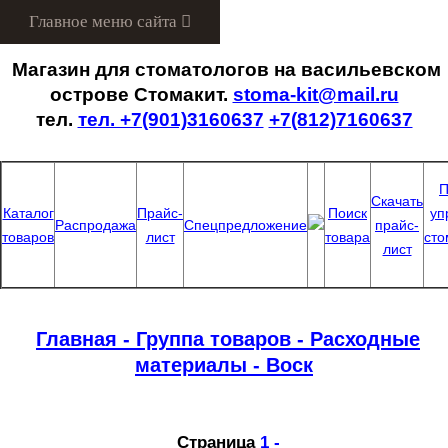
Menu
Магазин для стоматологов на васильевском
острове Стомакит.
stoma-kit@mail.ru
тел.
тел. +7(901)3160637
+7(812)7160637
П
Скачать
Каталог
Прайс-
Поиск
уп
Распродажа
Спецпредложение
прайс-
товаров
лист
товара
сто
лист
Главная -
Группа товаров -
Расходные
материалы
- Воск
Страница
1 -