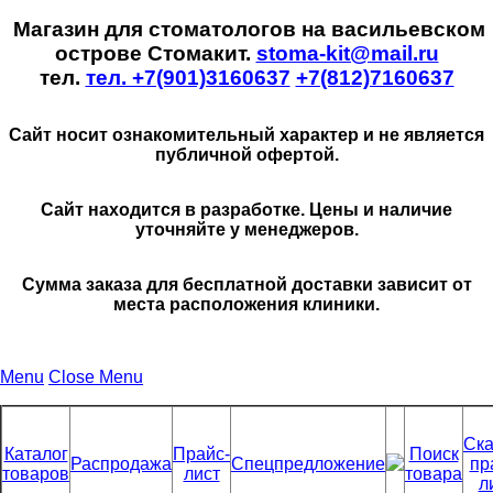
Магазин для стоматологов на васильевском
острове Стомакит.
stoma-kit@mail.ru
тел.
тел. +7(901)3160637
+7(812)7160637
Сайт носит ознакомительный характер и не является
публичной офертой.
Сайт находится в разработке. Цены и наличие
уточняйте у менеджеров.
Сумма заказа для бесплатной доставки зависит от
места расположения клиники.
Menu
Close Menu
Ска
Каталог
Прайс-
Поиск
Распродажа
Спецпредложение
пр
товаров
лист
товара
л