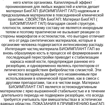
него клеток организма. Капиллярный эффект
проникновения для любых жидкостей и клеток делает
материал БиоГАП (БИОИМПЛАНТ ГАП) надежным и
предсказуемым материалом в повседневной клинической
практике. СВОЙСТВА БиоГАП: Материал БиоГАП (
БИОИМПЛАНТ ГАП) благодаря своей структуре,
плотности, химическому составу не является инородным
телом и поэтому практически не вызывает реакции со
стороны макрофагов и остеокластов, что выгодно отличает
его от ряда синтетических материалов, которые в
организме человека подвергаются интенсивному распаду.
Интеграция частиц материала БИОИМПЛАНТ ГАП во
вновь образуемую кость в процессе её формирования и
последующей перестройки приводит к стабилизации
каркаса новой кости, предупреждая раннюю его
резорбцию, и одновременно являясь протектором от
литического воздействия фибробластов слизистой. Эти
качества материала делают его незаменимым при
использовании в клинической практике, как в смеси с
другими препаратами, так и в чистом виде. Материал
БИОИМПЛАНТ ГАП является остеокондуктивным
материалом с ярко выраженной стабильностью и в течении
длительного периода не подвержен резорбции, что всегда
требуется учитывать при вмешательствах в эстетически
важных областях. ПОКАЗАНИЯ К ПРИМЕНЕНИЮ БиоГАП: