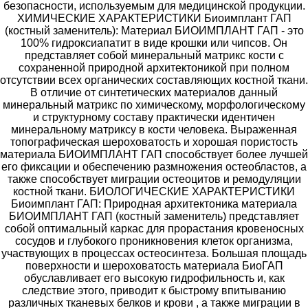
безопасности, используемым для медицинской продукции.
ХИМИЧЕСКИЕ ХАРАКТЕРИСТИКИ Биоимплант ГАП
(костный заменитель): Материал БИОИМПЛАНТ ГАП - это
100% гидроксиапатит в виде крошки или чипсов. Он
представляет собой минеральный матрикс кости с
сохраненной природной архитектоникой при полном
отсутствии всех органических составляющих костной ткани.
В отличие от синтетических материалов данный
минеральный матрикс по химическому, морфологическому
и структурному составу практически идентичен
минеральному матриксу в кости человека. Выраженная
топографическая шероховатость и хорошая пористость
материала БИОИМПЛАНТ ГАП способствует более лучшей
его фиксации и обеспечению размножения остеобластов, а
также способствует миграции остеоцитов и ремодуляции
костной ткани. БИОЛОГИЧЕСКИЕ ХАРАКТЕРИСТИКИ
Биоимплант ГАП: Природная архитектоника материала
БИОИМПЛАНТ ГАП (костный заменитель) представляет
собой оптимальный каркас для прорастания кровеносных
сосудов и глубокого проникновения клеток организма,
участвующих в процессах остеосинтеза. Большая площадь
поверхности и шероховатость материала БиоГАП
обуславливает его высокую гидрофильность и, как
следствие этого, приводит к быстрому впитыванию
различных тканевых белков и крови , а также миграции в