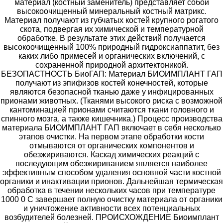
материал (костный заменитель) представляет собой
высокоочищенный минеральный костный матрикс.
Материал получают из губчатых костей крупного рогатого
скота, подвергая их химической и температурной
обработке. В результате этих действий получается
высокоочищенный 100% природный гидроксиаппатит, без
каких либо примесей и органических включений, с
сохраненной природной архитектоникой.
БЕЗОПАСТНОСТЬ БиоГАП: Материал БИОИМПЛАНТ ГАП
получают из эпифизов костей конечностей, которые
являются безопасной тканью даже у инфицированных
прионами животных. (Тканями высокого риска с возможной
кантоминацией прионами считаются ткани головного и
спинного мозга, а также кишечника.) Процесс производства
материала БИОИМПЛАНТ ГАП включает в себя несколько
этапов очистки. На первом этапе обработки кости
отмываются от органических компонентов и
обезжириваются. Каскад химических реакций с
последующим обезжириванием является наиболее
эффективным способом удаления основной части костной
органики и инактивации прионов. Дальнейшая термическая
обработка в течении нескольких часов при температуре
1000 0 С завершает полную очистку материала от органики
и уничтожение активности всех потенциальных
возбудителей болезней. ПРОИСХОЖДЕНИЕ Биоимплант