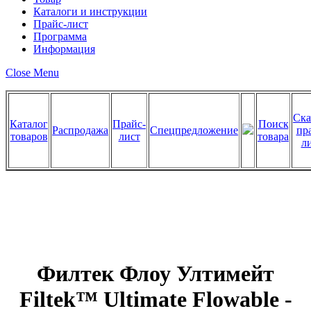
Каталоги и инструкции
Прайс-лист
Программа
Информация
Close Menu
Ска
Каталог
Прайс-
Поиск
Распродажа
Спецпредложение
пр
товаров
лист
товара
л
Филтек Флоу Ултимейт
Filtek™ Ultimate Flowable -