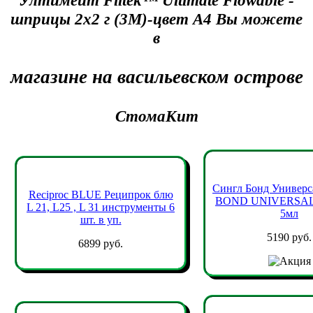
Ултимейт Filtek™ Ultimate Flowable -
шприцы 2х2 г (3М)-цвет А4 Вы можете
в
магазине на васильевском острове
СтомаКит
Сингл Бонд Универ
Reciproc BLUE Реципрок блю
BOND UNIVERSAL -
L 21, L25 , L 31 инструменты 6
5мл
шт. в уп.
5190 руб.
6899 руб.