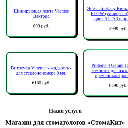
Эстелайт флоу Кви
Шинирующая лента Vactrise
FLOW (универсал)
Вактрис
цвет А1, А3 шпри
899 руб.
2999 руб.
Protemp 4 Garant 
Витремер Vitremer - жидкость -
композит для изго
для стеклоиономера 8 мл.
временных кроно
6180 руб.
8790 руб.
Наши услуги
Магазин для стоматологов «СтомаКит»