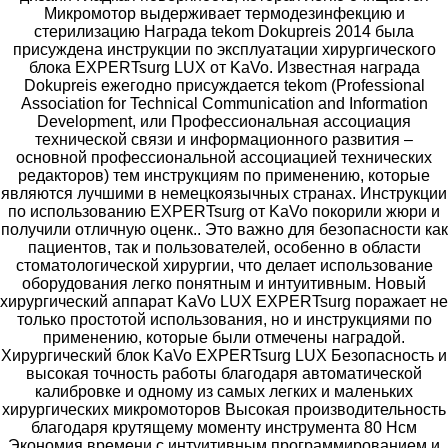
Микромотор выдерживает термодезинфекцию и
стерилизацию Награда tekom Dokupreis 2014 была
присуждена инструкции по эксплуатации хирургического
блока EXPERTsurg LUX от KaVo. Известная награда
Dokupreis ежегодно присуждается tekom (Professional
Association for Technical Communication and Information
Development, или Профессиональная ассоциация
технической связи и информационного развития –
основной профессиональной ассоциацией технических
редакторов) тем инструкциям по применению, которые
являются лучшими в немецкоязычных странах. Инструкции
по использованию EXPERTsurg от KaVo покорили жюри и
получили отличную оценк.. Это важно для безопасности как
пациентов, так и пользователей, особенно в области
стоматологической хирургии, что делает использование
оборудования легко понятным и интуитивным. Новый
хирургический аппарат KaVo LUX EXPERTsurg поражает не
только простотой использования, но и инструкциями по
применению, которые были отмечены наградой.
Хирургический блок KaVo EXPERTsurg LUX Безопасность и
высокая точность работы благодаря автоматической
калибровке и одному из самых легких и маленьких
хирургических микромоторов Высокая производительность
благодаря крутящему моменту инструмента 80 Нсм
Экономия времени с интуитивным программированием и