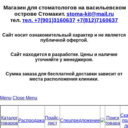
Магазин для стоматологов на васильевском
острове Стомакит.
stoma-kit@mail.ru
тел.
тел. +7(901)3160637
+7(812)7160637
Сайт носит ознакомительный характер и не является
публичной офертой.
Сайт находится в разработке. Цены и наличие
уточняйте у менеджеров.
Сумма заказа для бесплатной доставки зависит от
места расположения клиники.
Menu
Close Menu
Ска
Каталог
Прайс-
Поиск
Распродажа
Спецпредложение
пр
товаров
лист
товара
л