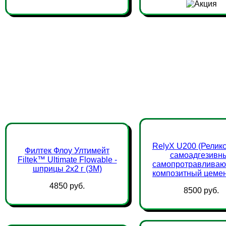
RelyX U200 (Реликс
Филтек Флоу Ултимейт
самоадгезивн
Filtek™ Ultimate Flowable -
самопротравлива
шприцы 2х2 г (3М)
композитный цемент
4850 руб.
8500 руб.