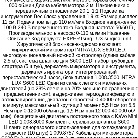
000 об.мин Длина кабеля мотора 2 м. Наконечники с
передаточным отношением 20:1, 1:1 Подсветка
инструментов Вес блока управления 1,9 кг. Размер дисплея
11 см. Подача помпы до 110 мл/мин Входное напряжение:
100 В-240 В переменного тока Входная частота: 50/60 Гц
Производительность насоса: 0-110 мл/мин Название
Описание Код продукта EXPERTsurg LUX surgical unit
Хирургический блок «все-в-одном» включает:
хирургический микромотор INTRA LUX S600 LED,
многофункциональный ножной контроллер (длина кабеля
2,5 м), система шлангов для S600 LED, набор трубок для
стартера (5 штук), держатель микромотора и инструмента,
держатель ирригатора, интегрированный
перистальтический насос, блок питания 1.008.3500 INTRA
LUX S600 LED Один из самых легких и маленьких
двигателей (на 28% легче и на 20% меньше по сравнению с
предшественником), выдерживает термодезинфекцию и
автоклавирование, диапазон скоростей: 0-40000 оборотов
в минуту, максимальный крутящий момент 5,5 Нсм (от 5,5
Нсм при 0-12000 об/мин до 1,5 Нсм при 12 000-40 000 об/
мин), бесщеточный двигатель постоянного тока с KaVo Mini
LED 1.008.8000 Комплект стерильных шлангов S600
Шланги одноразового использования для охлаждающей
жидкости (10 штук) 1.009.8757 Кабель для микромотора