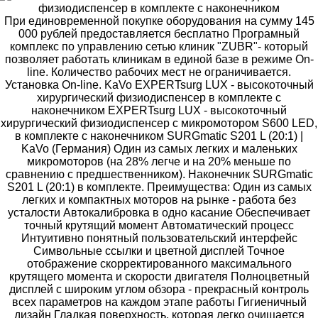
При единовременной покупке оборудования на сумму 145
000 рублей предоставляется бесплатно Програмный
комплекс по управлению сетью клиник "ZUBR"- который
позволяет работать клиникам в единой базе в режиме On-
line. Количество рабочих мест не ограничивается.
Установка On-line. KaVo EXPERTsurg LUX - высокоточный
хирургический физиодиспенсер в комплекте с
наконечником EXPERTsurg LUX - высокоточный
хирургический физиодиспенсер с микромотором S600 LED,
в комплекте с наконечником SURGmatic S201 L (20:1) |
KaVo (Германия) Один из самых легких и маленьких
микромоторов (на 28% легче и на 20% меньше по
сравнению с предшественником). Наконечник SURGmatic
S201 L (20:1) в комплекте. Преимущества: Один из самых
легких и компактных моторов на рынке - работа без
усталости Автокалибровка в одно касание Обеспечивает
точный крутящий момент Автоматический процесс
Интуитивно понятный пользовательский интерфейс
Символьные ссылки и цветной дисплей Точное
отображение скорректированного максимального
крутящего момента и скорости двигателя Полноцветный
дисплей с широким углом обзора - прекрасный контроль
всех параметров на каждом этапе работы Гигиеничный
дизайн Гладкая поверхность, которая легко очищается