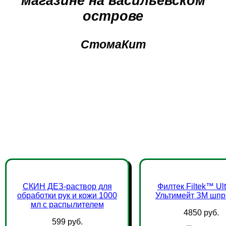
магазине на васильевском
острове
СтомаКит
СКИН ДЕЗ-раствор для
Филтек Filtek™ Ul
обработки рук и кожи 1000
Ультимейт ЗМ шпри
мл с распылителем
4850 руб.
599 руб.