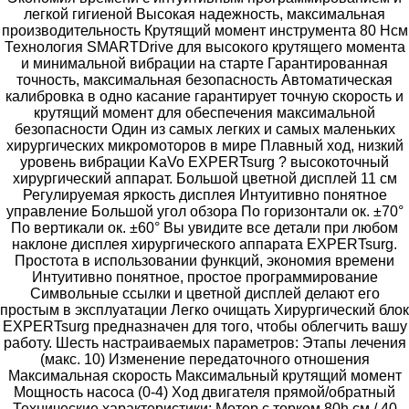
легкой гигиеной Высокая надежность, максимальная
производительность Крутящий момент инструмента 80 Нсм
Технология SMARTDrive для высокого крутящего момента
и минимальной вибрации на старте Гарантированная
точность, максимальная безопасность Автоматическая
калибровка в одно касание гарантирует точную скорость и
крутящий момент для обеспечения максимальной
безопасности Один из самых легких и самых маленьких
хирургических микромоторов в мире Плавный ход, низкий
уровень вибрации KaVo EXPERTsurg ? высокоточный
хирургический аппарат. Большой цветной дисплей 11 см
Регулируемая яркость дисплея Интуитивно понятное
управление Большой угол обзора По горизонтали ок. ±70°
По вертикали ок. ±60° Вы увидите все детали при любом
наклоне дисплея хирургического аппарата EXPERTsurg.
Простота в использовании функций, экономия времени
Интуитивно понятное, простое программирование
Символьные ссылки и цветной дисплей делают его
простым в эксплуатации Легко очищать Хирургический блок
EXPERTsurg предназначен для того, чтобы облегчить вашу
работу. Шесть настраиваемых параметров: Этапы лечения
(макс. 10) Изменение передаточного отношения
Максимальная скорость Максимальный крутящий момент
Мощность насоса (0-4) Ход двигателя прямой/обратный
Технические характеристики: Мотор с торком 80h см / 40