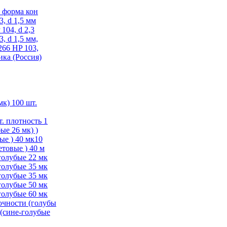
, форма кон
, d 1,5 мм
104, d 2,3
, d 1,5 мм,
266 HP 103,
ика (Россия)
мк) 100 шт.
. плотность 1
ые 26 мк) )
ые ) 40 мк10
товые ) 40 м
голубые 22 мк
голубые 35 мк
голубые 35 мк
голубые 50 мк
голубые 60 мк
очности (голубы
(сине-голубые