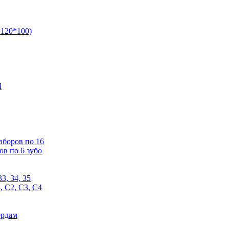
*120*100)
l
аборов по 16
ов по 6 зубо
3, 34, 35
, С2, С3, С4
ердам