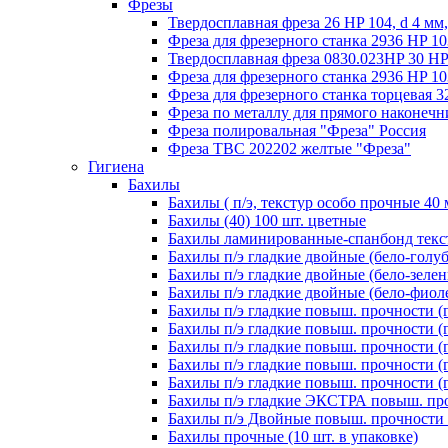
Фрезы
Твердосплавная фреза 26 HP 104, d 4 мм
Фреза для фрезерного станка 2936 HP 103
Твердосплавная фреза 0830.023HP 30 HP 
Фреза для фрезерного станка 2936 HP 103
Фреза для фрезерного станка торцевая 3
Фреза по металлу для прямого наконечн
Фреза полировальная "Фреза" Россия
Фреза ТВС 202202 желтые "Фреза"
Гигиена
Бахилы
Бахилы ( п/э, текстур особо прочные 40 
Бахилы (40) 100 шт. цветные
Бахилы ламинированные-спанбонд текст
Бахилы п/э гладкие двойные (бело-голуб
Бахилы п/э гладкие двойные (бело-зелен
Бахилы п/э гладкие двойные (бело-фиоле
Бахилы п/э гладкие повыш. прочности (
Бахилы п/э гладкие повыш. прочности (
Бахилы п/э гладкие повыш. прочности (
Бахилы п/э гладкие повыш. прочности (
Бахилы п/э гладкие повыш. прочности (
Бахилы п/э гладкие ЭКСТРА повыш. пр
Бахилы п/э Двойные повыш. прочности 
Бахилы прочные (10 шт. в упаковке)