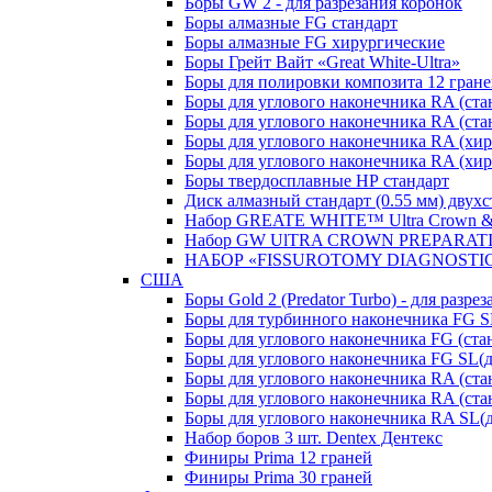
Боры GW 2 - для разрезания коронок
Боры алмазные FG стандарт
Боры алмазные FG хирургические
Боры Грейт Вайт «Great White-Ultra»
Боры для полировки композита 12 гра
Боры для углового наконечника RA (ста
Боры для углового наконечника RA (стан
Боры для углового наконечника RA (хир
Боры для углового наконечника RA (хир
Боры твердосплавные НР стандарт
Диск алмазный стандарт (0.55 мм) двух
Набор GREATE WHITE™ Ultra Crown & B
Набор GW UlTRA CROWN PREPARATI
НАБОР «FISSUROTOMY DIAGNOSTIC 
США
Боры Gold 2 (Predator Turbo) - для разре
Боры для турбинного наконечника FG 
Боры для углового наконечника FG (ст
Боры для углового наконечника FG SL
Боры для углового наконечника RA (ст
Боры для углового наконечника RA (ст
Боры для углового наконечника RA SL
Набор боров 3 шт. Dentex Дентекс
Финиры Prima 12 граней
Финиры Prima 30 граней