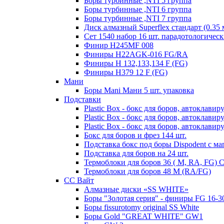
Боры турбинные ,NTI 5 группа
Боры турбинные ,NTI 6 группа
Боры турбинные ,NTI 7 группа
Диск алмазный Superflex стандарт (0.35 
Сет 1540 набор 16 шт. парадотологичес
Финир H245MF 008
Финиры H22AGK-016 FG/RA
Финиры Н 132,133,134 F (FG)
Финиры Н379 12 F (FG)
Мани
Боры Mani Мани 5 шт. упаковка
Подставки
Plastic Box - бокс для боров, автоклави
Plastic Box - бокс для боров, автоклави
Plastic Box - бокс для боров, автоклав
Бокс для боров и фрез 144 шт.
Подставка бокс под боры Dispodent с ма
Подставка для боров на 24 шт.
Термоблоки для боров 36 ( М, RA, FG)
Термоблоки для боров 48 М (RA/FG)
СС Вайт
Алмазные диски «SS WHITE»
Боры "Золотая серия" - финиры FG 16-3
Боры fissurotomy original SS White
Боры Gold "GREAT WHITE" GW1