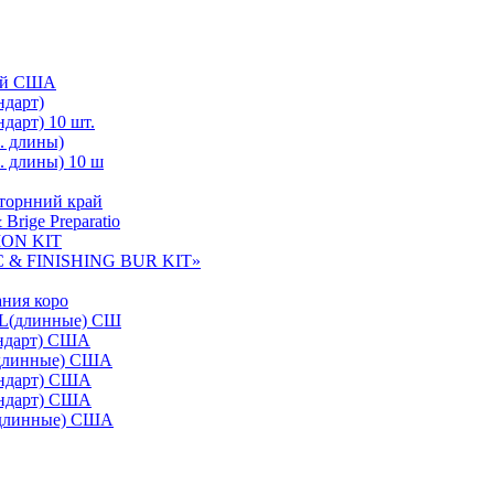
ней США
ндарт)
дарт) 10 шт.
. длины)
. длины) 10 ш
сторнний край
rige Preparatio
ON KIT
& FINISHING BUR KIT»
зания коро
SL(длинные) CШ
андарт) США
(длинные) CША
андарт) США
андарт) США
(длинные) CША