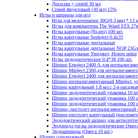
Дисилан + спрей 30 мл
Спрей фруктовый (30 мл) 15%
Иглы и шприцы для игл
Игла для мезотерапии 30G(0,3 мм) * 13
Иглы для компьютера The Wand STA 27g 
Иглы карпульные (Ni-pro) 100 шт.
Иглы карпульные Septoject 0.4х35
Иглы карпульные дентальные
Иглы карпульные дентальные NOP 23G
Иглы карпульные Униджет, Hogen spitze
Иглы эндодонтические 0.4*38 100 шт.
Шприц Ergoject 2400 A,для интралигаме
Шприц Miniject 2300,для интралигамент
Шприц Ergoject 2400 для интралигамент
Шприц интралигаментарный Miniject, уг
Шприц карпульный 1.8 мл.с 2-я насадка
Шприц эндодонтический упаковка 10 ш
Шприц эндодонтический упаковка 100 
Шприц эндодонтический упаковка 100 ш
Шприц- пистолет интралигаментарный 
Шприц-пистолет карпульный (ингломет
Эндодонтический шприц для антисепти
Эндонидл (иглы эндодонтические Омега
Эндошприцы (Омега 10 шт.)
Шприц одноразовый