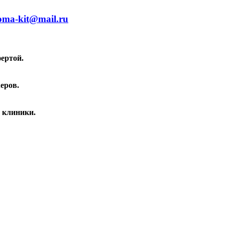
oma-kit@mail.ru
ертой.
еров.
 клиники.