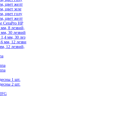
м, цвет желт
м, цвет зеле
м, цвет голу
м, цвет желт
е CeraPro HP
мм, 8 лезвий,
мм, 30 лезвий
,4 мм, 30 лез
6 мм, 12 лезви
м, 12 лезвий,
па
ппа
ппа
десны 1 шт.
десны 2 шт.
12FG