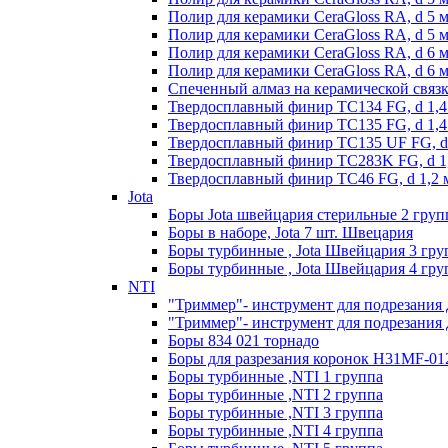
Полир для керамики CeraGloss RA, d 5 м
Полир для керамики CeraGloss RA, d 5 м
Полир для керамики CeraGloss RA, d 6 м
Полир для керамики CeraGloss RA, d 6 м
Спеченный алмаз на керамической связк
Твердосплавный финир TC134 FG, d 1,4 
Твердосплавный финир TC135 FG, d 1,4 
Твердосплавный финир TC135 UF FG, d 1
Твердосплавный финир TC283K FG, d 1,
Твердосплавный финир TC46 FG, d 1,2 м
Jota
Боры Jota швейцария стерильные 2 груп
Боры в наборе, Jota 7 шт. Швецария
Боры турбинные , Jota Швейцария 3 гру
Боры турбинные , Jota Швейцария 4 гру
NTI
"Триммер"- инструмент для подрезания 
"Триммер"- инструмент для подрезания 
Боры 834 021 торнадо
Боры для разрезания коронок H31MF-0
Боры турбинные ,NTI 1 группа
Боры турбинные ,NTI 2 группа
Боры турбинные ,NTI 3 группа
Боры турбинные ,NTI 4 группа