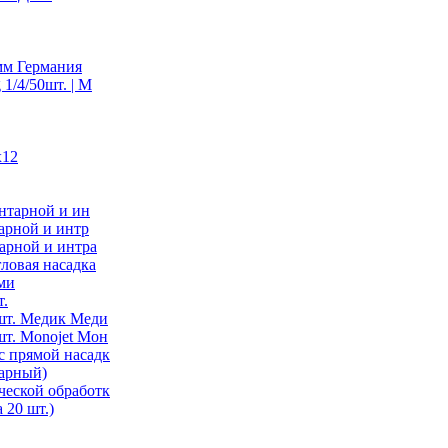
 мм Германия
1/4/50шт. | M
х12
нтарной и ин
арной и интр
арной и интра
ловая насадка
ми
т.
шт. Медик Меди
т. Monojet Мон
с прямой насадк
арный)
ческой обработк
 20 шт.)