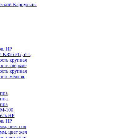
еский Карпульны
ель HP
 K856 FG, d 1,
ость крупная
ость сверхме
ость крупная
ость мелкая,
уппа
уппа
уппа
UM-100
рель HP
ель HP
мм, цвет гол
мм, цвет жел
м, цвет голу