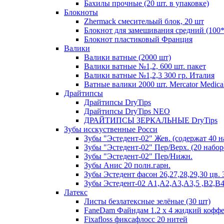
Бахилы прочные (20 шт. в упаковке)
Блокноты
Zhermack смесительый блок, 20 шт
Блокнот для замешивания средний (100
Блокнот пластиковый Франция
Валики
Валики ватные (2000 шт)
Валики ватные №1,2, 600 шт. пакет
Валики ватные №1,2,3 300 гр. Италия
Ватные валики 2000 шт. Mercator Medica
Драйтипсы
Драйтипсы DryTips
Драйтипсы DryTips NEO
ДРАЙТИПСЫ ЗЕРКАЛЬНЫЕ DryTips
Зубы исскуственные Росси
Зубы "Эстедент-02" Жев. (содержат 40 н
Зубы "Эстедент-02" Пер/Верх. (20 набор
Зубы "Эстедент-02" Пер/Нижн.
Зубы Анис 20 полн.гарн.
Зубы Эстедент фасон 26,27,28,29,30 цв. 3
Зубы Эстедент-02 А1,А2,А3,А3,5 ,В2,В4
Латекс
Листы безлатексные зелёные (30 шт)
FaneDam Файндам 1.2 х 4 жидкий кофф
Fixafloss фиксафлосс 20 нитей