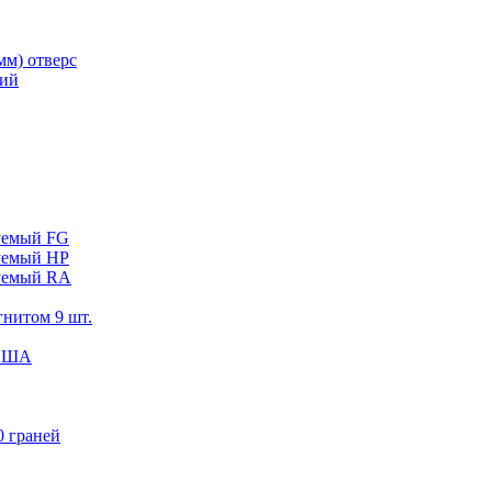
мм) отверс
кий
руемый FG
руемый HP
ируемый RA
гнитом 9 шт.
 США
0 граней