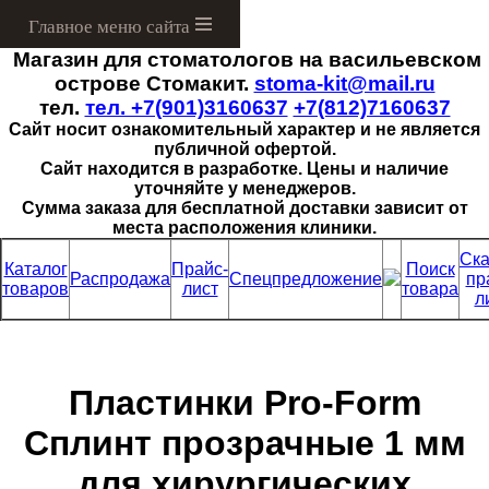
Магазин для стоматологов на васильевском
Menu
острове Стомакит.
stoma-kit@mail.ru
тел.
тел. +7(901)3160637
+7(812)7160637
Сайт носит ознакомительный характер и не является
публичной офертой.
Сайт находится в разработке. Цены и наличие
уточняйте у менеджеров.
Сумма заказа для бесплатной доставки зависит от
места расположения клиники.
Ска
Каталог
Прайс-
Поиск
Распродажа
Спецпредложение
пр
товаров
лист
товара
л
Пластинки Pro-Form
Сплинт прозрачные 1 мм
для хирургических