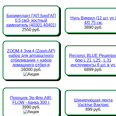
Биоимплант ГАП БиоГАП
Нить Викрил (12 шт. уп.
0.5 см3- костный
4/0 75 см.
заменитель (40301 40401)
3890 руб.
2550 руб.
ZOOM 4 Зум 4 (Zoom AP)
набор для аппаратного
Reciproc BLUE Реципро
отбеливания + набор
блю L 21, L25 , L 31
домашнего отбел-я
инструменты 6 шт. в уп.
16000 руб.
6899 руб.
Порошок Эр-Фло AIR-
Шинирующая лента
FLOW - банка 300 г.
Vactrise Вактрис
3990 руб.
899 руб.