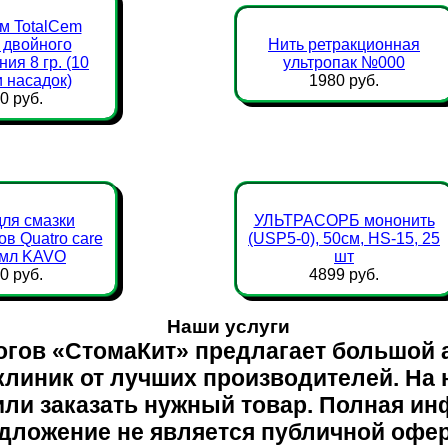
м TotalCem
 двойного
Нить ретракционная
ия 8 гр. (10
ультропак №000
 насадок)
1980 руб.
0 руб.
ля смазки
УЛЬТРАСОРБ мононить
ов Quatro care
(USP5-0), 50см, HS-15, 25
 мл KAVO
шт
0 руб.
4899 руб.
Наши услуги
огов «СтомаКит» предлагает большой 
клиник от лучших производителей. На
 или заказать нужный товар. Полная и
дложение не является публичной офе