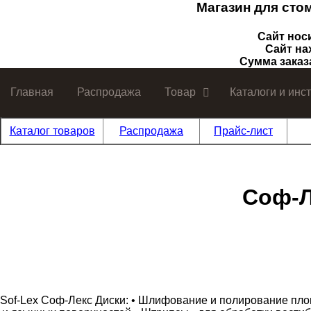
Магазин для сто
Сайт нос
Сайт на
Сумма заказ
Главная
Распродажа
Товар
Каталоги и инс
Каталог товаров
Распродажа
Прайс-лист
Соф-Л
Sof-Lex Соф-Лекс Диски: • Шлифование и полирование пломб