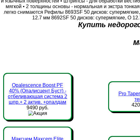
и язычных поверхностей • Штрипсы - для обработки вестиб
мягкой • 2 толщины основы - нормальная и экстра тонка
легко снимаются Рефилы 8693SF 50 дисков: супермягкие, 
12.7 мм 8692SF 50 дисков: супермягкие, O 12.
Купить недорого
м
Opalescence Boost PF
40% (Опалисцент Буст) -
Pro Taper
отбеливающая система 2
те
шпр.+ 2 актив. +опалдам
420
9490 руб.
Максцем Maxcem Elite