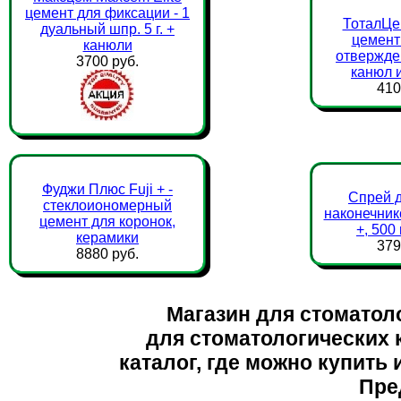
цемент для фиксации - 1
ТоталЦе
дуальный шпр. 5 г. +
цемент
канюли
отвержден
3700 руб.
канюл и
410
Фуджи Плюс Fuji + -
Спрей д
стеклоиономерный
наконечник
цемент для коронок,
+, 500
керамики
379
8880 руб.
Магазин для стоматол
для стоматологических 
каталог, где можно купить
Пре