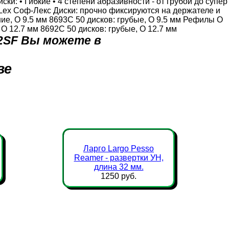
: • Гибкие • 4 степени абразивности - от грубой до супер
-Lex Соф-Лекс Диски: прочно фиксируются на держателе и
ие, O 9.5 мм 8693C 50 дисков: грубые, O 9.5 мм Рефилы O
 O 12.7 мм 8692C 50 дисков: грубые, O 12.7 мм
92SF Вы можете в
ве
Ларго Largo Pesso
Reamer - развертки УН,
длина 32 мм.
1250 руб.