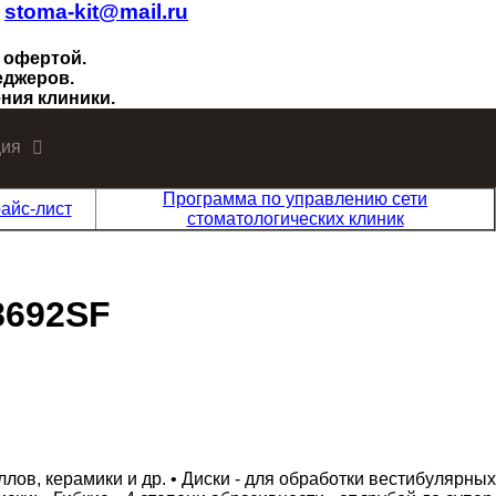
.
stoma-kit@mail.ru
 офертой.
еджеров.
ния клиники.
ия
Программа по управлению сети
айс-лист
стоматологических клиник
8692SF
лов, керамики и др. • Диски - для обработки вестибулярных