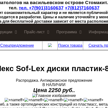
матологов на васильевском острове Стомакит
тел.
тел. +7(901)3160637
+7(812)7160637
ит ознакомительный характер и не является публичной
ходится в разработке. Цены и наличие уточняйте у мен
а для бесплатной доставки зависит от места расположе
трукции
Прайс-лист
Программа
Информац
Спецпредложение
Поиск товара
Скачать пр
екс Sof-Lex диски пластик-
Распродажа. Антикризисное предложение
В НАЛИЧИИ
Цена 2250 руб..
, а также ортопедических конструкций из пластмасс, метал