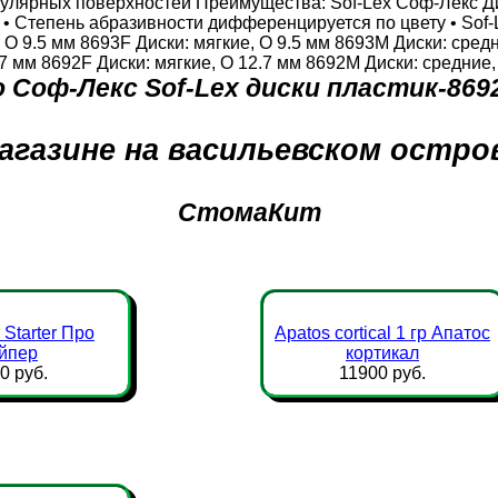
улярных поверхностей Преимущества: Sof-Lex Соф-Лекс Диски
я • Степень абразивности дифференцируется по цвету • Sof
O 9.5 мм 8693F Диски: мягкие, O 9.5 мм 8693M Диски: средн
7 мм 8692F Диски: мягкие, O 12.7 мм 8692M Диски: средние,
 Соф-Лекс Sof-Lex диски пластик-86
агазине на васильевском остро
СтомаКит
 Starter Про
Apatos cortical 1 гр Апатос
йпер
кортикал
0 руб.
11900 руб.