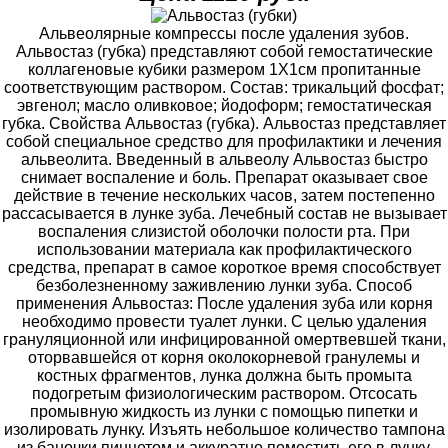
Альвеолярные компрессы после удаления зубов.
Альвостаз (губка) представляют собой гемостатические
коллагеновые кубики размером 1Х1см пропитанные
соответствующим раствором. Состав: трикальций фосфат;
эвгенол; масло оливковое; йодоформ; гемостатическая
губка. Свойства Альвостаз (губка). Альвостаз представляет
собой специальное средство для профилактики и лечения
альвеолита. Введенный в альвеолу Альвостаз быстро
снимает воспаление и боль. Препарат оказывает свое
действие в течение нескольких часов, затем постепенно
рассасывается в лунке зуба. Лечебный состав не вызывает
воспаления слизистой оболочки полости рта. При
использовании материала как профилактического
средства, препарат в самое короткое время способствует
безболезненному заживлению лунки зуба. Способ
применения Альвостаз: После удаления зуба или корня
необходимо провести туалет лунки. С целью удаления
грануляционной или инфицированной омертвевшей ткани,
оторвавшейся от корня околокорневой гранулемы и
костных фрагментов, лунка должна быть промыта
подогретым физиологическим раствором. Отсосать
промывную жидкость из лунки с помощью пипетки и
изолировать лунку. Изъять небольшое количество тампона
из баночки пинцетом и аккуратно поместить его в лунку.