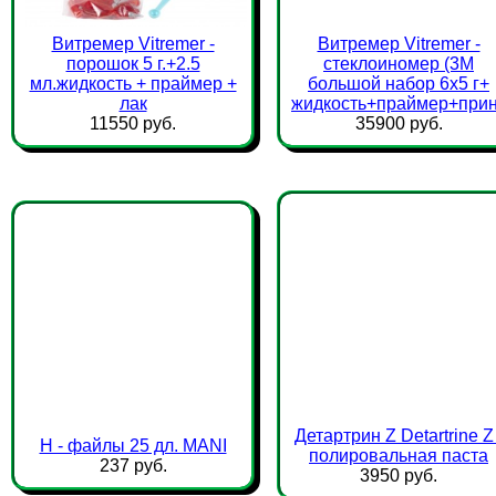
Витремер Vitremer -
Витремер Vitremer -
порошок 5 г.+2.5
стеклоиномер (3М
мл.жидкость + праймер +
большой набор 6х5 г+
лак
жидкость+праймер+прин
11550 руб.
35900 руб.
Детартрин Z Detartrine Z 
Н - файлы 25 дл. MANI
полировальная паста
237 руб.
3950 руб.