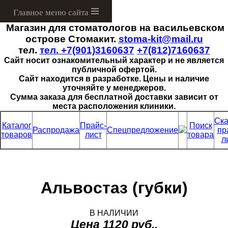
Магазин для стоматологов на васильевском
Menu
острове Стомакит.
stoma-kit@mail.ru
тел.
тел. +7(901)3160637
+7(812)7160637
Сайт носит ознакомительный характер и не является
публичной офертой.
Сайт находится в разработке. Цены и наличие
уточняйте у менеджеров.
Сумма заказа для бесплатной доставки зависит от
места расположения клиники.
Ска
Каталог
Прайс-
Поиск
Распродажа
Спецпредложение
пр
товаров
лист
товара
л
Альвостаз (губки)
В НАЛИЧИИ
Цена 1120 руб..