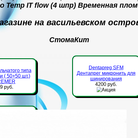
о Temp IT flow (4 шпр) Временная пло
агазине на васильевском остро
СтомаКит
Dentapreg SFM
льчатого типа
Дентапрег микронить для
 ( 50+50 шт.)
шинирования
REMER
4200 руб.
9 руб.