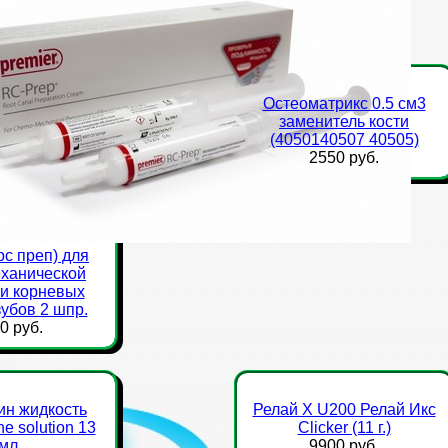
Остеоматрикс 0.5 см3
заменитель кости
(4050140507 40505)
2550 руб.
рс преп) для
ханической
и корневых
зубов 2 шпр.
0 руб.
ин жидкость
Релай Х U200 Релай Икс
ne solution 13
Clicker (11 г.)
мл
9900 руб.