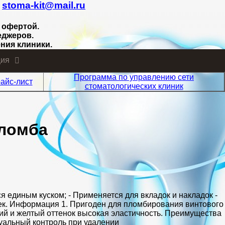
.
stoma-kit@mail.ru
 офертой.
еджеров.
ния клиники.
ия
Программа по управлению сети
айс-лист
стоматологических клиник
пломба
тся единым куском; - Применяется для вкладок и накладок -
сек. Информация 1. Пригоден для пломбирования винтового
й и желтый оттенок высокая эластичность. Преимущества
зуальный контроль при удалении