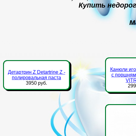
Купить недорог
м
Канюли иго
Детартрин Z Detartrine Z -
с поршнями
полировальная паста
VIT
3950 руб.
299