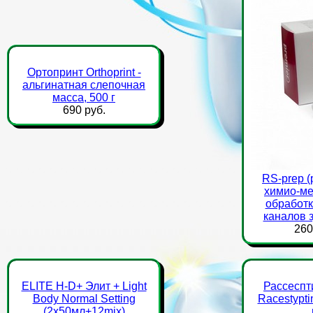
Ортопринт Orthoprint -
альгинатная слепочная
масса, 500 г
690 руб.
RS-prep (
химио-ме
обработк
каналов 
260
ELITE Н-D+ Элит + Light
Рассеспт
Body Normal Setting
Racestypti
(2х50мл+12mix)