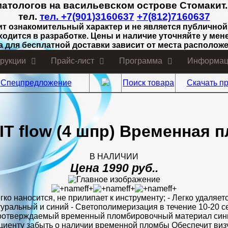
матологов на васильевском острове Стомакит
тел.
тел. +7(901)3160637
+7(812)7160637
ит ознакомительный характер и не является публичной
ходится в разработке. Цены и наличие уточняйте у мен
а для бесплатной доставки зависит от места расположе
трукции
Прайс-лист
Программа
Информац
Спецпредложение
Поиск товара
Скачать пр
IT flow (4 шпр) Временная 
В НАЛИЧИИ
Цена 1990 руб..
 Легко наносится, не прилипает к инструменту; - Легко удаляе
атуральный и синий - Светополимеризация в течение 10-20 
тоотверждаемый временный пломбировочный материал сини
ациенту забыть о наличии временной пломбы Обеспечит ви