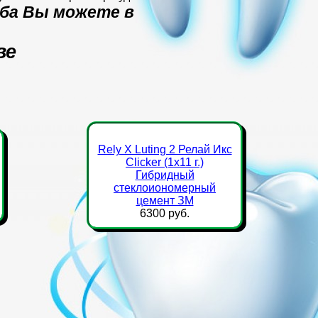
мба Вы можете в
ве
Rely X Luting 2 Релай Икс
Clicker (1х11 г.)
Гибридный
стеклоиономерный
цемент ЗМ
6300 руб.