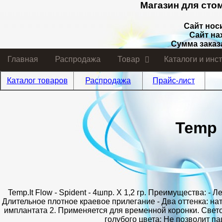
Магазин для сто
Сайт нос
Сайт на
Сумма заказ
Главная
Распродажа
Товар
Каталоги и инс
Каталог товаров
Распродажа
Прайс-лист
Temp 
Temp.It Flow - Spident - 4шпр. X 1,2 гр. Преимущества: -
Длительное плотное краевое прилегание - Два оттенка: н
имплантата 2. Применяется для временной коронки. Све
голубого цвета: Не позволит п