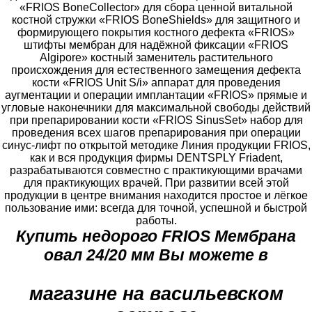
«FRIOS BoneCollector» для сбора ценной витальной
костной стружки «FRIOS BoneShields» для защитного и
формирующего покрытия костного дефекта «FRIOS»
штифты мембран для надёжной фиксации «FRIOS
Algipore» костный заменитель растительного
происхождения для естественного замещения дефекта
кости «FRIOS Unit S/i» аппарат для проведения
аугментации и операции имплантации «FRIOS» прямые и
угловые наконечники для максимальной свободы действий
при препарировании кости «FRIOS SinusSet» набор для
проведения всех шагов препарирования при операции
синус-лифт по открытой методике Линия продукции FRIOS,
как и вся продукция фирмы DENTSPLY Friadent,
разрабатываются совместно с практикующими врачами
для практикующих врачей. При развитии всей этой
продукции в центре внимания находится простое и лёгкое
пользование ими: всегда для точной, успешной и быстрой
работы.
Купить недорого FRIOS Мембрана
овал 24/20 мм Вы можете в
магазине на васильевском