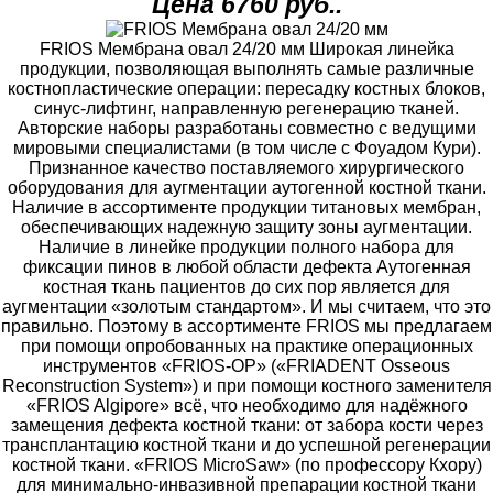
Цена 6760 руб..
FRIOS Мембрана овал 24/20 мм Широкая линейка
продукции, позволяющая выполнять самые различные
костнопластические операции: пересадку костных блоков,
синус-лифтинг, направленную регенерацию тканей.
Авторские наборы разработаны совместно с ведущими
мировыми специалистами (в том числе с Фоуадом Кури).
Признанное качество поставляемого хирургического
оборудования для аугментации аутогенной костной ткани.
Наличие в ассортименте продукции титановых мембран,
обеспечивающих надежную защиту зоны аугментации.
Наличие в линейке продукции полного набора для
фиксации пинов в любой области дефекта Аутогенная
костная ткань пациентов до сих пор является для
аугментации «золотым стандартом». И мы считаем, что это
правильно. Поэтому в ассортименте FRIOS мы предлагаем
при помощи опробованных на практике операционных
инструментов «FRIOS-OP» («FRIADENT Osseous
Reconstruction System») и при помощи костного заменителя
«FRIOS Algipore» всё, что необходимо для надёжного
замещения дефекта костной ткани: от забора кости через
трансплантацию костной ткани и до успешной регенерации
костной ткани. «FRIOS MicroSaw» (по профессору Кхору)
для минимально-инвазивной препарации костной ткани