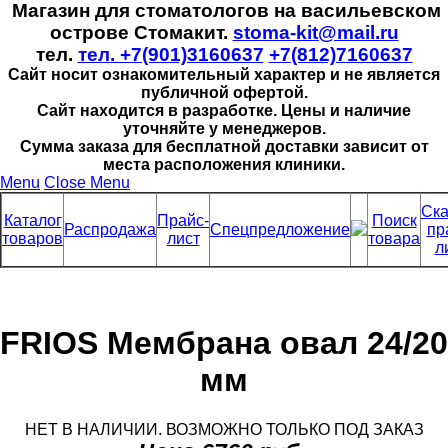
Магазин для стоматологов на васильевском
острове Стомакит.
stoma-kit@mail.ru
тел.
тел. +7(901)3160637
+7(812)7160637
Сайт носит ознакомительный характер и не является
публичной офертой.
Сайт находится в разработке. Цены и наличие
уточняйте у менеджеров.
Сумма заказа для бесплатной доставки зависит от
места расположения клиники.
Menu
Close Menu
Ска
Каталог
Прайс-
Поиск
Распродажа
Спецпредложение
пр
товаров
лист
товара
л
FRIOS Мембрана овал 24/20
мм
НЕТ В НАЛИЧИИ. ВОЗМОЖНО ТОЛЬКО ПОД ЗАКАЗ