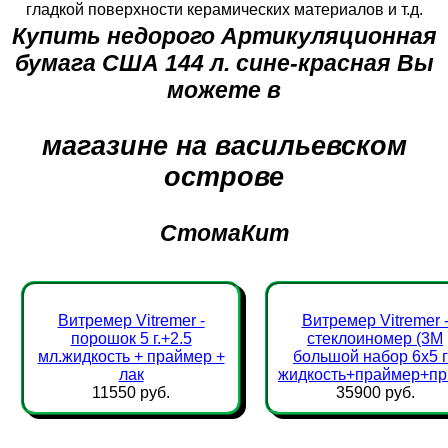
гладкой поверхности керамических материалов и т.д.
Купить недорого Артикуляционная
бумага США 144 л. сине-красная Вы
можете в
магазине на васильевском
острове
СтомаКит
Витремер Vitremer -
Витремер Vitremer 
порошок 5 г.+2.5
стеклоиномер (3М
мл.жидкость + праймер +
большой набор 6х5 
лак
жидкость+праймер+пр
11550 руб.
35900 руб.