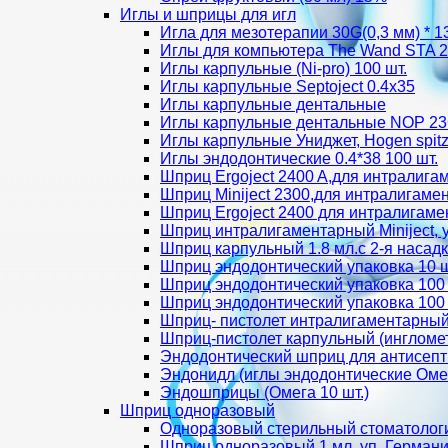
Иглы и шприцы для игл
Игла для мезотерапии 30G(0,3 мм) * 
Иглы для компьютера The Wand STA 27
Иглы карпульные (Ni-pro) 100 шт.
Иглы карпульные Septoject 0.4х35
Иглы карпульные дентальные
Иглы карпульные дентальные NOP 2
Иглы карпульные Униджет, Hogen spit
Иглы эндодонтические 0.4*38 100 шт.
Шприц Ergoject 2400 A,для интралига
Шприц Miniject 2300,для интралигаме
Шприц Ergoject 2400 для интралигаме
Шприц интралигаментарный Miniject, 
Шприц карпульный 1.8 мл.с 2-я насад
Шприц эндодонтический упаковка 10 ш
Шприц эндодонтический упаковка 100
Шприц эндодонтический упаковка 100 
Шприц- пистолет интралигаментарный
Шприц-пистолет карпульный (ингломе
Эндодонтический шприц для антисепт
Эндонидл (иглы эндодонтические Омег
Эндошприцы (Омега 10 шт.)
Шприц одноразовый
Одноразовый стерильный стоматолог
Шприц одноразовый 1 мл. уп. Герман