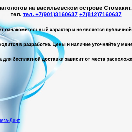
матологов на васильевском острове Стомакит
тел.
тел. +7(901)3160637
+7(812)7160637
ит ознакомительный характер и не является публичной
ходится в разработке. Цены и наличие уточняйте у мен
а для бесплатной доставки зависит от места расположе
мега-Дент