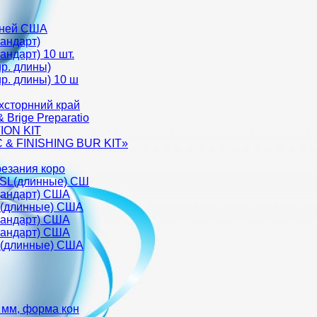
аней США
тандарт)
андарт) 10 шт.
р. длины)
р. длины) 10 ш
ухсторнний край
Brige Preparatio
ION KIT
& FINISHING BUR KIT»
зрезания коро
 SL(длинные) CШ
стандарт) США
L(длинные) CША
стандарт) США
стандарт) США
L(длинные) CША
 мм, форма кон