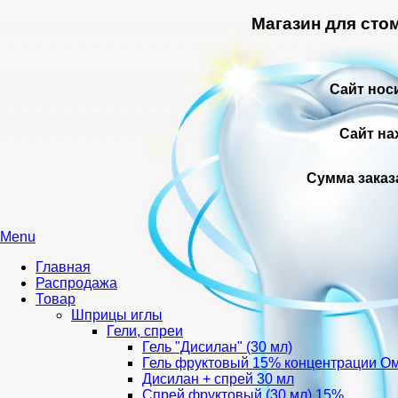
Магазин для сто
Сайт нос
Сайт на
Сумма заказ
Menu
Главная
Распродажа
Товар
Шприцы иглы
Гели, спреи
Гель "Дисилан" (30 мл)
Гель фруктовый 15% концентрации О
Дисилан + спрей 30 мл
Спрей фруктовый (30 мл) 15%