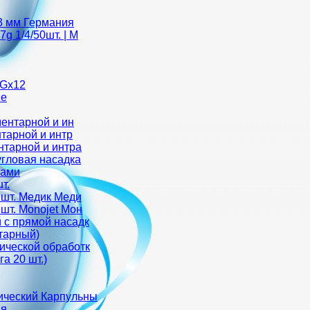
13 мм Германия
g 1/4/50шт. | M
3Gх12
ze
ментарной и ин
нтарной и интр
нтарной и интра
угловая насадка
ками
т.
 шт. Медик Меди
шт. Monojet Мон
 с прямой насадк
тарный)
ической обработк
а 20 шт.)
ический Карпульны
ия