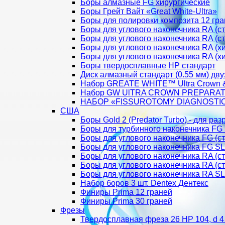
Боры алмазные FG хирургические
Боры Грейт Вайт «Great White-Ultra»
Боры для полировки композита 12 гр
Боры для углового наконечника RA (с
Боры для углового наконечника RA (ст
Боры для углового наконечника RA (хи
Боры для углового наконечника RA (хи
Боры твердосплавные НР стандарт
Диск алмазный стандарт (0.55 мм) дв
Набор GREATE WHITE™ Ultra Crown & 
Набор GW UlTRA CROWN PREPARAT
НАБОР «FISSUROTOMY DIAGNOSTIC 
США
Боры Gold 2 (Predator Turbo) - для ра
Боры для турбинного наконечника FG
Боры для углового наконечника FG (
Боры для углового наконечника FG S
Боры для углового наконечника RA (
Боры для углового наконечника RA (
Боры для углового наконечника RA S
Набор боров 3 шт. Dentex Дентекс
Финиры Prima 12 граней
Финиры Prima 30 граней
Фрезы
Твердосплавная фреза 26 HP 104, d 4