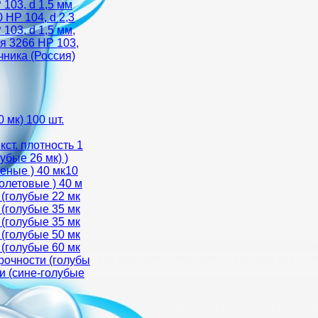
103, d 1,5 мм
HP 104, d 2,3
103, d 1,5 мм,
я 3266 HP 103,
чника (Россия)
 мк) 100 шт.
ст. плотность 1
убые 26 мк) )
еные ) 40 мк10
олетовые ) 40 м
 (голубые 22 мк
 (голубые 35 мк
 (голубые 35 мк
 (голубые 50 мк
 (голубые 60 мк
рочности (голубы
и (сине-голубые