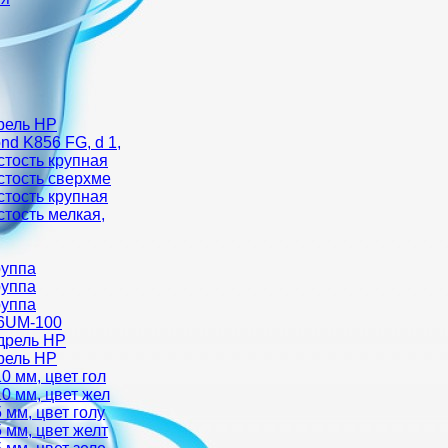
рель HP
d K856 FG, d 1,
стость крупная
стость сверхме
стость крупная
стость мелкая,
руппа
руппа
руппа
06UM-100
дрель HP
рель HP
0 мм, цвет гол
0 мм, цвет жел
 мм, цвет голу
 мм, цвет желт