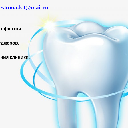
.
stoma-kit@mail.ru
 офертой.
еджеров.
ния клиники.