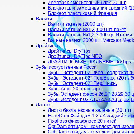
Zhermack смесительый блок, 20 шт
Блокнот для замешивания средний (1
Блокнот пластиковый Франция
Валики
Валики ватные (2000 шт)
Валики ватные №1,2, 600 шт. пакет
Валики ватные №1,2,3 300 гр. Италия
Ватные валики 2000 шт. Mercator Medi
Драйтипсы
Драйтипсы DryTips
Драйтипсы DryTips NEO
ДРАЙТИПСЫ ЗЕРКАЛЬНЫЕ DryTips
Зубы исскуственные Росси
Зубы "Эстедент-02" Жев. (содержат 4
Зубы "Эстедент-02" Пер/Верх. (20 наб
Зубы "Эстедент-02" Пер/Нижн.
Зубы Анис 20 полн.гарн.
Зубы Эстедент фасон 26,27,28,29,30 цв
Зубы Эстедент-02 А1,А2,А3,А3,5 ,В2,В
Латекс
Листы безлатексные зелёные (30 шт)
FaneDam Файндам 1.2 х 4 жидкий ко
Fixafloss фиксафлосс 20 нитей
OptiDam оптидам - комплект для изоля
OptiDam оптидам - комплект для изоля