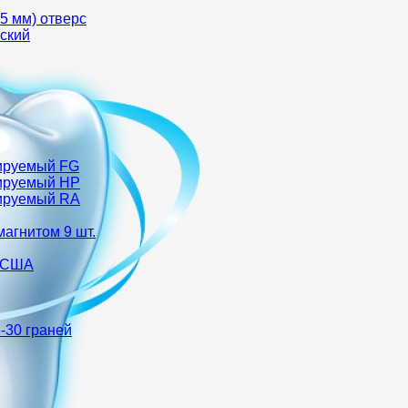
35 мм) отверс
еский
авируемый FG
авируемый HP
авируемый RA
магнитом 9 шт.
) США
-30 граней