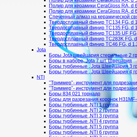
Полир для керамики CeraGloss RA, d 5
Полир для керамики CeraGloss RA, d 6
Полир для керамики CeraGloss RA, d 6
Спеченный алмаз на керамической св
Твердосплавный финир TC134 FG, d 1,
Твердосплавный финир TC135 FG, d 1,
Твердосплавный финир TC135 UF FG, d
Твердосплавный финир TC283K FG, d 
Твердосплавный финир TC46 FG, d 1,2
Jota
Боры Jota швейцария стерильные 2 г
Боры в наборе, Jota 7 шт. Швецария
Боры турбинные , Jota Швейцария 3 г
Боры турбинные , Jota Швейцария 4 г
NTI
"Триммер"- инструмент для подрезани
"Триммер"- инструмент для подрезани
Боры 834 021 торнадо
Боры для разрезания коронок H31MF
Боры турбинные ,NTI 1 группа
Боры турбинные ,NTI 2 группа
Боры турбинные ,NTI 3 группа
Боры турбинные ,NTI 4 группа
Боры турбинные ,NTI 5 группа
Боры турбинные ,NTI 6 группа