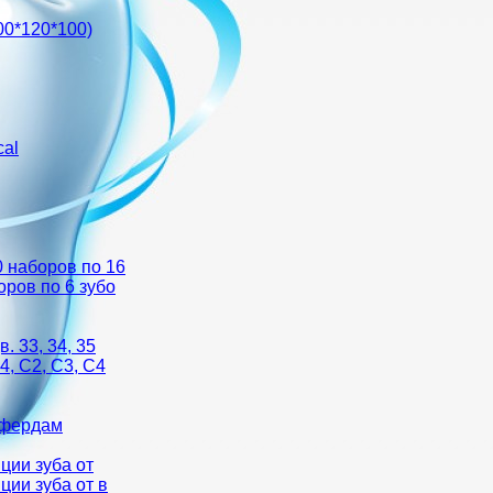
00*120*100)
cal
0 наборов по 16
оров по 6 зубо
. 33, 34, 35
4, С2, С3, С4
ффердам
ции зуба от
ции зуба от в