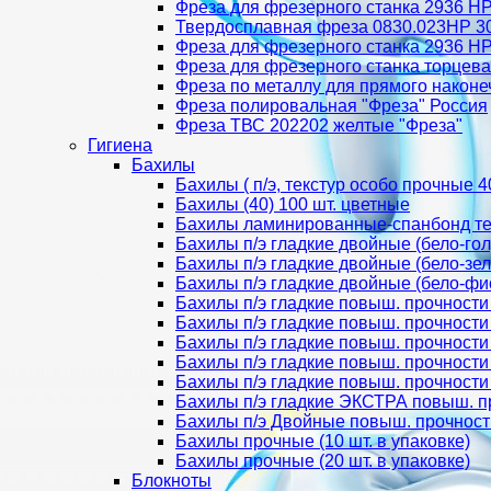
Фреза для фрезерного станка 2936 HP 
Твердосплавная фреза 0830.023HP 30 
Фреза для фрезерного станка 2936 HP 
Фреза для фрезерного станка торцева
Фреза по металлу для прямого наконе
Фреза полировальная "Фреза" Россия
Фреза ТВС 202202 желтые "Фреза"
Гигиена
Бахилы
Бахилы ( п/э, текстур особо прочные 40
Бахилы (40) 100 шт. цветные
Бахилы ламинированные-спанбонд тек
Бахилы п/э гладкие двойные (бело-гол
Бахилы п/э гладкие двойные (бело-зел
Бахилы п/э гладкие двойные (бело-фи
Бахилы п/э гладкие повыш. прочности
Бахилы п/э гладкие повыш. прочности
Бахилы п/э гладкие повыш. прочности
Бахилы п/э гладкие повыш. прочности
Бахилы п/э гладкие повыш. прочности
Бахилы п/э гладкие ЭКСТРА повыш. п
Бахилы п/э Двойные повыш. прочност
Бахилы прочные (10 шт. в упаковке)
Бахилы прочные (20 шт. в упаковке)
Блокноты