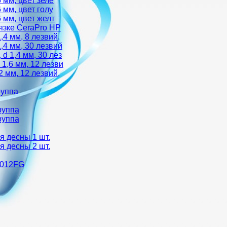
 мм, цвет зеле
 мм, цвет голу
 мм, цвет желт
язке CeraPro HP
4 мм, 8 лезвий,
4 мм, 30 лезвий
 1,4 мм, 30 лез
1,6 мм, 12 лезви
 мм, 12 лезвий,
руппа
руппа
руппа
я десны 1 шт.
я десны 2 шт.
-012FG