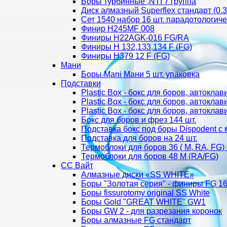
Боры турбинные ,NTI 7 группа
Диск алмазный Superflex стандарт (0.
Сет 1540 набор 16 шт. парадотологич
Финир H245MF 008
Финиры H22AGK-016 FG/RA
Финиры Н 132,133,134 F (FG)
Финиры Н379 12 F (FG)
Мани
Боры Mani Мани 5 шт. упаковка
Подставки
Plastic Box - бокс для боров, автокл
Plastic Box - бокс для боров, автокл
Plastic Box - бокс для боров, автокл
Бокс для боров и фрез 144 шт.
Подставка бокс под боры Dispodent с 
Подставка для боров на 24 шт.
Термоблоки для боров 36 ( М, RA, FG
Термоблоки для боров 48 М (RA/FG)
СС Вайт
Алмазные диски «SS WHITE»
Боры "Золотая серия" - финиры FG 16
Боры fissurotomy original SS White
Боры Gold "GREAT WHITE" GW1
Боры GW 2 - для разрезания коронок
Боры алмазные FG стандарт