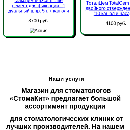
Максцем Maxcem Elite
ТоталЦем TotalCem
цемент для фиксации - 1
двойного отверждени
дуальный шпр. 5 г. + канюли
(10 канюл и наса
3700 руб.
4100 руб.
Наши услуги
Магазин для стоматологов
«СтомаКит» предлагает большой
ассортимент продукции
для стоматологических клиник от
лучших производителей. На нашем