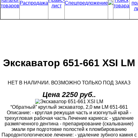
Каталог
Прайс-
Поиск
Распродажа
Спецпредложение
пр
товаров
лист
товара
л
Экскаватор 651-661 ХSI LM
НЕТ В НАЛИЧИИ. ВОЗМОЖНО ТОЛЬКО ПОД ЗАКАЗ
Цена 2250 руб..
“Обратный” круглый экскаватор, 2,0 мм LM 651-661
Описание: - круглая режущая часть и изогнутый край -
трехугловая рабочая часть Лечение кариеса: - удаление
размягченного дентина - препарирование (скалывание)
эмали при подготовке полостей к пломбированию
Пародонтологическое лечение: - удаление зубного камня с