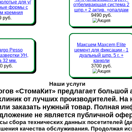
золотые для у/
отбеливающая система 2
зные формы c
шпр.+ 2 актив. +опалдам
м кремния
9490 руб.
9 руб.
Максцем Maxcem Elite
argo Pesso
цемент для фиксации - 1
развертки УН,
дуальный шпр. 5 г. +
 32 мм.
канюли
0 руб.
3700 руб.
Наши услуги
огов «СтомаКит» предлагает большой 
клиник от лучших производителей. На
 или заказать нужный товар. Полная и
дложение не является публичной офе
сы сбора технических данных посетителей (да
шения качества обслуживания. Продолжая ис