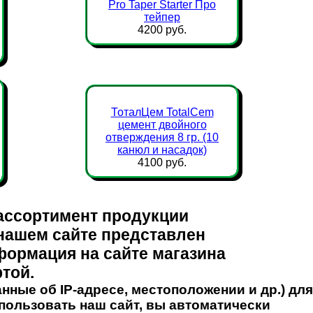
Pro Taper Starter Про
тейпер
4200 руб.
ТоталЦем TotalCem
цемент двойного
отверждения 8 гр. (10
канюл и насадок)
4100 руб.
ассортимент продукции
 нашем сайте представлен
нформация на сайте магазина
ртой.
нные об IP-адресе, местоположении и др.) для
пользовать наш сайт, вы автоматически