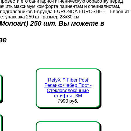
провести его санитарно-гигиеническую обработку перед
печить максимум комфорта пациентам и специалистам,
 для подголовников Еврунда EURONDA EUROSHEET Еврошит
е: упаковка 250 шт. размер 28х30 см
onoart) 250 шт. Вы можете в
ве
RelyX™ Fiber Post
Релаикс Фабер Пост -
Стекловолоконные
штифты , 3М
7990 руб.