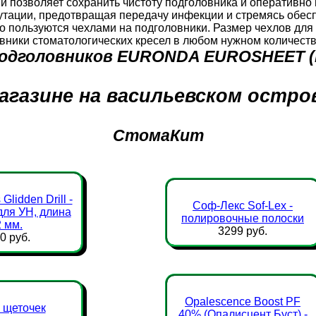
и позволяет сохранить чистоту подголовника и оперативно 
утации, предотвращая передачу инфекции и стремясь обес
но пользуются чехлами на подголовники. Размер чехлов
овники стоматологических кресел в любом нужном количеств
подголовников EURONDA EUROSHEET (M
агазине на васильевском остро
СтомаКит
Glidden Drill -
Соф-Лекс Sof-Lex -
для УН, длина
полировочные полоски
 мм.
3299 руб.
0 руб.
Opalescence Boost PF
 щеточек
40% (Опалисцент Буст) -