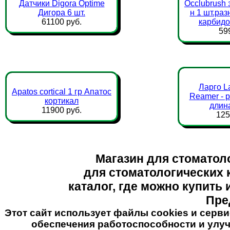
Датчики Digora Optime
Occlubrush 
Дигора 6 шт.
н 1 шт.ра
61100 руб.
карбидо
59
Ларго L
Apatos cortical 1 гр Апатос
Reamer - 
кортикал
длина
11900 руб.
125
Магазин для стоматол
для стоматологических 
каталог, где можно купить
Пре
Этот сайт использует файлы cookies и серви
обеспечения работоспособности и улуч