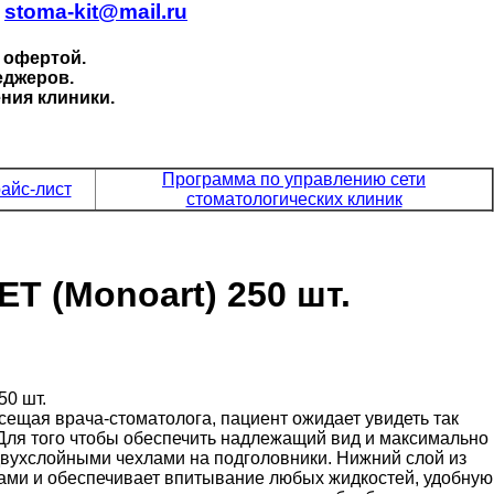
.
stoma-kit@mail.ru
 офертой.
еджеров.
ния клиники.
Программа по управлению сети
айс-лист
стоматологических клиник
 (Monoart) 250 шт.
щая врача-стоматолога, пациент ожидает увидеть так
. Для того чтобы обеспечить надлежащий вид и максимально
двухслойными чехлами на подголовники. Нижний слой из
ами и обеспечивает впитывание любых жидкостей, удобную