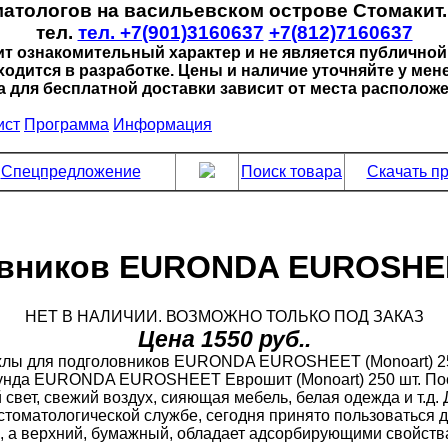
матологов на васильевском острове Стомакит
тел.
тел. +7(901)3160637
+7(812)7160637
ит ознакомительный характер и не является публичной
ходится в разработке. Цены и наличие уточняйте у мен
а для бесплатной доставки зависит от места расположе
ист
Программа
Информация
Спецпредложение
Поиск товара
Скачать пр
вников EURONDA EUROSHEET
НЕТ В НАЛИЧИИ. ВОЗМОЖНО ТОЛЬКО ПОД ЗАКАЗ
Цена 1550 руб..
рунда EURONDA EUROSHEET Еврошит (Monoart) 250 шт. Посе
свет, свежий воздух, сияющая мебель, белая одежда и т.д
стоматологической службе, сегодня принято пользоваться 
ь, а верхний, бумажный, обладает адсорбирующими свойств