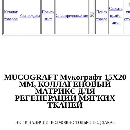
Скачать
Каталог
Прайс-
Поиск
уп
Распродажа
Спецпредложение
прайс-
товаров
лист
товара
ст
лист
MUCOGRAFT Мукографт 15Х20
ММ, КОЛЛАГЕНОВЫЙ
МАТРИКС ДЛЯ
РЕГЕНЕРАЦИИ МЯГКИХ
ТКАНЕЙ
НЕТ В НАЛИЧИИ. ВОЗМОЖНО ТОЛЬКО ПОД ЗАКАЗ