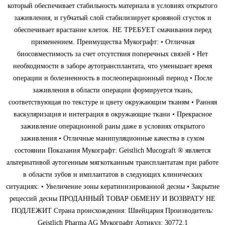
который обеспечивает стабильность материала в условиях открытого
заживления, и губчатый слой стабилизирует кровяной сгусток и
обеспечивает врастание клеток. НЕ ТРЕБУЕТ смачивания перед
применением. Преимущества Мукографт: • Отличная
биосовместимость за счет отсутствия поперечных связей • Нет
необходимости в заборе аутотрансплантата, что уменьшает время
операции и болезненность в послеоперационный период • После
заживления в области операции формируется ткань,
соответствующая по текстуре и цвету окружающим тканям • Ранняя
васкуляризация и интеграция в окружающие ткани • Прекрасное
заживление операционной раны даже в условиях открытого
заживления • Отличные манипуляционные качества в сухом
состоянии Показания Мукографт: Geistlich Mucograft ® является
альтернативой аутогенным мягкотканным трансплантатам при работе
в области зубов и имплантатов в следующих клинических
ситуациях: • Увеличение зоны кератинизированной десны • Закрытие
рецессий десны ПРОДАННЫЙ ТОВАР ОБМЕНУ И ВОЗВРАТУ НЕ
ПОДЛЕЖИТ Страна происхождения: Швейцария Производитель:
Geistlich Pharma AG Мукографт Артикул: 30772.1