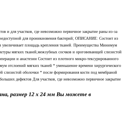
в и для участков, где невозможно первичное закрытие раны из-за
ее недоступной для проникновения бактерий; ОПИСАНИЕ: Cостоит из
ми увеличивает площадь крепления тканей. Преимущества Минимум
тектуры мягких тканей,межзубных сосчков и ороговевающей слизистой
операции и анастезии Состоит из плотного микро-тексурированного
имум отслоений мягких тканей * уменьшение времени хирургического
ей слизистой оболочки * после формирования кости под мембраной
 больших дефектов Для участков, где невозможно первичное закрытие
на, размер 12 х 24 мм Вы можете в