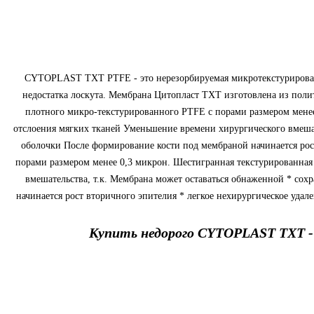
CYTOPLAST TXT PTFE - это нерезорбируемая микротекстурированна
недостатка лоскута. Мембрана Цитопласт TXT изготовлена из поли
плотного микро-текстурированного PTFE c порами размером мене
отслоения мягких тканей Уменьшение времени хирургического вмешат
оболочки После формирование кости под мембраной начинается рос
порами размером менее 0,3 микрон. Шестигранная текстурированная
вмешательства, т.к. Мембрана может оставаться обнаженной * со
начинается рост вторичного эпителия * легкое нехирургическое уда
Купить недорого CYTOPLAST TXT - 