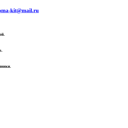
oma-kit@mail.ru
ой.
в.
иники.