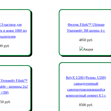
З-раствор для
Филтек Filtek™ Ultimate
ук и кожи 1000 мл
Ультимейт ЗМ шприц 4 г.
спылителем
4850 руб.
99 руб.
RelyX U200 (Реликс U200)
 Ултимейт Filtek™
самоадгезивный
wable - шприцы 2х2
самопротравливающийся
г (3М)
композитный цемент 8.5 г.
50 руб.
8500 руб.