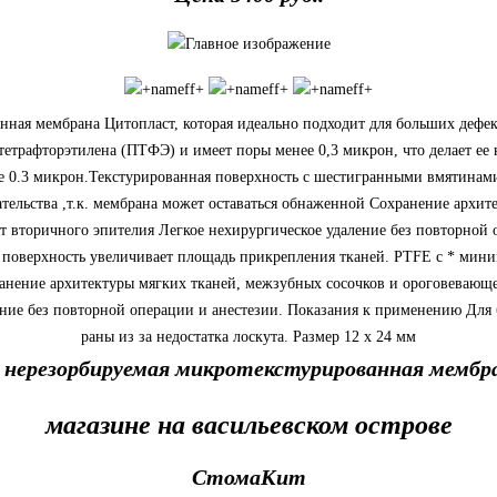
я мембрана Цитопласт, которая идеально подходит для больших дефекто
тетрафторэтилена (ПТФЭ) и имеет поры менее 0,3 микрон, что делает 
е 0.3 микрон.Текстурированная поверхность с шестигранными вмятина
ельства ,т.к. мембрана может оставаться обнаженной Сохранение архи
т вторичного эпителия Легкое нехирургическое удаление без повторной 
 поверхность увеличивает площадь прикрепления тканей. PTFE c * мин
хранение архитектуры мягких тканей, межзубных сосочков и ороговевающ
ление без повторной операции и анестезии. Показания к применению Для
раны из за недостатка лоскута. Размер 12 х 24 мм
нерезорбируемая микротекстурированная мембра
магазине на васильевском острове
СтомаКит