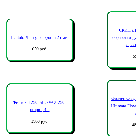
СКИН ДЕ
Lentulo Лентуло - длина 25 мм.
обработки р
с ра
650 руб.
5
Филтек Флоу
Филтек З 250 Filtek™ Z 250 -
Ultimate Flo
шприц 4 г.
2950 руб.
48