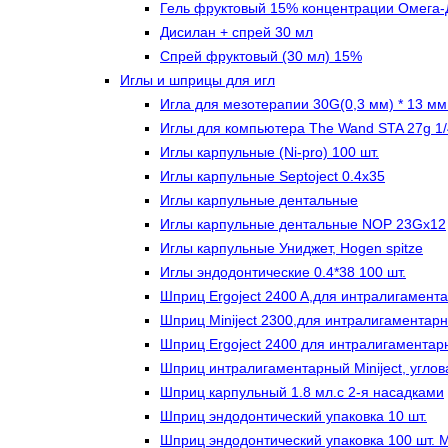
Гель фруктовый 15% концентрации Омега-
Дисилан + спрей 30 мл
Спрей фруктовый (30 мл) 15%
Иглы и шприцы для игл
Игла для мезотерапии 30G(0,3 мм) * 13 м
Иглы для компьютера The Wand STA 27g 1/4
Иглы карпульные (Ni-pro) 100 шт.
Иглы карпульные Septoject 0.4х35
Иглы карпульные дентальные
Иглы карпульные дентальные NOP 23Gх12
Иглы карпульные Униджет, Hogen spitze
Иглы эндодонтические 0.4*38 100 шт.
Шприц Ergoject 2400 A,для интралигамента
Шприц Miniject 2300,для интралигаментарн
Шприц Ergoject 2400 для интралигаментар
Шприц интралигаментарный Miniject, углов
Шприц карпульный 1.8 мл.с 2-я насадками
Шприц эндодонтический упаковка 10 шт.
Шприц эндодонтический упаковка 100 шт. 