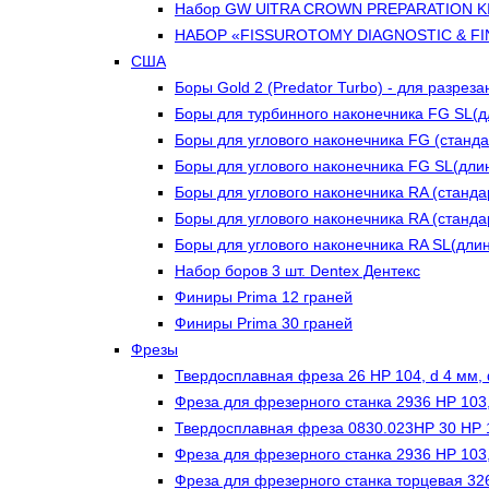
Набор GW UlTRA CROWN PREPARATION K
НАБОР «FISSUROTOMY DIAGNOSTIC & FIN
США
Боры Gold 2 (Predator Turbo) - для разреза
Боры для турбинного наконечника FG SL(
Боры для углового наконечника FG (станд
Боры для углового наконечника FG SL(дл
Боры для углового наконечника RA (станд
Боры для углового наконечника RA (станд
Боры для углового наконечника RA SL(дл
Набор боров 3 шт. Dentex Дентекс
Финиры Prima 12 граней
Финиры Prima 30 граней
Фрезы
Твердосплавная фреза 26 HP 104, d 4 мм,
Фреза для фрезерного станка 2936 HP 103,
Твердосплавная фреза 0830.023HP 30 HP 1
Фреза для фрезерного станка 2936 HP 103,
Фреза для фрезерного станка торцевая 32