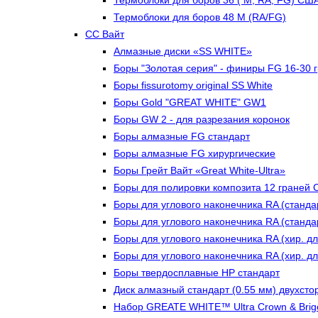
Термоблоки для боров 36 ( М, RA, FG) СШ
Термоблоки для боров 48 М (RA/FG)
СС Вайт
Алмазные диски «SS WHITE»
Боры "Золотая серия" - финиры FG 16-30 
Боры fissurotomy original SS White
Боры Gold "GREAT WHITE" GW1
Боры GW 2 - для разрезания коронок
Боры алмазные FG стандарт
Боры алмазные FG хирургические
Боры Грейт Вайт «Great White-Ultra»
Боры для полировки композита 12 граней
Боры для углового наконечника RA (станда
Боры для углового наконечника RA (стандар
Боры для углового наконечника RA (хир. д
Боры для углового наконечника RA (хир. д
Боры твердосплавные НР стандарт
Диск алмазный стандарт (0.55 мм) двухсто
Набор GREATE WHITE™ Ultra Crown & Brige