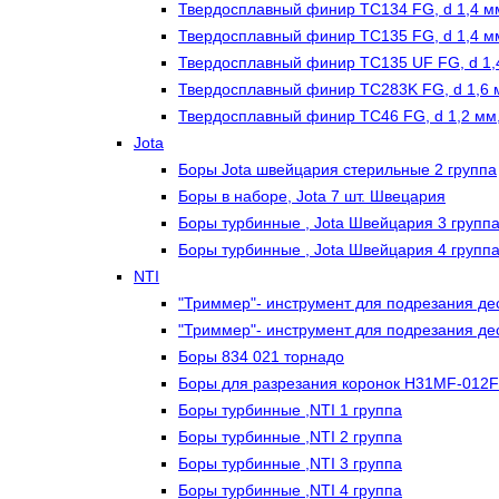
Твердосплавный финир TC134 FG, d 1,4 мм
Твердосплавный финир TC135 FG, d 1,4 мм
Твердосплавный финир TC135 UF FG, d 1,4
Твердосплавный финир TC283K FG, d 1,6 м
Твердосплавный финир TC46 FG, d 1,2 мм,
Jota
Боры Jota швейцария стерильные 2 группа
Боры в наборе, Jota 7 шт. Швецария
Боры турбинные , Jota Швейцария 3 групп
Боры турбинные , Jota Швейцария 4 групп
NTI
"Триммер"- инструмент для подрезания дес
"Триммер"- инструмент для подрезания дес
Боры 834 021 торнадо
Боры для разрезания коронок H31MF-012
Боры турбинные ,NTI 1 группа
Боры турбинные ,NTI 2 группа
Боры турбинные ,NTI 3 группа
Боры турбинные ,NTI 4 группа