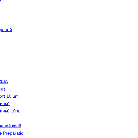
А
граней
 США
рт)
т) 10 шт.
лины)
лины) 10 ш
рнний край
 Preparatio