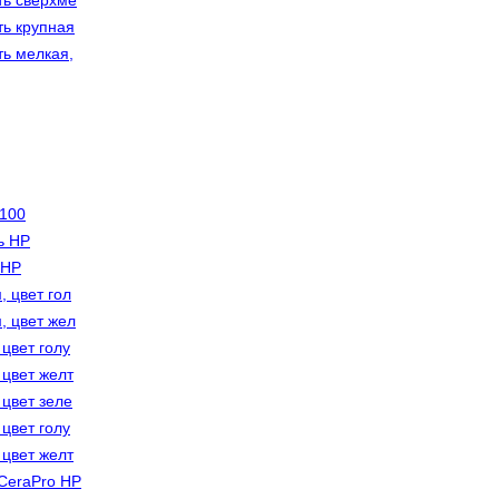
ть сверхме
ть крупная
ть мелкая,
-100
ь HP
 HP
, цвет гол
, цвет жел
цвет голу
 цвет желт
 цвет зеле
цвет голу
 цвет желт
CeraPro HP