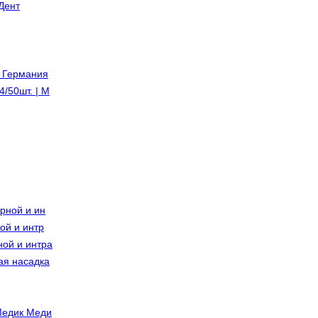
Дент
м Германия
/50шт. | M
рной и ин
ой и интр
ной и интра
ая насадка
Медик Меди