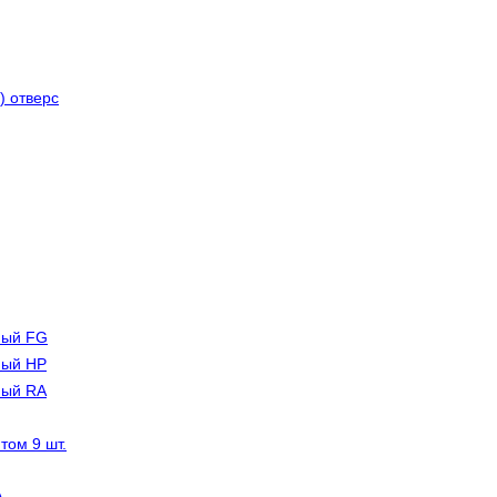
) отверс
емый FG
емый HP
емый RA
том 9 шт.