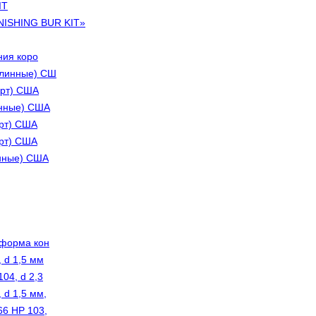
IT
ISHING BUR KIT»
ния коро
длинные) CШ
арт) США
инные) CША
арт) США
арт) США
инные) CША
 форма кон
 d 1,5 мм
04, d 2,3
 d 1,5 мм,
66 HP 103,