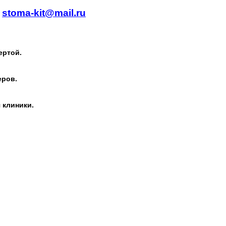
.
stoma-kit@mail.ru
ертой.
еров.
 клиники.