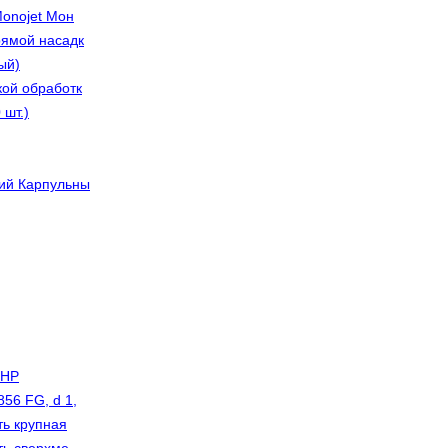
Monojet Мон
рямой насадк
ый)
кой обработк
 шт.)
ий Карпульны
 HP
56 FG, d 1,
ть крупная