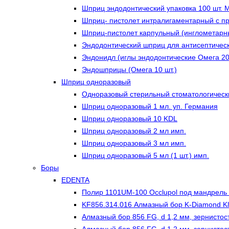
Шприц эндодонтический упаковка 100 шт. 
Шприц- пистолет интралигаментарный с п
Шприц-пистолет карпульный (инглометарн
Эндодонтический шприц для антисептичес
Эндонидл (иглы эндодонтические Омега 20
Эндошприцы (Омега 10 шт.)
Шприц одноразовый
Одноразовый стерильный стоматологическ
Шприц одноразовый 1 мл. уп. Германия
Шприц одноразовый 10 KDL
Шприц одноразовый 2 мл имп.
Шприц одноразовый 3 мл имп.
Шприц одноразовый 5 мл (1 шт.) имп.
Боры
EDENTA
Полир 1101UM-100 Occlupol под мандрель
KF856.314.016 Алмазный бор K-Diamond K8
Алмазный бор 856 FG, d 1,2 мм, зернистос