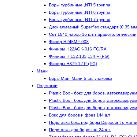
Боры турбинные ,NTI 5 группа
Боры турбинные ,NTI 6 группа
Боры турбинные ,NTI 7 группа
Диск алмазный Superflex стандарт (0.35 мм
Сет 1540 набор 16 шт. парадотологический
Финир H245MF 008
Финиры H22AGK-016 FG/RA
Финиры Н 132,133,134 F (FG)
Финиры Н379 12 F (FG)
Мани
Боры Mani Мани 5 шт. упаковка
Подставки
Plastic Box - бокс для боров, автоклавиру
Plastic Box - бокс для боров, автоклавиру
Plastic Box - бокс для боров, автоклавиру
Бокс для боров и фрез 144 шт.
Подставка бокс под боры Dispodent с магни
Подставка для боров на 24 шт.