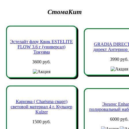
СтомаКит
Эстелайт флоу Квик ESTELITE
GRADIA DIRECT
FLOW 3.6 г (универсал)
директ Антериор ш
Токуяма
3990 руб.
3600 руб.
Каризма ( Сharisma смарт)
Энхенс Enhan
световой материал 4 г. Кульцер
полировальный набо
Kulzer
6000 руб.
1500 руб.