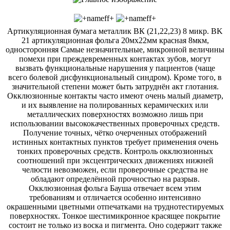
Артикуляционная бумага металлик ВК (21,22,23) 8 микр. BK
21 артикуляционная фольга 20мх22мм красная 8мкм,
односторонняя Самые незначительные, микронной величины
помехи при преждевременных контактах зубов, могут
вызвать функциональные нарушения у пациентов (чаще
всего болевой дисфункциональный синдром). Кроме того, в
значительной степени может быть затруднён акт глотания.
Окклюзионные контакты часто имеют очень малый диаметр,
и их выявление на полированных керамических или
металлических поверхностях возможно лишь при
использовании высококачественных проверочных средств.
Получение точных, чётко очерченных отображений
истинных контактных пунктов требует применения очень
тонких проверочных средств. Контроль окклюзионных
соотношений при эксцентрических движениях нижней
челюсти невозможен, если проверочные средства не
обладают определённой прочностью на разрыв.
Окклюзионная фольга Бауша отвечает всем этим
требованиям и отличается особенно интенсивно
окрашенными цветными отпечатками на труднотестируемых
поверхностях. Тонкое шестимикронное красящее покрытие
состоит не только из воска и пигмента. Оно содержит также