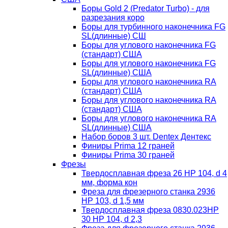
Боры Gold 2 (Predator Turbo) - для
разрезания коро
Боры для турбинного наконечника FG
SL(длинные) CШ
Боры для углового наконечника FG
(стандарт) США
Боры для углового наконечника FG
SL(длинные) CША
Боры для углового наконечника RA
(стандарт) США
Боры для углового наконечника RA
(стандарт) США
Боры для углового наконечника RA
SL(длинные) CША
Набор боров 3 шт. Dentex Дентекс
Финиры Prima 12 граней
Финиры Prima 30 граней
Фрезы
Твердосплавная фреза 26 HP 104, d 4
мм, форма кон
Фреза для фрезерного станка 2936
HP 103, d 1,5 мм
Твердосплавная фреза 0830.023HP
30 HP 104, d 2,3