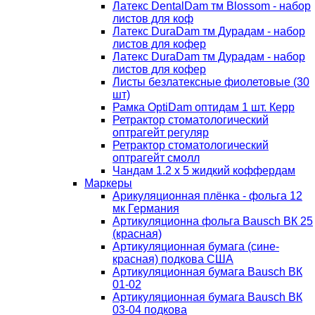
Латекс DentalDam тм Blossom - набор
листов для коф
Латекс DuraDam тм Дурадам - набор
листов для кофер
Латекс DuraDam тм Дурадам - набор
листов для кофер
Листы безлатексные фиолетовые (30
шт)
Рамка OptiDam оптидам 1 шт. Керр
Ретрактор стоматологический
оптрагейт регуляр
Ретрактор стоматологический
оптрагейт смолл
Чандам 1.2 х 5 жидкий коффердам
Маркеры
Арикуляционная плёнка - фольга 12
мк Германия
Артикуляционна фольга Bausch ВК 25
(красная)
Артикуляционная бумага (сине-
красная) подкова США
Артикуляционная бумага Bausch ВК
01-02
Артикуляционная бумага Bausch ВК
03-04 подкова