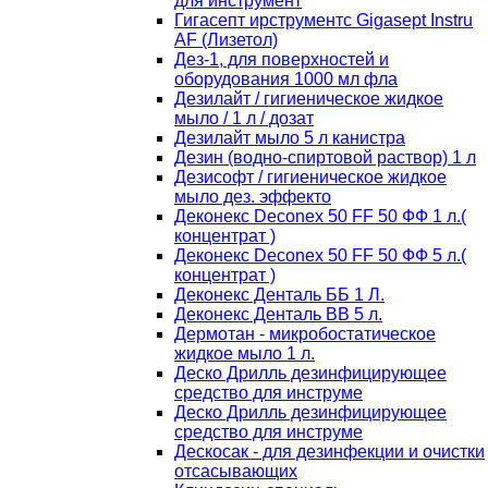
для инструмент
Гигасепт ирструментс Gigasept Instru
AF (Лизетол)
Дез-1, для поверхностей и
оборудования 1000 мл фла
Дезилайт / гигиеническое жидкое
мыло / 1 л / дозат
Дезилайт мыло 5 л канистра
Дезин (водно-спиртовой раствор) 1 л
Дезисофт / гигиеническое жидкое
мыло дез. эффекто
Деконекс Deconex 50 FF 50 ФФ 1 л.(
концентрат )
Деконекс Deconex 50 FF 50 ФФ 5 л.(
концентрат )
Деконекс Денталь ББ 1 Л.
Деконекс Денталь ВВ 5 л.
Дермотан - микробостатическое
жидкое мыло 1 л.
Деско Дрилль дезинфицирующее
средство для инструме
Деско Дрилль дезинфицирующее
средство для инструме
Дескосак - для дезинфекции и очистки
отсасывающих