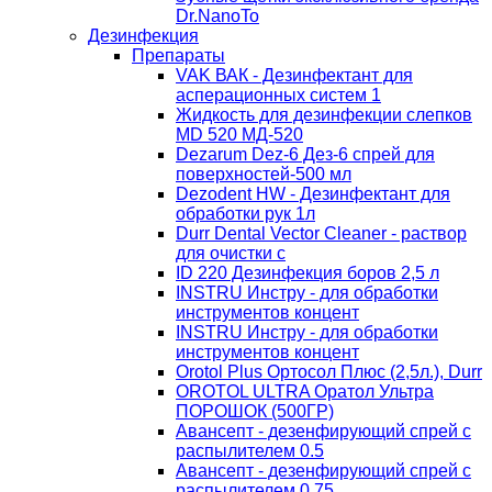
Dr.NanoTo
Дезинфекция
Препараты
VAK ВАК - Дезинфектант для
асперационных систем 1
Жидкость для дезинфекции слепков
MD 520 МД-520
Dezarum Dez-6 Дез-6 спрей для
поверхностей-500 мл
Dezodent HW - Дезинфектант для
обработки рук 1л
Durr Dental Vector Cleaner - раствор
для очистки с
ID 220 Дезинфекция боров 2,5 л
INSTRU Инстру - для обработки
инструментов концент
INSTRU Инстру - для обработки
инструментов концент
Orotol Plus Ортосол Плюс (2,5л.), Durr
OROTOL ULTRA Оратол Ультра
ПОРОШОК (500ГР)
Авансепт - дезенфирующий спрей с
распылителем 0.5
Авансепт - дезенфирующий спрей с
распылителем 0.75