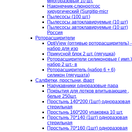
многоразовый 10 шт.
Наконечник-слюноотсос
хирургический (Surgitip-micr
Пылесосы (100 шт.)
Пылесосы автоклавируемые (10 шт)
Пылесосы автоклавируемые (10 шт)
Россия
Роторасширители
OptiView (оптивью роторасширитель) -
набор для изо
Прикусной блок 2 шт. (лягушка)
Роторасширители силиконовые ( имп.)
набор 2 шт.- в
Роторасширитель (набор 6 + 6)
силикон (лягушата)
Салфетки, простыни, фарт
Нарукавники одноразовые пара
Покрытия для лотков впитывающие ,
белые 250шт.
Простынь 140*200 (1шт) одноразовая
стерильная
Простынь 160*200 упаковка 10 шт.
Простынь 70*140 (1шт) одноразовая
стерильная
Простынь 70*160 (1шт) одноразовая