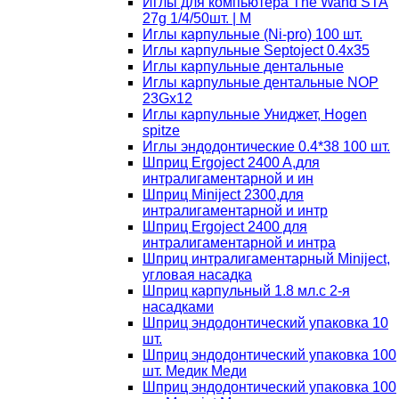
Иглы для компьютера The Wand STA
27g 1/4/50шт. | M
Иглы карпульные (Ni-pro) 100 шт.
Иглы карпульные Septoject 0.4х35
Иглы карпульные дентальные
Иглы карпульные дентальные NOP
23Gх12
Иглы карпульные Униджет, Hogen
spitze
Иглы эндодонтические 0.4*38 100 шт.
Шприц Ergoject 2400 A,для
интралигаментарной и ин
Шприц Miniject 2300,для
интралигаментарной и интр
Шприц Ergoject 2400 для
интралигаментарной и интра
Шприц интралигаментарный Miniject,
угловая насадка
Шприц карпульный 1.8 мл.с 2-я
насадками
Шприц эндодонтический упаковка 10
шт.
Шприц эндодонтический упаковка 100
шт. Медик Меди
Шприц эндодонтический упаковка 100