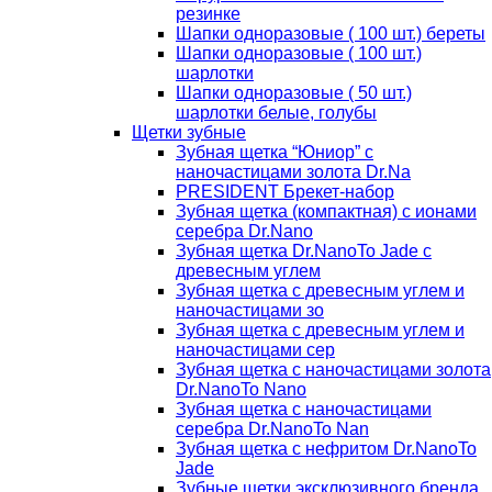
резинке
Шапки одноразовые ( 100 шт.) береты
Шапки одноразовые ( 100 шт.)
шарлотки
Шапки одноразовые ( 50 шт.)
шарлотки белые, голубы
Щетки зубные
Зубная щетка “Юниор” с
наночастицами золота Dr.Na
PRESIDENT Брекет-набор
Зубная щетка (компактная) с ионами
серебра Dr.Nano
Зубная щетка Dr.NanoTo Jade с
древесным углем
Зубная щетка с древесным углем и
наночастицами зо
Зубная щетка с древесным углем и
наночастицами сер
Зубная щетка с наночастицами золота
Dr.NanoTo Nano
Зубная щетка с наночастицами
серебра Dr.NanoTo Nan
Зубная щетка с нефритом Dr.NanoTo
Jade
Зубные щетки эксклюзивного бренда