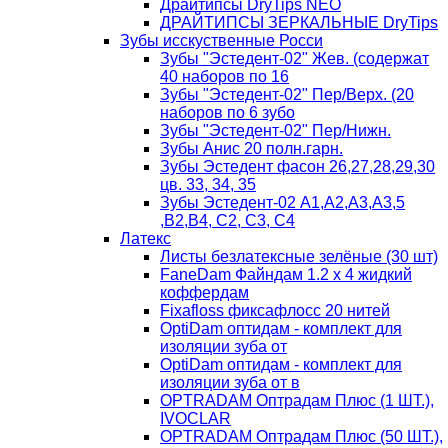
Драйтипсы DryTips NEO
ДРАЙТИПСЫ ЗЕРКАЛЬНЫЕ DryTips
Зубы исскуственные Росси
Зубы "Эстедент-02" Жев. (содержат
40 наборов по 16
Зубы "Эстедент-02" Пер/Верх. (20
наборов по 6 зубо
Зубы "Эстедент-02" Пер/Нижн.
Зубы Анис 20 полн.гарн.
Зубы Эстедент фасон 26,27,28,29,30
цв. 33, 34, 35
Зубы Эстедент-02 А1,А2,А3,А3,5
,В2,В4, С2, С3, С4
Латекс
Листы безлатексные зелёные (30 шт)
FaneDam Файндам 1.2 х 4 жидкий
коффердам
Fixafloss фиксафлосс 20 нитей
OptiDam оптидам - комплект для
изоляции зуба от
OptiDam оптидам - комплект для
изоляции зуба от в
OPTRADAM Оптрадам Плюс (1 ШТ.),
IVOCLAR
OPTRADAM Оптрадам Плюс (50 ШТ.),