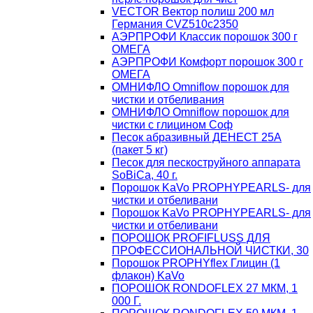
VECTOR Вектор полиш 200 мл
Германия CVZ510с2350
АЭРПРОФИ Классик порошок 300 г
ОМЕГА
АЭРПРОФИ Комфорт порошок 300 г
ОМЕГА
ОМНИФЛО Omniflow порошок для
чистки и отбеливания
ОМНИФЛО Omniflow порошок для
чистки с глицином Соф
Песок абразивный ДЕНЕСТ 25А
(пакет 5 кг)
Песок для пескоструйного аппарата
SoBiCa, 40 г.
Порошок KaVo PROPHYPEARLS- для
чистки и отбеливани
Порошок KaVo PROPHYPEARLS- для
чистки и отбеливани
ПОРОШОК PROFIFLUSS ДЛЯ
ПРОФЕССИОНАЛЬНОЙ ЧИСТКИ, 30
Порошок PROPHYflex Глицин (1
флакон) KaVo
ПОРОШОК RONDOFLEX 27 МКМ, 1
000 Г.