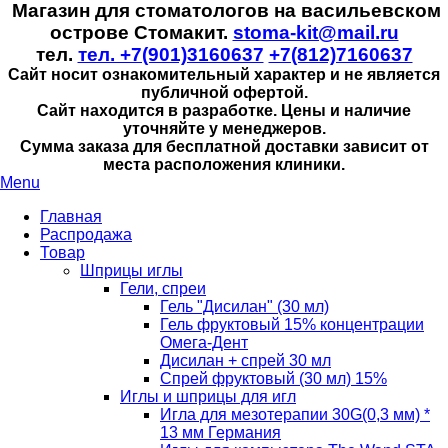
Магазин для стоматологов на васильевском
острове Стомакит.
stoma-kit@mail.ru
тел.
тел. +7(901)3160637
+7(812)7160637
Сайт носит ознакомительный характер и не является
публичной офертой.
Сайт находится в разработке. Цены и наличие
уточняйте у менеджеров.
Сумма заказа для бесплатной доставки зависит от
места расположения клиники.
Menu
Главная
Распродажа
Товар
Шприцы иглы
Гели, спреи
Гель "Дисилан" (30 мл)
Гель фруктовый 15% концентрации
Омега-Дент
Дисилан + спрей 30 мл
Спрей фруктовый (30 мл) 15%
Иглы и шприцы для игл
Игла для мезотерапии 30G(0,3 мм) *
13 мм Германия