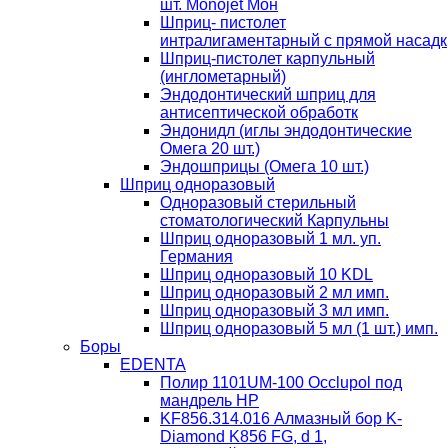
шт. Monojet Мон
Шприц- пистолет
интралигаментарный с прямой насадк
Шприц-пистолет карпульный
(инглометарный)
Эндодонтический шприц для
антисептической обработк
Эндонидл (иглы эндодонтические
Омега 20 шт.)
Эндошприцы (Омега 10 шт.)
Шприц одноразовый
Одноразовый стерильный
стоматологический Карпульны
Шприц одноразовый 1 мл. уп.
Германия
Шприц одноразовый 10 KDL
Шприц одноразовый 2 мл имп.
Шприц одноразовый 3 мл имп.
Шприц одноразовый 5 мл (1 шт.) имп.
Боры
EDENTA
Полир 1101UM-100 Occlupol под
мандрель HP
KF856.314.016 Алмазный бор K-
Diamond K856 FG, d 1,