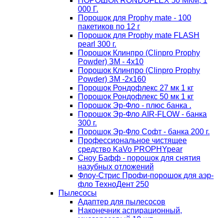
ПОРОШОК RONDOFLEX 50 МКМ, 1
000 Г.
Порошок для Proрhy mate - 100
пакетиков по 12 г
Порошок для Proрhy mate FLASH
pearl 300 г.
Порошок Клинпро (Clinpro Prophy
Powder) ЗМ - 4х10
Порошок Клинпро (Clinpro Prophy
Powder) ЗМ -2х160
Порошок Рондофлекс 27 мк 1 кг
Порошок Рондофлекс 50 мк 1 кг
Порошок Эр-Фло - плюс банка .
Порошок Эр-Фло AIR-FLOW - банка
300 г.
Порошок Эр-Фло Софт - банка 200 г.
Профессиональное чистящее
средство KaVo PROPHYpear
Сноу Бафф - порошок для снятия
назубных отложений
Флоу-Стрис Профи-порошок для аэр-
фло ТехноДент 250
Пылесосы
Адаптер для пылесосов
Наконечник аспирационный,