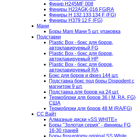
Финир H245MF 008
Финиры H22AGK-016 FG/RA
Финиры Н 132,133,134 F (FG)
Финиры Н379 12 F (FG)
Мани
Боры Mani Мани 5 шт. упаковка
Подставки
Plastic Box - бокс для боров,
автоклавируемый FG
Plastic Box - бокс для боров,
автоклавируемый HP
Plastic Box - бокс для боров,
автоклавируемый RA
Бокс для боров и фрез 144 шт.
Подставка бокс под боры Dispodent с
магнитом 9 шт.
Подставка для боров на 24 шт.
Термоблоки для боров 36 ( М, RA, FG)
США
Термоблоки для боров 48 М (RA/FG)
СС Вайт
Алмазные диски «SS WHITE»
Боры "Золотая серия" - финиры FG
16-30 граней
Боры fissurotomy original SS White