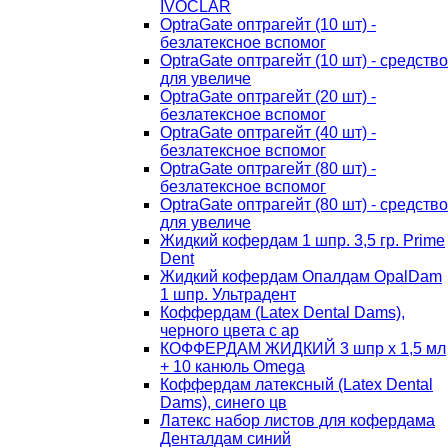
IVOCLAR
OptraGate оптрагейт (10 шт) -
безлатексное вспомог
OptraGate оптрагейт (10 шт) - средство
для увеличе
OptraGate оптрагейт (20 шт) -
безлатексное вспомог
OptraGate оптрагейт (40 шт) -
безлатексное вспомог
OptraGate оптрагейт (80 шт) -
безлатексное вспомог
OptraGate оптрагейт (80 шт) - средство
для увеличе
Жидкий кофердам 1 шпр. 3,5 гр. Prime
Dent
Жидкий кофердам Опалдам OpalDam
1 шпр. Ультрадент
Коффердам (Latex Dental Dams),
черного цвета с ар
КОФФЕРДАМ ЖИДКИЙ 3 шпр х 1,5 мл
+ 10 канюль Omega
Коффердам латексный (Latex Dental
Dams), синего цв
Латекс набор листов для кофердама
Денталдам синий