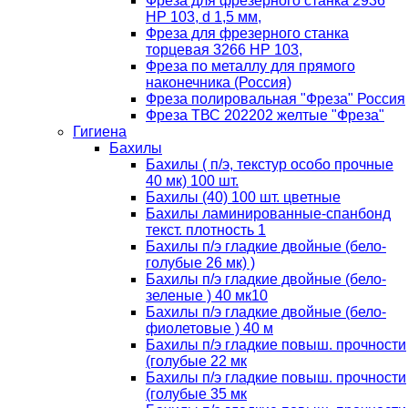
Фреза для фрезерного станка 2936
HP 103, d 1,5 мм,
Фреза для фрезерного станка
торцевая 3266 HP 103,
Фреза по металлу для прямого
наконечника (Россия)
Фреза полировальная "Фреза" Россия
Фреза ТВС 202202 желтые "Фреза"
Гигиена
Бахилы
Бахилы ( п/э, текстур особо прочные
40 мк) 100 шт.
Бахилы (40) 100 шт. цветные
Бахилы ламинированные-спанбонд
текст. плотность 1
Бахилы п/э гладкие двойные (бело-
голубые 26 мк) )
Бахилы п/э гладкие двойные (бело-
зеленые ) 40 мк10
Бахилы п/э гладкие двойные (бело-
фиолетовые ) 40 м
Бахилы п/э гладкие повыш. прочности
(голубые 22 мк
Бахилы п/э гладкие повыш. прочности
(голубые 35 мк