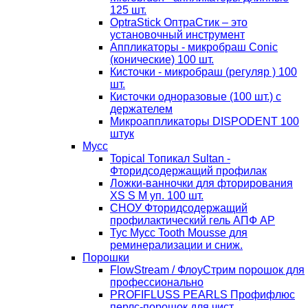
125 шт.
OptraStick ОптраСтик – это
установочный инструмент
Аппликаторы - микробраш Conic
(конические) 100 шт.
Кисточки - микробраш (регуляр ) 100
шт.
Кисточки одноразовые (100 шт.) с
держателем
Микроаппликаторы DISPODENT 100
штук
Мусс
Topical Топикал Sultan -
Фторидсодержащий профилак
Ложки-ванночки для фторирования
XS S М уп. 100 шт.
СНОУ Фторидсодержащий
профилактический гель АПФ AP
Тус Мусс Tooth Mousse для
реминерализации и сниж.
Порошки
FlowStream / ФлоуСтрим порошок для
профессионально
PROFIFLUSS PEARLS Профифлюс
перлс-порошок для чист