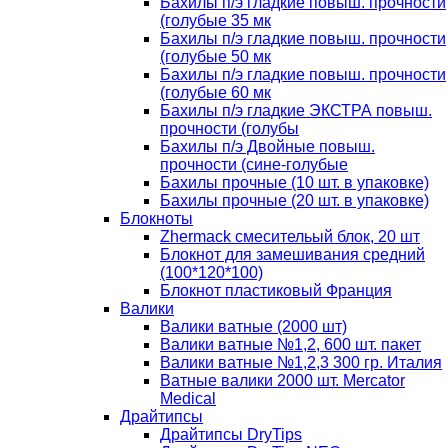
Бахилы п/э гладкие повыш. прочности
(голубые 35 мк
Бахилы п/э гладкие повыш. прочности
(голубые 50 мк
Бахилы п/э гладкие повыш. прочности
(голубые 60 мк
Бахилы п/э гладкие ЭКСТРА повыш.
прочности (голубы
Бахилы п/э Двойные повыш.
прочности (сине-голубые
Бахилы прочные (10 шт. в упаковке)
Бахилы прочные (20 шт. в упаковке)
Блокноты
Zhermack смесительый блок, 20 шт
Блокнот для замешивания средний
(100*120*100)
Блокнот пластиковый Франция
Валики
Валики ватные (2000 шт)
Валики ватные №1,2, 600 шт. пакет
Валики ватные №1,2,3 300 гр. Италия
Ватные валики 2000 шт. Mercator
Medical
Драйтипсы
Драйтипсы DryTips