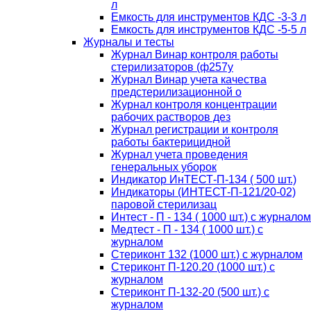
л
Емкость для инструментов КДС -3-3 л
Емкость для инструментов КДС -5-5 л
Журналы и тесты
Журнал Винар контроля работы
стерилизаторов (ф257у
Журнал Винар учета качества
предстерилизационной о
Журнал контроля концентрации
рабочих растворов дез
Журнал регистрации и контроля
работы бактерицидной
Журнал учета проведения
генеральных уборок
Индикатор ИнТЕСТ-П-134 ( 500 шт.)
Индикаторы (ИНТЕСТ-П-121/20-02)
паровой стерилизац
Интест - П - 134 ( 1000 шт.) с журналом
Медтест - П - 134 ( 1000 шт.) с
журналом
Стериконт 132 (1000 шт.) с журналом
Стериконт П-120.20 (1000 шт.) с
журналом
Стериконт П-132-20 (500 шт.) с
журналом