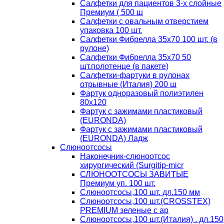
Салфетки для пациентов 3-х слойные
Премиум ( 500 ш
Салфетки с овальным отверстием
упаковка 100 шт.
Салфетки Фибрелла 35х70 100 шт. (в
рулоне)
Салфетки Фибрелла 35х70 50
шт.полотенце (в пакете)
Салфетки-фартуки в рулонах
отрывные (Италия) 200 ш
Фартук одноразовый полиэтилен
80х120
Фартук с зажимами пластиковый
(EURONDA)
Фартук с зажимами пластиковый
(EURONDA) Ладж
Слюноотсосы
Наконечник-слюноотсос
хирургический (Surgitip-micr
СЛЮНООТСОСЫ ЗАВИТЫЕ
Премиум уп. 100 шт.
Слюноотсосы,100 шт. дл.150 мм
Слюноотсосы,100 шт.(CROSSTEX)
PREMIUM зеленые с ар
Слюноотсосы,100 шт.(Италия) . дл.150