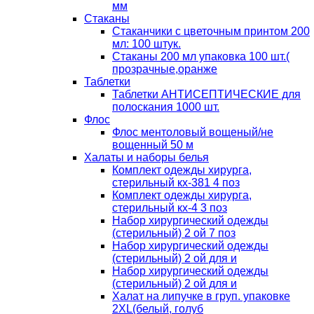
мм
Стаканы
Стаканчики с цветочным принтом 200
мл: 100 штук.
Стаканы 200 мл упаковка 100 шт.(
прозрачные,оранже
Таблетки
Таблетки АНТИСЕПТИЧЕСКИЕ для
полоскания 1000 шт.
Флос
Флос ментоловый вощеный/не
вощенный 50 м
Халаты и наборы белья
Комплект одежды хирурга,
стерильный кх-381 4 поз
Комплект одежды хирурга,
стерильный кх-4 3 поз
Набор хирургический одежды
(стерильный) 2 ой 7 поз
Набор хирургический одежды
(стерильный) 2 ой для и
Набор хирургический одежды
(стерильный) 2 ой для и
Халат на липучке в груп. упаковке
2XL(белый, голуб