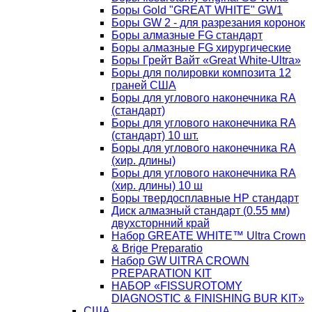
Боры Gold "GREAT WHITE" GW1
Боры GW 2 - для разрезания коронок
Боры алмазные FG стандарт
Боры алмазные FG хирургические
Боры Грейт Вайт «Great White-Ultra»
Боры для полировки композита 12
граней США
Боры для углового наконечника RA
(стандарт)
Боры для углового наконечника RA
(стандарт) 10 шт.
Боры для углового наконечника RA
(хир. длины)
Боры для углового наконечника RA
(хир. длины) 10 ш
Боры твердосплавные НР стандарт
Диск алмазный стандарт (0.55 мм)
двухсторнний край
Набор GREATE WHITE™ Ultra Crown
& Brige Preparatio
Набор GW UlTRA CROWN
PREPARATION KIT
НАБОР «FISSUROTOMY
DIAGNOSTIC & FINISHING BUR KIT»
США