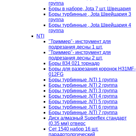
группа
Боры в наборе, Jota 7 шт. Швецария
Боры турбинные , Jota Швейцария 3
группа
Боры турбинные , Jota Швейцария 4
группа
NTI
"Триммер"- инструмент для
подрезания десны 1 шт.
"Триммер"- инструмент для
подрезания десны 2 шт.
Боры 834 021 торнадо
Боры для разрезания коронок H31MF-
012FG
Боры турбинные ,NTI 1 группа
Боры турбинные ,NTI 2 группа
Боры турбинные ,NTI 3 группа
Боры турбинные ,NTI 4 группа
Боры турбинные ,NTI 5 группа
Боры турбинные ,NTI 6 группа
Боры турбинные ,NTI 7 группа
Диск алмазный Superflex стандарт
(0.35 мм) отверс
Сет 1540 набор 16 шт.
парадотологический