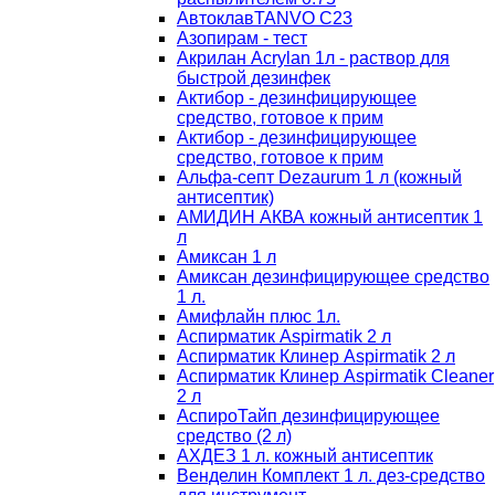
АвтоклавTANVO С23
Азопирам - тест
Акрилан Acrylan 1л - раствор для
быстрой дезинфек
Актибор - дезинфицирующее
средство, готовое к прим
Актибор - дезинфицирующее
средство, готовое к прим
Альфа-септ Dezaurum 1 л (кожный
антисептик)
АМИДИН АКВА кожный антисептик 1
л
Амиксан 1 л
Амиксан дезинфицирующее средство
1 л.
Амифлайн плюс 1л.
Аспирматик Aspirmatik 2 л
Аспирматик Клинер Aspirmatik 2 л
Аспирматик Клинер Aspirmatik Cleaner
2 л
АспироТайп дезинфицирующее
средство (2 л)
АХДЕЗ 1 л. кожный антисептик
Венделин Комплект 1 л. дез-средство