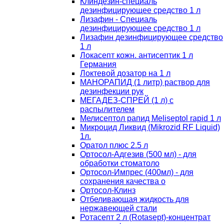
Клиндезин-специаль
дезинфицирующее средство 1 л
Лизафин - Специаль
дезинфицирующее средство 1 л
Лизафин дезинфицирующее средство
1 л
Локасепт кожн. антисептик 1 л
Германия
Локтевой дозатор на 1 л
МАНОРАПИД (1 литр) раствор для
дезинфекции рук
МЕГАДЕЗ-СПРЕЙ (1 л) с
распылителем
Мелисептол рапид Meliseptol rapid 1 л
Микроцид Ликвид (Mikrozid RF Liquid)
1л.
Оратол плюс 2.5 л
Ортосол-Адгезив (500 мл) - для
обработки стоматоло
Ортосол-Импрес (400мл) - для
сохранения качества о
Ортосол-Клинз
Отбеливающая жидкость для
нержавеющей стали
Ротасепт 2 л (Rotasept)-концентрат