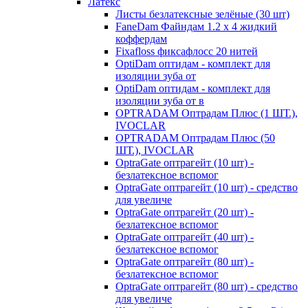
Латекс
Листы безлатексные зелёные (30 шт)
FaneDam Файндам 1.2 х 4 жидкий
коффердам
Fixafloss фиксафлосс 20 нитей
OptiDam оптидам - комплект для
изоляции зуба от
OptiDam оптидам - комплект для
изоляции зуба от в
OPTRADAM Оптрадам Плюс (1 ШТ.),
IVOCLAR
OPTRADAM Оптрадам Плюс (50
ШТ.), IVOCLAR
OptraGate оптрагейт (10 шт) -
безлатексное вспомог
OptraGate оптрагейт (10 шт) - средство
для увеличе
OptraGate оптрагейт (20 шт) -
безлатексное вспомог
OptraGate оптрагейт (40 шт) -
безлатексное вспомог
OptraGate оптрагейт (80 шт) -
безлатексное вспомог
OptraGate оптрагейт (80 шт) - средство
для увеличе