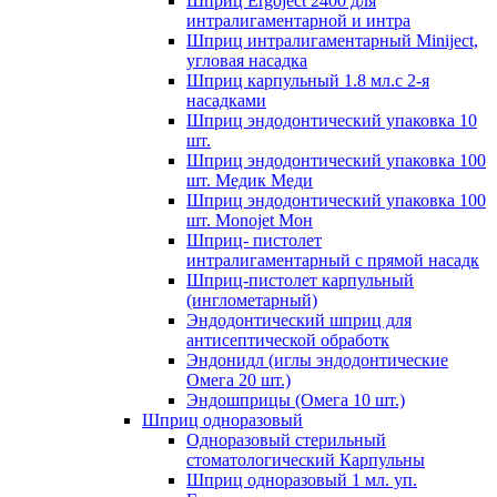
Шприц Ergoject 2400 для
интралигаментарной и интра
Шприц интралигаментарный Miniject,
угловая насадка
Шприц карпульный 1.8 мл.с 2-я
насадками
Шприц эндодонтический упаковка 10
шт.
Шприц эндодонтический упаковка 100
шт. Медик Меди
Шприц эндодонтический упаковка 100
шт. Monojet Мон
Шприц- пистолет
интралигаментарный с прямой насадк
Шприц-пистолет карпульный
(инглометарный)
Эндодонтический шприц для
антисептической обработк
Эндонидл (иглы эндодонтические
Омега 20 шт.)
Эндошприцы (Омега 10 шт.)
Шприц одноразовый
Одноразовый стерильный
стоматологический Карпульны
Шприц одноразовый 1 мл. уп.