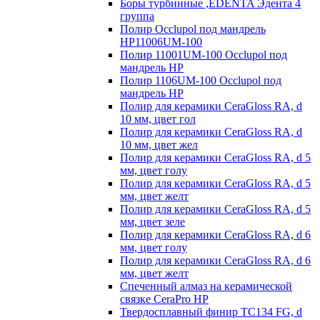
Боры турбинные ,EDENTA Эдента 4
группа
Полир Occlupol под мандрель
HP11006UM-100
Полир 11001UM-100 Occlupol под
мандрель HP
Полир 1106UM-100 Occlupol под
мандрель HP
Полир для керамики CeraGloss RA, d
10 мм, цвет гол
Полир для керамики CeraGloss RA, d
10 мм, цвет жел
Полир для керамики CeraGloss RA, d 5
мм, цвет голу
Полир для керамики CeraGloss RA, d 5
мм, цвет желт
Полир для керамики CeraGloss RA, d 5
мм, цвет зеле
Полир для керамики CeraGloss RA, d 6
мм, цвет голу
Полир для керамики CeraGloss RA, d 6
мм, цвет желт
Спеченный алмаз на керамической
связке CeraPro HP
Твердосплавный финир TC134 FG, d