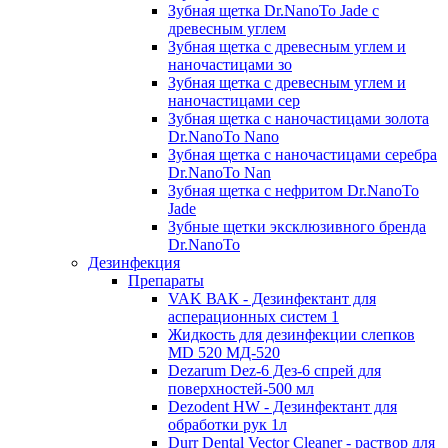
Зубная щетка Dr.NanoTo Jade с
древесным углем
Зубная щетка с древесным углем и
наночастицами зо
Зубная щетка с древесным углем и
наночастицами сер
Зубная щетка с наночастицами золота
Dr.NanoTo Nano
Зубная щетка с наночастицами серебра
Dr.NanoTo Nan
Зубная щетка с нефритом Dr.NanoTo
Jade
Зубные щетки эксклюзивного бренда
Dr.NanoTo
Дезинфекция
Препараты
VAK ВАК - Дезинфектант для
асперационных систем 1
Жидкость для дезинфекции слепков
MD 520 МД-520
Dezarum Dez-6 Дез-6 спрей для
поверхностей-500 мл
Dezodent HW - Дезинфектант для
обработки рук 1л
Durr Dental Vector Cleaner - раствор для