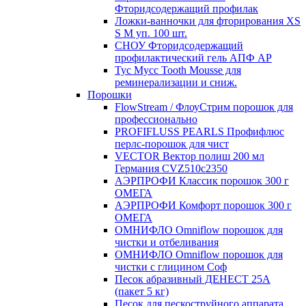
Фторидсодержащий профилак
Ложки-ванночки для фторирования XS
S М уп. 100 шт.
СНОУ Фторидсодержащий
профилактический гель АПФ AP
Тус Мусс Tooth Mousse для
реминерализации и сниж.
Порошки
FlowStream / ФлоуСтрим порошок для
профессионально
PROFIFLUSS PEARLS Профифлюс
перлс-порошок для чист
VECTOR Вектор полиш 200 мл
Германия CVZ510с2350
АЭРПРОФИ Классик порошок 300 г
ОМЕГА
АЭРПРОФИ Комфорт порошок 300 г
ОМЕГА
ОМНИФЛО Omniflow порошок для
чистки и отбеливания
ОМНИФЛО Omniflow порошок для
чистки с глицином Соф
Песок абразивный ДЕНЕСТ 25А
(пакет 5 кг)
Песок для пескоструйного аппарата