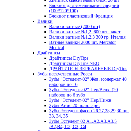
Zhermack смесительый блок, 20 шт
Блокнот для замешивания средний
(100*120*100)
Блокнот пластиковый Франция
Валики
Валики ватные (2000 шт)
Валики ватные №1,2, 600 шт. пакет
Валики ватные №1,2,3 300 гр. Италия
Ватные валики 2000 шт. Mercator
Medical
Драйтипсы
Драйтипсы DryTips
Драйтипсы DryTips NEO
ДРАЙТИПСЫ ЗЕРКАЛЬНЫЕ DryTips
Зубы исскуственные Росси
Зубы "Эстедент-02" Жев. (содержат 40
наборов по 16
Зубы "Эстедент-02" Пер/Верх. (20
наборов по 6 зубо
Зубы "Эстедент-02" Пер/Нижн.
Зубы Анис 20 полн.гарн.
Зубы Эстедент фасон 26,27,28,29,30 цв.
33, 34, 35
Зубы Эстедент-02 А1,А2,А3,А3,5
,В2,В4, С2, С3, С4