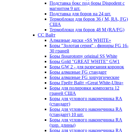
Подставка бокс под боры Dispodent с
магнитом 9 шт.
Подставка для боров на 24 шт.
Термоблоки для боров 36 ( М, RA, FG)
США
Термоблоки для боров 48 М (RA/FG)
СС Вайт
Алмазные диски «SS WHITE»
Боры "Золотая серия" - финиры FG 16-
30 граней
Боры fissurotomy original SS White
Боры Gold "GREAT WHITE" GW1
Боры GW 2 - для разрезания коронок
Боры алмазные FG стандарт
Боры алмазные FG хирургические
Боры Грейт Вайт «Great White-Ultra»
Боры для полировки композита 12
граней США
Боры для углового наконечника RA
(стандарт)
Боры для углового наконечника RA
(стандарт) 10 шт.
Боры для углового наконечника RA
(хир. длины)
Боры для углового наконечника RA