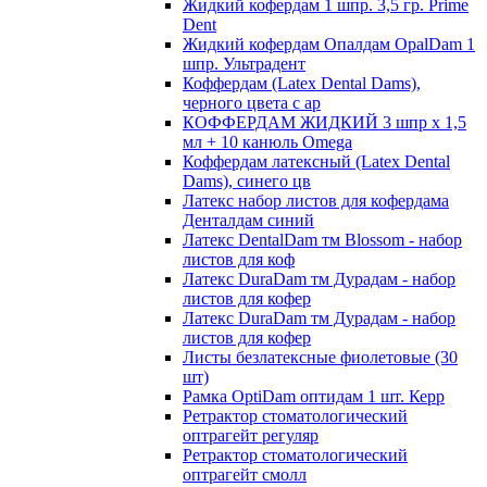
Жидкий кофердам 1 шпр. 3,5 гр. Prime
Dent
Жидкий кофердам Опалдам OpalDam 1
шпр. Ультрадент
Коффердам (Latex Dental Dams),
черного цвета с ар
КОФФЕРДАМ ЖИДКИЙ 3 шпр х 1,5
мл + 10 канюль Omega
Коффердам латексный (Latex Dental
Dams), синего цв
Латекс набор листов для кофердама
Денталдам синий
Латекс DentalDam тм Blossom - набор
листов для коф
Латекс DuraDam тм Дурадам - набор
листов для кофер
Латекс DuraDam тм Дурадам - набор
листов для кофер
Листы безлатексные фиолетовые (30
шт)
Рамка OptiDam оптидам 1 шт. Керр
Ретрактор стоматологический
оптрагейт регуляр
Ретрактор стоматологический
оптрагейт смолл