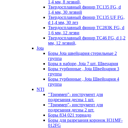
1,4 мм, 8 лезвий,
Твердосплавный финир TC135 FG, d
1,4 мм, 30 лезвий
Твердосплавный финир TC135 UF FG,
d 1,4 мм, 30 лез
Твердосплавный финир TC283K FG, d
1,6 мм, 12 лезви
Твердосплавный финир TC46 FG, d 1,2
мм, 12 лезвий,
Jota
Боры Jota швейцария стерильные 2
группа
Боры в наборе, Jota 7 шт. Швецария
Боры турбинные , Jota Швейцария 3
группа
Боры турбинные , Jota Швейцария 4
группа
NTI
"Триммер"- инструмент для
подрезания десны 1 шт.
"Триммер"- инструмент для
подрезания десны 2 шт.
Боры 834 021 торнадо
Боры для разрезания коронок H31MF-
012FG