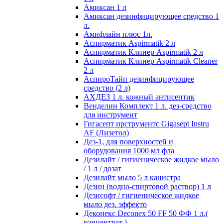
Амиксан 1 л
Амиксан дезинфицирующее средство 1
л.
Амифлайн плюс 1л.
Аспирматик Aspirmatik 2 л
Аспирматик Клинер Aspirmatik 2 л
Аспирматик Клинер Aspirmatik Cleaner
2 л
АспироТайп дезинфицирующее
средство (2 л)
АХДЕЗ 1 л. кожный антисептик
Венделин Комплект 1 л. дез-средство
для инструмент
Гигасепт ирструментс Gigasept Instru
AF (Лизетол)
Дез-1, для поверхностей и
оборудования 1000 мл фла
Дезилайт / гигиеническое жидкое мыло
/ 1 л / дозат
Дезилайт мыло 5 л канистра
Дезин (водно-спиртовой раствор) 1 л
Дезисофт / гигиеническое жидкое
мыло дез. эффекто
Деконекс Deconex 50 FF 50 ФФ 1 л.(
концентрат )