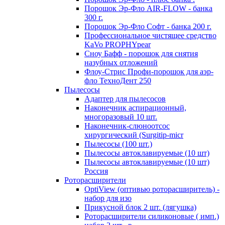
Порошок Эр-Фло AIR-FLOW - банка
300 г.
Порошок Эр-Фло Софт - банка 200 г.
Профессиональное чистящее средство
KaVo PROPHYpear
Сноу Бафф - порошок для снятия
назубных отложений
Флоу-Стрис Профи-порошок для аэр-
фло ТехноДент 250
Пылесосы
Адаптер для пылесосов
Наконечник аспирационный,
многоразовый 10 шт.
Наконечник-слюноотсос
хирургический (Surgitip-micr
Пылесосы (100 шт.)
Пылесосы автоклавируемые (10 шт)
Пылесосы автоклавируемые (10 шт)
Россия
Роторасширители
OptiView (оптивью роторасширитель) -
набор для изо
Прикусной блок 2 шт. (лягушка)
Роторасширители силиконовые ( имп.)