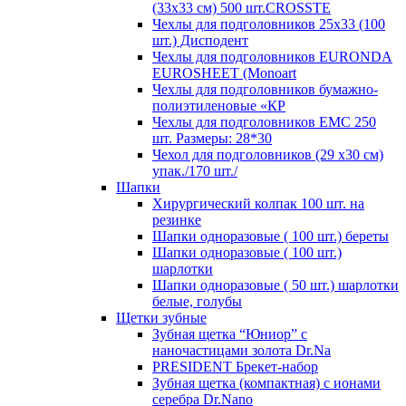
(33х33 см) 500 шт.CROSSTE
Чехлы для подголовников 25х33 (100
шт.) Дисподент
Чехлы для подголовников EURONDA
EUROSHEET (Monoart
Чехлы для подголовников бумажно-
полиэтиленовые «КР
Чехлы для подголовников ЕМС 250
шт. Размеры: 28*30
Чехол для подголовников (29 х30 см)
упак./170 шт./
Шапки
Хирургический колпак 100 шт. на
резинке
Шапки одноразовые ( 100 шт.) береты
Шапки одноразовые ( 100 шт.)
шарлотки
Шапки одноразовые ( 50 шт.) шарлотки
белые, голубы
Щетки зубные
Зубная щетка “Юниор” с
наночастицами золота Dr.Na
PRESIDENT Брекет-набор
Зубная щетка (компактная) с ионами
серебра Dr.Nano