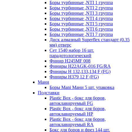
Боры турбинные ,NTI 1 группа
Боры турбинные ,NTI 2 группа
Боры турбинные ,NTI 3 группа
Боры турбинные ,NTI 4 группа
Боры турбинные ,NTI 5 группа
Боры турбинные ,NTI 6 группа
Боры турбинные ,NTI 7 группа
Диск алмазный Superflex стандарт (0.35
мм) отверс
Сет 1540 набор 16 шт.
парадотологический
Финир H245MF 008
Финиры H22AGK-016 FG/RA
Финиры Н 132,133,134 F (FG)
Финиры Н379 12 F (FG)
Мани
Боры Mani Мани 5 шт. упаковка
Подставки
Plastic Box - бокс для боров,
автоклавируемый FG
Plastic Box - бокс для боров,
автоклавируемый HP
Plastic Box - бокс для боров,
автоклавируемый RA
Бокс для боров и фрез 144 шт.