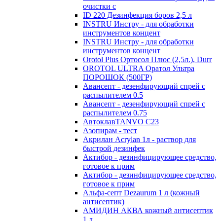
очистки с
ID 220 Дезинфекция боров 2,5 л
INSTRU Инстру - для обработки
инструментов концент
INSTRU Инстру - для обработки
инструментов концент
Orotol Plus Ортосол Плюс (2,5л.), Durr
OROTOL ULTRA Оратол Ультра
ПОРОШОК (500ГР)
Авансепт - дезенфирующий спрей с
распылителем 0.5
Авансепт - дезенфирующий спрей с
распылителем 0.75
АвтоклавTANVO С23
Азопирам - тест
Акрилан Acrylan 1л - раствор для
быстрой дезинфек
Актибор - дезинфицирующее средство,
готовое к прим
Актибор - дезинфицирующее средство,
готовое к прим
Альфа-септ Dezaurum 1 л (кожный
антисептик)
АМИДИН АКВА кожный антисептик
1 л