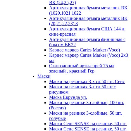
ВК (24,25,27)
Артикуляционная бумага металлик ВК
(1020,1021,1022
Артикуляционная бумага металлик ВК
(20,21,22,23) 8
Артикуляционная бумага США 144 л.
сине-красная
Артикуляционная бумага финишная с
боксом ВК22
Кариес маркер Caries Marker (Voco)
Кариес маркер Caries Marker (Voco) 2х3
мл
Оклюзионный арти-спрей 75 мл
зеленый , красный Гер
Маски
Маски на резинках 3-х сл.50 шт. Сенс
Маски на резинках 3-х сл.50 шт.с
рисунком
Маска Еврунда уп.
Маски на резинке 3-слойные, 100 шт.
(Россия)
Маски на резинке 3-слойные, 50 шт.
голубые
Маски Сенс SENSE на резинке, 50 шт.
Маски Сенс SENSE на резинке, 50 шт.