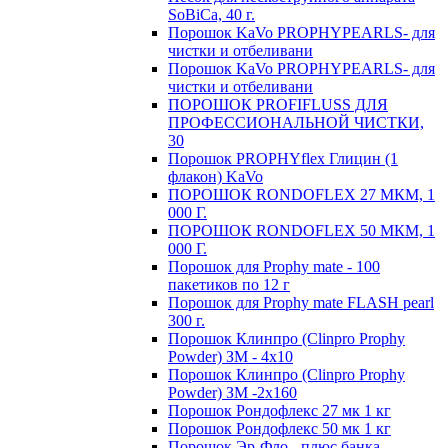
SoBiCa, 40 г.
Порошок KaVo PROPHYPEARLS- для
чистки и отбеливани
Порошок KaVo PROPHYPEARLS- для
чистки и отбеливани
ПОРОШОК PROFIFLUSS ДЛЯ
ПРОФЕССИОНАЛЬНОЙ ЧИСТКИ,
30
Порошок PROPHYflex Глицин (1
флакон) KaVo
ПОРОШОК RONDOFLEX 27 МКМ, 1
000 Г.
ПОРОШОК RONDOFLEX 50 МКМ, 1
000 Г.
Порошок для Proрhy mate - 100
пакетиков по 12 г
Порошок для Proрhy mate FLASH pearl
300 г.
Порошок Клинпро (Clinpro Prophy
Powder) ЗМ - 4х10
Порошок Клинпро (Clinpro Prophy
Powder) ЗМ -2х160
Порошок Рондофлекс 27 мк 1 кг
Порошок Рондофлекс 50 мк 1 кг
Порошок Эр-Фло - плюс банка .