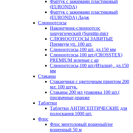
Фартук с зажимами пластиковый
(EURONDA)
Фартук с зажимами пластиковый
(EURONDA) Ладж
Слюноотсосы
Наконечник-слюноотсос
хирургический (Surgitip-micr
СЛЮНООТСОСЫ ЗАВИТЫЕ
Премиум уп. 100 шт.
Слюноотсосы,100 шт. дл.150 мм
Слюноотсосы,100 шт.(CROSSTEX)
PREMIUM зеленые с ар
Слюноотсосы,100 шт.(Италия) . дл.150
мм
Стаканы
Стаканчики с цветочным принтом 200
мл: 100 штук.
Стаканы 200 мл упаковка 100 шт.(
прозрачные,оранже
Таблетки
Таблетки АНТИСЕПТИЧЕСКИЕ для
полоскания 1000 шт.
Флос
Флос ментоловый вощеный/не
вощенный 50 м