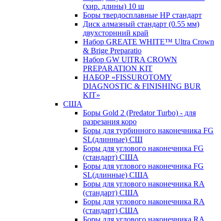
(хир. длины) 10 ш
Боры твердосплавные НР стандарт
Диск алмазный стандарт (0.55 мм)
двухсторнний край
Набор GREATE WHITE™ Ultra Crown
& Brige Preparatio
Набор GW UlTRA CROWN
PREPARATION KIT
НАБОР «FISSUROTOMY
DIAGNOSTIC & FINISHING BUR
KIT»
США
Боры Gold 2 (Predator Turbo) - для
разрезания коро
Боры для турбинного наконечника FG
SL(длинные) CШ
Боры для углового наконечника FG
(стандарт) США
Боры для углового наконечника FG
SL(длинные) CША
Боры для углового наконечника RA
(стандарт) США
Боры для углового наконечника RA
(стандарт) США
Боры для углового наконечника RA