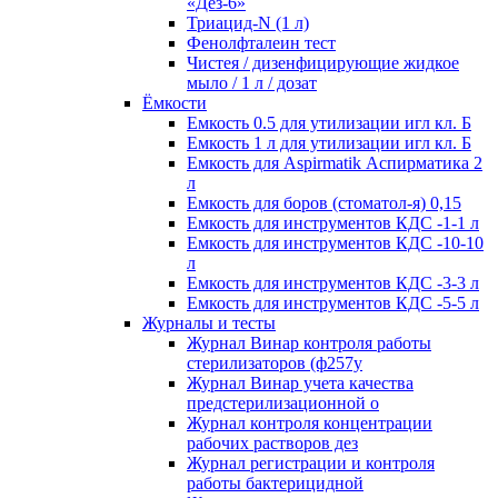
«Дез-6»
Триацид-N (1 л)
Фенолфталеин тест
Чистея / дизенфицирующие жидкое
мыло / 1 л / дозат
Ёмкости
Емкость 0.5 для утилизации игл кл. Б
Емкость 1 л для утилизации игл кл. Б
Емкость для Aspirmatik Аспирматика 2
л
Емкость для боров (стоматол-я) 0,15
Емкость для инструментов КДС -1-1 л
Емкость для инструментов КДС -10-10
л
Емкость для инструментов КДС -3-3 л
Емкость для инструментов КДС -5-5 л
Журналы и тесты
Журнал Винар контроля работы
стерилизаторов (ф257у
Журнал Винар учета качества
предстерилизационной о
Журнал контроля концентрации
рабочих растворов дез
Журнал регистрации и контроля
работы бактерицидной