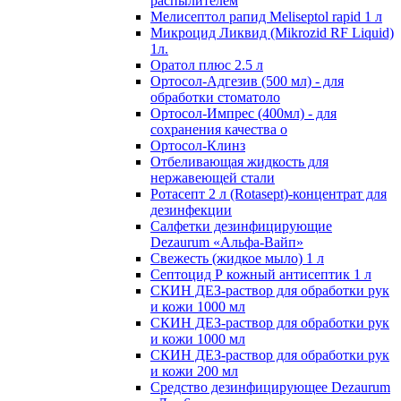
распылителем
Мелисептол рапид Meliseptol rapid 1 л
Микроцид Ликвид (Mikrozid RF Liquid)
1л.
Оратол плюс 2.5 л
Ортосол-Адгезив (500 мл) - для
обработки стоматоло
Ортосол-Импрес (400мл) - для
сохранения качества о
Ортосол-Клинз
Отбеливающая жидкость для
нержавеющей стали
Ротасепт 2 л (Rotasept)-концентрат для
дезинфекции
Салфетки дезинфицирующие
Dezaurum «Альфа-Вайп»
Свежесть (жидкое мыло) 1 л
Септоцид Р кожный антисептик 1 л
СКИН ДЕЗ-раствор для обработки рук
и кожи 1000 мл
СКИН ДЕЗ-раствор для обработки рук
и кожи 1000 мл
СКИН ДЕЗ-раствор для обработки рук
и кожи 200 мл
Средство дезинфицирующее Dezaurum