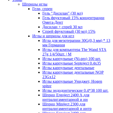
Шприцы иглы
Гели, спреи
Гель "Дисилан" (30 мл)
Гель фруктовый 15% концентрации
Омега-Дент
Дисилан + спрей 30 мл
Спрей фруктовый (30 мл) 15%
Иглы и шприцы для игл
Игла для мезотерапии 30G(0,3 мм) * 13
мм Германия
Иглы для компьютера The Wand STA
27g 1/4/50шт. | M
Иглы карпульные (Ni-pro) 100 шт.
Иглы карпульные Septoject 0.4х35
Иглы карпульные дентальные
Иглы карпульные дентальные NOP
23Gх12
Иглы карпульные Униджет, Hogen
spitze
Иглы эндодонтические 0.4*38 100 шт.
Шприц Ergoject 2400 A,для
интралигаментарной и ин
Шприц Miniject 2300,для
интралигаментарной и интр