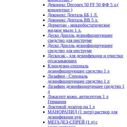
Деконекс Deconex 50 FF 50 ФФ 5 л.(
концентрат )
Деконекс Денталь ББ 1 Л.
Деконекс Денталь ВВ 5 л.
Дермотан - микробостатическое
жидкое мыло 1 л.
Деско Дрилль дезинфицирующее
средство для инструме
Деско Дрилль дезинфицирующее
средство для инструме
Дескосак - для дезинфекции и очистки
отсасывающих
Клиндезин-специаль
дезинфицирующее средство 1 л
Лизафин - Специаль
дезинфицирующее средство 1 л
Лизафин дезинфицирующее средство 1
л
Локасепт кожн. антисептик 1 л
Германия
Локтевой дозатор на 1 л
МАНОРАПИД (1 литр) раствор для
дезинфекции рук
МЕГАДЕЗ-СПРЕЙ (1 л) с