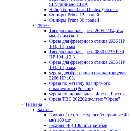
SL(длинные) CША
Набор боров 3 шт. Dentex Дентекс
Финиры Prima 12 граней
Финиры Prima 30 граней
Фрезы
Твердосплавная фреза 26 HP 104, d 4
мм, форма кон
Фреза для фрезерного станка 2936 HP
103, d 1,5 мм
Твердосплавная фреза 0830.023HP 30
HP 104, d 2,3
Фреза для фрезерного станка 2936 HP
103, d 1,5 мм,
Фреза для фрезерного станка торцевая
3266 HP 103,
Фреза по металлу для прямого
наконечника (Россия)
Фреза полировальная "Фреза" Россия
Фреза ТВС 202202 желтые "Фреза"
Гигиена
Бахилы
Бахилы ( п/э, текстур особо прочные 40
мк) 100 шт.
Бахилы (40) 100 шт. цветные
Бахилы ламинированные-спанбонд