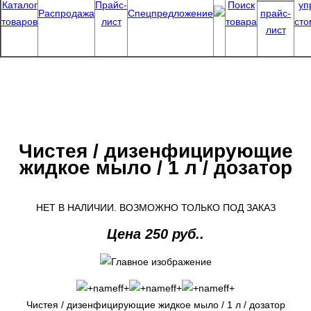
Каталог
Прайс-
Поиск
уп
Распродажа
Спецпредложение
прайс-
товаров
лист
товара
сто
лист
Чистея / дизенфицирующие
жидкое мыло / 1 л / дозатор
НЕТ В НАЛИЧИИ. ВОЗМОЖНО ТОЛЬКО ПОД ЗАКАЗ
Цена 250 руб..
Чистея / дизенфицирующие жидкое мыло / 1 л / дозатор