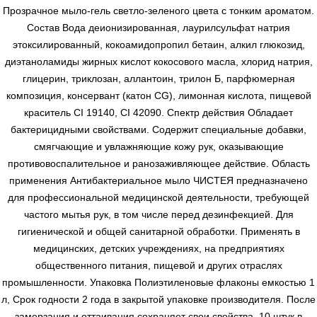
Прозрачное мыло-гель светло-зеленого цвета с тонким ароматом.
Состав Вода деионизированная, лаурилсульфат натрия
этоксилированный, кокоамидопропил бетаин, алкил глюкозид,
диэтаноламиды жирных кислот кокосового масла, хлорид натрия,
глицерин, триклозан, аллантоин, трилон Б, парфюмерная
композиция, консервант (катон CG), лимонная кислота, пищевой
краситель СI 19140, CI 42090. Спектр действия Обладает
бактерицидными свойствами. Содержит специальные добавки,
смягчающие и увлажняющие кожу рук, оказывающие
противовоспалительное и ранозаживляющее действие. Область
применения Антибактериальное мыло ЧИСТЕЯ предназначено
для профессиональной медицинской деятельности, требующей
частого мытья рук, в том числе перед дезинфекцией. Для
гигиенической и общей санитарной обработки. Применять в
медицинских, детских учреждениях, на предприятиях
общественного питания, пищевой и других отраслях
промышленности. Упаковка Полиэтиленовые флаконы емкостью 1
л, Срок годности 2 года в закрытой упаковке производителя. После
замерзания и оттаивания сохраняет свои свойства. 10 штук в