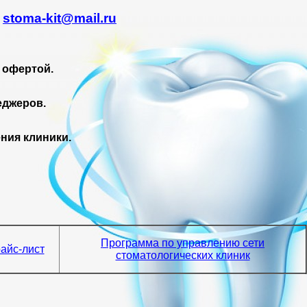
.
stoma-kit@mail.ru
 офертой.
еджеров.
ния клиники.
Программа по управлению сети
айс-лист
стоматологических клиник