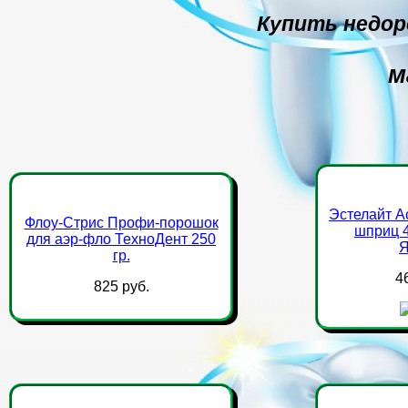
Купить недоро
м
Эстелайт А
Флоу-Стрис Профи-порошок
шприц 4
для аэр-фло ТехноДент 250
Я
гр.
4
825 руб.