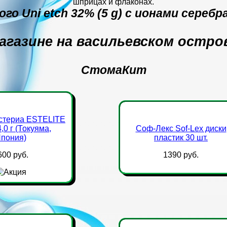
шприцах и флаконах.
го Uni etch 32% (5 g) с ионами сереб
агазине на васильевском остро
СтомаКит
стериа ESTELITE
,0 г (Токуяма,
Соф-Лекс Sof-Lex диски
пония)
пластик 30 шт.
600 руб.
1390 руб.