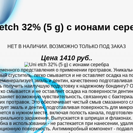
 etch 32% (5 g) с ионами сер
НЕТ В НАЛИЧИИ. ВОЗМОЖНО ТОЛЬКО ПОД ЗАКАЗ
Цена 1410 руб..
еменного представления о применении протравок. Уникаль
 сгуститель, легко смывается и не оставляет осадка на по
еминерализует эмаль и дентин, качественно подготавливая
сь получить наилучшую подготовку к надежному бондингу
ко смывается и не оставляет осадка на поверхности дентин
аняет возможную чувствительность, связанную с бактериа
их протравок. Это обеспечивает чистый смыв смазанного с
ует эмаль и дентин, подготавливая поверхность для микр
нется в нужном месте, включая полость канала, подготовл
ериального заражения. Выпускается в шприцах и флаконах
в использовании - не растекается при нанесении, удаляе
нционную поверхность. Антимикробный компонент - подавля