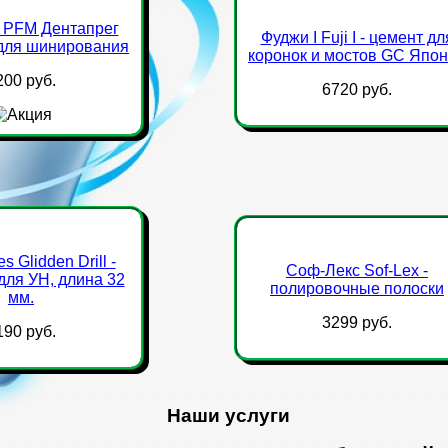
 PFM Дентапрег
Фуджи I Fuji I - цемент дл
для шинирования
коронок и мостов GC Япо
200 руб.
6720 руб.
s Glidden Drill -
Соф-Лекс Sof-Lex -
для УН, длина 32
полировочные полоски
мм.
3299 руб.
190 руб.
Наши услуги