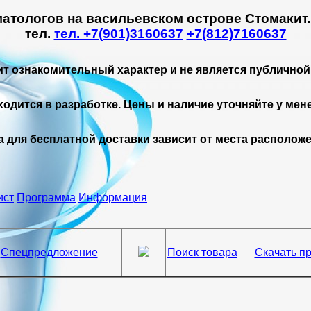
матологов на васильевском острове Стомакит
тел.
тел. +7(901)3160637
+7(812)7160637
ит ознакомительный характер и не является публичной
ходится в разработке. Цены и наличие уточняйте у мен
а для бесплатной доставки зависит от места расположе
ист
Программа
Информация
Спецпредложение
Поиск товара
Скачать пр