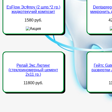
EsFlow ЭсФлоу (2 шпр.*2 гр.)
Dentapreg
жидкотекучий композит
микронить 
1580 руб.
4
Релай Экс Лютинг
Гейтс Gate
(стеклоиномерный цемент
развертки 
2х11 гр.)
11800 руб.
1