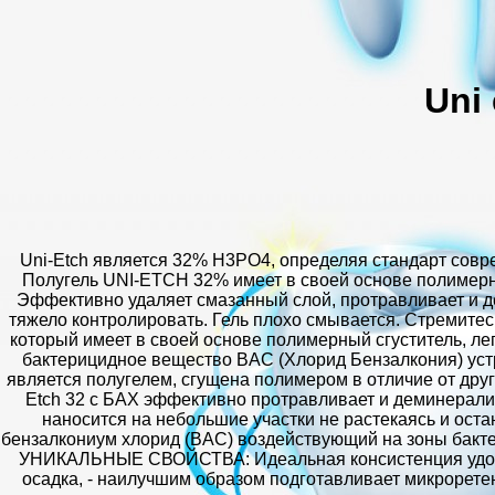
Uni
Uni-Etch является 32% H3PO4, определяя стандарт совр
Полугель UNI-ETCH 32% имеет в своей основе полимерный
Эффективно удаляет смазанный слой, протравливает и д
тяжело контролировать. Гель плохо смывается. Стремите
который имеет в своей основе полимерный сгуститель, лег
бактерицидное вещество BAC (Хлорид Бензалкония) устр
является полугелем, сгущена полимером в отличие от друг
Etch 32 с БАХ эффективно протравливает и деминерализ
наносится на небольшие участки не растекаясь и оста
бензалкониум хлорид (BAС) воздействующий на зоны бакт
УНИКАЛЬНЫЕ СВОЙСТВА: Идеальная консистенция удобна 
осадка, - наилучшим образом подготавливает микрорете