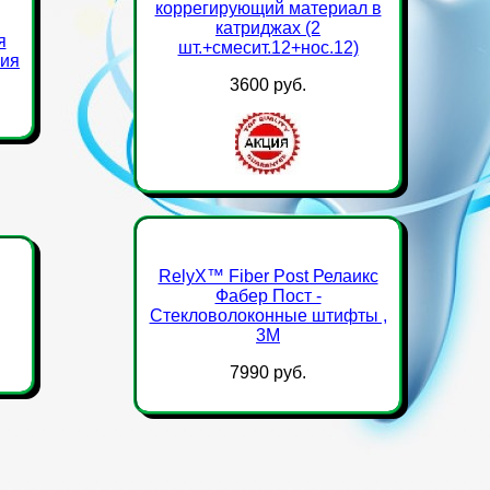
коррегирующий материал в
катриджах (2
я
шт.+смесит.12+нос.12)
ния
3600 руб.
RelyX™ Fiber Post Релаикс
Фабер Пост -
Стекловолоконные штифты ,
3М
7990 руб.