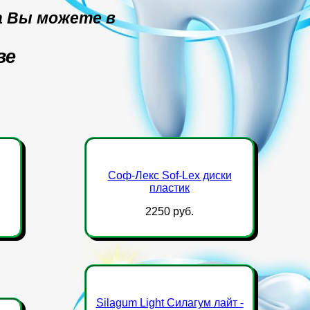
ра Вы можете в
ве
Соф-Лекс Sof-Lex диски
пластик
2250 руб.
Silagum Light Силагум лайт -