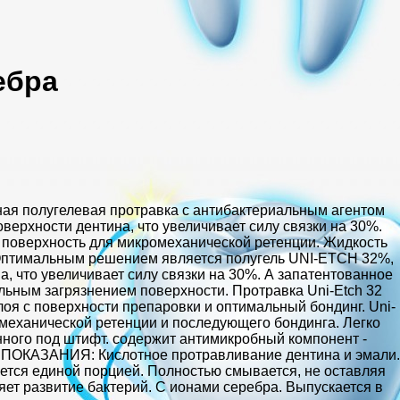
ебра
ная полугелевая протравка с антибактериальным агентом
верхности дентина, что увеличивает силу связки на 30%.
 поверхность для микромеханической ретенции. Жидкость
? Оптимальным решением является полугель UNI-ETCH 32%,
а, что увеличивает силу связки на 30%. А запатентованное
льным загрязнением поверхности. Протравка Uni-Etch 32
лоя с поверхности препаровки и оптимальный бондинг. Uni-
омеханической ретенции и последующего бондинга. Легко
енного под штифт. содержит антимикробный компонент -
. ПОКАЗАНИЯ: Кислотное протравливание дентина и эмали.
тся единой порцией. Полностью смывается, не оставляя
ет развитие бактерий. С ионами серебра. Выпускается в