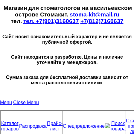
Магазин для стоматологов на васильевском
острове Стомакит.
stoma-kit@mail.ru
тел.
тел. +7(901)3160637
+7(812)7160637
Сайт носит ознакомительный характер и не является
публичной офертой.
Сайт находится в разработке. Цены и наличие
уточняйте у менеджеров.
Сумма заказа для бесплатной доставки зависит от
места расположения клиники.
Menu
Close Menu
Ска
Каталог
Прайс-
Поиск
Распродажа
Спецпредложение
пр
товаров
лист
товара
л