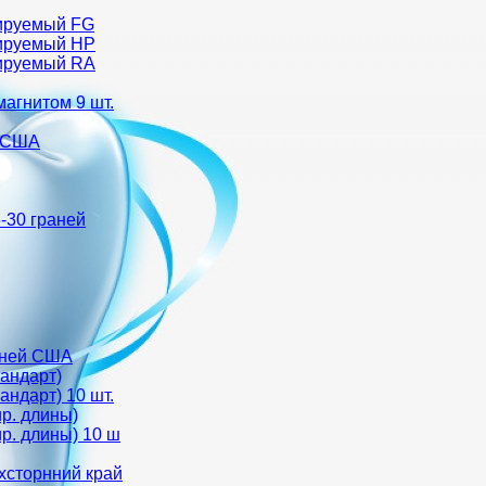
авируемый FG
авируемый HP
авируемый RA
магнитом 9 шт.
) США
-30 граней
аней США
тандарт)
андарт) 10 шт.
р. длины)
р. длины) 10 ш
ухсторнний край