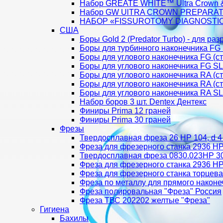
Набор GREATE WHITE™ Ultra Crown & 
Набор GW UlTRA CROWN PREPARAT
НАБОР «FISSUROTOMY DIAGNOSTIC 
США
Боры Gold 2 (Predator Turbo) - для ра
Боры для турбинного наконечника FG
Боры для углового наконечника FG (
Боры для углового наконечника FG S
Боры для углового наконечника RA (
Боры для углового наконечника RA (
Боры для углового наконечника RA S
Набор боров 3 шт. Dentex Дентекс
Финиры Prima 12 граней
Финиры Prima 30 граней
Фрезы
Твердосплавная фреза 26 HP 104, d 4
Фреза для фрезерного станка 2936 HP 
Твердосплавная фреза 0830.023HP 30 
Фреза для фрезерного станка 2936 HP 
Фреза для фрезерного станка торцева
Фреза по металлу для прямого наконе
Фреза полировальная "Фреза" Россия
Фреза ТВС 202202 желтые "Фреза"
Гигиена
Бахилы