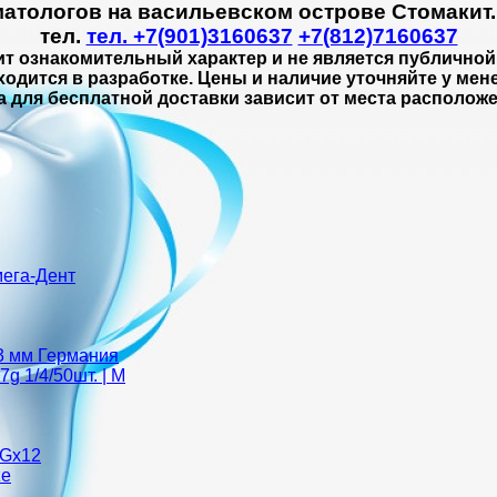
матологов на васильевском острове Стомакит
тел.
тел. +7(901)3160637
+7(812)7160637
ит ознакомительный характер и не является публичной
ходится в разработке. Цены и наличие уточняйте у мен
а для бесплатной доставки зависит от места расположе
мега-Дент
13 мм Германия
g 1/4/50шт. | M
3Gх12
ze