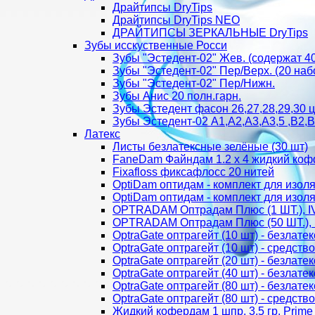
Драйтипсы DryTips
Драйтипсы DryTips NEO
ДРАЙТИПСЫ ЗЕРКАЛЬНЫЕ DryTips
Зубы исскуственные Росси
Зубы "Эстедент-02" Жев. (содержат 4
Зубы "Эстедент-02" Пер/Верх. (20 наб
Зубы "Эстедент-02" Пер/Нижн.
Зубы Анис 20 полн.гарн.
Зубы Эстедент фасон 26,27,28,29,30 цв
Зубы Эстедент-02 А1,А2,А3,А3,5 ,В2,В
Латекс
Листы безлатексные зелёные (30 шт)
FaneDam Файндам 1.2 х 4 жидкий ко
Fixafloss фиксафлосс 20 нитей
OptiDam оптидам - комплект для изоля
OptiDam оптидам - комплект для изоля
OPTRADAM Оптрадам Плюс (1 ШТ.), 
OPTRADAM Оптрадам Плюс (50 ШТ.),
OptraGate оптрагейт (10 шт) - безлате
OptraGate оптрагейт (10 шт) - средств
OptraGate оптрагейт (20 шт) - безлате
OptraGate оптрагейт (40 шт) - безлате
OptraGate оптрагейт (80 шт) - безлате
OptraGate оптрагейт (80 шт) - средств
Жидкий кофердам 1 шпр. 3,5 гр. Prime