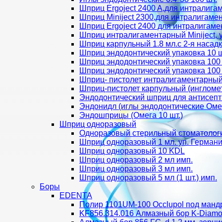
Шприц Ergoject 2400 A,для интралига
Шприц Miniject 2300,для интралигаме
Шприц Ergoject 2400 для интралигаме
Шприц интралигаментарный Miniject, 
Шприц карпульный 1.8 мл.с 2-я насад
Шприц эндодонтический упаковка 10 ш
Шприц эндодонтический упаковка 100
Шприц эндодонтический упаковка 100 
Шприц- пистолет интралигаментарный
Шприц-пистолет карпульный (ингломе
Эндодонтический шприц для антисепт
Эндонидл (иглы эндодонтические Омег
Эндошприцы (Омега 10 шт.)
Шприц одноразовый
Одноразовый стерильный стоматолог
Шприц одноразовый 1 мл. уп. Герман
Шприц одноразовый 10 KDL
Шприц одноразовый 2 мл имп.
Шприц одноразовый 3 мл имп.
Шприц одноразовый 5 мл (1 шт.) имп.
Боры
EDENTA
Полир 1101UM-100 Occlupol под манд
KF856.314.016 Алмазный бор K-Diamon