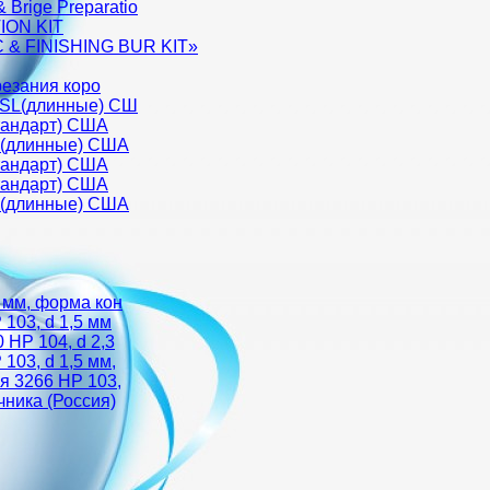
Brige Preparatio
ION KIT
& FINISHING BUR KIT»
зрезания коро
 SL(длинные) CШ
стандарт) США
L(длинные) CША
стандарт) США
стандарт) США
L(длинные) CША
 мм, форма кон
103, d 1,5 мм
HP 104, d 2,3
103, d 1,5 мм,
я 3266 HP 103,
чника (Россия)