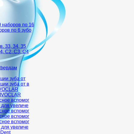
0 наборов по 16
оров по 6 зубо
. 33, 34, 35
4, С2, С3, С4
ффердам
ции зуба от
ции зуба от в
IVOCLAR
 IVOCLAR
ксное вспомог
о для увеличе
ксное вспомог
ксное вспомог
ксное вспомог
о для увеличе
 Dent