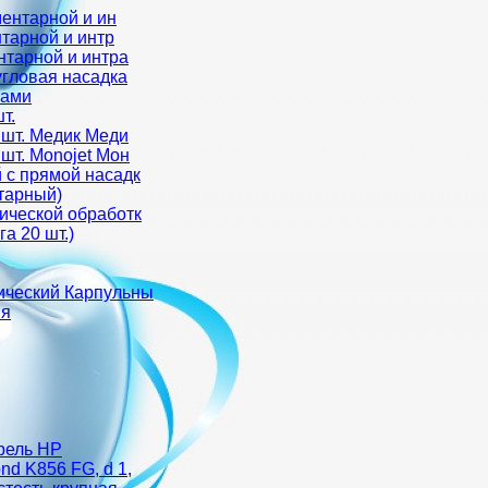
ментарной и ин
нтарной и интр
нтарной и интра
угловая насадка
ками
т.
 шт. Медик Меди
шт. Monojet Мон
 с прямой насадк
тарный)
ической обработк
а 20 шт.)
ический Карпульны
ия
рель HP
d K856 FG, d 1,