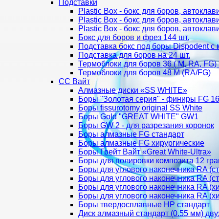
Подставки
Plastic Box - бокс для боров, автокл
Plastic Box - бокс для боров, автокл
Plastic Box - бокс для боров, автокл
Бокс для боров и фрез 144 шт.
Подставка бокс под боры Dispodent с 
Подставка для боров на 24 шт.
Термоблоки для боров 36 ( М, RA, FG
Термоблоки для боров 48 М (RA/FG)
СС Вайт
Алмазные диски «SS WHITE»
Боры "Золотая серия" - финиры FG 16
Боры fissurotomy original SS White
Боры Gold "GREAT WHITE" GW1
Боры GW 2 - для разрезания коронок
Боры алмазные FG стандарт
Боры алмазные FG хирургические
Боры Грейт Вайт «Great White-Ultra»
Боры для полировки композита 12 гр
Боры для углового наконечника RA (с
Боры для углового наконечника RA (ст
Боры для углового наконечника RA (хи
Боры для углового наконечника RA (хи
Боры твердосплавные НР стандарт
Диск алмазный стандарт (0.55 мм) дв