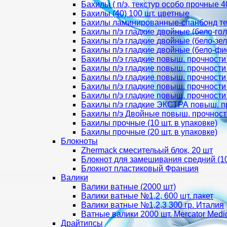
Бахилы ( п/э, текстур особо прочные 40
Бахилы (40) 100 шт. цветные
Бахилы ламинированные-спанбонд тек
Бахилы п/э гладкие двойные (бело-гол
Бахилы п/э гладкие двойные (бело-зел
Бахилы п/э гладкие двойные (бело-фи
Бахилы п/э гладкие повыш. прочности
Бахилы п/э гладкие повыш. прочности
Бахилы п/э гладкие повыш. прочности
Бахилы п/э гладкие повыш. прочности
Бахилы п/э гладкие повыш. прочности
Бахилы п/э гладкие ЭКСТРА повыш. п
Бахилы п/э Двойные повыш. прочност
Бахилы прочные (10 шт. в упаковке)
Бахилы прочные (20 шт. в упаковке)
Блокноты
Zhermack смесительый блок, 20 шт
Блокнот для замешивания средний (1
Блокнот пластиковый Франция
Валики
Валики ватные (2000 шт)
Валики ватные №1,2, 600 шт. пакет
Валики ватные №1,2,3 300 гр. Италия
Ватные валики 2000 шт. Mercator Medi
Драйтипсы