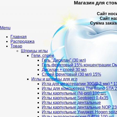
Магазин для сто
Сайт нос
Сайт на
Сумма заказ
Menu
Главная
Распродажа
Товар
Шприцы иглы
Гели, спреи
Гель "Дисилан" (30 мл)
Гель фруктовый 15% концентрации О
Дисилан + спрей 30 мл
Спрей фруктовый (30 мл) 15%
Иглы и шприцы для игл
Игла для мезотерапии 30G(0,3 мм) * 
Иглы для компьютера The Wand STA 27
Иглы карпульные (Ni-pro) 100 шт.
Иглы карпульные Septoject 0.4х35
Иглы карпульные дентальные
Иглы карпульные дентальные NOP 2
Иглы карпульные Униджет, Hogen spit
Иглы эндодонтические 0.4*38 100 шт.