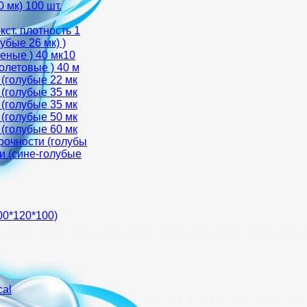
 мк) 100 шт.
ст. плотность 1
убые 26 мк) )
еные ) 40 мк10
олетовые ) 40 м
 (голубые 22 мк
 (голубые 35 мк
 (голубые 35 мк
 (голубые 50 мк
 (голубые 60 мк
рочности (голубы
и (сине-голубые
00*120*100)
cal