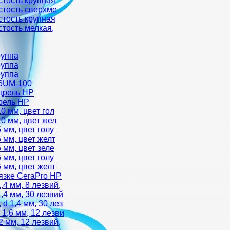
стость крупная
стость сверхме
стость крупная
стость мелкая,
руппа
руппа
руппа
06UM-100
дрель HP
рель HP
0 мм, цвет гол
0 мм, цвет жел
 мм, цвет голу
 мм, цвет желт
 мм, цвет зеле
 мм, цвет голу
 мм, цвет желт
язке CeraPro HP
4 мм, 8 лезвий,
4 мм, 30 лезвий
 1,4 мм, 30 лез
1,6 мм, 12 лезви
 мм, 12 лезвий,