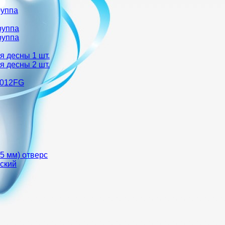
руппа
руппа
руппа
я десны 1 шт.
я десны 2 шт.
-012FG
35 мм) отверс
еский