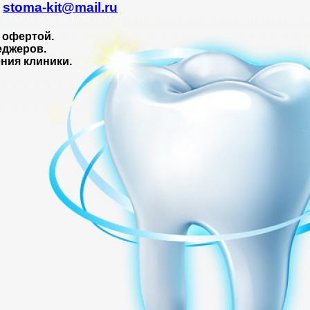
.
stoma-kit@mail.ru
 офертой.
еджеров.
ния клиники.