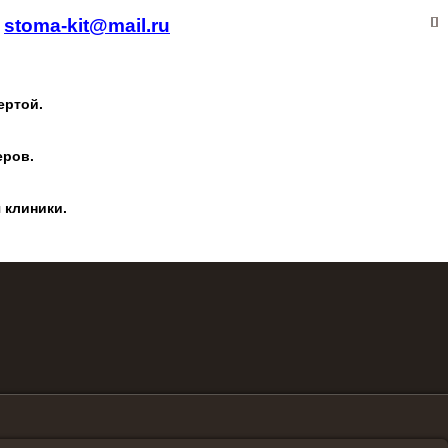
.
stoma-kit@mail.ru
ертой.
еров.
 клиники.