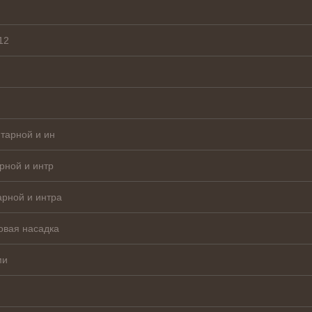
12
тарной и ин
рной и интр
арной и интра
овая насадка
ми