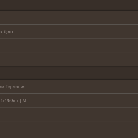
а-Дент
 мм Германия
/4/50шт. | M