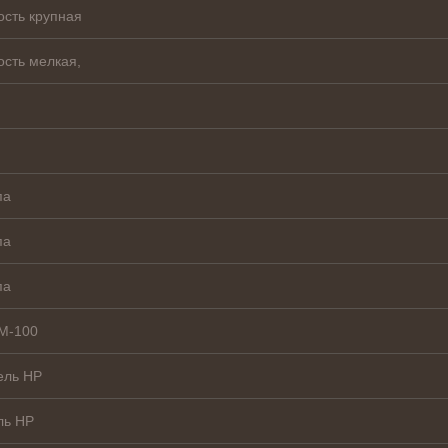
ость крупная
ость мелкая,
па
па
па
UM-100
ель HP
ль HP