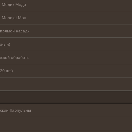
. Медик Меди
. Monojet Мон
 прямой насадк
рный)
еской обработк
20 шт.)
ский Карпульны