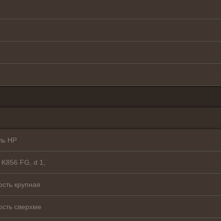
ль HP
K856 FG, d 1,
ость крупная
ость сверхме