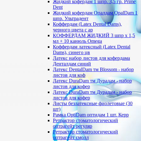
Жидкий кофердам 1 шпр. 3,5 гр. Prime
Dent
Жидкий кофердам Опалдам OpalDam 1
шпр. Ультрадент
Коффердам (Latex Dental Dams),
черного цвета с ар
КОФФЕРДАМ ЖИДКИЙ 3 шпр х 1,5
мл + 10 канюль Omega
Коффердам латексный (Latex Dental
Dams), синего цв
Латекс набор листов для кофердама
Денталдам синий
Латекс DentalDam тм Blossom - набор
листов для коф
Латекс DuraDam тм Дурадам - набор
листов для кофер
Латекс DuraDam тм Дурадам - набор
листов для кофер
Листы безлатексные фиолетовые (30
шт)
Рамка OptiDam оптидам 1 шт. Керр
Ретрактор стоматологический
оптрагейт регуляр
Ретрактор стоматологический
оптрагейт смолл