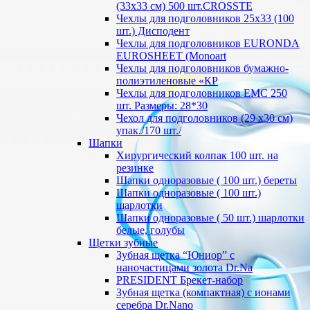
(33х33 см) 500 шт.CROSSTE
Чехлы для подголовников 25х33 (100
шт.) Дисподент
Чехлы для подголовников EURONDA
EUROSHEET (Monoart
Чехлы для подголовников бумажно-
полиэтиленовые «КР
Чехлы для подголовников ЕМС 250
шт. Размеры: 28*30
Чехол для подголовников (29 х30 см)
упак./170 шт./
Шапки
Хирургический колпак 100 шт. на
резинке
Шапки одноразовые ( 100 шт.) береты
Шапки одноразовые ( 100 шт.)
шарлотки
Шапки одноразовые ( 50 шт.) шарлотки
белые, голубы
Щетки зубные
Зубная щетка “Юниор” с
наночастицами золота Dr.Na
PRESIDENT Брекет-набор
Зубная щетка (компактная) с ионами
серебра Dr.Nano