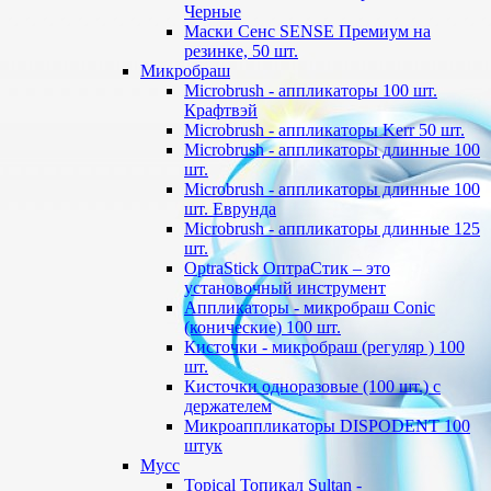
Черные
Маски Сенс SENSE Премиум на
резинке, 50 шт.
Микробраш
Microbrush - аппликаторы 100 шт.
Крафтвэй
Microbrush - аппликаторы Kerr 50 шт.
Microbrush - аппликаторы длинные 100
шт.
Microbrush - аппликаторы длинные 100
шт. Еврунда
Microbrush - аппликаторы длинные 125
шт.
OptraStick ОптраСтик – это
установочный инструмент
Аппликаторы - микробраш Conic
(конические) 100 шт.
Кисточки - микробраш (регуляр ) 100
шт.
Кисточки одноразовые (100 шт.) с
держателем
Микроаппликаторы DISPODENT 100
штук
Мусс
Topical Топикал Sultan -