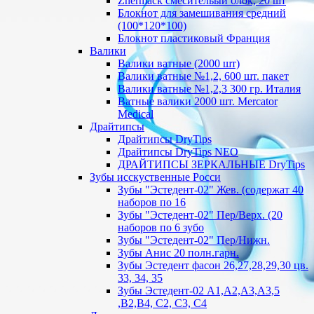
Zhermack смесительый блок, 20 шт
Блокнот для замешивания средний
(100*120*100)
Блокнот пластиковый Франция
Валики
Валики ватные (2000 шт)
Валики ватные №1,2, 600 шт. пакет
Валики ватные №1,2,3 300 гр. Италия
Ватные валики 2000 шт. Mercator
Medical
Драйтипсы
Драйтипсы DryTips
Драйтипсы DryTips NEO
ДРАЙТИПСЫ ЗЕРКАЛЬНЫЕ DryTips
Зубы исскуственные Росси
Зубы "Эстедент-02" Жев. (содержат 40
наборов по 16
Зубы "Эстедент-02" Пер/Верх. (20
наборов по 6 зубо
Зубы "Эстедент-02" Пер/Нижн.
Зубы Анис 20 полн.гарн.
Зубы Эстедент фасон 26,27,28,29,30 цв.
33, 34, 35
Зубы Эстедент-02 А1,А2,А3,А3,5
,В2,В4, С2, С3, С4