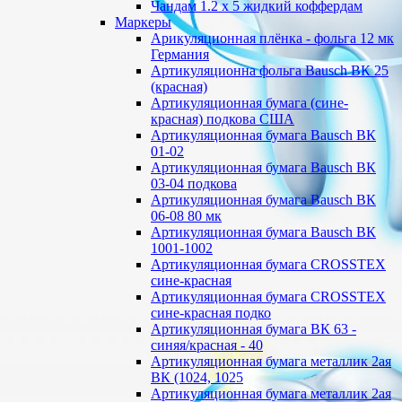
Чандам 1.2 х 5 жидкий коффердам
Маркеры
Арикуляционная плёнка - фольга 12 мк
Германия
Артикуляционна фольга Bausch ВК 25
(красная)
Артикуляционная бумага (сине-
красная) подкова США
Артикуляционная бумага Bausch ВК
01-02
Артикуляционная бумага Bausch ВК
03-04 подкова
Артикуляционная бумага Bausch ВК
06-08 80 мк
Артикуляционная бумага Bausch ВК
1001-1002
Артикуляционная бумага CROSSTEX
сине-красная
Артикуляционная бумага CROSSTEX
сине-красная подко
Артикуляционная бумага ВК 63 -
синяя/красная - 40
Артикуляционная бумага металлик 2ая
ВК (1024, 1025
Артикуляционная бумага металлик 2ая