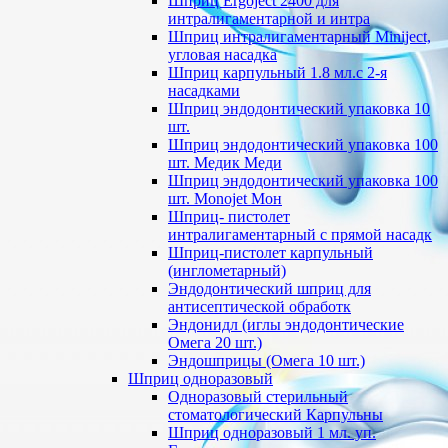
Шприц Ergoject 2400 для
интралигаментарной и интра
Шприц интралигаментарный Miniject,
угловая насадка
Шприц карпульный 1.8 мл.с 2-я
насадками
Шприц эндодонтический упаковка 10
шт.
Шприц эндодонтический упаковка 100
шт. Медик Меди
Шприц эндодонтический упаковка 100
шт. Monojet Мон
Шприц- пистолет
интралигаментарный с прямой насадк
Шприц-пистолет карпульный
(инглометарный)
Эндодонтический шприц для
антисептической обработк
Эндонидл (иглы эндодонтические
Омега 20 шт.)
Эндошприцы (Омега 10 шт.)
Шприц одноразовый
Одноразовый стерильный
стоматологический Карпульны
Шприц одноразовый 1 мл. уп.