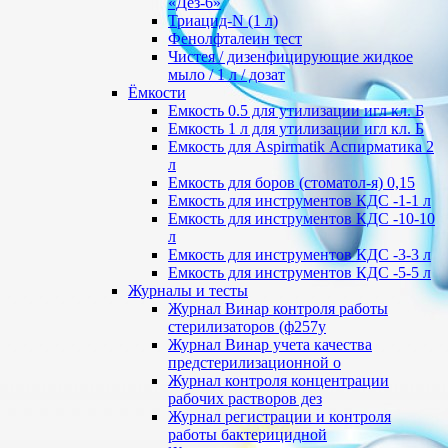
«Дез-6»
Триацид-N (1 л)
Фенолфталеин тест
Чистея / дизенфицирующие жидкое
мыло / 1 л / дозат
Ёмкости
Емкость 0.5 для утилизации игл кл. Б
Емкость 1 л для утилизации игл кл. Б
Емкость для Aspirmatik Аспирматика 2
л
Емкость для боров (стоматол-я) 0,15
Емкость для инструментов КДС -1-1 л
Емкость для инструментов КДС -10-10
л
Емкость для инструментов КДС -3-3 л
Емкость для инструментов КДС -5-5 л
Журналы и тесты
Журнал Винар контроля работы
стерилизаторов (ф257у
Журнал Винар учета качества
предстерилизационной о
Журнал контроля концентрации
рабочих растворов дез
Журнал регистрации и контроля
работы бактерицидной