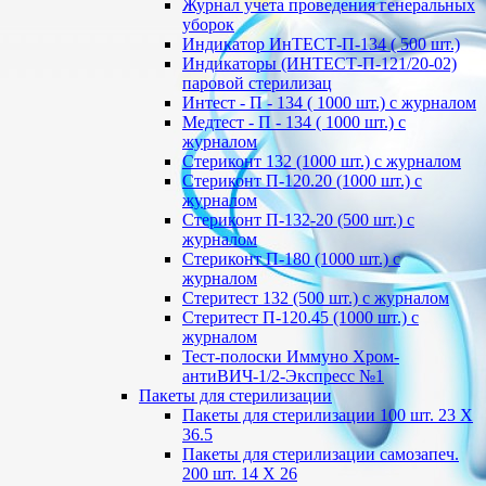
Журнал учета проведения генеральных
уборок
Индикатор ИнТЕСТ-П-134 ( 500 шт.)
Индикаторы (ИНТЕСТ-П-121/20-02)
паровой стерилизац
Интест - П - 134 ( 1000 шт.) с журналом
Медтест - П - 134 ( 1000 шт.) с
журналом
Стериконт 132 (1000 шт.) с журналом
Стериконт П-120.20 (1000 шт.) с
журналом
Стериконт П-132-20 (500 шт.) с
журналом
Стериконт П-180 (1000 шт.) с
журналом
Стеритест 132 (500 шт.) с журналом
Стеритест П-120.45 (1000 шт.) с
журналом
Тест-полоски Иммуно Хром-
антиВИЧ-1/2-Экспресс №1
Пакеты для стерилизации
Пакеты для стерилизации 100 шт. 23 Х
36.5
Пакеты для стерилизации самозапеч.
200 шт. 14 Х 26