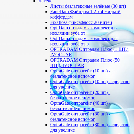
Латекс
Листы безлатексные зелёные (30 шт)
FaneDam Файндам 1.2 х 4 жидкий
коффердам
Fixafloss фиксафлосс 20 нитей
OptiDam оптидам - комплект для
изоляции зуба от
OptiDam оптидам - комплект для
изоляции зуба от в
OPTRADAM Оптрадам Плюс (1 ШТ.),
IVOCLAR
OPTRADAM Оптрадам Плюс (50
ШТ.), IVOCLAR
OptraGate оптрагейт (10 шт) -
безлатексное вспомог
OptraGate оптрагейт (10 шт) - средство
для увеличе
OptraGate оптрагейт (20 шт) -
безлатексное вспомог
OptraGate оптрагейт (40 шт) -
безлатексное вспомог
OptraGate оптрагейт (80 шт) -
безлатексное вспомог
OptraGate оптрагейт (80 шт) - средство
для увеличе