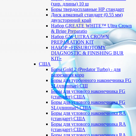
(хир. длины) 10 ш
Боры твердосплавные НР стандарт
Диск алмазный стандарт (0.55 мм)
двухсторнний край
Набор GREATE WHITE™ Ultra Crown
& Brige Preparatio
Набор GW UlTRA CROWN
PREPARATION KIT
НАБОР «FISSUROTOMY
DIAGNOSTIC & FINISHING BUR
KIT»
США
Боры Gold 2 (Predator Turbo) - для
разрезания коро
Боры для турбинного наконечника FG
SL(длинные) CШ
Боры для углового наконечника FG
(стандарт) США
Боры для углового наконечника FG
SL(длинные) CША
Боры для углового наконечника RA
(стандарт) США
Боры для углового наконечника RA
(стандарт) США
Боры для углового наконечника RA