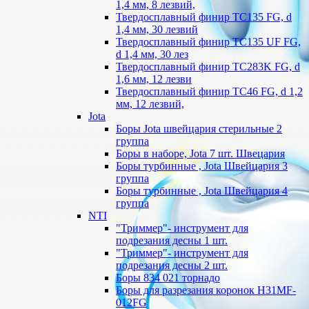
1,4 мм, 8 лезвий,
Твердосплавный финир TC135 FG, d
1,4 мм, 30 лезвий
Твердосплавный финир TC135 UF FG,
d 1,4 мм, 30 лез
Твердосплавный финир TC283K FG, d
1,6 мм, 12 лезви
Твердосплавный финир TC46 FG, d 1,2
мм, 12 лезвий,
Jota
Боры Jota швейцария стерильные 2
группа
Боры в наборе, Jota 7 шт. Швецария
Боры турбинные , Jota Швейцария 3
группа
Боры турбинные , Jota Швейцария 4
группа
NTI
"Триммер"- инструмент для
подрезания десны 1 шт.
"Триммер"- инструмент для
подрезания десны 2 шт.
Боры 834 021 торнадо
Боры для разрезания коронок H31MF-
012FG