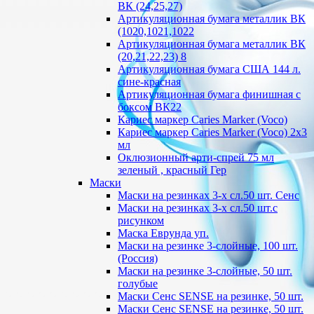
ВК (24,25,27)
Артикуляционная бумага металлик ВК
(1020,1021,1022
Артикуляционная бумага металлик ВК
(20,21,22,23) 8
Артикуляционная бумага США 144 л.
сине-красная
Артикуляционная бумага финишная с
боксом ВК22
Кариес маркер Caries Marker (Voco)
Кариес маркер Caries Marker (Voco) 2х3
мл
Оклюзионный арти-спрей 75 мл
зеленый , красный Гер
Маски
Маски на резинках 3-х сл.50 шт. Сенс
Маски на резинках 3-х сл.50 шт.с
рисунком
Маска Еврунда уп.
Маски на резинке 3-слойные, 100 шт.
(Россия)
Маски на резинке 3-слойные, 50 шт.
голубые
Маски Сенс SENSE на резинке, 50 шт.
Маски Сенс SENSE на резинке, 50 шт.