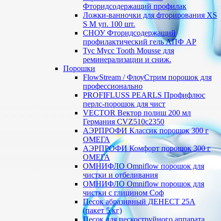
Фторидсодержащий профилак
Ложки-ванночки для фторирования XS
S М уп. 100 шт.
СНОУ Фторидсодержащий
профилактический гель АПФ AP
Тус Мусс Tooth Mousse для
реминерализации и сниж.
Порошки
FlowStream / ФлоуСтрим порошок для
профессионально
PROFIFLUSS PEARLS Профифлюс
перлс-порошок для чист
VECTOR Вектор полиш 200 мл
Германия CVZ510с2350
АЭРПРОФИ Классик порошок 300 г
ОМЕГА
АЭРПРОФИ Комфорт порошок 300 г
ОМЕГА
ОМНИФЛО Omniflow порошок для
чистки и отбеливания
ОМНИФЛО Omniflow порошок для
чистки с глицином Соф
Песок абразивный ДЕНЕСТ 25А
(пакет 5 кг)
Песок для пескоструйного аппарата