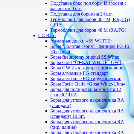
Подставка бокс под боры Dispodent с
магнитом 9 шт.
Подставка для боров на 24 шт.
Термоблоки для боров 36 ( М, RA, FG)
США
Термоблоки для боров 48 М (RA/FG)
СС Вайт
Алмазные диски «SS WHITE»
Боры "Золотая серия" - финиры FG 16-
30 граней
Боры fissurotomy original SS White
Боры Gold "GREAT WHITE" GW1
Боры GW 2 - для разрезания коронок
Боры алмазные FG стандарт
Боры алмазные FG хирургические
Боры Грейт Вайт «Great White-Ultra»
Боры для полировки композита 12
граней США
Боры для углового наконечника RA
(стандарт)
Боры для углового наконечника RA
(стандарт) 10 шт.
Боры для углового наконечника RA
(хир. длины)
Боры для углового наконечника RA