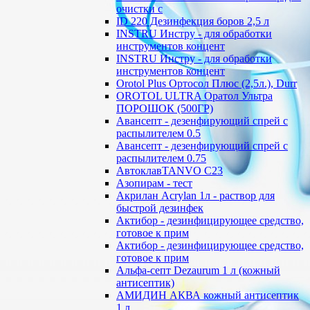
очистки с
ID 220 Дезинфекция боров 2,5 л
INSTRU Инстру - для обработки
инструментов концент
INSTRU Инстру - для обработки
инструментов концент
Orotol Plus Ортосол Плюс (2,5л.), Durr
OROTOL ULTRA Оратол Ультра
ПОРОШОК (500ГР)
Авансепт - дезенфирующий спрей с
распылителем 0.5
Авансепт - дезенфирующий спрей с
распылителем 0.75
АвтоклавTANVO С23
Азопирам - тест
Акрилан Acrylan 1л - раствор для
быстрой дезинфек
Актибор - дезинфицирующее средство,
готовое к прим
Актибор - дезинфицирующее средство,
готовое к прим
Альфа-септ Dezaurum 1 л (кожный
антисептик)
АМИДИН АКВА кожный антисептик
1 л