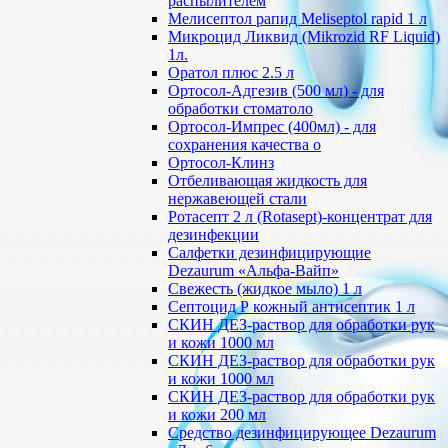
распылителем
Мелисептол рапид Meliseptol rapid 1 л
Микроцид Ликвид (Mikrozid RF Liquid)
1л.
Оратол плюс 2.5 л
Ортосол-Адгезив (500 мл) - для
обработки стоматоло
Ортосол-Импрес (400мл) - для
сохранения качества о
Ортосол-Клинз
Отбеливающая жидкость для
нержавеющей стали
Ротасепт 2 л (Rotasept)-концентрат для
дезинфекции
Салфетки дезинфицирующие
Dezaurum «Альфа-Вайп»
Свежесть (жидкое мыло) 1 л
Септоцид Р кожный антисептик 1 л
СКИН ДЕЗ-раствор для обработки рук
и кожи 1000 мл
СКИН ДЕЗ-раствор для обработки рук
и кожи 1000 мл
СКИН ДЕЗ-раствор для обработки рук
и кожи 200 мл
Средство дезинфицирующее Dezaurum