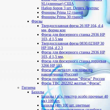
SL(длинные) CША
Набор боров 3 шт. Dentex Дентекс
Финиры Prima 12 граней
Финиры Prima 30 граней
Фрезы
Твердосплавная фреза 26 HP 104, d 4
мм, форма кон
Фреза для фрезерного станка 2936 HP
103, d 1,5 мм
Твердосплавная фреза 0830.023HP 30
HP 104, d 2,3
Фреза для фрезерного станка 2936 HP
103, d 1,5 мм,
Фреза для фрезерного станка торцевая
3266 HP 103,
Фреза по металлу для прямого
наконечника (Россия)
Фреза полировальная "Фреза" Россия
Фреза ТВС 202202 желтые "Фреза"
Гигиена
Бахилы
Бахилы ( п/э, текстур особо прочные 40
мк) 100 шт.
Бахилы (40) 100 шт. цветные
Бахилы ламинированные-спанбонд