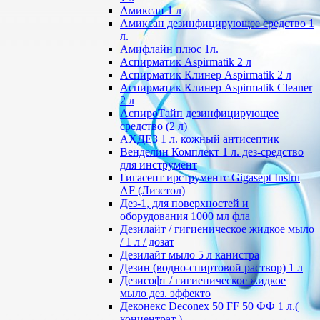
Амиксан 1 л
Амиксан дезинфицирующее средство 1
л.
Амифлайн плюс 1л.
Аспирматик Aspirmatik 2 л
Аспирматик Клинер Aspirmatik 2 л
Аспирматик Клинер Aspirmatik Cleaner
2 л
АспироТайп дезинфицирующее
средство (2 л)
АХДЕЗ 1 л. кожный антисептик
Венделин Комплект 1 л. дез-средство
для инструмент
Гигасепт ирструментс Gigasept Instru
AF (Лизетол)
Дез-1, для поверхностей и
оборудования 1000 мл фла
Дезилайт / гигиеническое жидкое мыло
/ 1 л / дозат
Дезилайт мыло 5 л канистра
Дезин (водно-спиртовой раствор) 1 л
Дезисофт / гигиеническое жидкое
мыло дез. эффекто
Деконекс Deconex 50 FF 50 ФФ 1 л.(
концентрат )