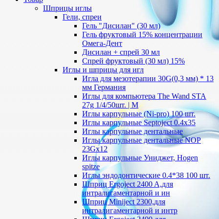
Шприцы иглы
Гели, спреи
Гель "Дисилан" (30 мл)
Гель фруктовый 15% концентрации
Омега-Дент
Дисилан + спрей 30 мл
Спрей фруктовый (30 мл) 15%
Иглы и шприцы для игл
Игла для мезотерапии 30G(0,3 мм) * 13
мм Германия
Иглы для компьютера The Wand STA
27g 1/4/50шт. | M
Иглы карпульные (Ni-pro) 100 шт.
Иглы карпульные Septoject 0.4х35
Иглы карпульные дентальные
Иглы карпульные дентальные NOP
23Gх12
Иглы карпульные Униджет, Hogen
spitze
Иглы эндодонтические 0.4*38 100 шт.
Шприц Ergoject 2400 A,для
интралигаментарной и ин
Шприц Miniject 2300,для
интралигаментарной и интр