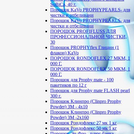
SoBiCa, 40 г.
Порошок KaVo PROPHYPEARLS- для
чистки и отбеливани
Порошок KaVo PROPHYPEARLS- для
чистки и отбеливани
ПОРОШОК PROFIFLUSS ДЛЯ
ПРОФЕССИОНАЛЬНОЙ ЧИСТКИ,
30
Порошок PROPHYflex Глицин (1
флакон) KaVo
ПОРОШОК RONDOFLEX 27 МКМ, 1
000 Г.
ПОРОШОК RONDOFLEX 50 МКМ, 1
000 Г.
Порошок для Proрhy mate - 100
пакетиков по 12 г
Порошок для Proрhy mate FLASH pearl
300 г.
Порошок Клинпро (Clinpro Prophy
Powder) ЗМ - 4х10
Порошок Клинпро (Clinpro Prophy
Powder) ЗМ -2х160
Порошок Рондофлекс 27 мк 1 кг
Порошок Рондофлекс 50 мк 1 кг
Порошок Эр-Фло - плюс банка .