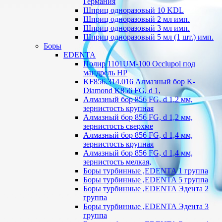
Германия
Шприц одноразовый 10 KDL
Шприц одноразовый 2 мл имп.
Шприц одноразовый 3 мл имп.
Шприц одноразовый 5 мл (1 шт.) имп.
Боры
EDENTA
Полир 1101UM-100 Occlupol под
мандрель HP
KF856.314.016 Алмазный бор K-
Diamond K856 FG, d 1,
Алмазный бор 856 FG, d 1,2 мм,
зернистость крупная
Алмазный бор 856 FG, d 1,2 мм,
зернистость сверхме
Алмазный бор 856 FG, d 1,4 мм,
зернистость крупная
Алмазный бор 856 FG, d 1,4 мм,
зернистость мелкая,
Боры турбинные ,EDENTA 1 группа
Боры турбинные ,EDENTA 5 группа
Боры турбинные ,EDENTA Эдента 2
группа
Боры турбинные ,EDENTA Эдента 3
группа