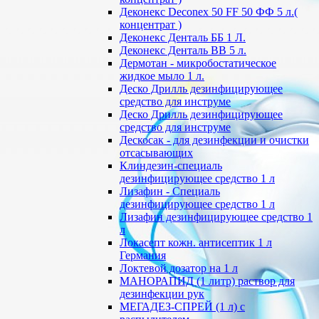
Деконекс Deconex 50 FF 50 ФФ 5 л.(
концентрат )
Деконекс Денталь ББ 1 Л.
Деконекс Денталь ВВ 5 л.
Дермотан - микробостатическое
жидкое мыло 1 л.
Деско Дрилль дезинфицирующее
средство для инструме
Деско Дрилль дезинфицирующее
средство для инструме
Дескосак - для дезинфекции и очистки
отсасывающих
Клиндезин-специаль
дезинфицирующее средство 1 л
Лизафин - Специаль
дезинфицирующее средство 1 л
Лизафин дезинфицирующее средство 1
л
Локасепт кожн. антисептик 1 л
Германия
Локтевой дозатор на 1 л
МАНОРАПИД (1 литр) раствор для
дезинфекции рук
МЕГАДЕЗ-СПРЕЙ (1 л) с