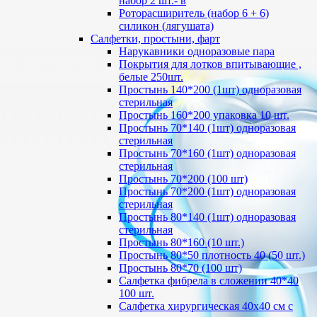
набор 2 шт.- в
Роторасширитель (набор 6 + 6)
силикон (лягушата)
Салфетки, простыни, фарт
Нарукавники одноразовые пара
Покрытия для лотков впитывающие ,
белые 250шт.
Простынь 140*200 (1шт) одноразовая
стерильная
Простынь 160*200 упаковка 10 шт.
Простынь 70*140 (1шт) одноразовая
стерильная
Простынь 70*160 (1шт) одноразовая
стерильная
Простынь 70*200 (100 шт)
Простынь 70*200 (1шт) одноразовая
стерильная
Простынь 80*140 (1шт) одноразовая
стерильная
Простынь 80*160 (10 шт.)
Простынь 80*50 плотность 40 (50 шт.)
Простынь 80*70 (100 шт)
Салфетка фибрела в сложении 40*40
100 шт.
Салфетка хирургическая 40х40 см с