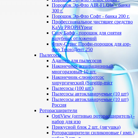
Порошок Эр-Фло AIR-FLOW - банка
300 г.
Порошок Эр-Фло Софт - банка 200 г.
Профессиональное чистящее средство
KaVo PROPHYpear
Сноу Бафф - порошок для снятия
назубных отложений
Флоу-Стрис Профи-порошок для аэр-
фло ТехноДент 250
Пылесосы
Адаптер для пылесосов
Наконечник аспирационный,
многоразовый 10 шт.
Наконечник-слюноотсос
хирургический (Surgitip-micr
Пылесосы (100 шт.)
Пылесосы автоклавируемые (10 шт)
Пылесосы автоклавируемые (10 шт)
Россия
Роторасширители
OptiView (оптивью роторасширитель) -
набор для изо
Прикусной блок 2 шт. (лягушка)
Роторасширители силиконовые ( имп.)