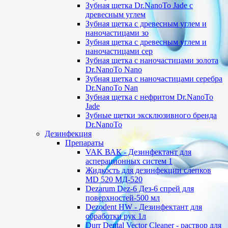
Зубная щетка Dr.NanoTo Jade с
древесным углем
Зубная щетка с древесным углем и
наночастицами зо
Зубная щетка с древесным углем и
наночастицами сер
Зубная щетка с наночастицами золота
Dr.NanoTo Nano
Зубная щетка с наночастицами серебра
Dr.NanoTo Nan
Зубная щетка с нефритом Dr.NanoTo
Jade
Зубные щетки эксклюзивного бренда
Dr.NanoTo
Дезинфекция
Препараты
VAK ВАК - Дезинфектант для
асперационных систем 1
Жидкость для дезинфекции слепков
MD 520 МД-520
Dezarum Dez-6 Дез-6 спрей для
поверхностей-500 мл
Dezodent HW - Дезинфектант для
обработки рук 1л
Durr Dental Vector Cleaner - раствор для