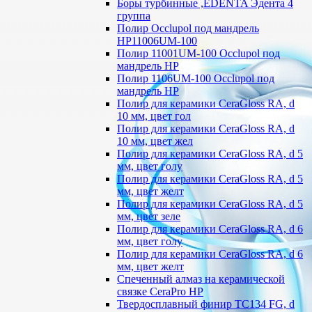
Боры турбинные ,EDENTA Эдента 4
группа
Полир Occlupol под мандрель
HP11006UM-100
Полир 11001UM-100 Occlupol под
мандрель HP
Полир 1106UM-100 Occlupol под
мандрель HP
Полир для керамики CeraGloss RA, d
10 мм, цвет гол
Полир для керамики CeraGloss RA, d
10 мм, цвет жел
Полир для керамики CeraGloss RA, d 5
мм, цвет голу
Полир для керамики CeraGloss RA, d 5
мм, цвет желт
Полир для керамики CeraGloss RA, d 5
мм, цвет зеле
Полир для керамики CeraGloss RA, d 6
мм, цвет голу
Полир для керамики CeraGloss RA, d 6
мм, цвет желт
Спеченный алмаз на керамической
связке CeraPro HP
Твердосплавный финир TC134 FG, d