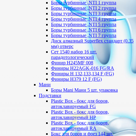
Боры турбинные ,NTI 1 группа
Боры турбинные ,NTI 2 группа
Боры турбинные ,NTI 3 группа
Боры турбинные ,NTI 4 группа
Боры турбинные ,NTI 5 группа
Боры турбинные ,NTI 6 группа
Боры турбинные ,NTI 7 группа
Диск алмазный Superflex стандарт (0.35
мм) отверс
Сет 1540 набор 16 шт.
парадотологический
Финир H245MF 008
Финиры H22AGK-016 FG/RA
Финиры Н 132,133,134 F (FG)
Финиры Н379 12 F (FG)
Мани
Боры Mani Мани 5 шт. упаковка
Подставки
Plastic Box - бокс для боров,
автоклавируемый FG
Plastic Box - бокс для боров,
автоклавируемый HP
Plastic Box - бокс для боров,
автоклавируемый RA
Бокс для боров и фрез 144 шт.