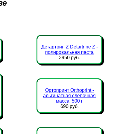
ве
Детартрин Z Detartrine Z -
полировальная паста
3950 руб.
Ортопринт Orthoprint -
альгинатная слепочная
масса, 500 г
690 руб.