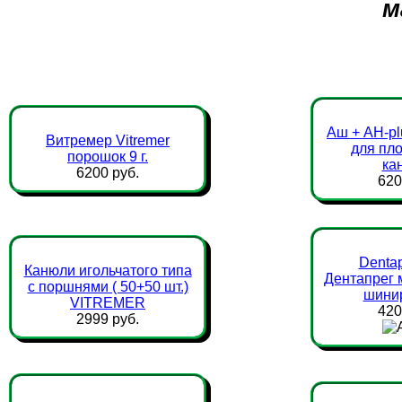
м
Аш + AH-pl
Витремер Vitremer
для пл
порошок 9 г.
ка
6200 руб.
620
Denta
Канюли игольчатого типа
Дентапрег 
с поршнями ( 50+50 шт.)
шини
VITREMER
420
2999 руб.