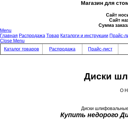
Магазин для сто
Сайт нос
Сайт на
Сумма заказ
Menu
Главная
Распродажа
Товар
Каталоги и инструкции
Прайс-л
Close Menu
Каталог товаров
Распродажа
Прайс-лист
Диски шл
О 
Диски шлифовальные (
Купить недорого Д