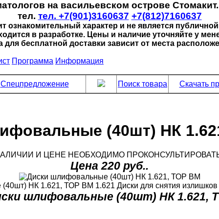
матологов на васильевском острове Стомакит
тел.
тел. +7(901)3160637
+7(812)7160637
ит ознакомительный характер и не является публичной
ходится в разработке. Цены и наличие уточняйте у мен
а для бесплатной доставки зависит от места расположе
ист
Программа
Информация
Спецпредложение
Поиск товара
Скачать пр
ифовальные (40шт) НК 1.62
НАЛИЧИИ И ЦЕНЕ НЕОБХОДИМО ПРОКОНСУЛЬТИРОВАТ
Цена 220 руб..
40шт) НК 1.621, ТОР ВМ 1.621 Диски для снятия излишков
иски шлифовальные (40шт) НК 1.621, 