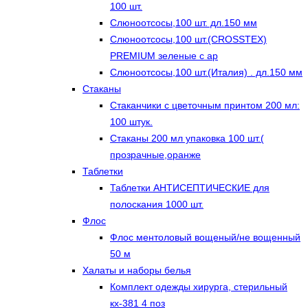
100 шт.
Слюноотсосы,100 шт. дл.150 мм
Слюноотсосы,100 шт.(CROSSTEX)
PREMIUM зеленые с ар
Слюноотсосы,100 шт.(Италия) . дл.150 мм
Стаканы
Стаканчики с цветочным принтом 200 мл:
100 штук.
Стаканы 200 мл упаковка 100 шт.(
прозрачные,оранже
Таблетки
Таблетки АНТИСЕПТИЧЕСКИЕ для
полоскания 1000 шт.
Флос
Флос ментоловый вощеный/не вощенный
50 м
Халаты и наборы белья
Комплект одежды хирурга, стерильный
кх-381 4 поз