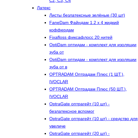
С2, С3, С4
Латекс
Листы безлатексные зелёные (30 шт)
FaneDam Файндам 1.2 х 4 жидкий
коффердам
Fixafloss фиксафлосс 20 нитей
OptiDam оптидам - комплект для изоляции
зуба от
OptiDam оптидам - комплект для изоляции
зуба от в
OPTRADAM Оптрадам Плюс (1 ШТ.),
IVOCLAR
OPTRADAM Оптрадам Плюс (50 ШТ.),
IVOCLAR
OptraGate оптрагейт (10 шт) -
безлатексное вспомог
OptraGate оптрагейт (10 шт) - средство для
увеличе
OptraGate оптрагейт (20 шт) -