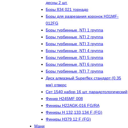
десны 2 шт.
Боры 834 021 торнадо
Боры для разрезания коронок H31MF-
012FG
Боры турбинные ,NTI 1 группа
Боры турбинные ,NTI 2 группа
Боры турбинные ,NTI 3 группа
Боры турбинные ,NTI 4 группа
Боры турбинные ,NTI 5 группа
Боры турбинные ,NTI 6 группа
Боры турбинные ,NTI 7 группа
Диск алмазный Superflex стандарт (0.35
мм) отверс
Сет 1540 набор 16 шт. парадотологический
Финир H245MF 008
Финиры H22AGK-016 FG/RA
Финиры Н 132,133,134 F (FG)
Финиры Н379 12 F (FG)
Мани