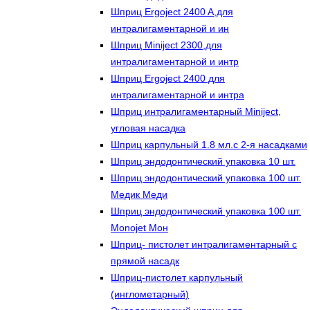
Шприц Ergoject 2400 A,для
интралигаментарной и ин
Шприц Miniject 2300,для
интралигаментарной и интр
Шприц Ergoject 2400 для
интралигаментарной и интра
Шприц интралигаментарный Miniject,
угловая насадка
Шприц карпульный 1.8 мл.с 2-я насадками
Шприц эндодонтический упаковка 10 шт.
Шприц эндодонтический упаковка 100 шт.
Медик Меди
Шприц эндодонтический упаковка 100 шт.
Monojet Мон
Шприц- пистолет интралигаментарный с
прямой насадк
Шприц-пистолет карпульный
(инглометарный)