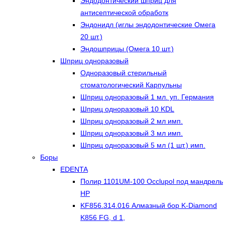
Эндодонтический шприц для
антисептической обработк
Эндонидл (иглы эндодонтические Омега
20 шт.)
Эндошприцы (Омега 10 шт.)
Шприц одноразовый
Одноразовый стерильный
стоматологический Карпульны
Шприц одноразовый 1 мл. уп. Германия
Шприц одноразовый 10 KDL
Шприц одноразовый 2 мл имп.
Шприц одноразовый 3 мл имп.
Шприц одноразовый 5 мл (1 шт.) имп.
Боры
EDENTA
Полир 1101UM-100 Occlupol под мандрель
HP
KF856.314.016 Алмазный бор K-Diamond
K856 FG, d 1,