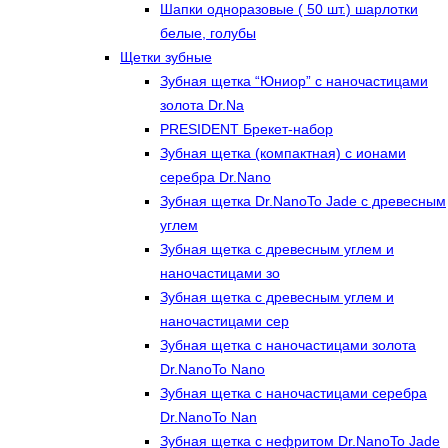
Шапки одноразовые ( 50 шт.) шарлотки
белые, голубы
Щетки зубные
Зубная щетка “Юниор” с наночастицами
золота Dr.Na
PRESIDENT Брекет-набор
Зубная щетка (компактная) с ионами
серебра Dr.Nano
Зубная щетка Dr.NanoTo Jade с древесным
углем
Зубная щетка с древесным углем и
наночастицами зо
Зубная щетка с древесным углем и
наночастицами сер
Зубная щетка с наночастицами золота
Dr.NanoTo Nano
Зубная щетка с наночастицами серебра
Dr.NanoTo Nan
Зубная щетка с нефритом Dr.NanoTo Jade