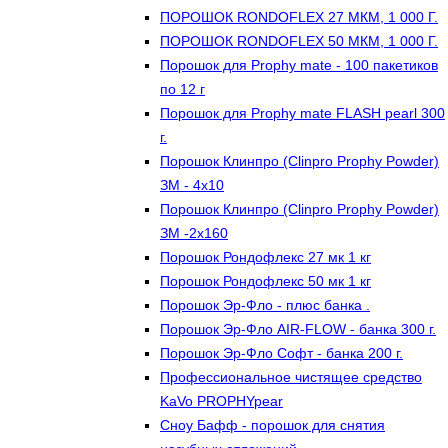
ПОРОШОК RONDOFLEX 27 МКМ, 1 000 Г.
ПОРОШОК RONDOFLEX 50 МКМ, 1 000 Г.
Порошок для Proрhy mate - 100 пакетиков
по 12 г
Порошок для Proрhy mate FLASH pearl 300
г.
Порошок Клинпро (Clinpro Prophy Powder)
ЗМ - 4х10
Порошок Клинпро (Clinpro Prophy Powder)
ЗМ -2х160
Порошок Рондофлекс 27 мк 1 кг
Порошок Рондофлекс 50 мк 1 кг
Порошок Эр-Фло - плюс банка .
Порошок Эр-Фло AIR-FLOW - банка 300 г.
Порошок Эр-Фло Софт - банка 200 г.
Профессиональное чистящее средство
KaVo PROPHYpear
Сноу Бафф - порошок для снятия