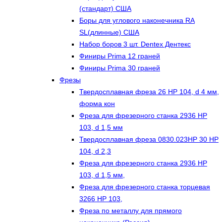
(стандарт) США
Боры для углового наконечника RA
SL(длинные) CША
Набор боров 3 шт. Dentex Дентекс
Финиры Prima 12 граней
Финиры Prima 30 граней
Фрезы
Твердосплавная фреза 26 HP 104, d 4 мм,
форма кон
Фреза для фрезерного станка 2936 HP
103, d 1,5 мм
Твердосплавная фреза 0830.023HP 30 HP
104, d 2,3
Фреза для фрезерного станка 2936 HP
103, d 1,5 мм,
Фреза для фрезерного станка торцевая
3266 HP 103,
Фреза по металлу для прямого