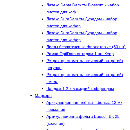
Латекс DentalDam тм Blossom - набор
листов для коф
Латекс DuraDam тм Дурадам - набор
листов для кофер
Латекс DuraDam тм Дурадам - набор
листов для кофер
Листы безлатексные фиолетовые (30 шт)
Рамка OptiDam оптидам 1 шт. Керр
Ретрактор стоматологический оптрагейт
регуляр
Ретрактор стоматологический оптрагейт
смолл
Чандам 1.2 х 5 жидкий коффердам
Маркеры
Арикуляционная плёнка - фольга 12 мк
Германия
Артикуляционна фольга Bausch ВК 25
(красная)