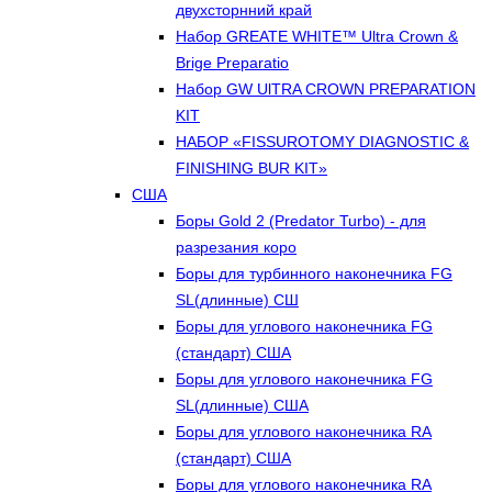
двухсторнний край
Набор GREATE WHITE™ Ultra Crown &
Brige Preparatio
Набор GW UlTRA CROWN PREPARATION
KIT
НАБОР «FISSUROTOMY DIAGNOSTIC &
FINISHING BUR KIT»
США
Боры Gold 2 (Predator Turbo) - для
разрезания коро
Боры для турбинного наконечника FG
SL(длинные) CШ
Боры для углового наконечника FG
(стандарт) США
Боры для углового наконечника FG
SL(длинные) CША
Боры для углового наконечника RA
(стандарт) США
Боры для углового наконечника RA