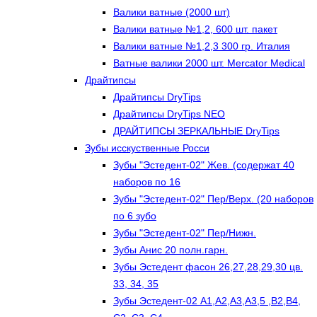
Валики ватные (2000 шт)
Валики ватные №1,2, 600 шт. пакет
Валики ватные №1,2,3 300 гр. Италия
Ватные валики 2000 шт. Mercator Medical
Драйтипсы
Драйтипсы DryTips
Драйтипсы DryTips NEO
ДРАЙТИПСЫ ЗЕРКАЛЬНЫЕ DryTips
Зубы исскуственные Росси
Зубы "Эстедент-02" Жев. (содержат 40
наборов по 16
Зубы "Эстедент-02" Пер/Верх. (20 наборов
по 6 зубо
Зубы "Эстедент-02" Пер/Нижн.
Зубы Анис 20 полн.гарн.
Зубы Эстедент фасон 26,27,28,29,30 цв.
33, 34, 35
Зубы Эстедент-02 А1,А2,А3,А3,5 ,В2,В4,