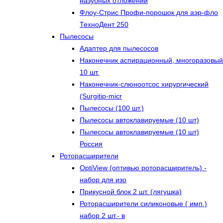
назубных отложений
Флоу-Стрис Профи-порошок для аэр-фло
ТехноДент 250
Пылесосы
Адаптер для пылесосов
Наконечник аспирационный, многоразовый
10 шт.
Наконечник-слюноотсос хирургический
(Surgitip-micr
Пылесосы (100 шт.)
Пылесосы автоклавируемые (10 шт)
Пылесосы автоклавируемые (10 шт)
Россия
Роторасширители
OptiView (оптивью роторасширитель) -
набор для изо
Прикусной блок 2 шт. (лягушка)
Роторасширители силиконовые ( имп.)
набор 2 шт.- в