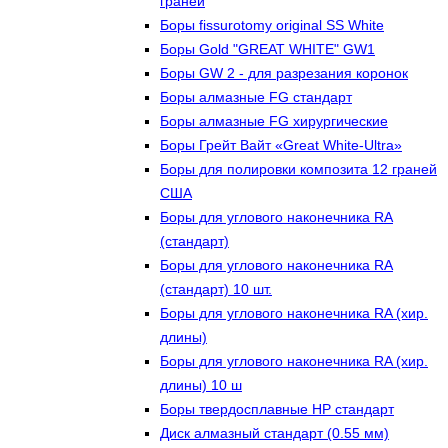
граней
Боры fissurotomy original SS White
Боры Gold "GREAT WHITE" GW1
Боры GW 2 - для разрезания коронок
Боры алмазные FG стандарт
Боры алмазные FG хирургические
Боры Грейт Вайт «Great White-Ultra»
Боры для полировки композита 12 граней
США
Боры для углового наконечника RA
(стандарт)
Боры для углового наконечника RA
(стандарт) 10 шт.
Боры для углового наконечника RA (хир.
длины)
Боры для углового наконечника RA (хир.
длины) 10 ш
Боры твердосплавные НР стандарт
Диск алмазный стандарт (0.55 мм)