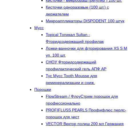
Кисточки - микробраш (регуляр ) 100 шт.
Кисточки одноразовые (100 шт.) с
держателем
Микроаппликаторы DISPODENT 100 штук
Мусс
Topical Топикал Sultan -
Фторидсодержащий профилак
Ложки-ванночки для фторирования XS S М
уп. 100 шт.
СНОУ Фторидсодержащий
профилактический гель АПФ AP
Тус Мусс Tooth Mousse для
реминерализации и сниж.
Порошки
FlowStream / ФлоуСтрим порошок для
профессионально
PROFIFLUSS PEARLS Профифлюс перлс-
порошок для чист
VECTOR Вектор полиш 200 мл Германия