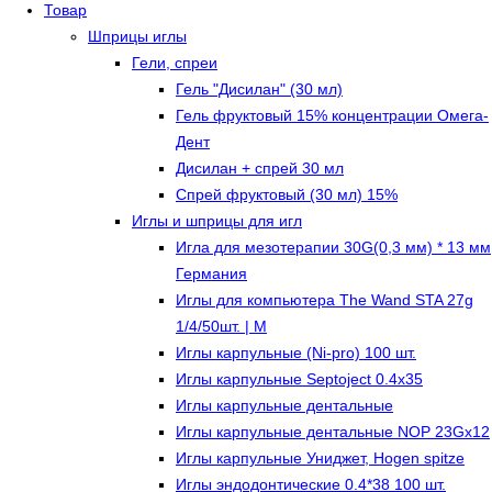
Товар
Шприцы иглы
Гели, спреи
Гель "Дисилан" (30 мл)
Гель фруктовый 15% концентрации Омега-
Дент
Дисилан + спрей 30 мл
Спрей фруктовый (30 мл) 15%
Иглы и шприцы для игл
Игла для мезотерапии 30G(0,3 мм) * 13 мм
Германия
Иглы для компьютера The Wand STA 27g
1/4/50шт. | M
Иглы карпульные (Ni-pro) 100 шт.
Иглы карпульные Septoject 0.4х35
Иглы карпульные дентальные
Иглы карпульные дентальные NOP 23Gх12
Иглы карпульные Униджет, Hogen spitze
Иглы эндодонтические 0.4*38 100 шт.