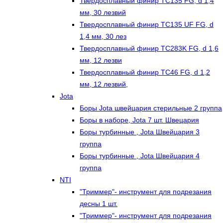
Твердосплавный финир TC135 FG, d 1,4
мм, 30 лезвий
Твердосплавный финир TC135 UF FG, d
1,4 мм, 30 лез
Твердосплавный финир TC283K FG, d 1,6
мм, 12 лезви
Твердосплавный финир TC46 FG, d 1,2
мм, 12 лезвий,
Jota
Боры Jota швейцария стерильные 2 группа
Боры в наборе, Jota 7 шт. Швецария
Боры турбинные , Jota Швейцария 3
группа
Боры турбинные , Jota Швейцария 4
группа
NTI
"Триммер"- инструмент для подрезания
десны 1 шт.
"Триммер"- инструмент для подрезания