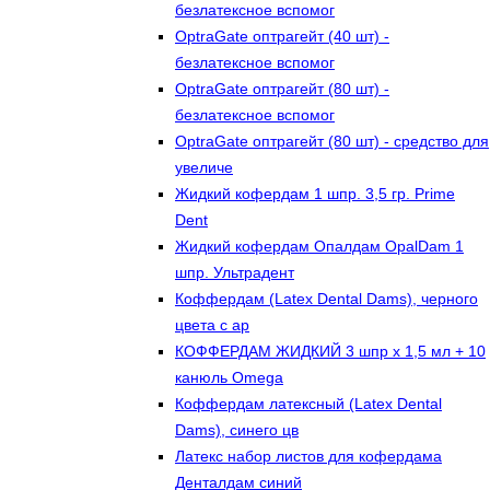
безлатексное вспомог
OptraGate оптрагейт (40 шт) -
безлатексное вспомог
OptraGate оптрагейт (80 шт) -
безлатексное вспомог
OptraGate оптрагейт (80 шт) - средство для
увеличе
Жидкий кофердам 1 шпр. 3,5 гр. Prime
Dent
Жидкий кофердам Опалдам OpalDam 1
шпр. Ультрадент
Коффердам (Latex Dental Dams), черного
цвета с ар
КОФФЕРДАМ ЖИДКИЙ 3 шпр х 1,5 мл + 10
канюль Omega
Коффердам латексный (Latex Dental
Dams), синего цв
Латекс набор листов для кофердама
Денталдам синий