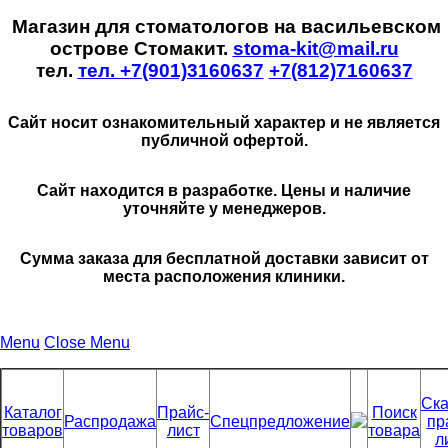
Магазин для стоматологов на васильевском
острове Стомакит.
stoma-kit@mail.ru
тел.
тел. +7(901)3160637
+7(812)7160637
Сайт носит ознакомительный характер и не является
публичной офертой.
Сайт находится в разработке. Цены и наличие
уточняйте у менеджеров.
Сумма заказа для бесплатной доставки зависит от
места расположения клиники.
Menu
Close Menu
Ска
Каталог
Прайс-
Поиск
Распродажа
Спецпредложение
пр
товаров
лист
товара
л