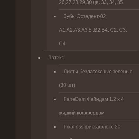
26,27,28,29,30 цв. 33, 34, 35
Зубы Эстедент-02
А1,А2,А3,А3,5 ,В2,В4, С2, С3,
С4
Латекс
Листы безлатексные зелёные
(30 шт)
FaneDam Файндам 1.2 х 4
жидкий коффердам
Fixafloss фиксафлосс 20