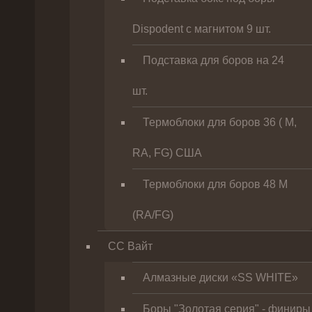
Dispodent с магнитом 9 шт.
Подставка для боров на 24
шт.
Термоблоки для боров 36 ( М,
RA, FG) США
Термоблоки для боров 48 М
(RA/FG)
СС Вайт
Алмазные диски «SS WHITE»
Боры "Золотая серия" - финиры