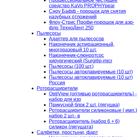
Профессиональное чистящее
средство KaVo PROPHYpear
Сноу Бафф - порошок для снятия
назубных отложений
Флоу-Стрис Профи-порошок для аэр-
фло ТехноДент 250
Пылесосы
Адаптер для пылесосов
Наконечник аспирационный,
многоразовый 10 шт.
Наконечник-слюноотсос
хирургический (Surgitip-micr
Пылесосы (100 шт.)
Пылесосы автоклавируемые (10 шт)
Пылесосы автоклавируемые (10 шт)
Россия
Роторасширители
OptiView (оптивью роторасширитель) -
набор для изо
Прикусной блок 2 шт. (лягушка)
Роторасширители силиконовые ( имп.)
набор 2 шт.- в
Роторасширитель (набор 6 + 6)
силикон (лягушата)
Салфетки, простыни, фарт