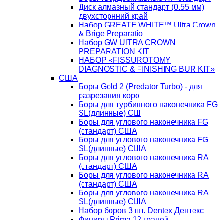
Диск алмазный стандарт (0.55 мм)
двухсторнний край
Набор GREATE WHITE™ Ultra Crown
& Brige Preparatio
Набор GW UlTRA CROWN
PREPARATION KIT
НАБОР «FISSUROTOMY
DIAGNOSTIC & FINISHING BUR KIT»
США
Боры Gold 2 (Predator Turbo) - для
разрезания коро
Боры для турбинного наконечника FG
SL(длинные) CШ
Боры для углового наконечника FG
(стандарт) США
Боры для углового наконечника FG
SL(длинные) CША
Боры для углового наконечника RA
(стандарт) США
Боры для углового наконечника RA
(стандарт) США
Боры для углового наконечника RA
SL(длинные) CША
Набор боров 3 шт. Dentex Дентекс
Финиры Prima 12 граней