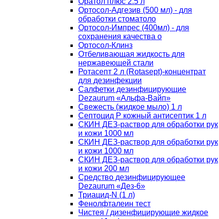
Оратол плюс 2.5 л
Ортосол-Адгезив (500 мл) - для
обработки стоматоло
Ортосол-Импрес (400мл) - для
сохранения качества о
Ортосол-Клинз
Отбеливающая жидкость для
нержавеющей стали
Ротасепт 2 л (Rotasept)-концентрат
для дезинфекции
Салфетки дезинфицирующие
Dezaurum «Альфа-Вайп»
Свежесть (жидкое мыло) 1 л
Септоцид Р кожный антисептик 1 л
СКИН ДЕЗ-раствор для обработки рук
и кожи 1000 мл
СКИН ДЕЗ-раствор для обработки рук
и кожи 1000 мл
СКИН ДЕЗ-раствор для обработки рук
и кожи 200 мл
Средство дезинфицирующее
Dezaurum «Дез-6»
Триацид-N (1 л)
Фенолфталеин тест
Чистея / дизенфицирующие жидкое