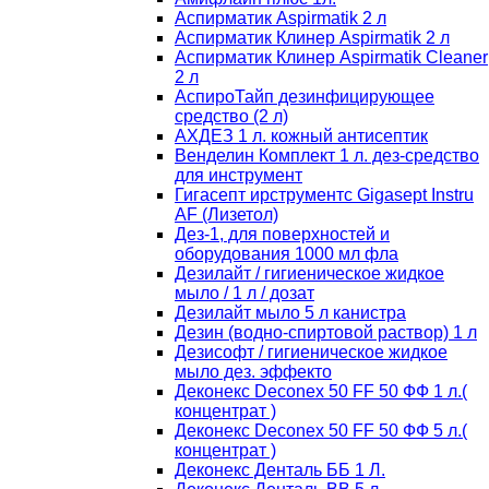
Аспирматик Aspirmatik 2 л
Аспирматик Клинер Aspirmatik 2 л
Аспирматик Клинер Aspirmatik Cleaner
2 л
АспироТайп дезинфицирующее
средство (2 л)
АХДЕЗ 1 л. кожный антисептик
Венделин Комплект 1 л. дез-средство
для инструмент
Гигасепт ирструментс Gigasept Instru
AF (Лизетол)
Дез-1, для поверхностей и
оборудования 1000 мл фла
Дезилайт / гигиеническое жидкое
мыло / 1 л / дозат
Дезилайт мыло 5 л канистра
Дезин (водно-спиртовой раствор) 1 л
Дезисофт / гигиеническое жидкое
мыло дез. эффекто
Деконекс Deconex 50 FF 50 ФФ 1 л.(
концентрат )
Деконекс Deconex 50 FF 50 ФФ 5 л.(
концентрат )
Деконекс Денталь ББ 1 Л.