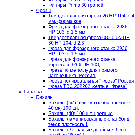
Финиры Prima 30 граней
Фрезы
Твердосплавная фреза 26 HP 104, d 4
мм, форма кон
Фреза для фрезерного станка 2936
HP 103, d 1,5 мм
Твердосплавная фреза 0830.023HP
30 HP 104, d 2,3
Фреза для фрезерного станка 2936
HP 103, d 1,5 мм,
Фреза для фрезерного станка
торцевая 3266 HP 103,
Фреза по металлу для прямого
наконечника (Россия)
Фреза полировальная "Фреза" Россия
Фреза ТВС 202202 желтые "Фреза"
Гигиена
Бахилы
Бахилы ( п/э, текстур особо прочные
40 мк) 100 шт.
Бахилы (40) 100 шт. цветные
Бахилы ламинированные-спанбонд
текст. плотность 1
Бахилы п/э гладкие двойные (бело-