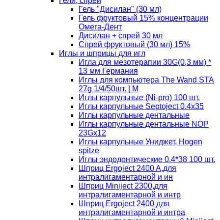
Гели, спреи
Гель "Дисилан" (30 мл)
Гель фруктовый 15% концентрации
Омега-Дент
Дисилан + спрей 30 мл
Спрей фруктовый (30 мл) 15%
Иглы и шприцы для игл
Игла для мезотерапии 30G(0,3 мм) *
13 мм Германия
Иглы для компьютера The Wand STA
27g 1/4/50шт. | M
Иглы карпульные (Ni-pro) 100 шт.
Иглы карпульные Septoject 0.4х35
Иглы карпульные дентальные
Иглы карпульные дентальные NOP
23Gх12
Иглы карпульные Униджет, Hogen
spitze
Иглы эндодонтические 0.4*38 100 шт.
Шприц Ergoject 2400 A,для
интралигаментарной и ин
Шприц Miniject 2300,для
интралигаментарной и интр
Шприц Ergoject 2400 для
интралигаментарной и интра