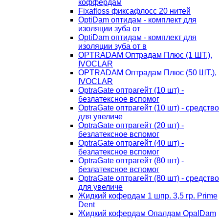
коффердам
Fixafloss фиксафлосс 20 нитей
OptiDam оптидам - комплект для
изоляции зуба от
OptiDam оптидам - комплект для
изоляции зуба от в
OPTRADAM Оптрадам Плюс (1 ШТ.),
IVOCLAR
OPTRADAM Оптрадам Плюс (50 ШТ.),
IVOCLAR
OptraGate оптрагейт (10 шт) -
безлатексное вспомог
OptraGate оптрагейт (10 шт) - средство
для увеличе
OptraGate оптрагейт (20 шт) -
безлатексное вспомог
OptraGate оптрагейт (40 шт) -
безлатексное вспомог
OptraGate оптрагейт (80 шт) -
безлатексное вспомог
OptraGate оптрагейт (80 шт) - средство
для увеличе
Жидкий кофердам 1 шпр. 3,5 гр. Prime
Dent
Жидкий кофердам Опалдам OpalDam