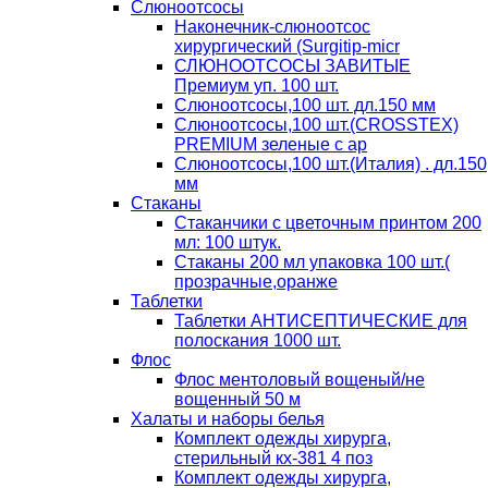
Слюноотсосы
Наконечник-слюноотсос
хирургический (Surgitip-micr
СЛЮНООТСОСЫ ЗАВИТЫЕ
Премиум уп. 100 шт.
Слюноотсосы,100 шт. дл.150 мм
Слюноотсосы,100 шт.(CROSSTEX)
PREMIUM зеленые с ар
Слюноотсосы,100 шт.(Италия) . дл.150
мм
Стаканы
Стаканчики с цветочным принтом 200
мл: 100 штук.
Стаканы 200 мл упаковка 100 шт.(
прозрачные,оранже
Таблетки
Таблетки АНТИСЕПТИЧЕСКИЕ для
полоскания 1000 шт.
Флос
Флос ментоловый вощеный/не
вощенный 50 м
Халаты и наборы белья
Комплект одежды хирурга,
стерильный кх-381 4 поз
Комплект одежды хирурга,