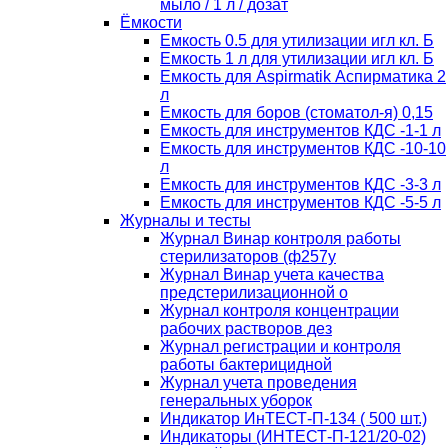
мыло / 1 л / дозат
Ёмкости
Емкость 0.5 для утилизации игл кл. Б
Емкость 1 л для утилизации игл кл. Б
Емкость для Aspirmatik Аспирматика 2
л
Емкость для боров (стоматол-я) 0,15
Емкость для инструментов КДС -1-1 л
Емкость для инструментов КДС -10-10
л
Емкость для инструментов КДС -3-3 л
Емкость для инструментов КДС -5-5 л
Журналы и тесты
Журнал Винар контроля работы
стерилизаторов (ф257у
Журнал Винар учета качества
предстерилизационной о
Журнал контроля концентрации
рабочих растворов дез
Журнал регистрации и контроля
работы бактерицидной
Журнал учета проведения
генеральных уборок
Индикатор ИнТЕСТ-П-134 ( 500 шт.)
Индикаторы (ИНТЕСТ-П-121/20-02)