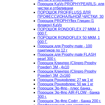
Порошок KaVo PROPHYPEARLS- для
чистки и отбеливани
ПОРОШОК PROFIFLUSS ДЛЯ
ПРОФЕССИОНАЛЬНОЙ ЧИСТКИ, 30
Порошок PROPHYflex Глицин (1
флакон) KaVo
ПОРОШОК RONDOFLEX 27 МКМ, 1
000 Г.
ПОРОШОК RONDOFLEX 50 МКМ, 1
000 Г.
Порошок для Proрhy mate - 100
пакетиков по 12 г
Порошок для Proрhy mate FLASH
pearl 300 г.
Порошок Клинпро (Clinpro Prophy
Powder) ЗМ - 4х10
Порошок Клинпро (Clinpro Prophy
Powder) ЗМ -2х160
Порошок Рондофлекс 27 мк 1 кг
Порошок Рондофлекс 50 мк 1 кг
Порошок Эр-Фло - плюс банка .
Порошок Эр-Фло AIR-FLOW - банка
300 г.
Порошок Эр-Фло Софт - банка 200 г.