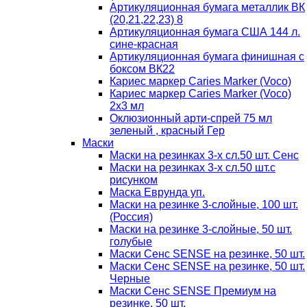
Артикуляционная бумага металлик ВК
(20,21,22,23) 8
Артикуляционная бумага США 144 л.
сине-красная
Артикуляционная бумага финишная с
боксом ВК22
Кариес маркер Caries Marker (Voco)
Кариес маркер Caries Marker (Voco)
2х3 мл
Оклюзионный арти-спрей 75 мл
зеленый , красный Гер
Маски
Маски на резинках 3-х сл.50 шт. Сенс
Маски на резинках 3-х сл.50 шт.с
рисунком
Маска Еврунда уп.
Маски на резинке 3-слойные, 100 шт.
(Россия)
Маски на резинке 3-слойные, 50 шт.
голубые
Маски Сенс SENSE на резинке, 50 шт.
Маски Сенс SENSE на резинке, 50 шт.
Черные
Маски Сенс SENSE Премиум на
резинке, 50 шт.