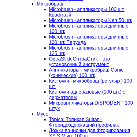
Микробраш
Microbrush - аппликаторы 100 шт.
Крафтвэй
Microbrush - аппликаторы Kerr 50 шт.
Microbrush - аппликаторы длинные
100 шт.
Microbrush - аппликаторы длинные
100 шт. Еврунда
Microbrush - аппликаторы длинные
125 шт.
OptraStick ОптраСтик – это
установочный инструмент
Аппликаторы - микробраш Conic
(конические) 100 шт.
Кисточки - микробраш (регуляр ) 100
шт.
Кисточки одноразовые (100 шт.) с
держателем
Микроаппликаторы DISPODENT 100
штук
Мусс
Topical Топикал Sultan -
Фторидсодержащий профилак
Ложки-ванночки для фторирования
XS S М уп. 100 шт.