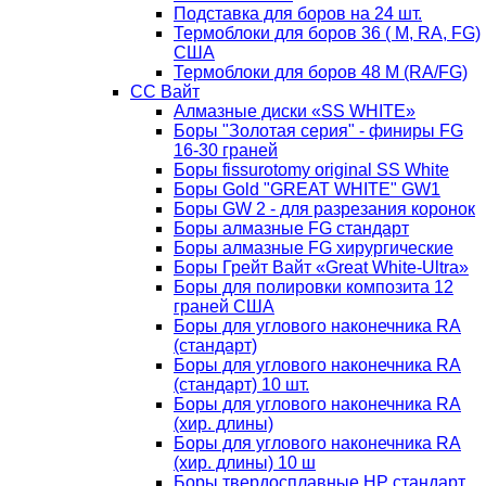
Подставка для боров на 24 шт.
Термоблоки для боров 36 ( М, RA, FG)
США
Термоблоки для боров 48 М (RA/FG)
СС Вайт
Алмазные диски «SS WHITE»
Боры "Золотая серия" - финиры FG
16-30 граней
Боры fissurotomy original SS White
Боры Gold "GREAT WHITE" GW1
Боры GW 2 - для разрезания коронок
Боры алмазные FG стандарт
Боры алмазные FG хирургические
Боры Грейт Вайт «Great White-Ultra»
Боры для полировки композита 12
граней США
Боры для углового наконечника RA
(стандарт)
Боры для углового наконечника RA
(стандарт) 10 шт.
Боры для углового наконечника RA
(хир. длины)
Боры для углового наконечника RA
(хир. длины) 10 ш
Боры твердосплавные НР стандарт