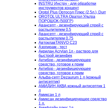
INSTRU Инстру - для обработки
инструментов концент
Orotol Plus Ортосол Плюс (2,5л.), Durr
OROTOL ULTRA Оратол Ультра
ПОРОШОК (500ГР)
Авансепт - дезенфирующий спрей с
распылителем 0.5
Авансепт - дезенфирующий спрей с
распылителем 0.75
АвтоклавTANVO С23
Азопирам - тест
Акрилан Acrylan 1л - раствор для
быстрой дезинфек
Актибор - дезинфицирующее
средство, готовое к прим
Актибор - дезинфицирующее
средство, готовое к прим
Альфа-септ Dezaurum 1 л (кожный
антисептик)
АМИДИН АКВА кожный антисептик 1
л
Амиксан 1 л
Амиксан дезинфицирующее средство
1 л.
Амифлайн плюс 1л.