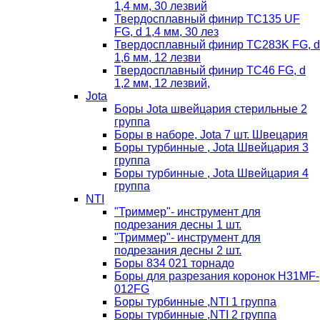
1,4 мм, 30 лезвий
Твердосплавный финир TC135 UF
FG, d 1,4 мм, 30 лез
Твердосплавный финир TC283K FG, d
1,6 мм, 12 лезви
Твердосплавный финир TC46 FG, d
1,2 мм, 12 лезвий,
Jota
Боры Jota швейцария стерильные 2
группа
Боры в наборе, Jota 7 шт. Швецария
Боры турбинные , Jota Швейцария 3
группа
Боры турбинные , Jota Швейцария 4
группа
NTI
"Триммер"- инструмент для
подрезания десны 1 шт.
"Триммер"- инструмент для
подрезания десны 2 шт.
Боры 834 021 торнадо
Боры для разрезания коронок H31MF-
012FG
Боры турбинные ,NTI 1 группа
Боры турбинные ,NTI 2 группа