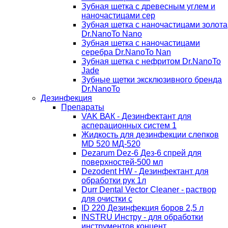
Зубная щетка с древесным углем и
наночастицами сер
Зубная щетка с наночастицами золота
Dr.NanoTo Nano
Зубная щетка с наночастицами
серебра Dr.NanoTo Nan
Зубная щетка с нефритом Dr.NanoTo
Jade
Зубные щетки эксклюзивного бренда
Dr.NanoTo
Дезинфекция
Препараты
VAK ВАК - Дезинфектант для
асперационных систем 1
Жидкость для дезинфекции слепков
MD 520 МД-520
Dezarum Dez-6 Дез-6 спрей для
поверхностей-500 мл
Dezodent HW - Дезинфектант для
обработки рук 1л
Durr Dental Vector Cleaner - раствор
для очистки с
ID 220 Дезинфекция боров 2,5 л
INSTRU Инстру - для обработки
инструментов концент