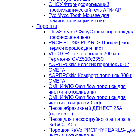
СНОУ Фторидсодержащий
профилактический гель АПФ AP
Тус Мусс Tooth Mousse для
реминерализации и сниж.
Порошки
FlowStream / ФлоуСтрим порошок для
профессионально
PROFIFLUSS PEARLS Профифлюс
перлс-порошок для чист
VECTOR Вектор полиш 200 мл
Германия CVZ510с2350
АЭРПРОФИ Классик порошок 300 г
ОМЕГА
АЭРПРОФИ Комфорт порошок 300 г
ОМЕГА
ОМНИФЛО Omniflow порошок для
чистки и отбеливания
ОМНИФЛО Omniflow порошок для
чистки с глицином Соф
Песок абразивный ДЕНЕСТ 25А
(пакет 5 кг)
Песок для пескоструйного аппарата
SoBiCa, 40 г.
Порошок KaVo PROPHYPEARLS- для
чистки и отбеливани