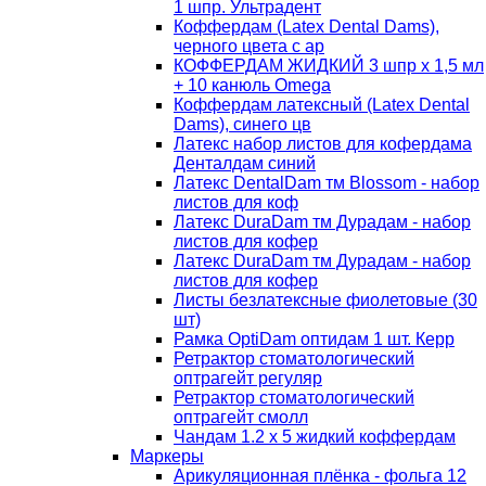
1 шпр. Ультрадент
Коффердам (Latex Dental Dams),
черного цвета с ар
КОФФЕРДАМ ЖИДКИЙ 3 шпр х 1,5 мл
+ 10 канюль Omega
Коффердам латексный (Latex Dental
Dams), синего цв
Латекс набор листов для кофердама
Денталдам синий
Латекс DentalDam тм Blossom - набор
листов для коф
Латекс DuraDam тм Дурадам - набор
листов для кофер
Латекс DuraDam тм Дурадам - набор
листов для кофер
Листы безлатексные фиолетовые (30
шт)
Рамка OptiDam оптидам 1 шт. Керр
Ретрактор стоматологический
оптрагейт регуляр
Ретрактор стоматологический
оптрагейт смолл
Чандам 1.2 х 5 жидкий коффердам
Маркеры
Арикуляционная плёнка - фольга 12