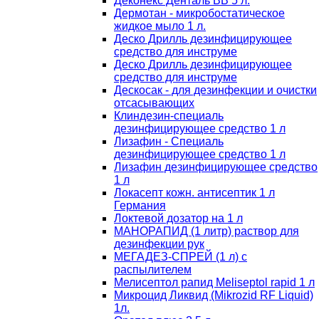
Деконекс Денталь ВВ 5 л.
Дермотан - микробостатическое
жидкое мыло 1 л.
Деско Дрилль дезинфицирующее
средство для инструме
Деско Дрилль дезинфицирующее
средство для инструме
Дескосак - для дезинфекции и очистки
отсасывающих
Клиндезин-специаль
дезинфицирующее средство 1 л
Лизафин - Специаль
дезинфицирующее средство 1 л
Лизафин дезинфицирующее средство
1 л
Локасепт кожн. антисептик 1 л
Германия
Локтевой дозатор на 1 л
МАНОРАПИД (1 литр) раствор для
дезинфекции рук
МЕГАДЕЗ-СПРЕЙ (1 л) с
распылителем
Мелисептол рапид Meliseptol rapid 1 л
Микроцид Ликвид (Mikrozid RF Liquid)
1л.