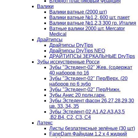
Блокнот пластиковый Франция
Валики
Валики ватные (2000 шт)
Валики ватные №1,2, 600 шт. пакет
Валики ватные №1,2,3 300 гр. Италия
Ватные валики 2000 шт. Mercator
Medical
Драйтипсы
Драйтипсы DryTips
Драйтипсы DryTips NEO
ДРАЙТИПСЫ ЗЕРКАЛЬНЫЕ DryTips
Зубы исскуственные Росси
Зубы "Эстедент-02" Жев. (содержат
40 наборов по 16
Зубы "Эстедент-02" Пер/Верх. (20
наборов по 6 зубо
Зубы "Эстедент-02" Пер/Нижн.
Зубы Анис 20 полн.гарн.
Зубы Эстедент фасон 26,27,28,29,30
цв. 33, 34, 35
Зубы Эстедент-02 А1,А2,А3,А3,5
,В2,В4, С2, С3, С4
Латекс
Листы безлатексные зелёные (30 шт)
FaneDam Файндам 1.2 х 4 жидкий