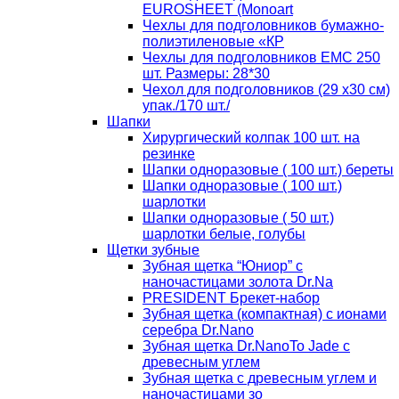
EUROSHEET (Monoart
Чехлы для подголовников бумажно-
полиэтиленовые «КР
Чехлы для подголовников ЕМС 250
шт. Размеры: 28*30
Чехол для подголовников (29 х30 см)
упак./170 шт./
Шапки
Хирургический колпак 100 шт. на
резинке
Шапки одноразовые ( 100 шт.) береты
Шапки одноразовые ( 100 шт.)
шарлотки
Шапки одноразовые ( 50 шт.)
шарлотки белые, голубы
Щетки зубные
Зубная щетка “Юниор” с
наночастицами золота Dr.Na
PRESIDENT Брекет-набор
Зубная щетка (компактная) с ионами
серебра Dr.Nano
Зубная щетка Dr.NanoTo Jade с
древесным углем
Зубная щетка с древесным углем и
наночастицами зо