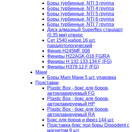
Боры турбинные ,NTI 3 группа
Боры турбинные ,NTI 4 группа
Боры турбинные ,NTI 5 группа
Боры турбинные ,NTI 6 группа
Боры турбинные ,NTI 7 группа
Диск алмазный Superflex стандарт
(0.35 мм) отверс
Сет 1540 набор 16 шт.
парадотологический
Финир H245MF 008
Финиры H22AGK-016 FG/RA
Финиры Н 132,133,134 F (FG)
Финиры Н379 12 F (FG)
Мани
Боры Mani Мани 5 шт. упаковка
Подставки
Plastic Box - бокс для боров,
автоклавируемый FG
Plastic Box - бокс для боров,
автоклавируемый HP
Plastic Box - бокс для боров,
автоклавируемый RA
Бокс для боров и фрез 144 шт.
Подставка бокс под боры Dispodent с
магнитом 9 шт.