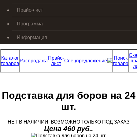
Прайс-лист
Программа
Информация
Ска
Каталог
Прайс-
Поиск
Распродажа
Спецпредложение
пр
товаров
лист
товара
л
Подставка для боров на 24
шт.
НЕТ В НАЛИЧИИ. ВОЗМОЖНО ТОЛЬКО ПОД ЗАКАЗ
Цена 460 руб..