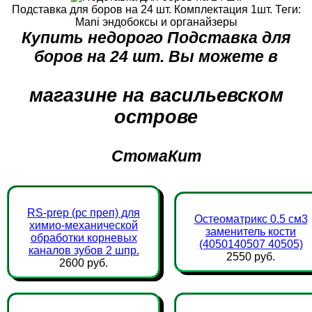
Подставка для боров на 24 шт. Комплектация 1шт. Теги:
Mani эндобоксы и органайзеры
Купить недорого Подставка для
боров на 24 шт. Вы можете в
магазине на васильевском
острове
СтомаКит
RS-prep (рс преп) для
Остеоматрикс 0.5 см3
химио-механической
заменитель кости
обработки корневых
(4050140507 40505)
каналов зубов 2 шпр.
2550 руб.
2600 руб.