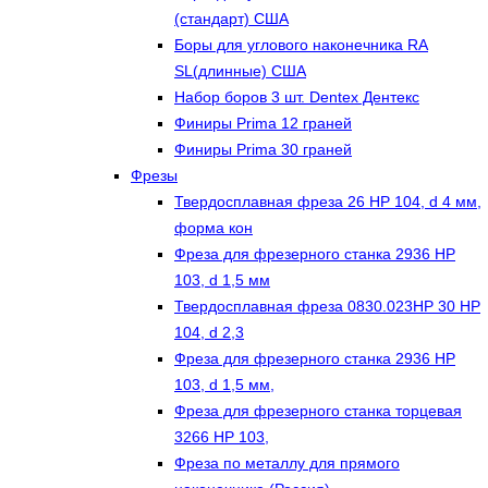
(стандарт) США
Боры для углового наконечника RA
SL(длинные) CША
Набор боров 3 шт. Dentex Дентекс
Финиры Prima 12 граней
Финиры Prima 30 граней
Фрезы
Твердосплавная фреза 26 HP 104, d 4 мм,
форма кон
Фреза для фрезерного станка 2936 HP
103, d 1,5 мм
Твердосплавная фреза 0830.023HP 30 HP
104, d 2,3
Фреза для фрезерного станка 2936 HP
103, d 1,5 мм,
Фреза для фрезерного станка торцевая
3266 HP 103,
Фреза по металлу для прямого