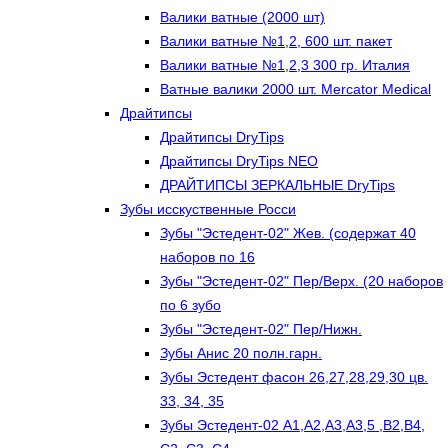
Валики ватные (2000 шт)
Валики ватные №1,2, 600 шт. пакет
Валики ватные №1,2,3 300 гр. Италия
Ватные валики 2000 шт. Mercator Medical
Драйтипсы
Драйтипсы DryTips
Драйтипсы DryTips NEO
ДРАЙТИПСЫ ЗЕРКАЛЬНЫЕ DryTips
Зубы исскуственные Росси
Зубы "Эстедент-02" Жев. (содержат 40
наборов по 16
Зубы "Эстедент-02" Пер/Верх. (20 наборов
по 6 зубо
Зубы "Эстедент-02" Пер/Нижн.
Зубы Анис 20 полн.гарн.
Зубы Эстедент фасон 26,27,28,29,30 цв.
33, 34, 35
Зубы Эстедент-02 А1,А2,А3,А3,5 ,В2,В4,