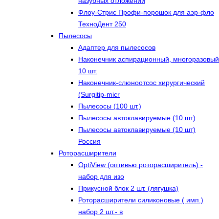
назубных отложений
Флоу-Стрис Профи-порошок для аэр-фло
ТехноДент 250
Пылесосы
Адаптер для пылесосов
Наконечник аспирационный, многоразовый
10 шт.
Наконечник-слюноотсос хирургический
(Surgitip-micr
Пылесосы (100 шт.)
Пылесосы автоклавируемые (10 шт)
Пылесосы автоклавируемые (10 шт)
Россия
Роторасширители
OptiView (оптивью роторасширитель) -
набор для изо
Прикусной блок 2 шт. (лягушка)
Роторасширители силиконовые ( имп.)
набор 2 шт.- в