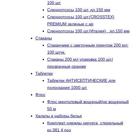
100 шт.
Слюноотсосы,100 шт. дл.150 мм
Слюноотсосы,100 шт.(CROSSTEX)
PREMIUM зеленые с ар
Слюноотсосы,100 шт.(Италия) . дл.150 мм
Стаканы
Стаканчики с цветочным принтом 200 мл:
100 штук.
Стаканы 200 мл упаковка 100 шт.(
прозрачные,оранже
Таблетки
Таблетки АНТИСЕПТИЧЕСКИЕ для
полоскания 1000 шт.
Флос
Флос ментоловый вощеный/не вощенный
50 м
Халаты и наборы белья
Комплект одежды хирурга, стерильный
кх-381 4 поз