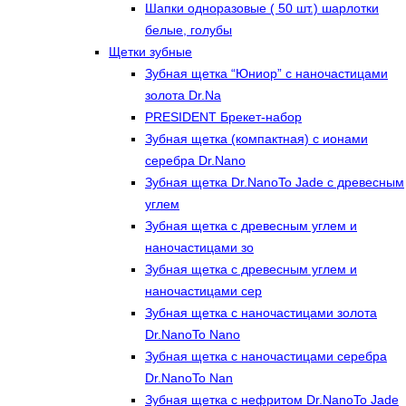
Шапки одноразовые ( 50 шт.) шарлотки
белые, голубы
Щетки зубные
Зубная щетка “Юниор” с наночастицами
золота Dr.Na
PRESIDENT Брекет-набор
Зубная щетка (компактная) с ионами
серебра Dr.Nano
Зубная щетка Dr.NanoTo Jade с древесным
углем
Зубная щетка с древесным углем и
наночастицами зо
Зубная щетка с древесным углем и
наночастицами сер
Зубная щетка с наночастицами золота
Dr.NanoTo Nano
Зубная щетка с наночастицами серебра
Dr.NanoTo Nan
Зубная щетка с нефритом Dr.NanoTo Jade