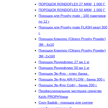
ПОРОШОК RONDOFLEX 27 МКМ, 1 000 Г.
ПОРОШОК RONDOFLEX 50 МКМ, 1 000 Г.
Порошок для Proрhy mate - 100 пакетиков
по 12 г
Порошок для Proрhy mate FLASH pearl 300
г.
Порошок Клинпро (Clinpro Prophy Powder)
ЗМ - 4х10
Порошок Клинпро (Clinpro Prophy Powder)
ЗМ -2х160
Порошок Рондофлекс 27 мк 1 кг
Порошок Рондофлекс 50 мк 1 кг
Порошок Эр-Фло - плюс банка .
Порошок Эр-Фло AIR-FLOW - банка 300 г.
Порошок Эр-Фло Софт - банка 200 г.
Профессиональное чистящее средство
KaVo PROPHYpear
Сноу Бафф - порошок для снятия