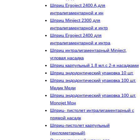
Шприц Ergoject 2400 A,для
интралигаментарной и ин
Шприц Miniject 2300,для
интралигаментарной и интр
Шприц Ergoject 2400 для
интралигаментарной и интра
Шприц интралигаментарный Miniject,
угловая насадка
Шприц карпульный 1.8 мл.с 2-я насадками
Шприц эндодонтический упаковка 10 шт.
Шприц эндодонтический упаковка 100 шт.
Медик Меди
Шприц эндодонтический упаковка 100 шт.
Monojet Мон
Шприц- пистолет интралигаментарный с
прямой насадк
Шприц-пистолет карпульный
(инглометарный)