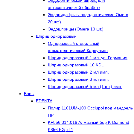
Эндодонтический шприц для
антисептической обработк
Эндонидл (иглы эндодонтические Омега
20 шт.)
Эндошприцы (Омега 10 шт.)
Шприц одноразовый
Одноразовый стерильный
стоматологический Карпульны
Шприц одноразовый 1 мл. уп. Германия
Шприц одноразовый 10 KDL
Шприц одноразовый 2 мл имп.
Шприц одноразовый 3 мл имп.
Шприц одноразовый 5 мл (1 шт.) имп.
Боры
EDENTA
Полир 1101UM-100 Occlupol под мандрель
HP
KF856.314.016 Алмазный бор K-Diamond
K856 FG, d 1,