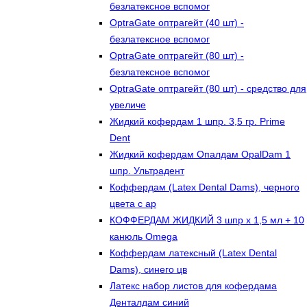
безлатексное вспомог
OptraGate оптрагейт (40 шт) -
безлатексное вспомог
OptraGate оптрагейт (80 шт) -
безлатексное вспомог
OptraGate оптрагейт (80 шт) - средство для
увеличе
Жидкий кофердам 1 шпр. 3,5 гр. Prime
Dent
Жидкий кофердам Опалдам OpalDam 1
шпр. Ультрадент
Коффердам (Latex Dental Dams), черного
цвета с ар
КОФФЕРДАМ ЖИДКИЙ 3 шпр х 1,5 мл + 10
канюль Omega
Коффердам латексный (Latex Dental
Dams), синего цв
Латекс набор листов для кофердама
Денталдам синий