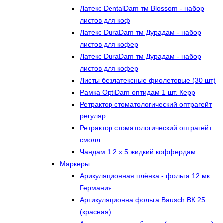
Латекс DentalDam тм Blossom - набор
листов для коф
Латекс DuraDam тм Дурадам - набор
листов для кофер
Латекс DuraDam тм Дурадам - набор
листов для кофер
Листы безлатексные фиолетовые (30 шт)
Рамка OptiDam оптидам 1 шт. Керр
Ретрактор стоматологический оптрагейт
регуляр
Ретрактор стоматологический оптрагейт
смолл
Чандам 1.2 х 5 жидкий коффердам
Маркеры
Арикуляционная плёнка - фольга 12 мк
Германия
Артикуляционна фольга Bausch ВК 25
(красная)