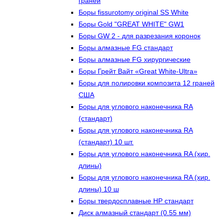
граней
Боры fissurotomy original SS White
Боры Gold "GREAT WHITE" GW1
Боры GW 2 - для разрезания коронок
Боры алмазные FG стандарт
Боры алмазные FG хирургические
Боры Грейт Вайт «Great White-Ultra»
Боры для полировки композита 12 граней
США
Боры для углового наконечника RA
(стандарт)
Боры для углового наконечника RA
(стандарт) 10 шт.
Боры для углового наконечника RA (хир.
длины)
Боры для углового наконечника RA (хир.
длины) 10 ш
Боры твердосплавные НР стандарт
Диск алмазный стандарт (0.55 мм)