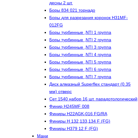
десны 2 шт.
Боры 834 021 торнадо
Боры для разрезания коронок H31MF-
012FG
Боры турбинные ,NTI 1 группа
Боры турбинные ,NTI 2 группа
Боры турбинные ,NTI 3 группа
Боры турбинные ,NTI 4 группа
Боры турбинные ,NTI 5 группа
Боры турбинные ,NTI 6 группа
Боры турбинные ,NTI 7 группа
Диск алмазный Superflex стандарт (0.35
мм) отверс
Сет 1540 набор 16 шт. парадотологический
Финир H245MF 008
Финиры H22AGK-016 FG/RA
Финиры Н 132,133,134 F (FG)
Финиры Н379 12 F (FG)
Мани