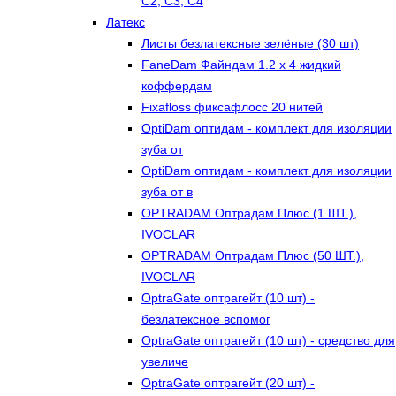
С2, С3, С4
Латекс
Листы безлатексные зелёные (30 шт)
FaneDam Файндам 1.2 х 4 жидкий
коффердам
Fixafloss фиксафлосс 20 нитей
OptiDam оптидам - комплект для изоляции
зуба от
OptiDam оптидам - комплект для изоляции
зуба от в
OPTRADAM Оптрадам Плюс (1 ШТ.),
IVOCLAR
OPTRADAM Оптрадам Плюс (50 ШТ.),
IVOCLAR
OptraGate оптрагейт (10 шт) -
безлатексное вспомог
OptraGate оптрагейт (10 шт) - средство для
увеличе
OptraGate оптрагейт (20 шт) -