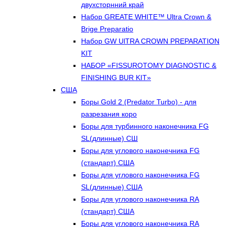
двухсторнний край
Набор GREATE WHITE™ Ultra Crown &
Brige Preparatio
Набор GW UlTRA CROWN PREPARATION
KIT
НАБОР «FISSUROTOMY DIAGNOSTIC &
FINISHING BUR KIT»
США
Боры Gold 2 (Predator Turbo) - для
разрезания коро
Боры для турбинного наконечника FG
SL(длинные) CШ
Боры для углового наконечника FG
(стандарт) США
Боры для углового наконечника FG
SL(длинные) CША
Боры для углового наконечника RA
(стандарт) США
Боры для углового наконечника RA