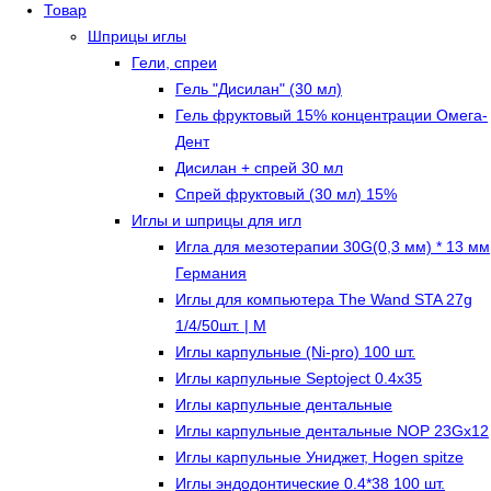
Товар
Шприцы иглы
Гели, спреи
Гель "Дисилан" (30 мл)
Гель фруктовый 15% концентрации Омега-
Дент
Дисилан + спрей 30 мл
Спрей фруктовый (30 мл) 15%
Иглы и шприцы для игл
Игла для мезотерапии 30G(0,3 мм) * 13 мм
Германия
Иглы для компьютера The Wand STA 27g
1/4/50шт. | M
Иглы карпульные (Ni-pro) 100 шт.
Иглы карпульные Septoject 0.4х35
Иглы карпульные дентальные
Иглы карпульные дентальные NOP 23Gх12
Иглы карпульные Униджет, Hogen spitze
Иглы эндодонтические 0.4*38 100 шт.