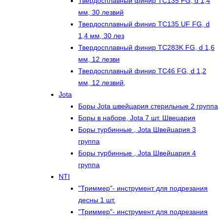
Твердосплавный финир TC135 FG, d 1,4
мм, 30 лезвий
Твердосплавный финир TC135 UF FG, d
1,4 мм, 30 лез
Твердосплавный финир TC283K FG, d 1,6
мм, 12 лезви
Твердосплавный финир TC46 FG, d 1,2
мм, 12 лезвий,
Jota
Боры Jota швейцария стерильные 2 группа
Боры в наборе, Jota 7 шт. Швецария
Боры турбинные , Jota Швейцария 3
группа
Боры турбинные , Jota Швейцария 4
группа
NTI
"Триммер"- инструмент для подрезания
десны 1 шт.
"Триммер"- инструмент для подрезания