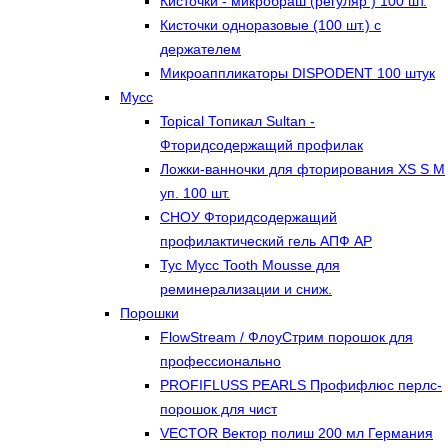
Кисточки - микробраш (регуляр ) 100 шт.
Кисточки одноразовые (100 шт.) с
держателем
Микроаппликаторы DISPODENT 100 штук
Мусс
Topical Топикал Sultan -
Фторидсодержащий профилак
Ложки-ванночки для фторирования XS S М
уп. 100 шт.
СНОУ Фторидсодержащий
профилактический гель АПФ AP
Тус Мусс Tooth Mousse для
реминерализации и сниж.
Порошки
FlowStream / ФлоуСтрим порошок для
профессионально
PROFIFLUSS PEARLS Профифлюс перлс-
порошок для чист
VECTOR Вектор полиш 200 мл Германия