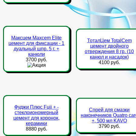
Максцем Maxcem Elite
ТоталЦем TotalCem
цемент для фиксации - 1
цемент двойного
дуальный шпр. 5 г. +
отверждения 8 гр. (10
канюли
канюл и насадок)
3700 руб.
4100 руб.
Фуджи Плюс Fuji + -
Спрей для смазки
стеклоиономерный
наконечников Quatro car
цемент для коронок,
+, 500 мл KAVO
керамики
3790 руб.
8880 руб.