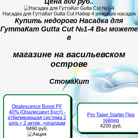
Цена 800 руб..
Насадка для ГуттаКат Gutta Cut Набор 4 режущих насадок
Купить недорого Насадка для
ГуттаКат Gutta Cut №1-4 Вы можете
в
магазине на васильевском
острове
СтомаКит
Opalescence Boost PF
40% (Опалисцент Буст) -
Pro Taper Starter Про
отбеливающая система 2
тейпер
шпр.+ 2 актив. +опалдам
4200 руб.
9490 руб.