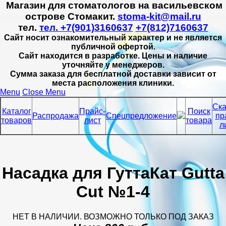
Магазин для стоматологов на васильевском
острове Стомакит.
stoma-kit@mail.ru
тел.
тел. +7(901)3160637
+7(812)7160637
Сайт носит ознакомительный характер и не является
публичной офертой.
Сайт находится в разработке. Цены и наличие
уточняйте у менеджеров.
Сумма заказа для бесплатной доставки зависит от
места расположения клиники.
Menu
Close Menu
Ска
Каталог
Прайс-
Поиск
Распродажа
Спецпредложение
пр
товаров
лист
товара
л
Насадка для ГуттаКат Gutta
Cut №1-4
НЕТ В НАЛИЧИИ. ВОЗМОЖНО ТОЛЬКО ПОД ЗАКАЗ