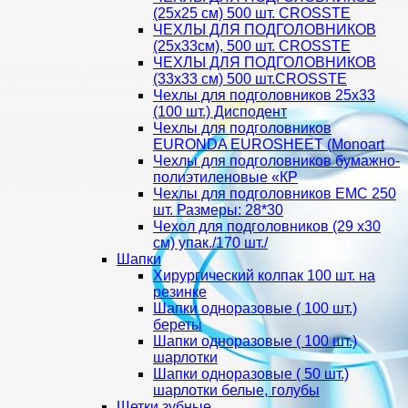
(25х25 см) 500 шт. CROSSTE
ЧЕХЛЫ ДЛЯ ПОДГОЛОВНИКОВ
(25х33см), 500 шт. CROSSTE
ЧЕХЛЫ ДЛЯ ПОДГОЛОВНИКОВ
(33х33 см) 500 шт.CROSSTE
Чехлы для подголовников 25х33
(100 шт.) Дисподент
Чехлы для подголовников
EURONDA EUROSHEET (Monoart
Чехлы для подголовников бумажно-
полиэтиленовые «КР
Чехлы для подголовников ЕМС 250
шт. Размеры: 28*30
Чехол для подголовников (29 х30
см) упак./170 шт./
Шапки
Хирургический колпак 100 шт. на
резинке
Шапки одноразовые ( 100 шт.)
береты
Шапки одноразовые ( 100 шт.)
шарлотки
Шапки одноразовые ( 50 шт.)
шарлотки белые, голубы
Щетки зубные