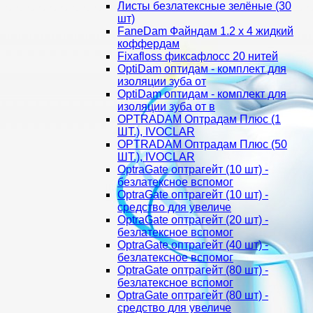
Листы безлатексные зелёные (30
шт)
FaneDam Файндам 1.2 х 4 жидкий
коффердам
Fixafloss фиксафлосс 20 нитей
OptiDam оптидам - комплект для
изоляции зуба от
OptiDam оптидам - комплект для
изоляции зуба от в
OPTRADAM Оптрадам Плюс (1
ШТ.), IVOCLAR
OPTRADAM Оптрадам Плюс (50
ШТ.), IVOCLAR
OptraGate оптрагейт (10 шт) -
безлатексное вспомог
OptraGate оптрагейт (10 шт) -
средство для увеличе
OptraGate оптрагейт (20 шт) -
безлатексное вспомог
OptraGate оптрагейт (40 шт) -
безлатексное вспомог
OptraGate оптрагейт (80 шт) -
безлатексное вспомог
OptraGate оптрагейт (80 шт) -
средство для увеличе