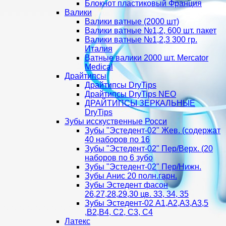
Блокнот пластиковый Франция
Валики
Валики ватные (2000 шт)
Валики ватные №1,2, 600 шт. пакет
Валики ватные №1,2,3 300 гр.
Италия
Ватные валики 2000 шт. Mercator
Medical
Драйтипсы
Драйтипсы DryTips
Драйтипсы DryTips NEO
ДРАЙТИПСЫ ЗЕРКАЛЬНЫЕ
DryTips
Зубы исскуственные Росси
Зубы "Эстедент-02" Жев. (содержат
40 наборов по 16
Зубы "Эстедент-02" Пер/Верх. (20
наборов по 6 зубо
Зубы "Эстедент-02" Пер/Нижн.
Зубы Анис 20 полн.гарн.
Зубы Эстедент фасон
26,27,28,29,30 цв. 33, 34, 35
Зубы Эстедент-02 А1,А2,А3,А3,5
,В2,В4, С2, С3, С4
Латекс