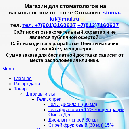
Магазин для стоматологов на
васильевском острове Стомакит.
stoma-
kit@mail.ru
тел.
тел. +7(901)3160637
+7(812)7160637
Сайт носит ознакомительный характер и не
является публичной офертой.
Сайт находится в разработке. Цены и наличие
уточняйте у менеджеров.
Сумма заказа для бесплатной доставки зависит от
места расположения клиники.
Menu
Главная
Распродажа
Товар
Шприцы иглы
Гели, спреи
Гель "Дисилан" (30 мл)
Гель фруктовый 15% концентрации
Омега-Дент
Дисилан + спрей 30 мл
Спрей фруктовый (30 мл) 15%