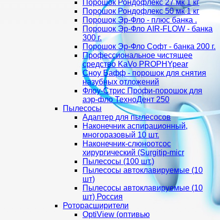
Порошок Рондофлекс 27 мк 1 кг
Порошок Рондофлекс 50 мк 1 кг
Порошок Эр-Фло - плюс банка .
Порошок Эр-Фло AIR-FLOW - банка
300 г.
Порошок Эр-Фло Софт - банка 200 г.
Профессиональное чистящее
средство KaVo PROPHYpear
Сноу Бафф - порошок для снятия
назубных отложений
Флоу-Стрис Профи-порошок для
аэр-фло ТехноДент 250
Пылесосы
Адаптер для пылесосов
Наконечник аспирационный,
многоразовый 10 шт.
Наконечник-слюноотсос
хирургический (Surgitip-micr
Пылесосы (100 шт.)
Пылесосы автоклавируемые (10
шт)
Пылесосы автоклавируемые (10
шт) Россия
Роторасширители
OptiView (оптивью