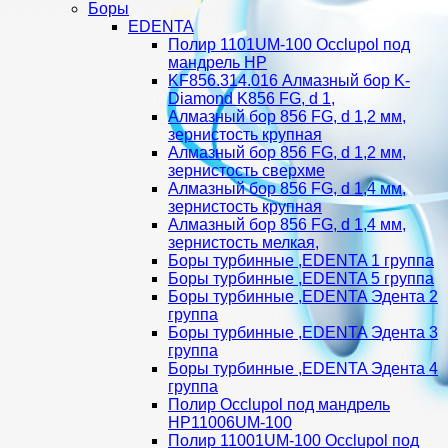
Боры
EDENTA
Полир 1101UM-100 Occlupol под
мандрель HP
KF856.314.016 Алмазный бор K-
Diamond K856 FG, d 1,
Алмазный бор 856 FG, d 1,2 мм,
зернистость крупная
Алмазный бор 856 FG, d 1,2 мм,
зернистость сверхме
Алмазный бор 856 FG, d 1,4 мм,
зернистость крупная
Алмазный бор 856 FG, d 1,4 мм,
зернистость мелкая,
Боры турбинные ,EDENTA 1 группа
Боры турбинные ,EDENTA 5 группа
Боры турбинные ,EDENTA Эдента 2
группа
Боры турбинные ,EDENTA Эдента 3
группа
Боры турбинные ,EDENTA Эдента 4
группа
Полир Occlupol под мандрель
HP11006UM-100
Полир 11001UM-100 Occlupol под