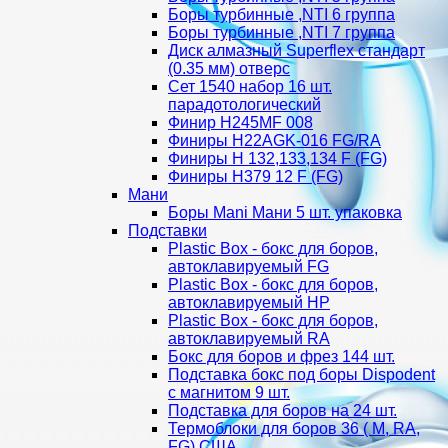
Боры турбинные ,NTI 6 группа
Боры турбинные ,NTI 7 группа
Диск алмазный Superflex стандарт
(0.35 мм) отверс
Сет 1540 набор 16 шт.
парадотологический
Финир H245MF 008
Финиры H22AGK-016 FG/RA
Финиры Н 132,133,134 F (FG)
Финиры Н379 12 F (FG)
Мани
Боры Mani Мани 5 шт. упаковка
Подставки
Plastic Box - бокс для боров,
автоклавируемый FG
Plastic Box - бокс для боров,
автоклавируемый HP
Plastic Box - бокс для боров,
автоклавируемый RA
Бокс для боров и фрез 144 шт.
Подставка бокс под боры Dispodent
с магнитом 9 шт.
Подставка для боров на 24 шт.
Термоблоки для боров 36 ( М, RA,
FG) США