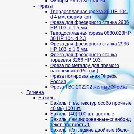
Финиры Prima 30 граней
Фрезы
Твердосплавная фреза 26 HP 104,
d 4 мм, форма кон
Фреза для фрезерного станка 2936
HP 103, d 1,5 мм
Твердосплавная фреза 0830.023HP
30 HP 104, d 2,3
Фреза для фрезерного станка 2936
HP 103, d 1,5 мм,
Фреза для фрезерного станка
торцевая 3266 HP 103,
Фреза по металлу для прямого
наконечника (Россия)
Фреза полировальная "Фреза"
Россия
Фреза ТВС 202202 желтые "Фреза"
Гигиена
Бахилы
Бахилы ( п/э, текстур особо прочные
40 мк) 100 шт.
Бахилы (40) 100 шт. цветные
Бахилы ламинированные-спанбонд
текст. плотность 1
Бахилы п/э гладкие двойные (бело-