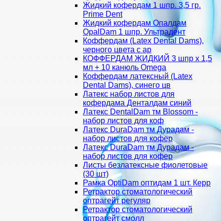
Жидкий кофердам 1 шпр. 3,5 гр.
Prime Dent
Жидкий кофердам Опалдам
OpalDam 1 шпр. Ультрадент
Коффердам (Latex Dental Dams),
черного цвета с ар
КОФФЕРДАМ ЖИДКИЙ 3 шпр х 1,5
мл + 10 канюль Omega
Коффердам латексный (Latex
Dental Dams), синего цв
Латекс набор листов для
кофердама Денталдам синий
Латекс DentalDam тм Blossom -
набор листов для коф
Латекс DuraDam тм Дурадам -
набор листов для кофер
Латекс DuraDam тм Дурадам -
набор листов для кофер
Листы безлатексные фиолетовые
(30 шт)
Рамка OptiDam оптидам 1 шт. Керр
Ретрактор стоматологический
оптрагейт регуляр
Ретрактор стоматологический
оптрагейт смолл