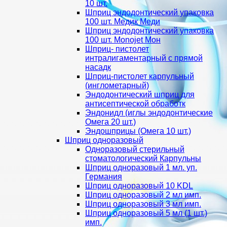
10 шт.
Шприц эндодонтический упаковка
100 шт. Медик Меди
Шприц эндодонтический упаковка
100 шт. Monojet Мон
Шприц- пистолет
интралигаментарный с прямой
насадк
Шприц-пистолет карпульный
(инглометарный)
Эндодонтический шприц для
антисептической обработк
Эндонидл (иглы эндодонтические
Омега 20 шт.)
Эндошприцы (Омега 10 шт.)
Шприц одноразовый
Одноразовый стерильный
стоматологический Карпульны
Шприц одноразовый 1 мл. уп.
Германия
Шприц одноразовый 10 KDL
Шприц одноразовый 2 мл имп.
Шприц одноразовый 3 мл имп.
Шприц одноразовый 5 мл (1 шт.)
имп.