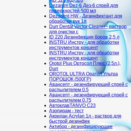
MD 520 МД-520
Dezarum Dez-6 Дез-6 спрей для
поверхностей-500 мл
Dezodent HW - Дезинфектант для
обработки рук 1л
Durr Dental Vector Cleaner - раствор
для очистки с
ID 220 Дезинфекция боров 2,5 л
INSTRU Инстру - для обработки
инструментов концент
INSTRU Инстру - для обработки
инструментов концент
Orotol Plus Ортосол Плюс (2,5л.),
Durr
OROTOL ULTRA Оратол Ультра
ПОРОШОК (500ГР)
Авансепт - дезенфирующий спрей с
распылителем 0.5
Авансепт - дезенфирующий спрей с
распылителем 0.75
АвтоклавTANVO С23
Азопирам - тест
Акрилан Acrylan 1л - раствор для
быстрой дезинфек
Актибор - дезинфицирующее