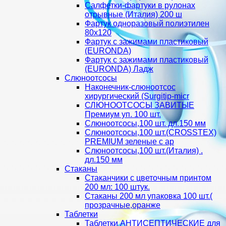
Салфетки-фартуки в рулонах
отрывные (Италия) 200 ш
Фартук одноразовый полиэтилен
80х120
Фартук с зажимами пластиковый
(EURONDA)
Фартук с зажимами пластиковый
(EURONDA) Ладж
Слюноотсосы
Наконечник-слюноотсос
хирургический (Surgitip-micr
СЛЮНООТСОСЫ ЗАВИТЫЕ
Премиум уп. 100 шт.
Слюноотсосы,100 шт. дл.150 мм
Слюноотсосы,100 шт.(CROSSTEX)
PREMIUM зеленые с ар
Слюноотсосы,100 шт.(Италия) .
дл.150 мм
Стаканы
Стаканчики с цветочным принтом
200 мл: 100 штук.
Стаканы 200 мл упаковка 100 шт.(
прозрачные,оранже
Таблетки
Таблетки АНТИСЕПТИЧЕСКИЕ для