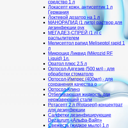
средство 1 л
Локасепт кожн. антисептик 1 л
Германия
Локтевой дозатор на 1 л
МАНОРАПИД (1 литр) раствор для
дезинфекции рук
МЕГАДЕЗ-СПРЕЙ (1 л) с
распылителем
Мелисептол рапид Meliseptol rapid 1
л
Микроцид Ликвид (Mikrozid RF
Liquid) 1л.
Оратол плюс 2.5 л
Ортосол-Адгезив (500 мл) - для
обработки стоматоло
Ортосол-Импрес (400мл) - для
сохранения качества о
Ортосол-Клинз
Отбеливающая жидкость для
нержавеющей стали
Ротасепт 2 л (Rotasept)-концентрат
для дезинфекции
Салфетки дезинфицирующие
Dezaurum «Альфа-Вайп»
Свежесть (жидкое мыло) 1 л