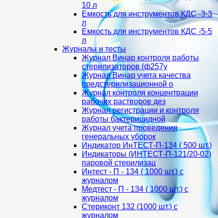
10 л
Емкость для инструментов КДС -3-3
л
Емкость для инструментов КДС -5-5
л
Журналы и тесты
Журнал Винар контроля работы
стерилизаторов (ф257у
Журнал Винар учета качества
предстерилизационной о
Журнал контроля концентрации
рабочих растворов дез
Журнал регистрации и контроля
работы бактерицидной
Журнал учета проведения
генеральных уборок
Индикатор ИнТЕСТ-П-134 ( 500 шт.)
Индикаторы (ИНТЕСТ-П-121/20-02)
паровой стерилизац
Интест - П - 134 ( 1000 шт.) с
журналом
Медтест - П - 134 ( 1000 шт.) с
журналом
Стериконт 132 (1000 шт.) с
журналом