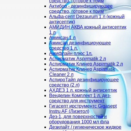
средство, готовое к прим
Актибор - дезинфицирующее
средство, готовое к прим
Альфа-септ Dezaurum 1 л (кожный
антисептик)
АМИДИН АКВА кожный антисептик
1 л
Амиксан 1 л
Амиксан дезинфицирующее
средство 1 л.
Амифлайн плюс 1л.
Аспирматик Aspirmatik 2 л
Аспирматик Клинер Aspirmatik 2 л
Аспирматик Клинер Aspirmatik
Cleaner 2 л
АспироТайп дезинфицирующее
средство (2 л)
АХДЕЗ 1 л. кожный антисептик
Венделин Комплект 1 л. дез-
средство для инструмент
Гигасепт ирструментс Gigasept
Instru AF (Лизетол)
Дез-1, для поверхностей и
оборудования 1000 мл фла
Дезилайт / гигиеническое жидкое