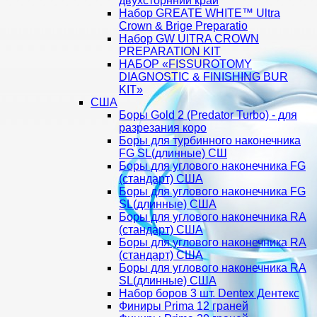
двухсторнний край
Набор GREATE WHITE™ Ultra
Crown & Brige Preparatio
Набор GW UlTRA CROWN
PREPARATION KIT
НАБОР «FISSUROTOMY
DIAGNOSTIC & FINISHING BUR
KIT»
США
Боры Gold 2 (Predator Turbo) - для
разрезания коро
Боры для турбинного наконечника
FG SL(длинные) CШ
Боры для углового наконечника FG
(стандарт) США
Боры для углового наконечника FG
SL(длинные) CША
Боры для углового наконечника RA
(стандарт) США
Боры для углового наконечника RA
(стандарт) США
Боры для углового наконечника RA
SL(длинные) CША
Набор боров 3 шт. Dentex Дентекс
Финиры Prima 12 граней