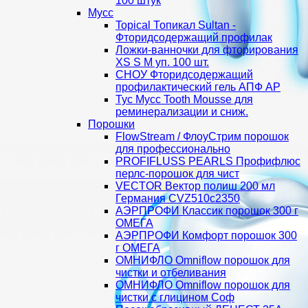
100 штук
Мусс
Topical Топикал Sultan -
Фторидсодержащий профилак
Ложки-ванночки для фторирования
XS S М уп. 100 шт.
СНОУ Фторидсодержащий
профилактический гель АПФ AP
Тус Мусс Tooth Mousse для
реминерализации и сниж.
Порошки
FlowStream / ФлоуСтрим порошок
для профессионально
PROFIFLUSS PEARLS Профифлюс
перлс-порошок для чист
VECTOR Вектор полиш 200 мл
Германия CVZ510с2350
АЭРПРОФИ Классик порошок 300 г
ОМЕГА
АЭРПРОФИ Комфорт порошок 300
г ОМЕГА
ОМНИФЛО Omniflow порошок для
чистки и отбеливания
ОМНИФЛО Omniflow порошок для
чистки с глицином Соф