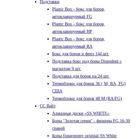
Подставки
Plastic Box - бокс для боров,
автоклавируемый FG
Plastic Box - бокс для боров,
автоклавируемый HP
Plastic Box - бокс для боров,
автоклавируемый RA
Бокс для боров и фрез 144 шт.
Подставка бокс под боры Dispodent с
магнитом 9 шт.
Подставка для боров на 24 шт.
Термоблоки для боров 36 ( М, RA, FG)
США
Термоблоки для боров 48 М (RA/FG)
СС Вайт
Алмазные диски «SS WHITE»
Боры "Золотая серия" - финиры FG 16-30
граней
Боры fissurotomy original SS White