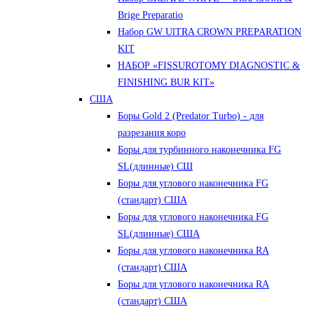
Brige Preparatio
Набор GW UlTRA CROWN PREPARATION
KIT
НАБОР «FISSUROTOMY DIAGNOSTIC &
FINISHING BUR KIT»
США
Боры Gold 2 (Predator Turbo) - для
разрезания коро
Боры для турбинного наконечника FG
SL(длинные) CШ
Боры для углового наконечника FG
(стандарт) США
Боры для углового наконечника FG
SL(длинные) CША
Боры для углового наконечника RA
(стандарт) США
Боры для углового наконечника RA
(стандарт) США