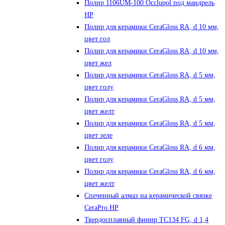
Полир 1106UM-100 Occlupol под мандрель
HP
Полир для керамики CeraGloss RA, d 10 мм,
цвет гол
Полир для керамики CeraGloss RA, d 10 мм,
цвет жел
Полир для керамики CeraGloss RA, d 5 мм,
цвет голу
Полир для керамики CeraGloss RA, d 5 мм,
цвет желт
Полир для керамики CeraGloss RA, d 5 мм,
цвет зеле
Полир для керамики CeraGloss RA, d 6 мм,
цвет голу
Полир для керамики CeraGloss RA, d 6 мм,
цвет желт
Спеченный алмаз на керамической связке
CeraPro HP
Твердосплавный финир TC134 FG, d 1,4