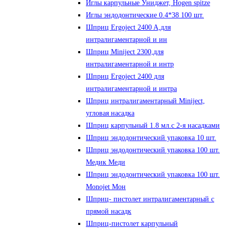
Иглы карпульные Униджет, Hogen spitze
Иглы эндодонтические 0.4*38 100 шт.
Шприц Ergoject 2400 A,для
интралигаментарной и ин
Шприц Miniject 2300,для
интралигаментарной и интр
Шприц Ergoject 2400 для
интралигаментарной и интра
Шприц интралигаментарный Miniject,
угловая насадка
Шприц карпульный 1.8 мл.с 2-я насадками
Шприц эндодонтический упаковка 10 шт.
Шприц эндодонтический упаковка 100 шт.
Медик Меди
Шприц эндодонтический упаковка 100 шт.
Monojet Мон
Шприц- пистолет интралигаментарный с
прямой насадк
Шприц-пистолет карпульный