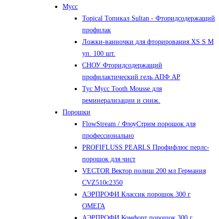
Мусс
Topical Топикал Sultan - Фторидсодержащий
профилак
Ложки-ванночки для фторирования XS S М
уп. 100 шт.
СНОУ Фторидсодержащий
профилактический гель АПФ AP
Тус Мусс Tooth Mousse для
реминерализации и сниж.
Порошки
FlowStream / ФлоуСтрим порошок для
профессионально
PROFIFLUSS PEARLS Профифлюс перлс-
порошок для чист
VECTOR Вектор полиш 200 мл Германия
CVZ510с2350
АЭРПРОФИ Классик порошок 300 г
ОМЕГА
АЭРПРОФИ Комфорт порошок 300 г