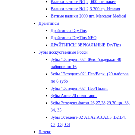
Валики ватные №1,2, 600 шт. пакет
Валики ватные №1,2,3 300 гр. Италия
Ватные валики 2000 шт. Mercator Medical
Драйтипсы
Драйтипсы DryTips
Драйтипсы DryTips NEO
ДРАЙТИПСЫ ЗЕРКАЛЬНЫЕ DryTips
Зубы исскуственные Росси
Зубы "Эстедент-02" Жев. (содержат 40
наборов по 16
Зубы "Эстедент-02" Пер/Верх. (20 наборов
по 6 зубо
Зубы "Эстедент-02" Пер/Нижн.
Зубы Анис 20 полн.гарн.
Зубы Эстедент фасон 26,27,28,29,30 цв. 33,
34, 35
Зубы Эстедент-02 А1,А2,А3,А3,5 ,В2,В4,
С2, С3, С4
Латекс