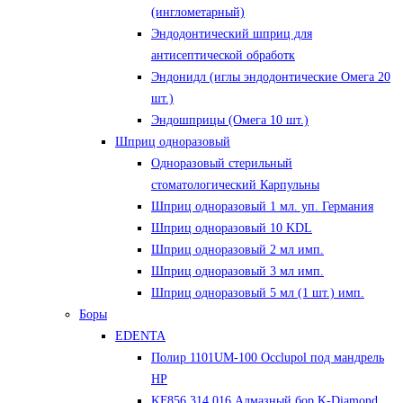
(инглометарный)
Эндодонтический шприц для
антисептической обработк
Эндонидл (иглы эндодонтические Омега 20
шт.)
Эндошприцы (Омега 10 шт.)
Шприц одноразовый
Одноразовый стерильный
стоматологический Карпульны
Шприц одноразовый 1 мл. уп. Германия
Шприц одноразовый 10 KDL
Шприц одноразовый 2 мл имп.
Шприц одноразовый 3 мл имп.
Шприц одноразовый 5 мл (1 шт.) имп.
Боры
EDENTA
Полир 1101UM-100 Occlupol под мандрель
HP
KF856.314.016 Алмазный бор K-Diamond