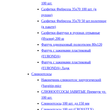
100 шт.
Салфетки Фибрелла 35х70 100 шт. (в
рулоне)
Салфетки Фибрелла 35х70 50 шт.полотенце
(в пакете)
Салфетки-фартуки в рулонах отрывные
(Италия) 200 ш
Фартук одноразовый полиэтилен 80х120
Фартук с зажимами пластиковый
(EURONDA)
Фартук с зажимами пластиковый
(EURONDA) Ладж
Слюноотсосы
Наконечник-слюноотсос хирургический
(Surgitip-micr
СЛЮНООТСОСЫ ЗАВИТЫЕ Премиум уп.
100 шт.
Слюноотсосы,100 шт. дл.150 мм
Слюноотсосы,100 шт.(CROSSTEX)