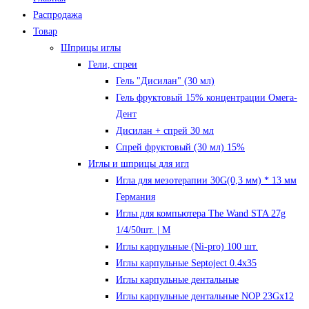
Распродажа
Товар
Шприцы иглы
Гели, спреи
Гель "Дисилан" (30 мл)
Гель фруктовый 15% концентрации Омега-
Дент
Дисилан + спрей 30 мл
Спрей фруктовый (30 мл) 15%
Иглы и шприцы для игл
Игла для мезотерапии 30G(0,3 мм) * 13 мм
Германия
Иглы для компьютера The Wand STA 27g
1/4/50шт. | M
Иглы карпульные (Ni-pro) 100 шт.
Иглы карпульные Septoject 0.4х35
Иглы карпульные дентальные
Иглы карпульные дентальные NOP 23Gх12