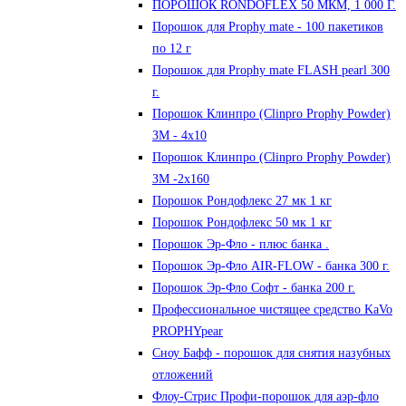
ПОРОШОК RONDOFLEX 50 МКМ, 1 000 Г.
Порошок для Proрhy mate - 100 пакетиков
по 12 г
Порошок для Proрhy mate FLASH pearl 300
г.
Порошок Клинпро (Clinpro Prophy Powder)
ЗМ - 4х10
Порошок Клинпро (Clinpro Prophy Powder)
ЗМ -2х160
Порошок Рондофлекс 27 мк 1 кг
Порошок Рондофлекс 50 мк 1 кг
Порошок Эр-Фло - плюс банка .
Порошок Эр-Фло AIR-FLOW - банка 300 г.
Порошок Эр-Фло Софт - банка 200 г.
Профессиональное чистящее средство KaVo
PROPHYpear
Сноу Бафф - порошок для снятия назубных
отложений
Флоу-Стрис Профи-порошок для аэр-фло