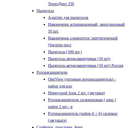
ТехноДент 250
Пылесосы
Адаптер для пылесосов
Наконечник аспирационный, многоразовый
10 шт.
Наконечник-слюноотсос хирургический
(Surgitip-micr
Пылесосы (100 шт.)
Пылесосы автоклавируемые (10 шт)
Пылесосы автоклавируемые (10 шт) Россия
Роторасширители
OptiView (оптивью роторасширитель) -
набор для изо
Прикусной блок 2 шт. (лягушка)
Роторасширители силиконовые ( имп.)
набор 2 шт.- в
Роторасширитель (набор 6 + 6) силикон
(лягушата)
Салфетки, простыни, фарт