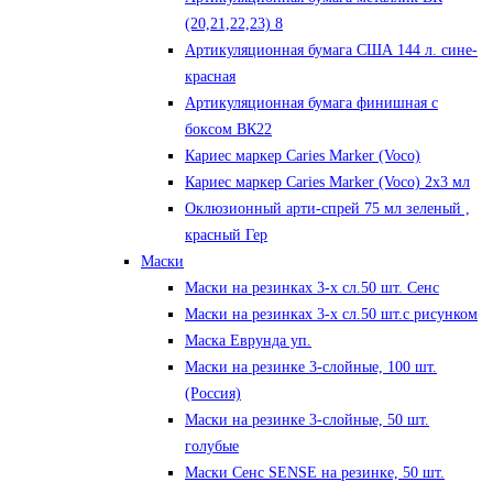
(20,21,22,23) 8
Артикуляционная бумага США 144 л. сине-
красная
Артикуляционная бумага финишная с
боксом ВК22
Кариес маркер Caries Marker (Voco)
Кариес маркер Caries Marker (Voco) 2х3 мл
Оклюзионный арти-спрей 75 мл зеленый ,
красный Гер
Маски
Маски на резинках 3-х сл.50 шт. Сенс
Маски на резинках 3-х сл.50 шт.с рисунком
Маска Еврунда уп.
Маски на резинке 3-слойные, 100 шт.
(Россия)
Маски на резинке 3-слойные, 50 шт.
голубые
Маски Сенс SENSE на резинке, 50 шт.