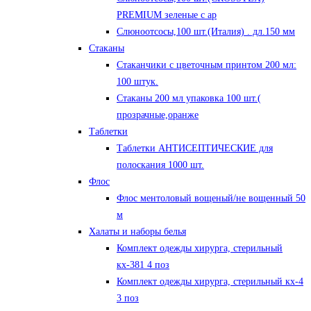
PREMIUM зеленые с ар
Слюноотсосы,100 шт.(Италия) . дл.150 мм
Стаканы
Стаканчики с цветочным принтом 200 мл:
100 штук.
Стаканы 200 мл упаковка 100 шт.(
прозрачные,оранже
Таблетки
Таблетки АНТИСЕПТИЧЕСКИЕ для
полоскания 1000 шт.
Флос
Флос ментоловый вощеный/не вощенный 50
м
Халаты и наборы белья
Комплект одежды хирурга, стерильный
кх-381 4 поз
Комплект одежды хирурга, стерильный кх-4
3 поз