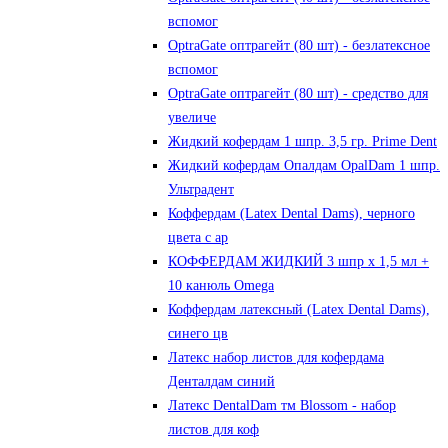
вспомог
OptraGate оптрагейт (80 шт) - безлатексное
вспомог
OptraGate оптрагейт (80 шт) - средство для
увеличе
Жидкий кофердам 1 шпр. 3,5 гр. Prime Dent
Жидкий кофердам Опалдам OpalDam 1 шпр.
Ультрадент
Коффердам (Latex Dental Dams), черного
цвета с ар
КОФФЕРДАМ ЖИДКИЙ 3 шпр х 1,5 мл +
10 канюль Omega
Коффердам латексный (Latex Dental Dams),
синего цв
Латекс набор листов для кофердама
Денталдам синий
Латекс DentalDam тм Blossom - набор
листов для коф