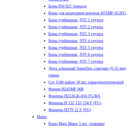
Боры 834 021 торнадо
Боры для разрезания коронок H31MF-012FG
Боры турбинные ,NTI 1 группа
Боры турбинные ,NTI 2 группа
Боры турбинные ,NTI 3 группа
Боры турбинные ,NTI 4 группа
Боры турбинные ,NTI 5 группа
Боры турбинные ,NTI 6 группа
Боры турбинные ,NTI 7 группа
Диск алмазный Superflex стандарт (0.35 мм)
отверс
Сет 1540 набор 16 шт. парадотологический
Финир H245MF 008
Финиры H22AGK-016 FG/RA
Финиры Н 132,133,134 F (FG)
Финиры Н379 12 F (FG)
Мани
Боры Mani Мани 5 шт. упаковка