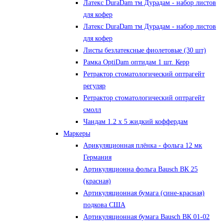
Латекс DuraDam тм Дурадам - набор листов
для кофер
Латекс DuraDam тм Дурадам - набор листов
для кофер
Листы безлатексные фиолетовые (30 шт)
Рамка OptiDam оптидам 1 шт. Керр
Ретрактор стоматологический оптрагейт
регуляр
Ретрактор стоматологический оптрагейт
смолл
Чандам 1.2 х 5 жидкий коффердам
Маркеры
Арикуляционная плёнка - фольга 12 мк
Германия
Артикуляционна фольга Bausch ВК 25
(красная)
Артикуляционная бумага (сине-красная)
подкова США
Артикуляционная бумага Bausch ВК 01-02