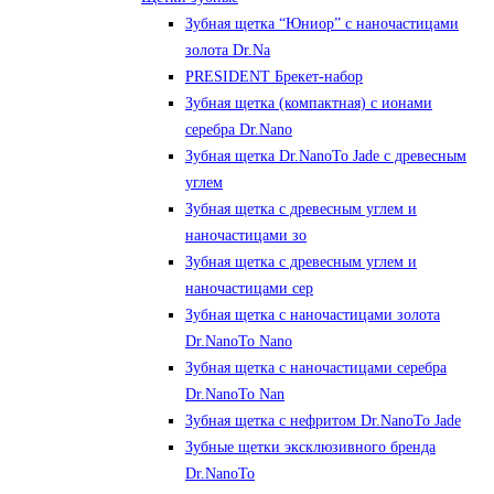
Зубная щетка “Юниор” с наночастицами
золота Dr.Na
PRESIDENT Брекет-набор
Зубная щетка (компактная) с ионами
серебра Dr.Nano
Зубная щетка Dr.NanoTo Jade с древесным
углем
Зубная щетка с древесным углем и
наночастицами зо
Зубная щетка с древесным углем и
наночастицами сер
Зубная щетка с наночастицами золота
Dr.NanoTo Nano
Зубная щетка с наночастицами серебра
Dr.NanoTo Nan
Зубная щетка с нефритом Dr.NanoTo Jade
Зубные щетки эксклюзивного бренда
Dr.NanoTo