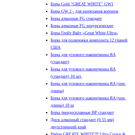
Боры Gold "GREAT WHITE" GW1
Боры GW 2 - для разрезания коронок
Боры алмазные FG стандарт
Боры алмазные FG хирургические
Боры Грейт Вайт «Great White-Ultra»
Боры для полировки композита 12 граней
США
Боры для углового наконечника RA
(стандарт)
Боры для углового наконечника RA
(стандарт) 10 шт.
Боры для углового наконечника RA (хир.
длины)
Боры для углового наконечника RA (хир.
длины) 10 ш
Боры твердосплавные НР стандарт
Диск алмазный стандарт (0.55 мм)
двухсторнний край
Набор GREATE WHITE™ Ultra Crown &