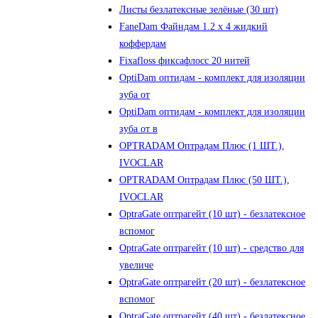
Листы безлатексные зелёные (30 шт)
FaneDam Файндам 1.2 х 4 жидкий
коффердам
Fixafloss фиксафлосс 20 нитей
OptiDam оптидам - комплект для изоляции
зуба от
OptiDam оптидам - комплект для изоляции
зуба от в
OPTRADAM Оптрадам Плюс (1 ШТ.),
IVOCLAR
OPTRADAM Оптрадам Плюс (50 ШТ.),
IVOCLAR
OptraGate оптрагейт (10 шт) - безлатексное
вспомог
OptraGate оптрагейт (10 шт) - средство для
увеличе
OptraGate оптрагейт (20 шт) - безлатексное
вспомог
OptraGate оптрагейт (40 шт) - безлатексное