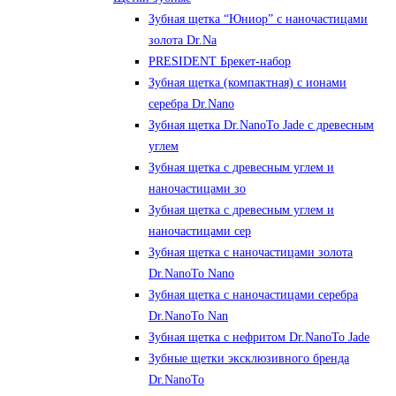
Зубная щетка “Юниор” с наночастицами
золота Dr.Na
PRESIDENT Брекет-набор
Зубная щетка (компактная) с ионами
серебра Dr.Nano
Зубная щетка Dr.NanoTo Jade с древесным
углем
Зубная щетка с древесным углем и
наночастицами зо
Зубная щетка с древесным углем и
наночастицами сер
Зубная щетка с наночастицами золота
Dr.NanoTo Nano
Зубная щетка с наночастицами серебра
Dr.NanoTo Nan
Зубная щетка с нефритом Dr.NanoTo Jade
Зубные щетки эксклюзивного бренда
Dr.NanoTo