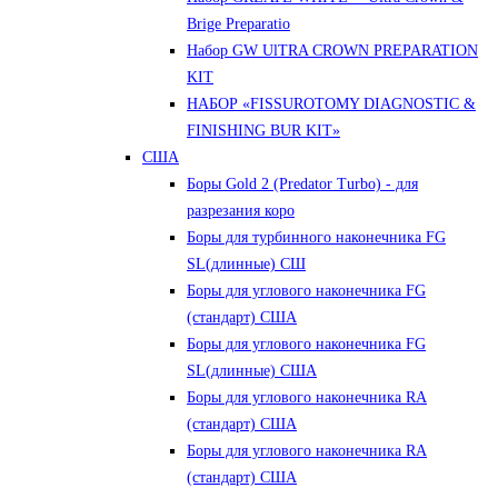
Brige Preparatio
Набор GW UlTRA CROWN PREPARATION
KIT
НАБОР «FISSUROTOMY DIAGNOSTIC &
FINISHING BUR KIT»
США
Боры Gold 2 (Predator Turbo) - для
разрезания коро
Боры для турбинного наконечника FG
SL(длинные) CШ
Боры для углового наконечника FG
(стандарт) США
Боры для углового наконечника FG
SL(длинные) CША
Боры для углового наконечника RA
(стандарт) США
Боры для углового наконечника RA
(стандарт) США