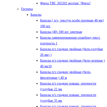
Фреза ТВС 202202 желтые "Фреза"
Гигиена
Бахилы
Бахилы ( п/э, текстур особо прочные 40 мк)
100 шт.
Бахилы (40) 100 шт. цветные
Бахилы ламинированные-спанбонд текст.
плотность 1
Бахилы п/э гладкие двойные (бело-голубые
26 мк) )
Бахилы п/э гладкие двойные (бело-зеленые )
40 мк10
Бахилы п/э гладкие двойные (бело-
фиолетовые ) 40 м
Бахилы п/э гладкие повыш. прочности
(голубые 22 мк
Бахилы п/э гладкие повыш. прочности
(голубые 35 мк
Бахилы п/э гладкие повыш. прочности