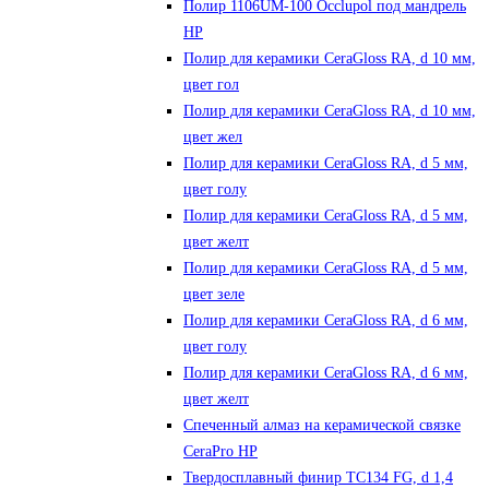
Полир 1106UM-100 Occlupol под мандрель
HP
Полир для керамики CeraGloss RA, d 10 мм,
цвет гол
Полир для керамики CeraGloss RA, d 10 мм,
цвет жел
Полир для керамики CeraGloss RA, d 5 мм,
цвет голу
Полир для керамики CeraGloss RA, d 5 мм,
цвет желт
Полир для керамики CeraGloss RA, d 5 мм,
цвет зеле
Полир для керамики CeraGloss RA, d 6 мм,
цвет голу
Полир для керамики CeraGloss RA, d 6 мм,
цвет желт
Спеченный алмаз на керамической связке
CeraPro HP
Твердосплавный финир TC134 FG, d 1,4