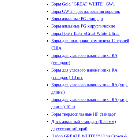
Боры Gold "GREAT WHITE" GW1
Боры GW 2 - для разрезания коронок
Боры алмазные FG стандарт
Боры алмазные FG хирургические
Боры Грейт Вайт «Great White-Ultra»
Боры для полировки композита 12 граней
США
Боры для углового наконечника RA
(стандарт)
Боры для углового наконечника RA
(стандарт) 10 шт.
Боры для углового наконечника RA (хир.
длины)
Боры для углового наконечника RA (хир.
длины) 10 ш
Боры твердосплавные НР стандарт
Диск алмазный стандарт (0.55 мм)
двухсторнний край
Набор GREATE WHITE™ Ultra Crown &