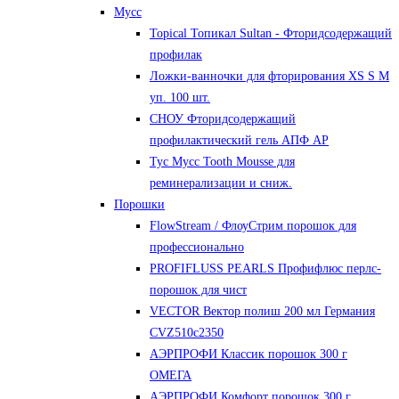
Мусс
Topical Топикал Sultan - Фторидсодержащий
профилак
Ложки-ванночки для фторирования XS S М
уп. 100 шт.
СНОУ Фторидсодержащий
профилактический гель АПФ AP
Тус Мусс Tooth Mousse для
реминерализации и сниж.
Порошки
FlowStream / ФлоуСтрим порошок для
профессионально
PROFIFLUSS PEARLS Профифлюс перлс-
порошок для чист
VECTOR Вектор полиш 200 мл Германия
CVZ510с2350
АЭРПРОФИ Классик порошок 300 г
ОМЕГА
АЭРПРОФИ Комфорт порошок 300 г