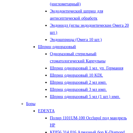
(инглометарный)
Эндодонтический шприц для
антисептической обработк
Эндонидл (иглы эндодонтические Омега 20
шт.)
Эндошприцы (Омега 10 шт.)
Шприц одноразовый
Одноразовый стерильный
стоматологический Карпульны
Шприц одноразовый 1 мл. уп. Германия
Шприц одноразовый 10 KDL
Шприц одноразовый 2 мл имп.
Шприц одноразовый 3 мл имп.
Шприц одноразовый 5 мл (1 шт.) имп.
Боры
EDENTA
Полир 1101UM-100 Occlupol под мандрель
HP
KF856.314.016 Алмазный бор K-Diamond