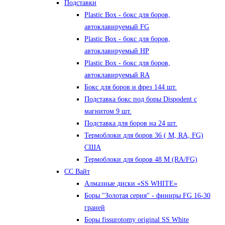
Подставки
Plastic Box - бокс для боров,
автоклавируемый FG
Plastic Box - бокс для боров,
автоклавируемый HP
Plastic Box - бокс для боров,
автоклавируемый RA
Бокс для боров и фрез 144 шт.
Подставка бокс под боры Dispodent с
магнитом 9 шт.
Подставка для боров на 24 шт.
Термоблоки для боров 36 ( М, RA, FG)
США
Термоблоки для боров 48 М (RA/FG)
СС Вайт
Алмазные диски «SS WHITE»
Боры "Золотая серия" - финиры FG 16-30
граней
Боры fissurotomy original SS White