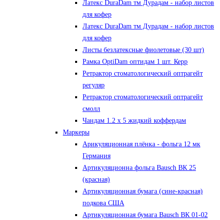
Латекс DuraDam тм Дурадам - набор листов
для кофер
Латекс DuraDam тм Дурадам - набор листов
для кофер
Листы безлатексные фиолетовые (30 шт)
Рамка OptiDam оптидам 1 шт. Керр
Ретрактор стоматологический оптрагейт
регуляр
Ретрактор стоматологический оптрагейт
смолл
Чандам 1.2 х 5 жидкий коффердам
Маркеры
Арикуляционная плёнка - фольга 12 мк
Германия
Артикуляционна фольга Bausch ВК 25
(красная)
Артикуляционная бумага (сине-красная)
подкова США
Артикуляционная бумага Bausch ВК 01-02