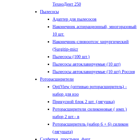
ТехноДент 250
Пылесосы
Адаптер для пылесосов
Наконечник аспирационный, многоразовый
10 шт.
Наконечник-слюноотсос хирургический
(Surgitip-micr
Пылесосы (100 шт.)
Пылесосы автоклавируемые (10 шт)
Пылесосы автоклавируемые (10 шт) Россия
Роторасширители
OptiView (оптивью роторасширитель) -
набор для изо
Прикусной блок 2 шт. (лягушка)
Роторасширители силиконовые ( имп.)
набор 2 шт.- в
Роторасширитель (набор 6 + 6) силикон
(лягушата)
Салфетки, простыни, фарт