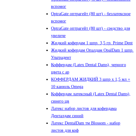
вспомог
OptraGate оптрагейт (80 шт) - безлатексное
вспомог
OptraGate оптрагейт (80 шт) - средство для
увеличе
Жидкий кофердам 1 шпр. 3,5 гр. Prime Dent
Жидкий кофердам Опалдам OpalDam 1 шпр.
Ультрадент
Коффердам (Latex Dental Dams), черного
цвета с ар
КОФФЕРДАМ ЖИДКИЙ 3 шпр х 1,5 мл +
10 канюль Omega
Коффердам латексный (Latex Dental Dams),
синего цв
Латекс набор листов для кофердама
Денталдам синий
Латекс DentalDam тм Blossom - набор
листов для коф