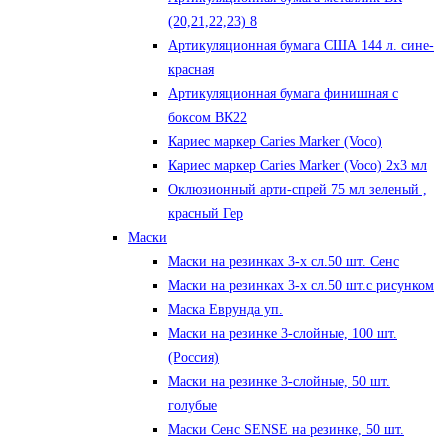
(20,21,22,23) 8
Артикуляционная бумага США 144 л. сине-
красная
Артикуляционная бумага финишная с
боксом ВК22
Кариес маркер Caries Marker (Voco)
Кариес маркер Caries Marker (Voco) 2х3 мл
Оклюзионный арти-спрей 75 мл зеленый ,
красный Гер
Маски
Маски на резинках 3-х сл.50 шт. Сенс
Маски на резинках 3-х сл.50 шт.с рисунком
Маска Еврунда уп.
Маски на резинке 3-слойные, 100 шт.
(Россия)
Маски на резинке 3-слойные, 50 шт.
голубые
Маски Сенс SENSE на резинке, 50 шт.