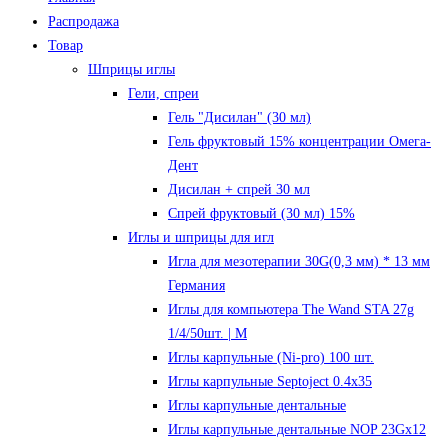
Распродажа
Товар
Шприцы иглы
Гели, спреи
Гель "Дисилан" (30 мл)
Гель фруктовый 15% концентрации Омега-
Дент
Дисилан + спрей 30 мл
Спрей фруктовый (30 мл) 15%
Иглы и шприцы для игл
Игла для мезотерапии 30G(0,3 мм) * 13 мм
Германия
Иглы для компьютера The Wand STA 27g
1/4/50шт. | M
Иглы карпульные (Ni-pro) 100 шт.
Иглы карпульные Septoject 0.4х35
Иглы карпульные дентальные
Иглы карпульные дентальные NOP 23Gх12