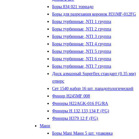
Боры 834 021 торнадо
Боры для разрезания коронок H31MF-012FG
Боры турбинные ,NTI 1 группа
Боры турбинные ,NTI 2 группа
Боры турбинные ,NTI 3 группа
Боры турбинные ,NTI 4 группа
Боры турбинные ,NTI 5 группа
Боры турбинные ,NTI 6 группа
Боры турбинные ,NTI 7 группа
Диск алмазный Superflex стандарт (0.35 мм)
отверс
Сет 1540 набор 16 шт. парадотологический
Финир H245MF 008
Финиры H22AGK-016 FG/RA
Финиры Н 132,133,134 F (FG)
Финиры Н379 12 F (FG)
Мани
Боры Mani Мани 5 шт. упаковка