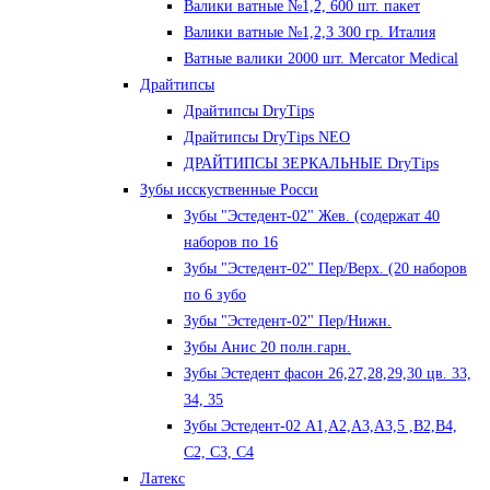
Валики ватные №1,2, 600 шт. пакет
Валики ватные №1,2,3 300 гр. Италия
Ватные валики 2000 шт. Mercator Medical
Драйтипсы
Драйтипсы DryTips
Драйтипсы DryTips NEO
ДРАЙТИПСЫ ЗЕРКАЛЬНЫЕ DryTips
Зубы исскуственные Росси
Зубы "Эстедент-02" Жев. (содержат 40
наборов по 16
Зубы "Эстедент-02" Пер/Верх. (20 наборов
по 6 зубо
Зубы "Эстедент-02" Пер/Нижн.
Зубы Анис 20 полн.гарн.
Зубы Эстедент фасон 26,27,28,29,30 цв. 33,
34, 35
Зубы Эстедент-02 А1,А2,А3,А3,5 ,В2,В4,
С2, С3, С4
Латекс