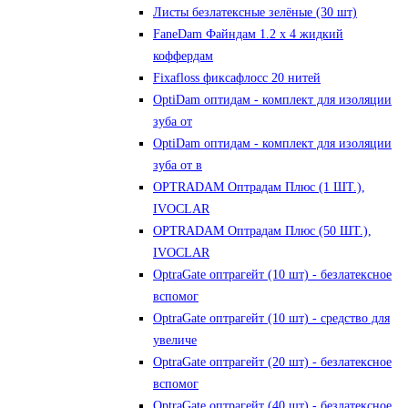
Листы безлатексные зелёные (30 шт)
FaneDam Файндам 1.2 х 4 жидкий
коффердам
Fixafloss фиксафлосс 20 нитей
OptiDam оптидам - комплект для изоляции
зуба от
OptiDam оптидам - комплект для изоляции
зуба от в
OPTRADAM Оптрадам Плюс (1 ШТ.),
IVOCLAR
OPTRADAM Оптрадам Плюс (50 ШТ.),
IVOCLAR
OptraGate оптрагейт (10 шт) - безлатексное
вспомог
OptraGate оптрагейт (10 шт) - средство для
увеличе
OptraGate оптрагейт (20 шт) - безлатексное
вспомог
OptraGate оптрагейт (40 шт) - безлатексное