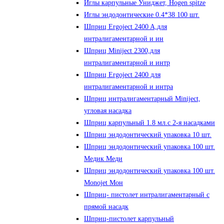
Иглы карпульные Униджет, Hogen spitze
Иглы эндодонтические 0.4*38 100 шт.
Шприц Ergoject 2400 A,для
интралигаментарной и ин
Шприц Miniject 2300,для
интралигаментарной и интр
Шприц Ergoject 2400 для
интралигаментарной и интра
Шприц интралигаментарный Miniject,
угловая насадка
Шприц карпульный 1.8 мл.с 2-я насадками
Шприц эндодонтический упаковка 10 шт.
Шприц эндодонтический упаковка 100 шт.
Медик Меди
Шприц эндодонтический упаковка 100 шт.
Monojet Мон
Шприц- пистолет интралигаментарный с
прямой насадк
Шприц-пистолет карпульный