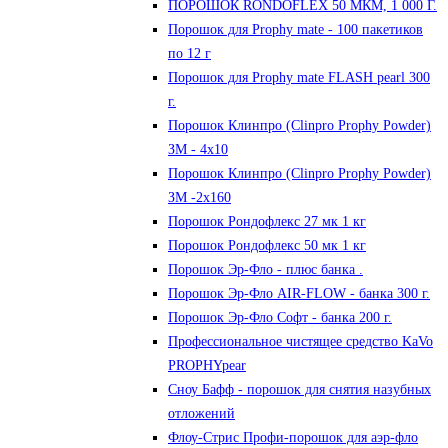
ПОРОШОК RONDOFLEX 50 МКМ, 1 000 Г.
Порошок для Proрhy mate - 100 пакетиков
по 12 г
Порошок для Proрhy mate FLASH pearl 300
г.
Порошок Клинпро (Clinpro Prophy Powder)
ЗМ - 4х10
Порошок Клинпро (Clinpro Prophy Powder)
ЗМ -2х160
Порошок Рондофлекс 27 мк 1 кг
Порошок Рондофлекс 50 мк 1 кг
Порошок Эр-Фло - плюс банка .
Порошок Эр-Фло AIR-FLOW - банка 300 г.
Порошок Эр-Фло Софт - банка 200 г.
Профессиональное чистящее средство KaVo
PROPHYpear
Сноу Бафф - порошок для снятия назубных
отложений
Флоу-Стрис Профи-порошок для аэр-фло