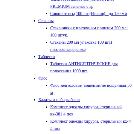
PREMIUM зеленые с ар
Слюноотсосы,100 шт.(Италия) . дл.150 мм
Стаканы
Стаканчики с цветочным принтом 200 мл:
100 штук.
Стаканы 200 мл упаковка 100 шт.(
прозрачные,оранже
Таблетки
Таблетки АНТИСЕПТИЧЕСКИЕ для
полоскания 1000 шт.
Флос
Флос ментоловый вощеный/не вощенный 50
м
Халаты и наборы белья
Комплект одежды хирурга, стерильный
кх-381 4 поз
Комплект одежды хирурга, стерильный кх-4
3 поз