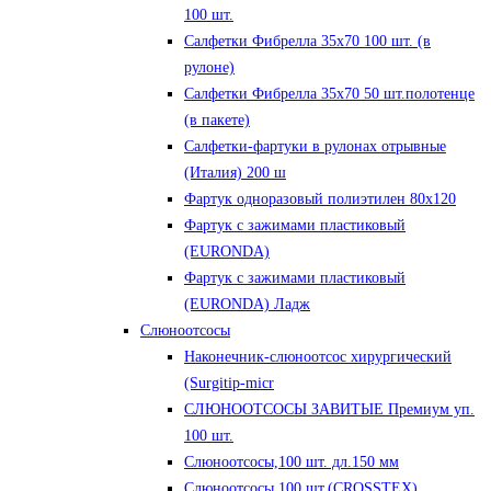
100 шт.
Салфетки Фибрелла 35х70 100 шт. (в
рулоне)
Салфетки Фибрелла 35х70 50 шт.полотенце
(в пакете)
Салфетки-фартуки в рулонах отрывные
(Италия) 200 ш
Фартук одноразовый полиэтилен 80х120
Фартук с зажимами пластиковый
(EURONDA)
Фартук с зажимами пластиковый
(EURONDA) Ладж
Слюноотсосы
Наконечник-слюноотсос хирургический
(Surgitip-micr
СЛЮНООТСОСЫ ЗАВИТЫЕ Премиум уп.
100 шт.
Слюноотсосы,100 шт. дл.150 мм
Слюноотсосы,100 шт.(CROSSTEX)