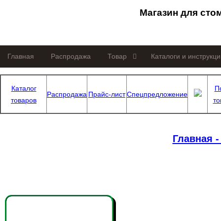
Магазин для сто
Главная
Распродажа
Товар
Каталоги и инструкци
Каталог
П
Распродажа
Прайс-лист
Спецпредложение
товаров
то
Главная 