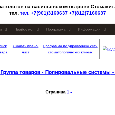
матологов на васильевском острове Стомакит
тел.
тел. +7(901)3160637
+7(812)7160637
и
Прайс-лист
Программа
Информация
оиск
Скачать прайс-
Программа по управлению сети
Подп
вара
лист
стоматологических клиник
-
Группа товаров -
Полировальные системы
-
Страница
1 -