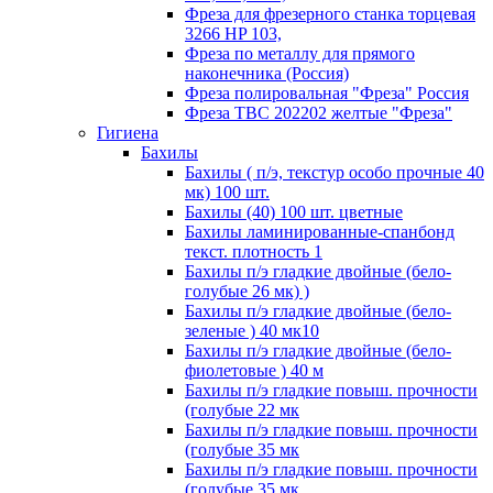
Фреза для фрезерного станка торцевая
3266 HP 103,
Фреза по металлу для прямого
наконечника (Россия)
Фреза полировальная "Фреза" Россия
Фреза ТВС 202202 желтые "Фреза"
Гигиена
Бахилы
Бахилы ( п/э, текстур особо прочные 40
мк) 100 шт.
Бахилы (40) 100 шт. цветные
Бахилы ламинированные-спанбонд
текст. плотность 1
Бахилы п/э гладкие двойные (бело-
голубые 26 мк) )
Бахилы п/э гладкие двойные (бело-
зеленые ) 40 мк10
Бахилы п/э гладкие двойные (бело-
фиолетовые ) 40 м
Бахилы п/э гладкие повыш. прочности
(голубые 22 мк
Бахилы п/э гладкие повыш. прочности
(голубые 35 мк
Бахилы п/э гладкие повыш. прочности
(голубые 35 мк