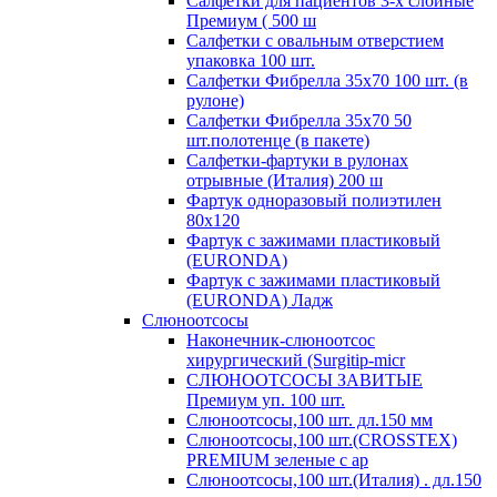
Салфетки для пациентов 3-х слойные
Премиум ( 500 ш
Салфетки с овальным отверстием
упаковка 100 шт.
Салфетки Фибрелла 35х70 100 шт. (в
рулоне)
Салфетки Фибрелла 35х70 50
шт.полотенце (в пакете)
Салфетки-фартуки в рулонах
отрывные (Италия) 200 ш
Фартук одноразовый полиэтилен
80х120
Фартук с зажимами пластиковый
(EURONDA)
Фартук с зажимами пластиковый
(EURONDA) Ладж
Слюноотсосы
Наконечник-слюноотсос
хирургический (Surgitip-micr
СЛЮНООТСОСЫ ЗАВИТЫЕ
Премиум уп. 100 шт.
Слюноотсосы,100 шт. дл.150 мм
Слюноотсосы,100 шт.(CROSSTEX)
PREMIUM зеленые с ар
Слюноотсосы,100 шт.(Италия) . дл.150