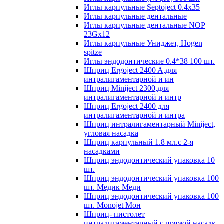
Иглы карпульные Septoject 0.4х35
Иглы карпульные дентальные
Иглы карпульные дентальные NOP
23Gх12
Иглы карпульные Униджет, Hogen
spitze
Иглы эндодонтические 0.4*38 100 шт.
Шприц Ergoject 2400 A,для
интралигаментарной и ин
Шприц Miniject 2300,для
интралигаментарной и интр
Шприц Ergoject 2400 для
интралигаментарной и интра
Шприц интралигаментарный Miniject,
угловая насадка
Шприц карпульный 1.8 мл.с 2-я
насадками
Шприц эндодонтический упаковка 10
шт.
Шприц эндодонтический упаковка 100
шт. Медик Меди
Шприц эндодонтический упаковка 100
шт. Monojet Мон
Шприц- пистолет
интралигаментарный с прямой насадк