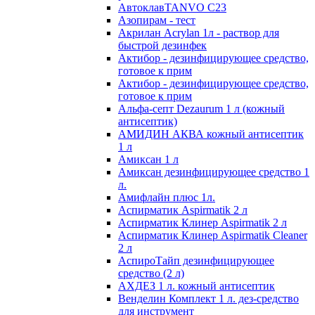
АвтоклавTANVO С23
Азопирам - тест
Акрилан Acrylan 1л - раствор для
быстрой дезинфек
Актибор - дезинфицирующее средство,
готовое к прим
Актибор - дезинфицирующее средство,
готовое к прим
Альфа-септ Dezaurum 1 л (кожный
антисептик)
АМИДИН АКВА кожный антисептик
1 л
Амиксан 1 л
Амиксан дезинфицирующее средство 1
л.
Амифлайн плюс 1л.
Аспирматик Aspirmatik 2 л
Аспирматик Клинер Aspirmatik 2 л
Аспирматик Клинер Aspirmatik Cleaner
2 л
АспироТайп дезинфицирующее
средство (2 л)
АХДЕЗ 1 л. кожный антисептик
Венделин Комплект 1 л. дез-средство
для инструмент