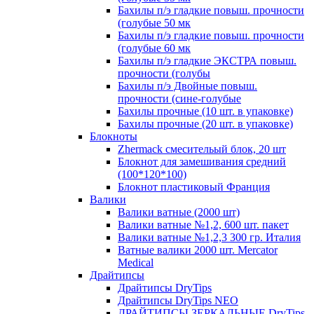
Бахилы п/э гладкие повыш. прочности
(голубые 50 мк
Бахилы п/э гладкие повыш. прочности
(голубые 60 мк
Бахилы п/э гладкие ЭКСТРА повыш.
прочности (голубы
Бахилы п/э Двойные повыш.
прочности (сине-голубые
Бахилы прочные (10 шт. в упаковке)
Бахилы прочные (20 шт. в упаковке)
Блокноты
Zhermack смесительый блок, 20 шт
Блокнот для замешивания средний
(100*120*100)
Блокнот пластиковый Франция
Валики
Валики ватные (2000 шт)
Валики ватные №1,2, 600 шт. пакет
Валики ватные №1,2,3 300 гр. Италия
Ватные валики 2000 шт. Mercator
Medical
Драйтипсы
Драйтипсы DryTips
Драйтипсы DryTips NEO
ДРАЙТИПСЫ ЗЕРКАЛЬНЫЕ DryTips