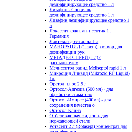
дезинфицирующее средство 1 л
Лизафин - Специаль
дезинфицирующее средство 1 л
Лизафин дезинфицирующее средство 1
л
Локасепт кожн. антисептик 1 л
Германия
Локтевой дозатор на 1 л
МАНОРАПИД (1 литр) раствор для
дезинфекции рук
МЕГАДЕЗ-СПРЕЙ (1 л) с
распылителем
Мелисептол рапид Meliseptol rapid 1 л
Микроцид Ликвид (Mikrozid RF Liquid)
1л.
Оратол плюс 2.5 л
Ортосол-Адгезив (500 мл) - для
обработки стоматоло
Ортосол-Импрес (400мл) - для
сохранения качества о
Ортосол-Клинз
Отбеливающая жидкость для
нержавеющей стали
Ротасепт 2 л (Rotasept)-концентрат для
дезинфекции