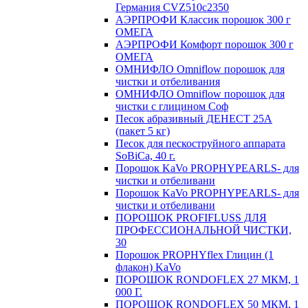
Германия CVZ510с2350
АЭРПРОФИ Классик порошок 300 г
ОМЕГА
АЭРПРОФИ Комфорт порошок 300 г
ОМЕГА
ОМНИФЛО Omniflow порошок для
чистки и отбеливания
ОМНИФЛО Omniflow порошок для
чистки с глицином Соф
Песок абразивный ДЕНЕСТ 25А
(пакет 5 кг)
Песок для пескоструйного аппарата
SoBiCa, 40 г.
Порошок KaVo PROPHYPEARLS- для
чистки и отбеливани
Порошок KaVo PROPHYPEARLS- для
чистки и отбеливани
ПОРОШОК PROFIFLUSS ДЛЯ
ПРОФЕССИОНАЛЬНОЙ ЧИСТКИ,
30
Порошок PROPHYflex Глицин (1
флакон) KaVo
ПОРОШОК RONDOFLEX 27 МКМ, 1
000 Г.
ПОРОШОК RONDOFLEX 50 МКМ, 1