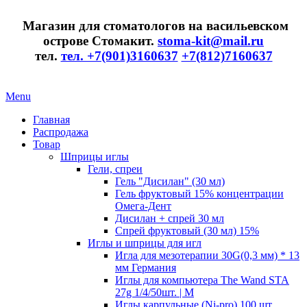
Магазин для стоматологов на васильевском
острове Стомакит.
stoma-kit@mail.ru
тел.
тел. +7(901)3160637
+7(812)7160637
Menu
Главная
Распродажа
Товар
Шприцы иглы
Гели, спреи
Гель "Дисилан" (30 мл)
Гель фруктовый 15% концентрации
Омега-Дент
Дисилан + спрей 30 мл
Спрей фруктовый (30 мл) 15%
Иглы и шприцы для игл
Игла для мезотерапии 30G(0,3 мм) * 13
мм Германия
Иглы для компьютера The Wand STA
27g 1/4/50шт. | M
Иглы карпульные (Ni-pro) 100 шт.