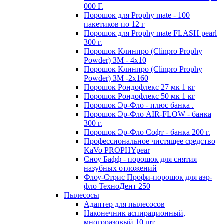
000 Г.
Порошок для Proрhy mate - 100
пакетиков по 12 г
Порошок для Proрhy mate FLASH pearl
300 г.
Порошок Клинпро (Clinpro Prophy
Powder) ЗМ - 4х10
Порошок Клинпро (Clinpro Prophy
Powder) ЗМ -2х160
Порошок Рондофлекс 27 мк 1 кг
Порошок Рондофлекс 50 мк 1 кг
Порошок Эр-Фло - плюс банка .
Порошок Эр-Фло AIR-FLOW - банка
300 г.
Порошок Эр-Фло Софт - банка 200 г.
Профессиональное чистящее средство
KaVo PROPHYpear
Сноу Бафф - порошок для снятия
назубных отложений
Флоу-Стрис Профи-порошок для аэр-
фло ТехноДент 250
Пылесосы
Адаптер для пылесосов
Наконечник аспирационный,
многоразовый 10 шт.