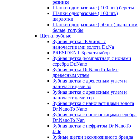
резинке
Шапки одноразовые ( 100 шт.) береты
Шапки одноразовые ( 100 шт.)
шарлотки
Шапки одноразовые ( 50 шт.) шарлотки
белые, голубы
Щетки зубные
Зубная щетка “Юниор” с
наночастицами золота Dr.Na
PRESIDENT Брекет-набор
Зубная щетка (компактная) с ионами
серебра Dr.Nano
Зубная щетка Dr.NanoTo Jade с
древесным углем
Зубная щетка с древесным углем и
наночастицами зо
Зубная щетка с древесным углем и
наночастицами сер
Зубная щетка с наночастицами золота
Dr.NanoTo Nano
Зубная щетка с наночастицами серебра
Dr.NanoTo Nan
Зубная щетка с нефритом Dr.NanoTo
Jade
Зубные щетки эксклюзивного бренда