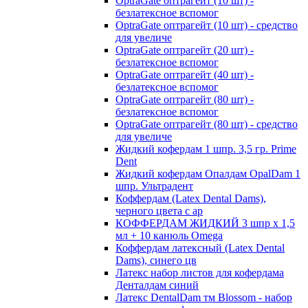
OptraGate оптрагейт (10 шт) -
безлатексное вспомог
OptraGate оптрагейт (10 шт) - средство
для увеличе
OptraGate оптрагейт (20 шт) -
безлатексное вспомог
OptraGate оптрагейт (40 шт) -
безлатексное вспомог
OptraGate оптрагейт (80 шт) -
безлатексное вспомог
OptraGate оптрагейт (80 шт) - средство
для увеличе
Жидкий кофердам 1 шпр. 3,5 гр. Prime
Dent
Жидкий кофердам Опалдам OpalDam 1
шпр. Ультрадент
Коффердам (Latex Dental Dams),
черного цвета с ар
КОФФЕРДАМ ЖИДКИЙ 3 шпр х 1,5
мл + 10 канюль Omega
Коффердам латексный (Latex Dental
Dams), синего цв
Латекс набор листов для кофердама
Денталдам синий
Латекс DentalDam тм Blossom - набор