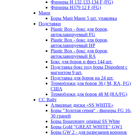
Финиры Н 132,133,134 F (FG)
Финиры Н379 12 F (FG)
Мани
Боры Mani Мани 5 шт. упаковка
Подставки
Plastic Box - бокс для боров,
автоклавируемый FG
Plastic Box - бокс для боров,
автоклавируемый HP
Plastic Box - бокс для боров,
автоклавируемый RA
Бокс для боров и фрез 144 шт.
Подставка бокс под боры Dispodent с
магнитом 9 шт.
Подставка для боров на 24 шт.
Термоблоки для боров 36 ( М, RA, FG)
США
Термоблоки для боров 48 М (RA/FG)
СС Вайт
Алмазные диски «SS WHITE»
Боры "Золотая серия" - финиры FG 16-
30 граней
Боры fissurotomy original SS White
Боры Gold "GREAT WHITE" GW1
Боры GW 2 - для разрезания коронок