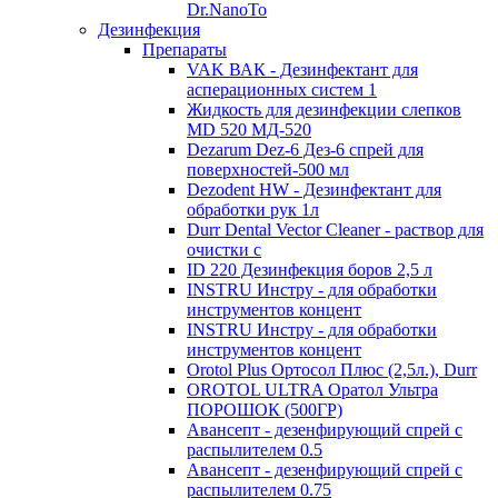
Dr.NanoTo
Дезинфекция
Препараты
VAK ВАК - Дезинфектант для
асперационных систем 1
Жидкость для дезинфекции слепков
MD 520 МД-520
Dezarum Dez-6 Дез-6 спрей для
поверхностей-500 мл
Dezodent HW - Дезинфектант для
обработки рук 1л
Durr Dental Vector Cleaner - раствор для
очистки с
ID 220 Дезинфекция боров 2,5 л
INSTRU Инстру - для обработки
инструментов концент
INSTRU Инстру - для обработки
инструментов концент
Orotol Plus Ортосол Плюс (2,5л.), Durr
OROTOL ULTRA Оратол Ультра
ПОРОШОК (500ГР)
Авансепт - дезенфирующий спрей с
распылителем 0.5
Авансепт - дезенфирующий спрей с
распылителем 0.75