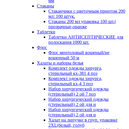
мм
Стаканы
Стаканчики с цветочным принтом 200
мл: 100 штук.
Стаканы 200 мл упаковка 100 шт.(
прозрачные,оранже
Таблетки
Таблетки АНТИСЕПТИЧЕСКИЕ для
полоскания 1000 шт.
Флос
Флос ментоловый вощеный/не
вощенный 50 м
Халаты и наборы белья
Комплект одежды хирурга,
стерильный кх-381 4 поз
Комплект одежды хирурга,
стерильный кх-4 3 поз
Набор хирургический одежды
(стерильный) 2 ой 7 поз
Набор хирургический одежды
(стерильный) 2 ой для и
Набор хирургический одежды
(стерильный) 2 ой для и
Халат на липучке в груп. упаковке
2XL(белый, голуб