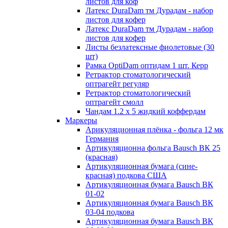
листов для коф
Латекс DuraDam тм Дурадам - набор
листов для кофер
Латекс DuraDam тм Дурадам - набор
листов для кофер
Листы безлатексные фиолетовые (30
шт)
Рамка OptiDam оптидам 1 шт. Керр
Ретрактор стоматологический
оптрагейт регуляр
Ретрактор стоматологический
оптрагейт смолл
Чандам 1.2 х 5 жидкий коффердам
Маркеры
Арикуляционная плёнка - фольга 12 мк
Германия
Артикуляционна фольга Bausch ВК 25
(красная)
Артикуляционная бумага (сине-
красная) подкова США
Артикуляционная бумага Bausch ВК
01-02
Артикуляционная бумага Bausch ВК
03-04 подкова
Артикуляционная бумага Bausch ВК