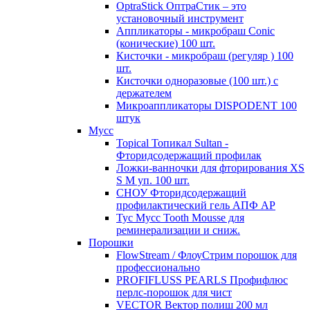
OptraStick ОптраСтик – это
установочный инструмент
Аппликаторы - микробраш Conic
(конические) 100 шт.
Кисточки - микробраш (регуляр ) 100
шт.
Кисточки одноразовые (100 шт.) с
держателем
Микроаппликаторы DISPODENT 100
штук
Мусс
Topical Топикал Sultan -
Фторидсодержащий профилак
Ложки-ванночки для фторирования XS
S М уп. 100 шт.
СНОУ Фторидсодержащий
профилактический гель АПФ AP
Тус Мусс Tooth Mousse для
реминерализации и сниж.
Порошки
FlowStream / ФлоуСтрим порошок для
профессионально
PROFIFLUSS PEARLS Профифлюс
перлс-порошок для чист
VECTOR Вектор полиш 200 мл