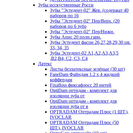
Зубы исскуственные Росси
Зубы "Эстедент-02" Жев. (содержат 40
наборов по 16
Зубы "Эстедент-02" Пер/Верх. (20
наборов по 6 зубо
Зубы "Эстедент-02" Пер/Нижн.
Зубы Анис 20 полн.гарн.
Зубы Эстедент фасон 26,27,28,29,30 цв.
33, 34, 35
Зубы Эстедент-02 А1,А2,А3,А3,5
,В2,В4, С2, С3, С4
Латекс
Листы безлатексные зелёные (30 шт)
FaneDam Файндам 1.2 х 4 жидкий
коффердам
Fixafloss фиксафлосс 20 нитей
OptiDam оптидам - комплект для
изоляции зуба от
OptiDam оптидам - комплект для
изоляции зуба от в
OPTRADAM Оптрадам Плюс (1 ШТ.),
IVOCLAR
OPTRADAM Оптрадам Плюс (50
ШТ.), IVOCLAR