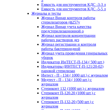
л
Емкость для инструментов КДС -3-3 л
Емкость для инструментов КДС -5-5 л
Журналы и тесты
Журнал Винар контроля работы
стерилизаторов (ф257у
Журнал Винар учета качества
предстерилизационной о
Журнал контроля концентрации
рабочих растворов дез
Журнал регистрации и контроля
работы бактерицидной
Журнал учета проведения генеральных
уборок
Индикатор ИнТЕСТ-П-134 ( 500 шт.)
Индикаторы (ИНТЕСТ-П-121/20-02)
паровой стерилизац
Интест - П - 134 ( 1000 шт.) с журналом
Медтест - П - 134 ( 1000 шт.) с
журналом
Стериконт 132 (1000 шт.) с журналом
Стериконт П-120.20 (1000 шт.) с
журналом
Стериконт П-132-20 (500 шт.) с
журналом