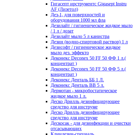
Гигасепт ирструментс Gigasept Instru
AF (Лизетол)
Дез-1, для поверхностей и
оборудования 1000 мл фла
Дезилайт / гигиеническое жидкое мыло
/ 1 л / дозат
Дезилайт мыло 5 л канистра
Дезин (водно-спиртовой раствор) 1 л
Дезисофт / гигиеническое жидкое
мыло дез. эффекто
Деконекс Deconex 50 FF 50 ФФ 1 л.(
концентрат )
Деконекс Deconex 50 FF 50 ФФ 5 л.(
концентрат )
Деконекс Денталь ББ 1 Л.
Деконекс Денталь ВВ 5 л.
Дермотан - микробостатическое
жидкое мыло 1 л.
Деско Дрилль дезинфицирующее
средство для инструме
Деско Дрилль дезинфицирующее
средство для инструме
Дескосак - для дезинфекции и очистки
отсасывающих
Клиндезин-специаль