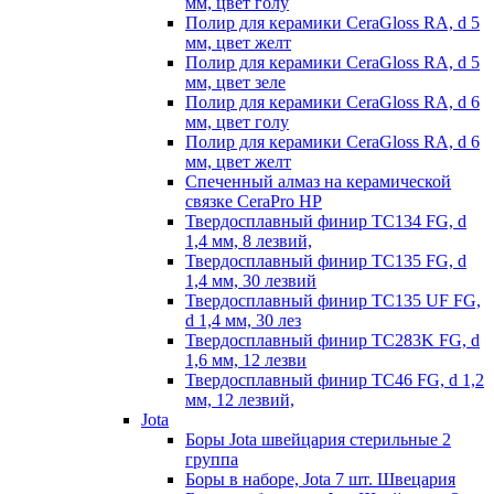
мм, цвет голу
Полир для керамики CeraGloss RA, d 5
мм, цвет желт
Полир для керамики CeraGloss RA, d 5
мм, цвет зеле
Полир для керамики CeraGloss RA, d 6
мм, цвет голу
Полир для керамики CeraGloss RA, d 6
мм, цвет желт
Спеченный алмаз на керамической
связке CeraPro HP
Твердосплавный финир TC134 FG, d
1,4 мм, 8 лезвий,
Твердосплавный финир TC135 FG, d
1,4 мм, 30 лезвий
Твердосплавный финир TC135 UF FG,
d 1,4 мм, 30 лез
Твердосплавный финир TC283K FG, d
1,6 мм, 12 лезви
Твердосплавный финир TC46 FG, d 1,2
мм, 12 лезвий,
Jota
Боры Jota швейцария стерильные 2
группа
Боры в наборе, Jota 7 шт. Швецария