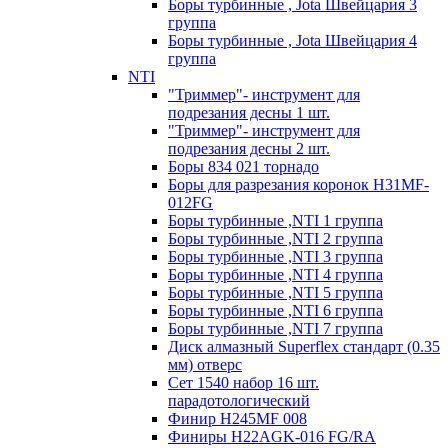
Боры турбинные , Jota Швейцария 3
группа
Боры турбинные , Jota Швейцария 4
группа
NTI
"Триммер"- инструмент для
подрезания десны 1 шт.
"Триммер"- инструмент для
подрезания десны 2 шт.
Боры 834 021 торнадо
Боры для разрезания коронок H31MF-
012FG
Боры турбинные ,NTI 1 группа
Боры турбинные ,NTI 2 группа
Боры турбинные ,NTI 3 группа
Боры турбинные ,NTI 4 группа
Боры турбинные ,NTI 5 группа
Боры турбинные ,NTI 6 группа
Боры турбинные ,NTI 7 группа
Диск алмазный Superflex стандарт (0.35
мм) отверс
Сет 1540 набор 16 шт.
парадотологический
Финир H245MF 008
Финиры H22AGK-016 FG/RA