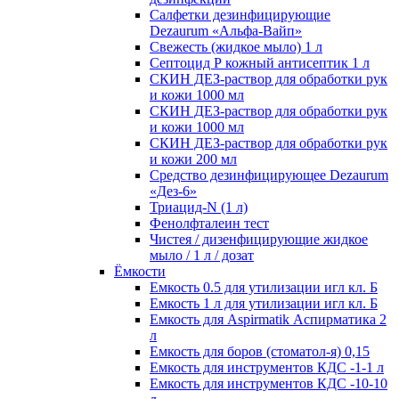
Салфетки дезинфицирующие
Dezaurum «Альфа-Вайп»
Свежесть (жидкое мыло) 1 л
Септоцид Р кожный антисептик 1 л
СКИН ДЕЗ-раствор для обработки рук
и кожи 1000 мл
СКИН ДЕЗ-раствор для обработки рук
и кожи 1000 мл
СКИН ДЕЗ-раствор для обработки рук
и кожи 200 мл
Средство дезинфицирующее Dezaurum
«Дез-6»
Триацид-N (1 л)
Фенолфталеин тест
Чистея / дизенфицирующие жидкое
мыло / 1 л / дозат
Ёмкости
Емкость 0.5 для утилизации игл кл. Б
Емкость 1 л для утилизации игл кл. Б
Емкость для Aspirmatik Аспирматика 2
л
Емкость для боров (стоматол-я) 0,15
Емкость для инструментов КДС -1-1 л
Емкость для инструментов КДС -10-10