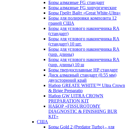
Боры алмазные FG стандарт
Боры алмазные FG хирургические
Боры Грейт Вайт «Great White-Ultra»
Боры для полировки композита 12
граней США
Боры для углового наконечника RA
(стандарт)
Боры для углового наконечника RA
(стандарт) 10 шт.
Боры для углового наконечника RA
(хир. длины)
Боры для углового наконечника RA
(хир. длины) 10 ш
Боры твердосплавные НР стандарт
Диск алмазный стандарт (0.55 мм)
двухсторнний край
Набор GREATE WHITE™ Ultra Crown
& Brige Preparatio
Набор GW UlTRA CROWN
PREPARATION KIT
НАБОР «FISSUROTOMY
DIAGNOSTIC & FINISHING BUR
KIT»
США
Боры Gold 2 (Predator Turbo) - для