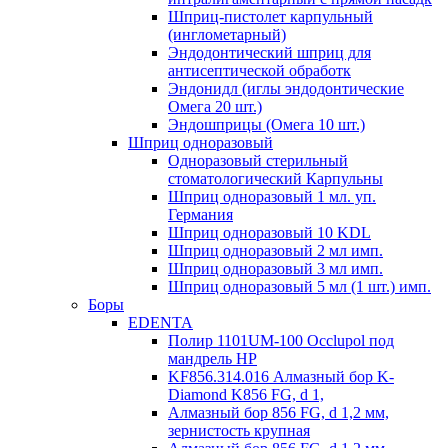
Шприц-пистолет карпульный
(инглометарный)
Эндодонтический шприц для
антисептической обработк
Эндонидл (иглы эндодонтические
Омега 20 шт.)
Эндошприцы (Омега 10 шт.)
Шприц одноразовый
Одноразовый стерильный
стоматологический Карпульны
Шприц одноразовый 1 мл. уп.
Германия
Шприц одноразовый 10 KDL
Шприц одноразовый 2 мл имп.
Шприц одноразовый 3 мл имп.
Шприц одноразовый 5 мл (1 шт.) имп.
Боры
EDENTA
Полир 1101UM-100 Occlupol под
мандрель HP
KF856.314.016 Алмазный бор K-
Diamond K856 FG, d 1,
Алмазный бор 856 FG, d 1,2 мм,
зернистость крупная