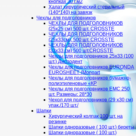
кнопках 30 г.м2
Халат хирургический стерильный
(140*140) на завязк
Чехлы для подголовников
ЧЕХЛЫ ДЛЯ ПОДГОЛОВНИКОВ
(25х25 см) 500 шт. CROSSTE
ЧЕХЛЫ ДЛЯ ПОДГОЛОВНИКОВ
(25х33см), 500 шт. CROSSTE
ЧЕХЛЫ ДЛЯ ПОДГОЛОВНИКОВ
(33х33 см) 500 шт.CROSSTE
Чехлы для подголовников 25х33 (100
шт.) Дисподент
Чехлы для подголовников EURONDA
EUROSHEET (Monoart
Чехлы для подголовников бумажно-
полиэтиленовые «КР
Чехлы для подголовников ЕМС 250
шт. Размеры: 28*30
Чехол для подголовников (29 х30 см)
упак./170 шт./
Шапки
Хирургический колпак 100 шт. на
резинке
Шапки одноразовые ( 100 шт.) береты
Шапки одноразовые ( 100 шт.)