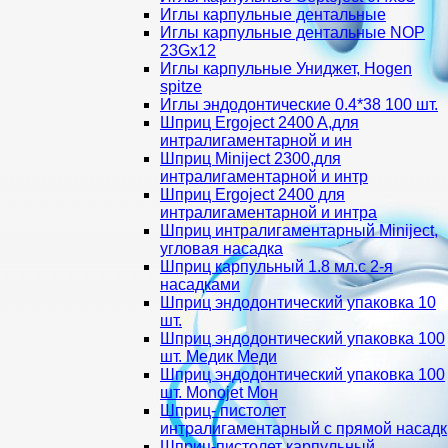
Иглы карпульные дентальные
Иглы карпульные дентальные NOP
23Gх12
Иглы карпульные Униджет, Hogen
spitze
Иглы эндодонтические 0.4*38 100 шт.
Шприц Ergoject 2400 A,для
интралигаментарной и ин
Шприц Miniject 2300,для
интралигаментарной и интр
Шприц Ergoject 2400 для
интралигаментарной и интра
Шприц интралигаментарный Miniject,
угловая насадка
Шприц карпульный 1.8 мл.с 2-я
насадками
Шприц эндодонтический упаковка 10
шт.
Шприц эндодонтический упаковка 100
шт. Медик Меди
Шприц эндодонтический упаковка 100
шт. Monojet Мон
Шприц- пистолет
интралигаментарный с прямой насадк
Шприц-пистолет карпульный