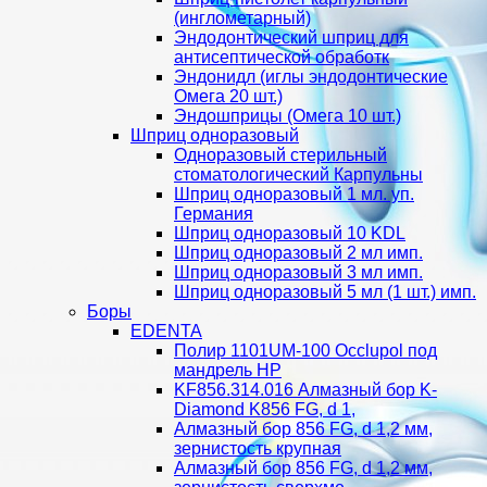
(инглометарный)
Эндодонтический шприц для
антисептической обработк
Эндонидл (иглы эндодонтические
Омега 20 шт.)
Эндошприцы (Омега 10 шт.)
Шприц одноразовый
Одноразовый стерильный
стоматологический Карпульны
Шприц одноразовый 1 мл. уп.
Германия
Шприц одноразовый 10 KDL
Шприц одноразовый 2 мл имп.
Шприц одноразовый 3 мл имп.
Шприц одноразовый 5 мл (1 шт.) имп.
Боры
EDENTA
Полир 1101UM-100 Occlupol под
мандрель HP
KF856.314.016 Алмазный бор K-
Diamond K856 FG, d 1,
Алмазный бор 856 FG, d 1,2 мм,
зернистость крупная
Алмазный бор 856 FG, d 1,2 мм,