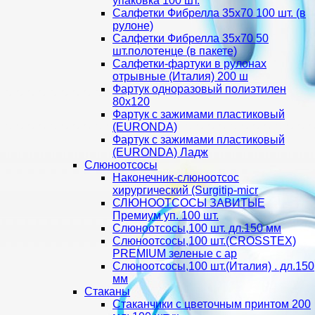
упаковка 100 шт.
Салфетки Фибрелла 35х70 100 шт. (в
рулоне)
Салфетки Фибрелла 35х70 50
шт.полотенце (в пакете)
Салфетки-фартуки в рулонах
отрывные (Италия) 200 ш
Фартук одноразовый полиэтилен
80х120
Фартук с зажимами пластиковый
(EURONDA)
Фартук с зажимами пластиковый
(EURONDA) Ладж
Слюноотсосы
Наконечник-слюноотсос
хирургический (Surgitip-micr
СЛЮНООТСОСЫ ЗАВИТЫЕ
Премиум уп. 100 шт.
Слюноотсосы,100 шт. дл.150 мм
Слюноотсосы,100 шт.(CROSSTEX)
PREMIUM зеленые с ар
Слюноотсосы,100 шт.(Италия) . дл.150
мм
Стаканы
Стаканчики с цветочным принтом 200