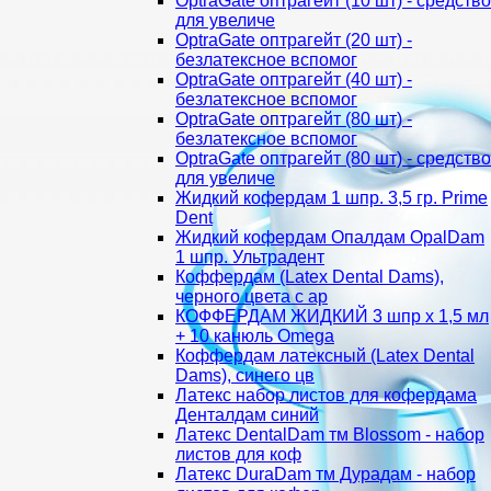
OptraGate оптрагейт (10 шт) - средство
для увеличе
OptraGate оптрагейт (20 шт) -
безлатексное вспомог
OptraGate оптрагейт (40 шт) -
безлатексное вспомог
OptraGate оптрагейт (80 шт) -
безлатексное вспомог
OptraGate оптрагейт (80 шт) - средство
для увеличе
Жидкий кофердам 1 шпр. 3,5 гр. Prime
Dent
Жидкий кофердам Опалдам OpalDam
1 шпр. Ультрадент
Коффердам (Latex Dental Dams),
черного цвета с ар
КОФФЕРДАМ ЖИДКИЙ 3 шпр х 1,5 мл
+ 10 канюль Omega
Коффердам латексный (Latex Dental
Dams), синего цв
Латекс набор листов для кофердама
Денталдам синий
Латекс DentalDam тм Blossom - набор
листов для коф
Латекс DuraDam тм Дурадам - набор