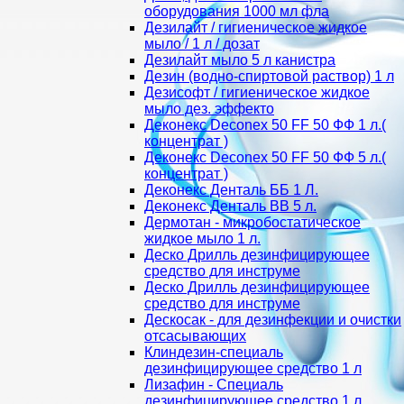
оборудования 1000 мл фла
Дезилайт / гигиеническое жидкое
мыло / 1 л / дозат
Дезилайт мыло 5 л канистра
Дезин (водно-спиртовой раствор) 1 л
Дезисофт / гигиеническое жидкое
мыло дез. эффекто
Деконекс Deconex 50 FF 50 ФФ 1 л.(
концентрат )
Деконекс Deconex 50 FF 50 ФФ 5 л.(
концентрат )
Деконекс Денталь ББ 1 Л.
Деконекс Денталь ВВ 5 л.
Дермотан - микробостатическое
жидкое мыло 1 л.
Деско Дрилль дезинфицирующее
средство для инструме
Деско Дрилль дезинфицирующее
средство для инструме
Дескосак - для дезинфекции и очистки
отсасывающих
Клиндезин-специаль
дезинфицирующее средство 1 л
Лизафин - Специаль
дезинфицирующее средство 1 л