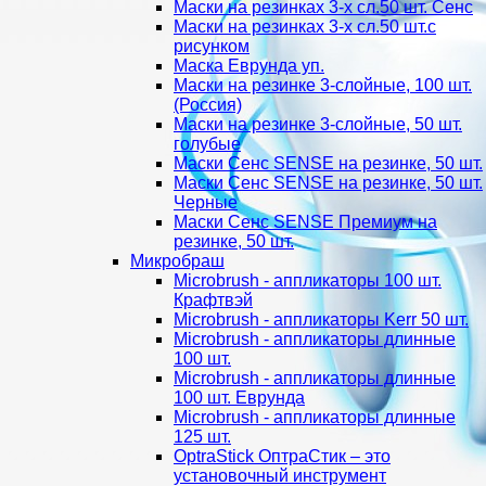
Маски на резинках 3-х сл.50 шт. Сенс
Маски на резинках 3-х сл.50 шт.с
рисунком
Маска Еврунда уп.
Маски на резинке 3-слойные, 100 шт.
(Россия)
Маски на резинке 3-слойные, 50 шт.
голубые
Маски Сенс SENSE на резинке, 50 шт.
Маски Сенс SENSE на резинке, 50 шт.
Черные
Маски Сенс SENSE Премиум на
резинке, 50 шт.
Микробраш
Microbrush - аппликаторы 100 шт.
Крафтвэй
Microbrush - аппликаторы Kerr 50 шт.
Microbrush - аппликаторы длинные
100 шт.
Microbrush - аппликаторы длинные
100 шт. Еврунда
Microbrush - аппликаторы длинные
125 шт.
OptraStick ОптраСтик – это
установочный инструмент