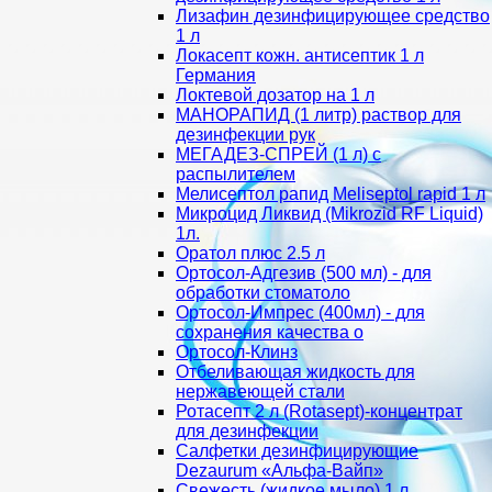
Лизафин дезинфицирующее средство
1 л
Локасепт кожн. антисептик 1 л
Германия
Локтевой дозатор на 1 л
МАНОРАПИД (1 литр) раствор для
дезинфекции рук
МЕГАДЕЗ-СПРЕЙ (1 л) с
распылителем
Мелисептол рапид Meliseptol rapid 1 л
Микроцид Ликвид (Mikrozid RF Liquid)
1л.
Оратол плюс 2.5 л
Ортосол-Адгезив (500 мл) - для
обработки стоматоло
Ортосол-Импрес (400мл) - для
сохранения качества о
Ортосол-Клинз
Отбеливающая жидкость для
нержавеющей стали
Ротасепт 2 л (Rotasept)-концентрат
для дезинфекции
Салфетки дезинфицирующие
Dezaurum «Альфа-Вайп»
Свежесть (жидкое мыло) 1 л