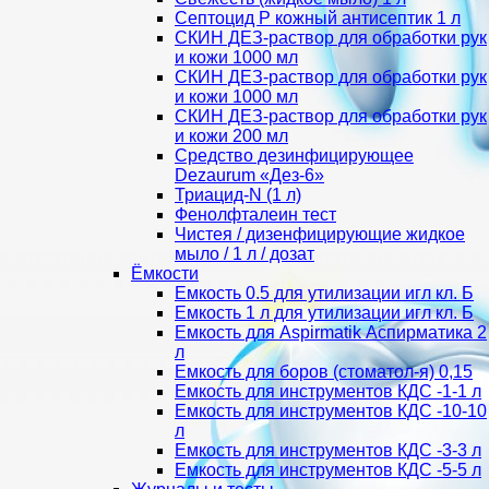
Септоцид Р кожный антисептик 1 л
СКИН ДЕЗ-раствор для обработки рук
и кожи 1000 мл
СКИН ДЕЗ-раствор для обработки рук
и кожи 1000 мл
СКИН ДЕЗ-раствор для обработки рук
и кожи 200 мл
Средство дезинфицирующее
Dezaurum «Дез-6»
Триацид-N (1 л)
Фенолфталеин тест
Чистея / дизенфицирующие жидкое
мыло / 1 л / дозат
Ёмкости
Емкость 0.5 для утилизации игл кл. Б
Емкость 1 л для утилизации игл кл. Б
Емкость для Aspirmatik Аспирматика 2
л
Емкость для боров (стоматол-я) 0,15
Емкость для инструментов КДС -1-1 л
Емкость для инструментов КДС -10-10
л
Емкость для инструментов КДС -3-3 л
Емкость для инструментов КДС -5-5 л