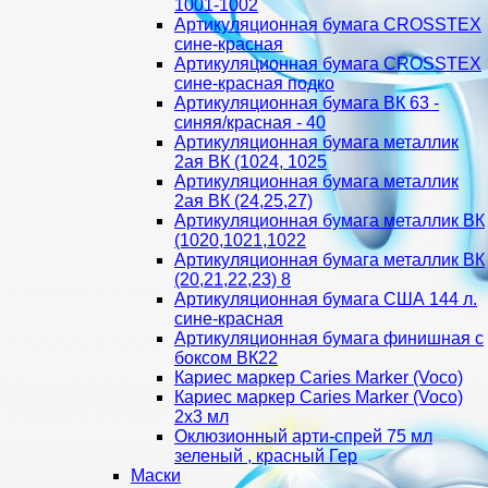
1001-1002
Артикуляционная бумага CROSSTEX
сине-красная
Артикуляционная бумага CROSSTEX
сине-красная подко
Артикуляционная бумага ВК 63 -
синяя/красная - 40
Артикуляционная бумага металлик
2ая ВК (1024, 1025
Артикуляционная бумага металлик
2ая ВК (24,25,27)
Артикуляционная бумага металлик ВК
(1020,1021,1022
Артикуляционная бумага металлик ВК
(20,21,22,23) 8
Артикуляционная бумага США 144 л.
сине-красная
Артикуляционная бумага финишная с
боксом ВК22
Кариес маркер Caries Marker (Voco)
Кариес маркер Caries Marker (Voco)
2х3 мл
Оклюзионный арти-спрей 75 мл
зеленый , красный Гер
Маски