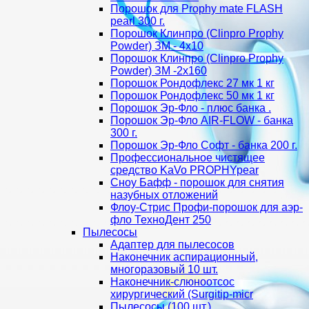
Порошок для Proрhy mate FLASH
pearl 300 г.
Порошок Клинпро (Clinpro Prophy
Powder) ЗМ - 4х10
Порошок Клинпро (Clinpro Prophy
Powder) ЗМ -2х160
Порошок Рондофлекс 27 мк 1 кг
Порошок Рондофлекс 50 мк 1 кг
Порошок Эр-Фло - плюс банка .
Порошок Эр-Фло AIR-FLOW - банка
300 г.
Порошок Эр-Фло Софт - банка 200 г.
Профессиональное чистящее
средство KaVo PROPHYpear
Сноу Бафф - порошок для снятия
назубных отложений
Флоу-Стрис Профи-порошок для аэр-
фло ТехноДент 250
Пылесосы
Адаптер для пылесосов
Наконечник аспирационный,
многоразовый 10 шт.
Наконечник-слюноотсос
хирургический (Surgitip-micr
Пылесосы (100 шт.)