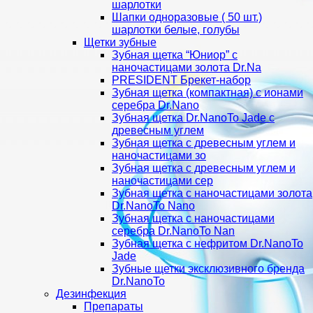
шарлотки
Шапки одноразовые ( 50 шт.)
шарлотки белые, голубы
Щетки зубные
Зубная щетка “Юниор” с
наночастицами золота Dr.Na
PRESIDENT Брекет-набор
Зубная щетка (компактная) с ионами
серебра Dr.Nano
Зубная щетка Dr.NanoTo Jade с
древесным углем
Зубная щетка с древесным углем и
наночастицами зо
Зубная щетка с древесным углем и
наночастицами сер
Зубная щетка с наночастицами золота
Dr.NanoTo Nano
Зубная щетка с наночастицами
серебра Dr.NanoTo Nan
Зубная щетка с нефритом Dr.NanoTo
Jade
Зубные щетки эксклюзивного бренда
Dr.NanoTo
Дезинфекция
Препараты