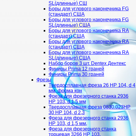
SL(длинные) CШ
Боры для углового наконечника FG
(стандарт) США
Боры для углового наконечника FG
SL(длинные) CША
Боры для углового наконечника RA
(стандарт) США
Боры для углового наконечника RA
(стандарт) США
Боры для углового наконечника RA
SL(длинные) CША
Набор боров 3 шт. Dentex Дентекс
Финиры Prima 12 граней
Финиры Prima 30 граней
Фрезы
Твердосплавная фреза 26 HP 104, d 4
мм, форма кон
Фреза для фрезерного станка 2936
HP 103, d 1,5 мм
Твердосплавная фреза 0830.023HP
30 HP 104, d 2,3
Фреза для фрезерного станка 2936
HP 103, d 1,5 мм,
Фреза для фрезерного станка
торцевая 3266 HP 103,