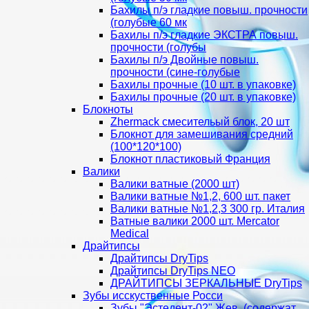
Бахилы п/э гладкие повыш. прочности
(голубые 60 мк
Бахилы п/э гладкие ЭКСТРА повыш.
прочности (голубы
Бахилы п/э Двойные повыш.
прочности (сине-голубые
Бахилы прочные (10 шт. в упаковке)
Бахилы прочные (20 шт. в упаковке)
Блокноты
Zhermack смесительый блок, 20 шт
Блокнот для замешивания средний
(100*120*100)
Блокнот пластиковый Франция
Валики
Валики ватные (2000 шт)
Валики ватные №1,2, 600 шт. пакет
Валики ватные №1,2,3 300 гр. Италия
Ватные валики 2000 шт. Mercator
Medical
Драйтипсы
Драйтипсы DryTips
Драйтипсы DryTips NEO
ДРАЙТИПСЫ ЗЕРКАЛЬНЫЕ DryTips
Зубы исскуственные Росси
Зубы "Эстедент-02" Жев. (содержат