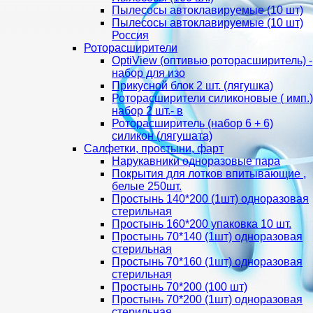
Пылесосы автоклавируемые (10 шт)
Пылесосы автоклавируемые (10 шт)
Россия
Роторасширители
OptiView (оптивью роторасширитель) -
набор для изо
Прикусной блок 2 шт. (лягушка)
Роторасширители силиконовые ( имп.)
набор 2 шт.- в
Роторасширитель (набор 6 + 6)
силикон (лягушата)
Салфетки, простыни, фарт
Нарукавники одноразовые пара
Покрытия для лотков впитывающие ,
белые 250шт.
Простынь 140*200 (1шт) одноразовая
стерильная
Простынь 160*200 упаковка 10 шт.
Простынь 70*140 (1шт) одноразовая
стерильная
Простынь 70*160 (1шт) одноразовая
стерильная
Простынь 70*200 (100 шт)
Простынь 70*200 (1шт) одноразовая
стерильная