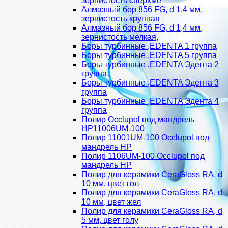
зернистость сверхме
Алмазный бор 856 FG, d 1,4 мм,
зернистость крупная
Алмазный бор 856 FG, d 1,4 мм,
зернистость мелкая,
Боры турбинные ,EDENTA 1 группа
Боры турбинные ,EDENTA 5 группа
Боры турбинные ,EDENTA Эдента 2
группа
Боры турбинные ,EDENTA Эдента 3
группа
Боры турбинные ,EDENTA Эдента 4
группа
Полир Occlupol под мандрель
HP11006UM-100
Полир 11001UM-100 Occlupol под
мандрель HP
Полир 1106UM-100 Occlupol под
мандрель HP
Полир для керамики CeraGloss RA, d
10 мм, цвет гол
Полир для керамики CeraGloss RA, d
10 мм, цвет жел
Полир для керамики CeraGloss RA, d
5 мм, цвет голу