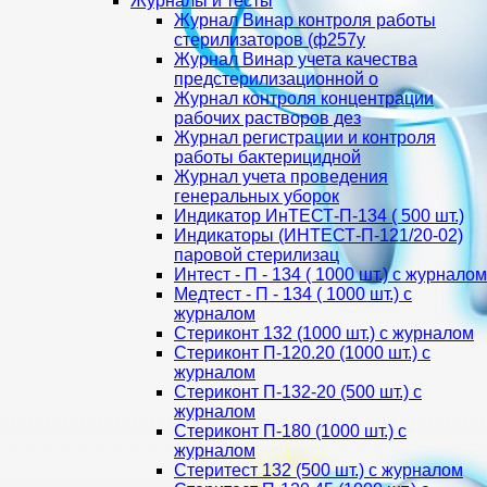
Журналы и тесты
Журнал Винар контроля работы
стерилизаторов (ф257у
Журнал Винар учета качества
предстерилизационной о
Журнал контроля концентрации
рабочих растворов дез
Журнал регистрации и контроля
работы бактерицидной
Журнал учета проведения
генеральных уборок
Индикатор ИнТЕСТ-П-134 ( 500 шт.)
Индикаторы (ИНТЕСТ-П-121/20-02)
паровой стерилизац
Интест - П - 134 ( 1000 шт.) с журналом
Медтест - П - 134 ( 1000 шт.) с
журналом
Стериконт 132 (1000 шт.) с журналом
Стериконт П-120.20 (1000 шт.) с
журналом
Стериконт П-132-20 (500 шт.) с
журналом
Стериконт П-180 (1000 шт.) с
журналом
Стеритест 132 (500 шт.) с журналом