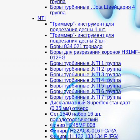
группа
Боры турбинные , Jota Швейцария 4
группа
NTI
"Триммер"- инструмент для
подрезания десны 1 шт.
"Триммер"- инструмент для
подрезания десны 2 шт.
Боры 834 021 торнадо
Боры для разрезания коронок H31MF-
012FG
Боры турбинные ,NTI 1 группа
Боры турбинные ,NTI 2 группа
Боры турбинные ,NTI 3 группа
Боры турбинные ,NTI 4 группа
Боры турбинные ,NTI 5 группа
Боры турбинные ,NTI 6 группа
Боры турбинные ,NTI 7 группа
Диск алмазный Superflex стандарт
(0.35 мм) отверс
Сет 1540 набор 16 шт.
парадотологический
Финир H245MF 008
Финиры H22AGK-016 FG/RA
Финиры Н 132,133,134 F (FG)