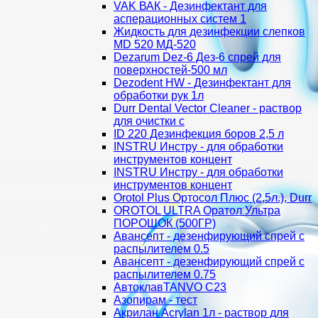
VAK ВАК - Дезинфектант для
асперационных систем 1
Жидкость для дезинфекции слепков
MD 520 МД-520
Dezarum Dez-6 Дез-6 спрей для
поверхностей-500 мл
Dezodent HW - Дезинфектант для
обработки рук 1л
Durr Dental Vector Cleaner - раствор
для очистки с
ID 220 Дезинфекция боров 2,5 л
INSTRU Инстру - для обработки
инструментов концент
INSTRU Инстру - для обработки
инструментов концент
Orotol Plus Ортосол Плюс (2,5л.), Durr
OROTOL ULTRA Оратол Ультра
ПОРОШОК (500ГР)
Авансепт - дезенфирующий спрей с
распылителем 0.5
Авансепт - дезенфирующий спрей с
распылителем 0.75
АвтоклавTANVO С23
Азопирам - тест
Акрилан Acrylan 1л - раствор для