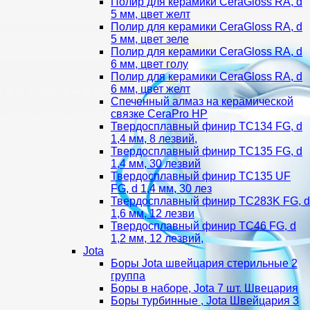
Полир для керамики CeraGloss RA, d
5 мм, цвет желт
Полир для керамики CeraGloss RA, d
5 мм, цвет зеле
Полир для керамики CeraGloss RA, d
6 мм, цвет голу
Полир для керамики CeraGloss RA, d
6 мм, цвет желт
Спеченный алмаз на керамической
связке CeraPro HP
Твердосплавный финир TC134 FG, d
1,4 мм, 8 лезвий,
Твердосплавный финир TC135 FG, d
1,4 мм, 30 лезвий
Твердосплавный финир TC135 UF
FG, d 1,4 мм, 30 лез
Твердосплавный финир TC283K FG, d
1,6 мм, 12 лезви
Твердосплавный финир TC46 FG, d
1,2 мм, 12 лезвий,
Jota
Боры Jota швейцария стерильные 2
группа
Боры в наборе, Jota 7 шт. Швецария
Боры турбинные , Jota Швейцария 3