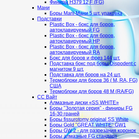
Финиры Н379 12 F (FG)
Мани
Боры Mani Мани 5 шт. упаковка
Подставки
Plastic Box - бокс для боров,
автоклавируемый FG
Plastic Box - бокс для боров,
автоклавируемый HP
Plastic Box - бокс для боров,
автоклавируемый RA
Бокс для боров и фрез 144 шт.
Подставка бокс под боры Dispodent с
магнитом 9 шт.
Подставка для боров на 24 шт.
Термоблоки для боров 36 ( М, RA, FG)
США
Термоблоки для боров 48 М (RA/FG)
СС Вайт
Алмазные диски «SS WHITE»
Боры "Золотая серия" - финиры FG
16-30 граней
Боры fissurotomy original SS White
Боры Gold "GREAT WHITE" GW1
Боры GW 2 - для разрезания коронок
Боры алмазные FG стандарт