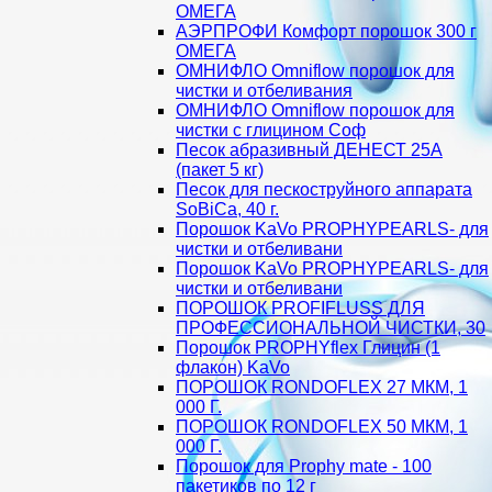
ОМЕГА
АЭРПРОФИ Комфорт порошок 300 г
ОМЕГА
ОМНИФЛО Omniflow порошок для
чистки и отбеливания
ОМНИФЛО Omniflow порошок для
чистки с глицином Соф
Песок абразивный ДЕНЕСТ 25А
(пакет 5 кг)
Песок для пескоструйного аппарата
SoBiCa, 40 г.
Порошок KaVo PROPHYPEARLS- для
чистки и отбеливани
Порошок KaVo PROPHYPEARLS- для
чистки и отбеливани
ПОРОШОК PROFIFLUSS ДЛЯ
ПРОФЕССИОНАЛЬНОЙ ЧИСТКИ, 30
Порошок PROPHYflex Глицин (1
флакон) KaVo
ПОРОШОК RONDOFLEX 27 МКМ, 1
000 Г.
ПОРОШОК RONDOFLEX 50 МКМ, 1
000 Г.
Порошок для Proрhy mate - 100
пакетиков по 12 г