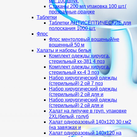
мл: 100 штук.
Стаканы 200 мл упаковка 100 шт.(
прозрачные,оранже
Таблетки
Таблетки АНТИСЕПТИЧЕСКИЕ для
полоскания 1000 шт.
Флос
Флос ментоловый вощеный/не
вощенный 50 м
Халаты и наборы белья
Комплект одежды хирурга,
стерильный кх-381 4 поз
Комплект одежды хирурга,
стерильный кх-4 3 поз
Набор хирургический одежды
(стерильный) 2 ой 7 поз
Набор хирургический одежды
(стерильный) 2 ой для и
Набор хирургический одежды
(стерильный) 2 ой для и
Халат на липучке в груп. упаковке
2XL(белый, голуб
Халат одноразовый 140х120 30 г.м2
(на завязках и
Халат одноразовый 140х120 на