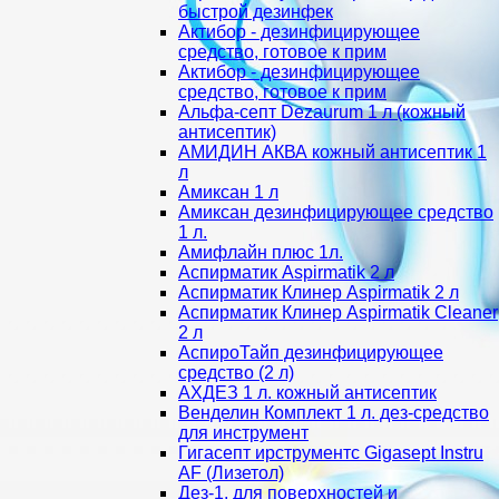
быстрой дезинфек
Актибор - дезинфицирующее
средство, готовое к прим
Актибор - дезинфицирующее
средство, готовое к прим
Альфа-септ Dezaurum 1 л (кожный
антисептик)
АМИДИН АКВА кожный антисептик 1
л
Амиксан 1 л
Амиксан дезинфицирующее средство
1 л.
Амифлайн плюс 1л.
Аспирматик Aspirmatik 2 л
Аспирматик Клинер Aspirmatik 2 л
Аспирматик Клинер Aspirmatik Cleaner
2 л
АспироТайп дезинфицирующее
средство (2 л)
АХДЕЗ 1 л. кожный антисептик
Венделин Комплект 1 л. дез-средство
для инструмент
Гигасепт ирструментс Gigasept Instru
AF (Лизетол)
Дез-1, для поверхностей и