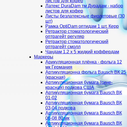
листов для кофер
Латекс DuraDam тм Дурадам - набор
листов для кофер
Листы безлатексные фиолетовые (30
шт)
Рамка OptiDam оптидам 1 шт. Керр
Ретрактор стоматологический
оптрагейт регуляр
Ретрактор стоматологический
оптрагейт смолл
Чандам 1.2 х 5 жидкий коффердам
Маркеры
Арикуляционная плёнка - фольга 12
мк Германия
Артикуляционна фольга Bausch ВК 25
(красная)
Артикуляционная бумага (сине-
красная) подкова США
Артикуляционная бумага Bausch ВК
01-02
Артикуляционная бумага Bausch ВК
03-04 подкова
Артикуляционная бумага Bausch ВК
06-08 80 мк
Артикуляционная бумага Bausch ВК