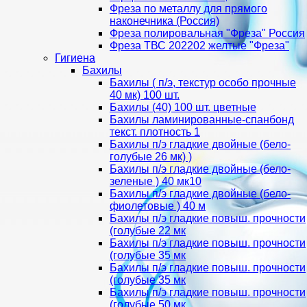
Фреза по металлу для прямого
наконечника (Россия)
Фреза полировальная "Фреза" Россия
Фреза ТВС 202202 желтые "Фреза"
Гигиена
Бахилы
Бахилы ( п/э, текстур особо прочные
40 мк) 100 шт.
Бахилы (40) 100 шт. цветные
Бахилы ламинированные-спанбонд
текст. плотность 1
Бахилы п/э гладкие двойные (бело-
голубые 26 мк) )
Бахилы п/э гладкие двойные (бело-
зеленые ) 40 мк10
Бахилы п/э гладкие двойные (бело-
фиолетовые ) 40 м
Бахилы п/э гладкие повыш. прочности
(голубые 22 мк
Бахилы п/э гладкие повыш. прочности
(голубые 35 мк
Бахилы п/э гладкие повыш. прочности
(голубые 35 мк
Бахилы п/э гладкие повыш. прочности
(голубые 50 мк