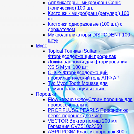
Аппликаторы - микробраш Conic
(конические) 100 шт.
Кисточки - микробраш (регуляр ) 100
шт.
Кисточки одноразовые (100 шт.) с
держателем
Микроаппликаторы DISPODENT 100
штук
Мусс
Topical Топикал Sultan -
Фторидсодержащий профилак
Ложки-ванночки для фторирования
XS S М уп. 100 шт.
СНОУ Фторидсодержащий
профилактический гель АПФ AP
Тус Мусс Tooth Mousse для
реминерализации и сниж.
Порошки
FlowStream / ФлоуСтрим порошок для
профессионально
PROFIFLUSS PEARLS Профифлюс
перлс-порошок для чист
VECTOR Вектор полиш 200 мл
Германия CVZ510с2350
АЭРПРОФИ Классик порошок 300 г