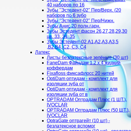
40 наборов по 16
Зубы "Эстедент-02" Пер/Верх. (20
наборов по 6 зубо
Зубы "Эстедент-02" Пер/Нижн.
Зубы Анис 20 полн.гарн.
Зубы Эстедент фасон 26,27,28,29,30
цв. 33, 34, 35
Зубы Эстедент-02 А1,А2,А3,А3,5
,В2,В4, С2, С3, С4
Латекс
Листы безлатексные зелёные (30 шт)
FaneDam Файндам 1.2 х 4 жидкий
коффердам
Fixafloss фиксафлосс 20 нитей
OptiDam оптидам - комплект для
изоляции зуба от
OptiDam оптидам - комплект для
изоляции зуба от в
OPTRADAM Оптрадам Плюс (1 ШТ.),
IVOCLAR
OPTRADAM Оптрадам Плюс (50 ШТ.),
IVOCLAR
OptraGate оптрагейт (10 шт) -
безлатексное вспомог