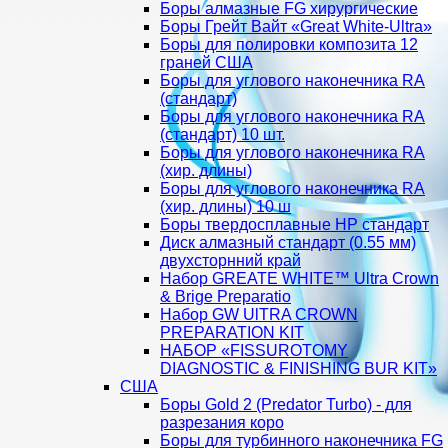
Боры алмазные FG хирургические
Боры Грейт Вайт «Great White-Ultra»
Боры для полировки композита 12
граней США
Боры для углового наконечника RA
(стандарт)
Боры для углового наконечника RA
(стандарт) 10 шт.
Боры для углового наконечника RA
(хир. длины)
Боры для углового наконечника RA
(хир. длины) 10 ш
Боры твердосплавные НР стандарт
Диск алмазный стандарт (0.55 мм)
двухсторнний край
Набор GREATE WHITE™ Ultra Crown
& Brige Preparatio
Набор GW UlTRA CROWN
PREPARATION KIT
НАБОР «FISSUROTOMY
DIAGNOSTIC & FINISHING BUR KIT»
США
Боры Gold 2 (Predator Turbo) - для
разрезания коро
Боры для турбинного наконечника FG