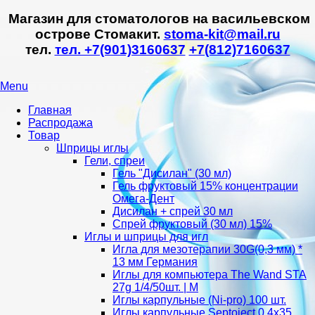
Магазин для стоматологов на васильевском
острове Стомакит.
stoma-kit@mail.ru
тел.
тел. +7(901)3160637
+7(812)7160637
Menu
Главная
Распродажа
Товар
Шприцы иглы
Гели, спреи
Гель "Дисилан" (30 мл)
Гель фруктовый 15% концентрации
Омега-Дент
Дисилан + спрей 30 мл
Спрей фруктовый (30 мл) 15%
Иглы и шприцы для игл
Игла для мезотерапии 30G(0,3 мм) *
13 мм Германия
Иглы для компьютера The Wand STA
27g 1/4/50шт. | M
Иглы карпульные (Ni-pro) 100 шт.
Иглы карпульные Septoject 0.4х35