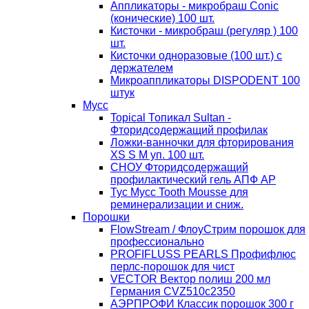
Аппликаторы - микробраш Conic
(конические) 100 шт.
Кисточки - микробраш (регуляр ) 100
шт.
Кисточки одноразовые (100 шт.) с
держателем
Микроаппликаторы DISPODENT 100
штук
Мусс
Topical Топикал Sultan -
Фторидсодержащий профилак
Ложки-ванночки для фторирования
XS S М уп. 100 шт.
СНОУ Фторидсодержащий
профилактический гель АПФ AP
Тус Мусс Tooth Mousse для
реминерализации и сниж.
Порошки
FlowStream / ФлоуСтрим порошок для
профессионально
PROFIFLUSS PEARLS Профифлюс
перлс-порошок для чист
VECTOR Вектор полиш 200 мл
Германия CVZ510с2350
АЭРПРОФИ Классик порошок 300 г