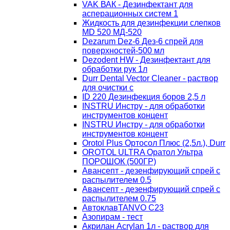
VAK ВАК - Дезинфектант для
асперационных систем 1
Жидкость для дезинфекции слепков
MD 520 МД-520
Dezarum Dez-6 Дез-6 спрей для
поверхностей-500 мл
Dezodent HW - Дезинфектант для
обработки рук 1л
Durr Dental Vector Cleaner - раствор
для очистки с
ID 220 Дезинфекция боров 2,5 л
INSTRU Инстру - для обработки
инструментов концент
INSTRU Инстру - для обработки
инструментов концент
Orotol Plus Ортосол Плюс (2,5л.), Durr
OROTOL ULTRA Оратол Ультра
ПОРОШОК (500ГР)
Авансепт - дезенфирующий спрей с
распылителем 0.5
Авансепт - дезенфирующий спрей с
распылителем 0.75
АвтоклавTANVO С23
Азопирам - тест
Акрилан Acrylan 1л - раствор для