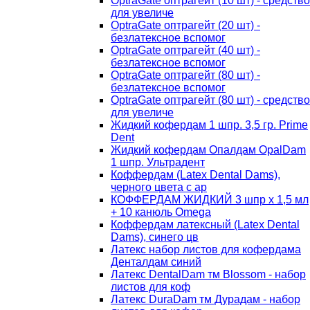
OptraGate оптрагейт (10 шт) - средство
для увеличе
OptraGate оптрагейт (20 шт) -
безлатексное вспомог
OptraGate оптрагейт (40 шт) -
безлатексное вспомог
OptraGate оптрагейт (80 шт) -
безлатексное вспомог
OptraGate оптрагейт (80 шт) - средство
для увеличе
Жидкий кофердам 1 шпр. 3,5 гр. Prime
Dent
Жидкий кофердам Опалдам OpalDam
1 шпр. Ультрадент
Коффердам (Latex Dental Dams),
черного цвета с ар
КОФФЕРДАМ ЖИДКИЙ 3 шпр х 1,5 мл
+ 10 канюль Omega
Коффердам латексный (Latex Dental
Dams), синего цв
Латекс набор листов для кофердама
Денталдам синий
Латекс DentalDam тм Blossom - набор
листов для коф
Латекс DuraDam тм Дурадам - набор