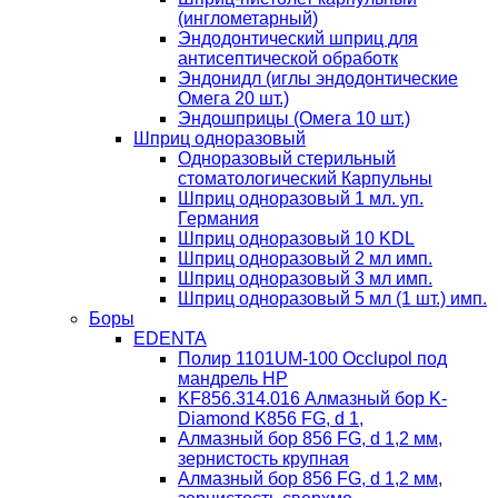
(инглометарный)
Эндодонтический шприц для
антисептической обработк
Эндонидл (иглы эндодонтические
Омега 20 шт.)
Эндошприцы (Омега 10 шт.)
Шприц одноразовый
Одноразовый стерильный
стоматологический Карпульны
Шприц одноразовый 1 мл. уп.
Германия
Шприц одноразовый 10 KDL
Шприц одноразовый 2 мл имп.
Шприц одноразовый 3 мл имп.
Шприц одноразовый 5 мл (1 шт.) имп.
Боры
EDENTA
Полир 1101UM-100 Occlupol под
мандрель HP
KF856.314.016 Алмазный бор K-
Diamond K856 FG, d 1,
Алмазный бор 856 FG, d 1,2 мм,
зернистость крупная
Алмазный бор 856 FG, d 1,2 мм,