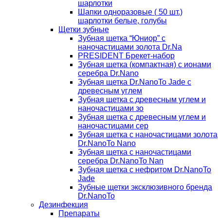
шарлотки
Шапки одноразовые ( 50 шт.)
шарлотки белые, голубы
Щетки зубные
Зубная щетка “Юниор” с
наночастицами золота Dr.Na
PRESIDENT Брекет-набор
Зубная щетка (компактная) с ионами
серебра Dr.Nano
Зубная щетка Dr.NanoTo Jade с
древесным углем
Зубная щетка с древесным углем и
наночастицами зо
Зубная щетка с древесным углем и
наночастицами сер
Зубная щетка с наночастицами золота
Dr.NanoTo Nano
Зубная щетка с наночастицами
серебра Dr.NanoTo Nan
Зубная щетка с нефритом Dr.NanoTo
Jade
Зубные щетки эксклюзивного бренда
Dr.NanoTo
Дезинфекция
Препараты