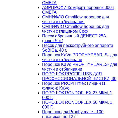
ОМЕГА
АЭРПРОФИ Комфорт порошок 300 г
ОМЕГА
ОМНИФЛО Omniflow порошок для
чистки и отбеливания
ОМНИФЛО Omniflow порошок для
чистки с глицином Соф
Песок абразивный ДЕНЕСТ 25А
(пакет 5 кг)
Песок для пескоструйного аппарата
SoBiCa, 40 г.
Порошок KaVo PROPHYPEARLS- для
чистки и отбеливани
Порошок KaVo PROPHYPEARLS- для
чистки и отбеливани
ПОРОШОК PROFIFLUSS ДЛЯ
ПРОФЕССИОНАЛЬНОЙ ЧИСТКИ, 30
Порошок PROPHYflex Глицин (1
флакон) KaVo
ПОРОШОК RONDOFLEX 27 МКМ, 1
000 Г.
ПОРОШОК RONDOFLEX 50 МКМ, 1
000 Г.
Порошок для Proрhy mate - 100
пакетиков по 12 г