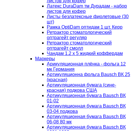
листов для кофер
Латекс DuraDam тм Дурадам - набор
листов для кофер
Листы безлатексные фиолетовые (30
шт)
Рамка OptiDam оптидам 1 шт. Керр
Ретрактор стоматологический
оптрагейт регуляр
Ретрактор стоматологический
оптрагейт смолл
Чандам 1.2 х 5 жидкий коффердам
Маркеры
Арикуляционная плёнка - фольга 12
мк Германия
Артикуляционна фольга Bausch ВК 25
(красная)
Артикуляционная бумага (сине-
красная) подкова США
Артикуляционная бумага Bausch ВК
01-02
Артикуляционная бумага Bausch ВК
03-04 подкова
Артикуляционная бумага Bausch ВК
06-08 80 мк
Артикуляционная бумага Bausch ВК