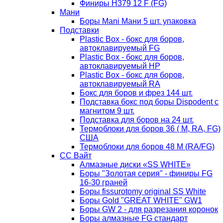
Финиры Н379 12 F (FG)
Мани
Боры Mani Мани 5 шт. упаковка
Подставки
Plastic Box - бокс для боров,
автоклавируемый FG
Plastic Box - бокс для боров,
автоклавируемый HP
Plastic Box - бокс для боров,
автоклавируемый RA
Бокс для боров и фрез 144 шт.
Подставка бокс под боры Dispodent с
магнитом 9 шт.
Подставка для боров на 24 шт.
Термоблоки для боров 36 ( М, RA, FG)
США
Термоблоки для боров 48 М (RA/FG)
СС Вайт
Алмазные диски «SS WHITE»
Боры "Золотая серия" - финиры FG
16-30 граней
Боры fissurotomy original SS White
Боры Gold "GREAT WHITE" GW1
Боры GW 2 - для разрезания коронок
Боры алмазные FG стандарт