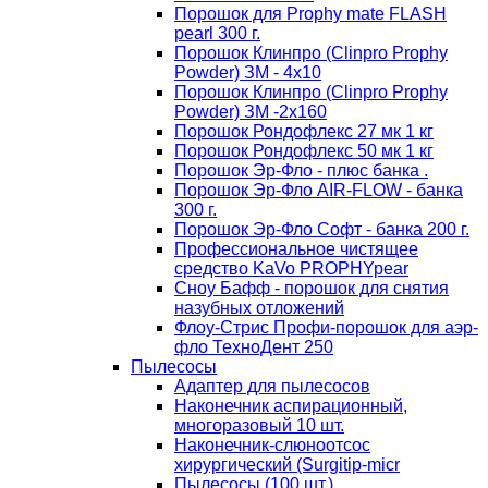
Порошок для Proрhy mate FLASH
pearl 300 г.
Порошок Клинпро (Clinpro Prophy
Powder) ЗМ - 4х10
Порошок Клинпро (Clinpro Prophy
Powder) ЗМ -2х160
Порошок Рондофлекс 27 мк 1 кг
Порошок Рондофлекс 50 мк 1 кг
Порошок Эр-Фло - плюс банка .
Порошок Эр-Фло AIR-FLOW - банка
300 г.
Порошок Эр-Фло Софт - банка 200 г.
Профессиональное чистящее
средство KaVo PROPHYpear
Сноу Бафф - порошок для снятия
назубных отложений
Флоу-Стрис Профи-порошок для аэр-
фло ТехноДент 250
Пылесосы
Адаптер для пылесосов
Наконечник аспирационный,
многоразовый 10 шт.
Наконечник-слюноотсос
хирургический (Surgitip-micr
Пылесосы (100 шт.)