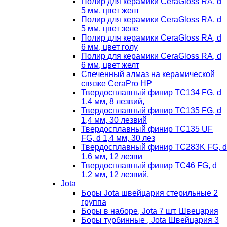
Полир для керамики CeraGloss RA, d
5 мм, цвет желт
Полир для керамики CeraGloss RA, d
5 мм, цвет зеле
Полир для керамики CeraGloss RA, d
6 мм, цвет голу
Полир для керамики CeraGloss RA, d
6 мм, цвет желт
Спеченный алмаз на керамической
связке CeraPro HP
Твердосплавный финир TC134 FG, d
1,4 мм, 8 лезвий,
Твердосплавный финир TC135 FG, d
1,4 мм, 30 лезвий
Твердосплавный финир TC135 UF
FG, d 1,4 мм, 30 лез
Твердосплавный финир TC283K FG, d
1,6 мм, 12 лезви
Твердосплавный финир TC46 FG, d
1,2 мм, 12 лезвий,
Jota
Боры Jota швейцария стерильные 2
группа
Боры в наборе, Jota 7 шт. Швецария
Боры турбинные , Jota Швейцария 3