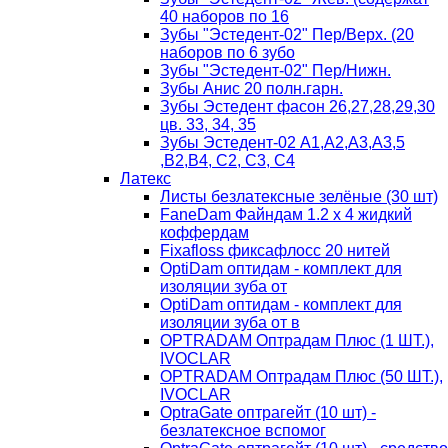
40 наборов по 16
Зубы "Эстедент-02" Пер/Верх. (20
наборов по 6 зубо
Зубы "Эстедент-02" Пер/Нижн.
Зубы Анис 20 полн.гарн.
Зубы Эстедент фасон 26,27,28,29,30
цв. 33, 34, 35
Зубы Эстедент-02 А1,А2,А3,А3,5
,В2,В4, С2, С3, С4
Латекс
Листы безлатексные зелёные (30 шт)
FaneDam Файндам 1.2 х 4 жидкий
коффердам
Fixafloss фиксафлосс 20 нитей
OptiDam оптидам - комплект для
изоляции зуба от
OptiDam оптидам - комплект для
изоляции зуба от в
OPTRADAM Оптрадам Плюс (1 ШТ.),
IVOCLAR
OPTRADAM Оптрадам Плюс (50 ШТ.),
IVOCLAR
OptraGate оптрагейт (10 шт) -
безлатексное вспомог