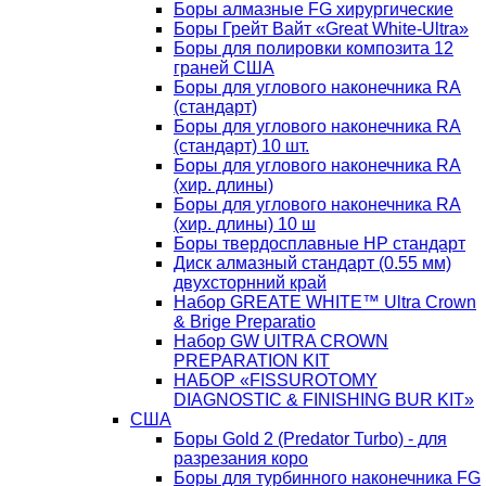
Боры алмазные FG хирургические
Боры Грейт Вайт «Great White-Ultra»
Боры для полировки композита 12
граней США
Боры для углового наконечника RA
(стандарт)
Боры для углового наконечника RA
(стандарт) 10 шт.
Боры для углового наконечника RA
(хир. длины)
Боры для углового наконечника RA
(хир. длины) 10 ш
Боры твердосплавные НР стандарт
Диск алмазный стандарт (0.55 мм)
двухсторнний край
Набор GREATE WHITE™ Ultra Crown
& Brige Preparatio
Набор GW UlTRA CROWN
PREPARATION KIT
НАБОР «FISSUROTOMY
DIAGNOSTIC & FINISHING BUR KIT»
США
Боры Gold 2 (Predator Turbo) - для
разрезания коро
Боры для турбинного наконечника FG