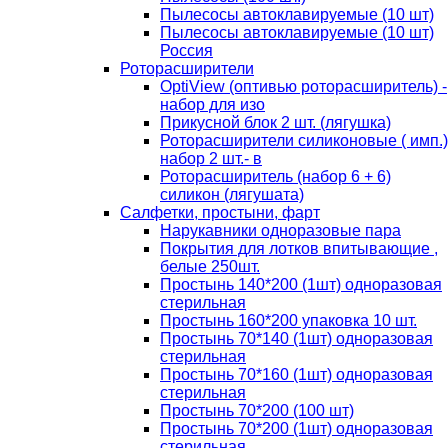
Пылесосы автоклавируемые (10 шт)
Пылесосы автоклавируемые (10 шт)
Россия
Роторасширители
OptiView (оптивью роторасширитель) -
набор для изо
Прикусной блок 2 шт. (лягушка)
Роторасширители силиконовые ( имп.)
набор 2 шт.- в
Роторасширитель (набор 6 + 6)
силикон (лягушата)
Салфетки, простыни, фарт
Нарукавники одноразовые пара
Покрытия для лотков впитывающие ,
белые 250шт.
Простынь 140*200 (1шт) одноразовая
стерильная
Простынь 160*200 упаковка 10 шт.
Простынь 70*140 (1шт) одноразовая
стерильная
Простынь 70*160 (1шт) одноразовая
стерильная
Простынь 70*200 (100 шт)
Простынь 70*200 (1шт) одноразовая
стерильная