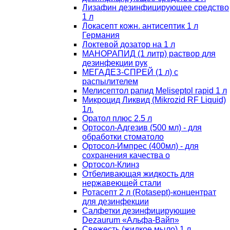
Лизафин дезинфицирующее средство
1 л
Локасепт кожн. антисептик 1 л
Германия
Локтевой дозатор на 1 л
МАНОРАПИД (1 литр) раствор для
дезинфекции рук
МЕГАДЕЗ-СПРЕЙ (1 л) с
распылителем
Мелисептол рапид Meliseptol rapid 1 л
Микроцид Ликвид (Mikrozid RF Liquid)
1л.
Оратол плюс 2.5 л
Ортосол-Адгезив (500 мл) - для
обработки стоматоло
Ортосол-Импрес (400мл) - для
сохранения качества о
Ортосол-Клинз
Отбеливающая жидкость для
нержавеющей стали
Ротасепт 2 л (Rotasept)-концентрат
для дезинфекции
Салфетки дезинфицирующие
Dezaurum «Альфа-Вайп»
Свежесть (жидкое мыло) 1 л