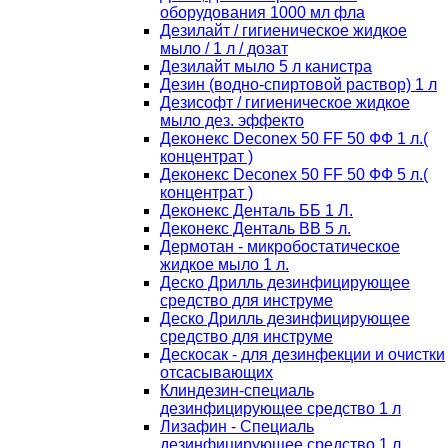
оборудования 1000 мл фла
Дезилайт / гигиеническое жидкое
мыло / 1 л / дозат
Дезилайт мыло 5 л канистра
Дезин (водно-спиртовой раствор) 1 л
Дезисофт / гигиеническое жидкое
мыло дез. эффекто
Деконекс Deconex 50 FF 50 ФФ 1 л.(
концентрат )
Деконекс Deconex 50 FF 50 ФФ 5 л.(
концентрат )
Деконекс Денталь ББ 1 Л.
Деконекс Денталь ВВ 5 л.
Дермотан - микробостатическое
жидкое мыло 1 л.
Деско Дрилль дезинфицирующее
средство для инструме
Деско Дрилль дезинфицирующее
средство для инструме
Дескосак - для дезинфекции и очистки
отсасывающих
Клиндезин-специаль
дезинфицирующее средство 1 л
Лизафин - Специаль
дезинфицирующее средство 1 л