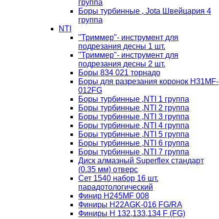
группа
Боры турбинные , Jota Швейцария 4
группа
NTI
"Триммер"- инструмент для
подрезания десны 1 шт.
"Триммер"- инструмент для
подрезания десны 2 шт.
Боры 834 021 торнадо
Боры для разрезания коронок H31MF-
012FG
Боры турбинные ,NTI 1 группа
Боры турбинные ,NTI 2 группа
Боры турбинные ,NTI 3 группа
Боры турбинные ,NTI 4 группа
Боры турбинные ,NTI 5 группа
Боры турбинные ,NTI 6 группа
Боры турбинные ,NTI 7 группа
Диск алмазный Superflex стандарт
(0.35 мм) отверс
Сет 1540 набор 16 шт.
парадотологический
Финир H245MF 008
Финиры H22AGK-016 FG/RA
Финиры Н 132,133,134 F (FG)