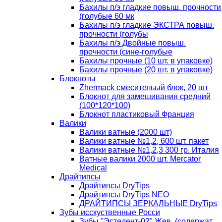
Бахилы п/э гладкие повыш. прочности
(голубые 60 мк
Бахилы п/э гладкие ЭКСТРА повыш.
прочности (голубы
Бахилы п/э Двойные повыш.
прочности (сине-голубые
Бахилы прочные (10 шт. в упаковке)
Бахилы прочные (20 шт. в упаковке)
Блокноты
Zhermack смесительый блок, 20 шт
Блокнот для замешивания средний
(100*120*100)
Блокнот пластиковый Франция
Валики
Валики ватные (2000 шт)
Валики ватные №1,2, 600 шт. пакет
Валики ватные №1,2,3 300 гр. Италия
Ватные валики 2000 шт. Mercator
Medical
Драйтипсы
Драйтипсы DryTips
Драйтипсы DryTips NEO
ДРАЙТИПСЫ ЗЕРКАЛЬНЫЕ DryTips
Зубы исскуственные Росси
Зубы "Эстедент-02" Жев. (содержат