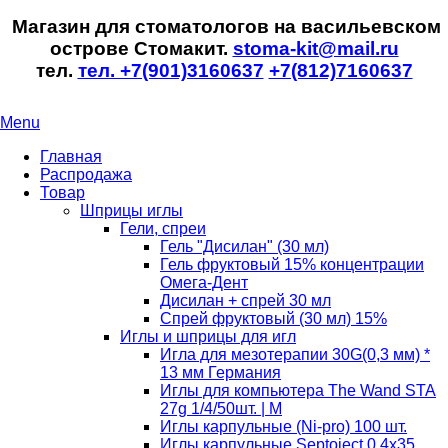
Магазин для стоматологов на васильевском
острове Стомакит.
stoma-kit@mail.ru
тел.
тел. +7(901)3160637
+7(812)7160637
Menu
Главная
Распродажа
Товар
Шприцы иглы
Гели, спреи
Гель "Дисилан" (30 мл)
Гель фруктовый 15% концентрации
Омега-Дент
Дисилан + спрей 30 мл
Спрей фруктовый (30 мл) 15%
Иглы и шприцы для игл
Игла для мезотерапии 30G(0,3 мм) *
13 мм Германия
Иглы для компьютера The Wand STA
27g 1/4/50шт. | M
Иглы карпульные (Ni-pro) 100 шт.
Иглы карпульные Septoject 0.4х35