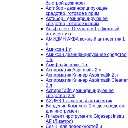
быстрой дезинфек
Актибор - дезинфицирующее
средство, готовое к прим
Актибор - дезинфицирующее
средство, готовое к прим
Альфа-септ Dezaurum 1 л (кожный
антисептик)
АМИДИН АКВА кожный антисептик 1
л
Амиксан 1 л
Амиксан дезинфицирующее средство
1 л.
Амифлайн плюс 1л.
Аспирматик Aspirmatik 2 л
Аспирматик Клинер Aspirmatik 2 л
Аспирматик Клинер Aspirmatik Cleaner
2 л
АспироТайп дезинфицирующее
средство (2 л)
АХДЕЗ 1 л. кожный антисептик
Венделин Комплект 1 л. дез-средство
для инструмент
Гигасепт ирструментс Gigasept Instru
AF (Лизетол)
Дез-1, для поверхностей и