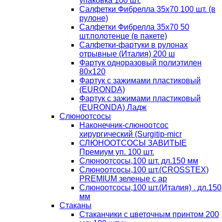
упаковка 100 шт.
Салфетки Фибрелла 35х70 100 шт. (в
рулоне)
Салфетки Фибрелла 35х70 50
шт.полотенце (в пакете)
Салфетки-фартуки в рулонах
отрывные (Италия) 200 ш
Фартук одноразовый полиэтилен
80х120
Фартук с зажимами пластиковый
(EURONDA)
Фартук с зажимами пластиковый
(EURONDA) Ладж
Слюноотсосы
Наконечник-слюноотсос
хирургический (Surgitip-micr
СЛЮНООТСОСЫ ЗАВИТЫЕ
Премиум уп. 100 шт.
Слюноотсосы,100 шт. дл.150 мм
Слюноотсосы,100 шт.(CROSSTEX)
PREMIUM зеленые с ар
Слюноотсосы,100 шт.(Италия) . дл.150
мм
Стаканы
Стаканчики с цветочным принтом 200