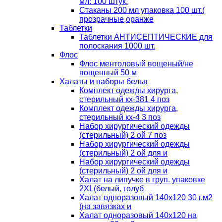
мл: 100 штук.
Стаканы 200 мл упаковка 100 шт.(
прозрачные,оранже
Таблетки
Таблетки АНТИСЕПТИЧЕСКИЕ для
полоскания 1000 шт.
Флос
Флос ментоловый вощеный/не
вощенный 50 м
Халаты и наборы белья
Комплект одежды хирурга,
стерильный кх-381 4 поз
Комплект одежды хирурга,
стерильный кх-4 3 поз
Набор хирургический одежды
(стерильный) 2 ой 7 поз
Набор хирургический одежды
(стерильный) 2 ой для и
Набор хирургический одежды
(стерильный) 2 ой для и
Халат на липучке в груп. упаковке
2XL(белый, голуб
Халат одноразовый 140х120 30 г.м2
(на завязках и
Халат одноразовый 140х120 на