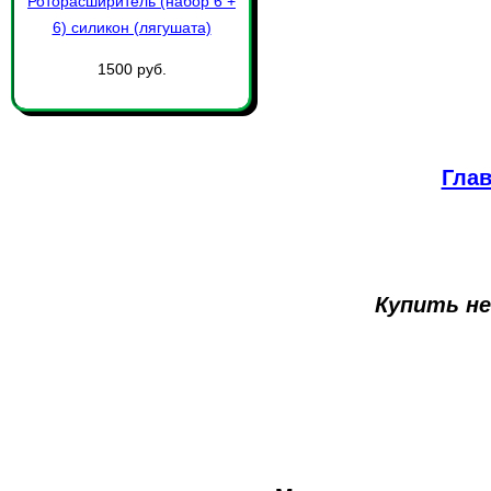
Роторасширитель (набор 6 +
6) силикон (лягушата)
1500 руб.
Глав
Купить н