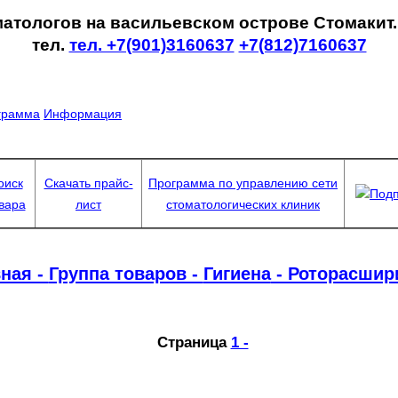
матологов на васильевском острове Стомакит
тел.
тел. +7(901)3160637
+7(812)7160637
грамма
Информация
оиск
Скачать прайс-
Программа по управлению сети
Подп
вара
лист
стоматологических клиник
ная -
Группа товаров -
Гигиена
- Роторасшир
Страница
1 -