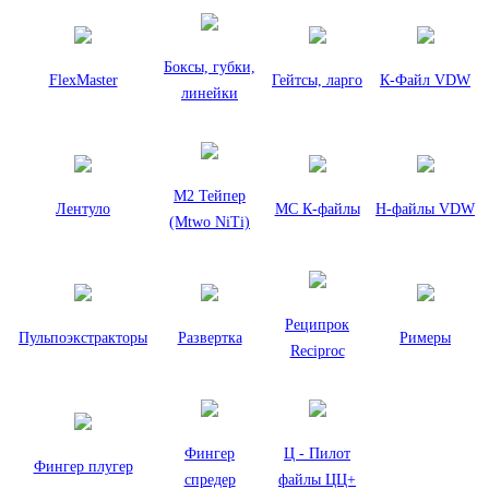
Боксы, губки,
FlexMaster
Гейтсы, ларго
К-Файл VDW
линейки
М2 Тейпер
Лентуло
МС К-файлы
Н-файлы VDW
(Mtwo NiTi)
Реципрок
Пульпоэкстракторы
Развертка
Римеры
Reciproc
Фингер
Ц - Пилот
Фингер плугер
спредер
файлы ЦЦ+