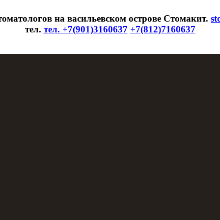
томатологов на васильевском острове Стомакит.
st
тел.
тел. +7(901)3160637
+7(812)7160637