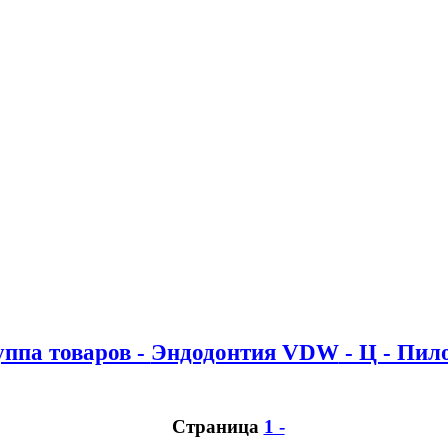
уппа товаров -
Эндодонтия VDW
- Ц - Пи
Страница
1 -