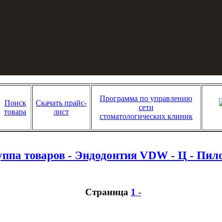
Программа по управлению
Поиск
Скачать прайс-
сети
товара
лист
стоматологических клиник
уппа товаров -
Эндодонтия VDW
- Ц - Пи
Страница
1 -